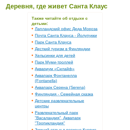
Деревня, где живет Санта Клаус
Также читайте об отдыхе с
детьми:
Лапландский офис Деда Мороза
Почта Санта Клауса - Йолупукки
Парк Санта Клауса
Десткий туризм в Финляндии
Хельсинки для детей
Парк Муми-троллей
Аквариум «Силайф»
Аквапарк Фонтанелла
(Fontanella)
Аквапарк Серена (Serena)
Финляндия - Семейная сказка
Детские развлекательные
центры
Развлекательный парк
"Васаландия", Аквапарк
"Тропикландия"
Зимний отдых в регионе Куопио