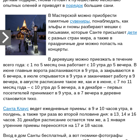
опытных оленей и приводят в
порядок
большие сани.
В Мастерской можно приобрести
памятные
сувениры
, понаблюдать, как
эльфы и гномы разбирают мешки с
письмами, которые Санте присылают
дети
с разных стран мира, а также в
праздничные дни можно попасть на
концерты.
В деревушку можно приезжать в течение
всего года: с 1 по 5 месяц она работает с 10 утра до 5 вечера. В
июне главные ворота распахиваются в 9 утра, а закрываются в
6 вечера, в июле открывается в 9 утра и заканчивает работу в 9
вечера, в августе расписание такое же, как и в июне, с 7 по 11
месяц года – с 10 утра до 5 вечера, а в декабре – первых
посетителей принимают в 9 утра, а в 7 вечера в деревне
становится тихо.
Санта Клаус
ведет ежедневные приемы: в 9 и 10 часов утра, в
полдень, а также три раза во второй половине дня: в 13, 14 и 16
часов. 31 декабря расписание остается тем же, а 1 января
утренние приемы переносятся на 17 и 18 часов.
Вход в дом Санты бесплатный, а вот гномики-фотографы