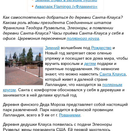
Аквапарк Flamingo /«Фламинго»
Как самостоятельно добраться до деревни Санта-Клауса?
Какова роль вдовы президента Соединенных штатов
Франклина Теодора Рузвельта, Элеоноры, в появлении
деревни Санта-Клауса? Часы приёма Санта-Клауса у себя в
офисе. Церемония пересечения
полярного круга
.
Зимний
волшебник под
Рождество
и
Новый год запрягает свою оленью
упряжку и посещает все дома мира, чтобы
вручить взрослым и
детям
подарки и
приятные поздравления. Но немногие
знают, что можно навестить
Санта Клауса
,
который живет в далекой стране
Лапландии, что находится за
полярным
кругом
. Санта с комфортом обосновался у себя в деревушке и
занимается в ней делами круглый год.
Деревня финского Деда Мороза представляет собой настоящий
парк развлечений. Парк находится в финской провинции
Лапландия, всего в 9 км от г.
Рованиеми
.
Деревня дедушки Клауса появилась с подачи Элеоноры
Рузвельт, жены президента США. Ей первой захотелось