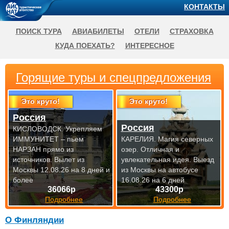
КОНТАКТЫ
ПОИСК ТУРА
АВИАБИЛЕТЫ
ОТЕЛИ
СТРАХОВКА
КУДА ПОЕХАТЬ?
ИНТЕРЕСНОЕ
Горящие туры и спецпредложения
Это круто!
Это круто!
Россия
Россия
КИСЛОВОДСК. Укрепляем
ИММУНИТЕТ – пьем
КАРЕЛИЯ. Магия северных
НАРЗАН прямо из
озер. Отличная и
источников.
Вылет из
увлекательная идея.
Выезд
Москвы 12.08.26 на 8 дней и
из Москвы на автобусе
более
16.08.26 на 6 дней
36066р
43300р
Подробнее
Подробнее
О Финляндии