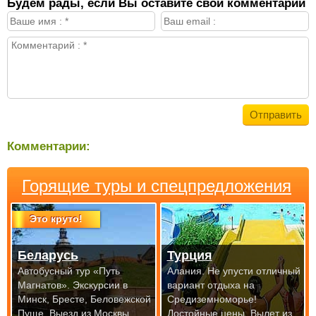
Будем рады, если Вы оставите свой комментарий
Комментарии:
Горящие туры и спецпредложения
Это круто!
Беларусь
Турция
Автобусный тур «Путь
Алания. Не упусти отличный
Магнатов». Экскурсии в
вариант отдыха на
Минск, Бресте, Беловежской
Средиземноморье!
Пуще.
Выезд из Москвы
Достойные цены.
Вылет из