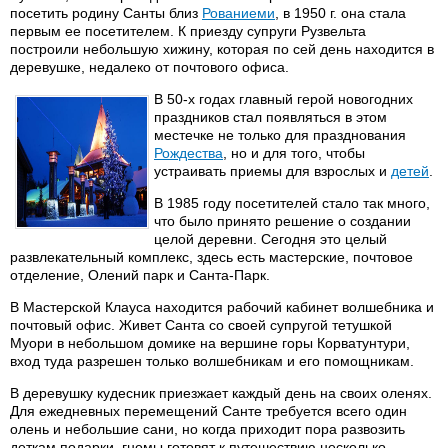
посетить родину Санты близ
Рованиеми
, в 1950 г. она стала
первым ее посетителем. К приезду супруги Рузвельта
построили небольшую хижину, которая по сей день находится в
деревушке, недалеко от почтового офиса.
В 50-х годах главный герой новогодних
праздников стал появляться в этом
местечке не только для празднования
Рождества
, но и для того, чтобы
устраивать приемы для взрослых и
детей
.
В 1985 году посетителей стало так много,
что было принято решение о создании
целой деревни. Сегодня это целый
развлекательный комплекс, здесь есть мастерские, почтовое
отделение, Олений парк и Санта-Парк.
В Мастерской Клауса находится рабочий кабинет волшебника и
почтовый офис. Живет Санта со своей супругой тетушкой
Муори в небольшом домике на вершине горы Корватунтури,
вход туда разрешен только волшебникам и его помощникам.
В деревушку кудесник приезжает каждый день на своих оленях.
Для ежедневных перемещений Санте требуется всего один
олень и небольшие сани, но когда приходит пора развозить
деткам подарки, гномы готовят к путешествию несколько