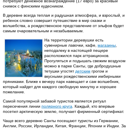
потребуют денежное вознаграждение (17 евро) за красивый
снимок с финскими кудесником.
В деревне всегда теплая и радушная атмосфера, и взрослый, и
ребенок словно совершит путешествие в мир сказки и
волшебства, а рождественское представление от эльфов будет
самым очаровательным и незабываемым.
На территории деревушки есть
сувенирные лавочки, кафе,
магазины
,
неподалеку в настоящей пещере
расположился парк аттракционов.
Прогуляться и подышать свежим воздухом
можно в парке Санты, где добродушные
тетушки угостят
детским
грогом и
вкусными рождественскими имбирными
пряниками. Ближе к вечеру парк навещает и сам волшебник,
который найдет для каждого свободную минутку и хорошее
пожелание.
Самой популярной забавой туристов является ритуал
пересечения линии
полярного круга
. Каждый, кто впервые
посетил арктическую землю, получает фирменный сертификат.
Чаще всего деревню Санты посещают туристы из Германии,
Англии, России, Ирландии, Китая, Франции, Японии и Индии. За