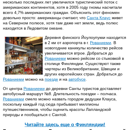
несколько последних лет увеличился туристический поток с
американских континентов, хотя в 2005 году гномы насчитали
всего 4,7% американских граждан. Объяснить этот феномен
довольно просто: американцы считают, что
Санта Клаус
живет
на Северном полюсе, хотя там даже нет земли, ведь полюс
находится в Ледовитом океане.
Деревня финского Йоулоупукки находится
в 2 км от аэропорта в г.
Рованиеми
. В
новогодние каникулы количество рейсов
увеличивается втрое. Добраться до
Рованиеми
можно рейсом со стыковкой в
столице Финляндии. Существуют также
чартеры из Великобритании, Швеции и
других европейских стран. Добраться до
Рованиеми
можно на
поезде
и на
автобусе
.
От центра
Рованиеми
до деревни Санты туристов доставляет
автобусный маршрут №8. Длительность поездки – полчаса.
Рованиеми
смело можно назвать городом дедушки Клауса,
поскольку каждый год сюда прибывают миллионы
путешественников, чтобы оценить красоты Лапландской
природы и пообщаться с Сантой.
Читайте здесь еще о Финляндии!