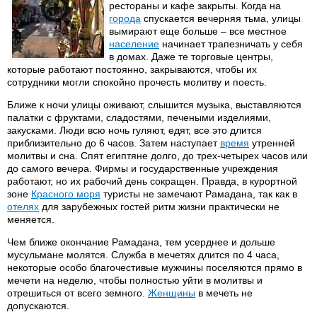
рестораны и кафе закрыты. Когда на
города
спускается вечерняя тьма, улицы
вымирают еще больше – все местное
население
начинает трапезничать у себя
в домах. Даже те торговые центры,
которые работают постоянно, закрываются, чтобы их
сотрудники могли спокойно прочесть молитву и поесть.
Ближе к ночи улицы оживают, слышится музыка, выставляются
палатки с фруктами, сладостями, печеными изделиями,
закусками. Люди всю ночь гуляют, едят, все это длится
приблизительно до 6 часов. Затем наступает
время
утренней
молитвы и сна. Спят египтяне долго, до трех-четырех часов или
до самого вечера. Фирмы и государственные учреждения
работают, но их рабочий день сокращен. Правда, в курортной
зоне
Красного моря
туристы не замечают Рамадана, так как в
отелях
для зарубежных гостей ритм жизни практически не
меняется.
Чем ближе окончание Рамадана, тем усерднее и дольше
мусульмане молятся. Служба в мечетях длится по 4 часа,
некоторые особо благочестивые мужчины поселяются прямо в
мечети на неделю, чтобы полностью уйти в молитвы и
отрешиться от всего земного.
Женщины
в мечеть не
допускаются.