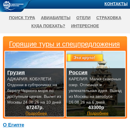
КОНТАКТЫ
ПОИСК ТУРА
АВИАБИЛЕТЫ
ОТЕЛИ
СТРАХОВКА
КУДА ПОЕХАТЬ?
ИНТЕРЕСНОЕ
Горящие туры и спецпредложения
Это круто!
Грузия
Россия
АДЖАРИЯ. КОБУЛЕТИ.
КАРЕЛИЯ. Магия северных
Отдохни в субтропиках на
озер. Отличная и
берегу Черного моря по
увлекательная идея.
Выезд
доступным
ценам. Вылет из
из Москвы на автобусе
Москвы 24.08.26 на 10 дней
16.08.26 на 6 дней
67247р.
43300р
Подробнее
Подробнее
О Египте