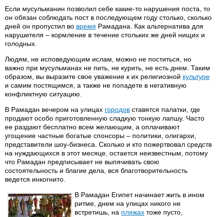
Если мусульманин позволил себе какие-то нарушения поста, то
он обязан соблюдать пост в последующем году столько, сколько
дней он пропустил во
время
Рамадана. Как альтернатива для
нарушителя – кормление в течение стольких же дней нищих и
голодных.
Людям, не исповедующим ислам, можно не поститься, но
важно при мусульманах не пить, не курить, не есть днем. Таким
образом, вы выразите свое уважение к их религиозной
культуре
и самим постящимся, а также не попадете в негативную
конфликтную ситуацию.
В Рамадан вечером на улицах
городов
ставятся палатки, где
продают особо приготовленную сладкую тонкую лапшу. Часто
ее раздают бесплатно всем желающим, а оплачивают
угощение частные богатые спонсоры – политики, олигархи,
представители шоу-бизнеса. Сколько и кто пожертвовал средств
на нуждающихся в этот месяце, остается неизвестным, потому
что Рамадан предписывает не выпячивать свою
состоятельность и благие дела, вся благотворительность
ведется инкогнито.
В Рамадан Египет начинает жить в ином
ритме, днем на улицах никого не
встретишь, на
пляжах
тоже пусто,