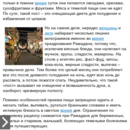
только в темное
время
суток они питаются овощами, орехами,
сухофруктами и фруктами. Мяса и тяжелой пищи они не едят.
По сути, такой пост – это очищающая диета для похудения и
избавления от шлаков.
Но на самом деле, нередко
женщины
и
дети
набирают несколько лишних
килограммов именно во
время
празднования Рамадана, потому что,
исключив мясные блюда, они налегают на
мучное, крупы, сладости, макароны. На
столе у египтян рис, фаст-фуд, чипсы,
кока-кола, жирные сладости, выпечка –
привычное дело. Тем более что целый месяц они потребляют
все это после дневного голодания на ночь, едят всю ночь до
рассвета, а потом ложатся спать. Неудивительно, что такой
«пост» вызывает не очищение и возвышенность духа, а,
наоборот, чрезмерную полноту.
Помимо особенностей приема пищи запрещено курить и
нюхать табак, выпивать, ругаться бранными словами и иметь
интимную близость в светлое
время
дня. Ограничения по
пищевому рациону снимается при Рамадане для беременных,
пожилых и стариков, малышей, болеющих тяжелыми болезнями
и для путешествующих.