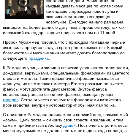
составляет 28 дней. Начинается он
каждые девять месяцев по исламскому
календарю с приходом новой луны и
оканчивается также в следующее
новолуние. Ежегодно начало рамадана
выпадает на более раннюю дату, чем в прошлом году, так как
исламский календарь короче привычного нам на 11 дней.
Пророк Мухаммед говорил, что с приходом Рамадана черные
злые силы прячутся в аду, а врата рая открываются. Каждый
благочестивый мусульманин мечтает дожить благополучно до
следующего
праздника
.
К Рамадану улицы и жилища всячески украшаются гирляндами,
дождиком, вертушками, специальными фонариками из цветного
стекла и металла. Такие праздничные фонари называются
«фанус», их изготовляют мастера Египта разными по высоте,
фанусы могут достигать двух метров. Внутрь фануса
вставлялись раньше свечи или факелы, освещая улицы
городов
. Сегодня часто пользуются фонариками китайского
производства, внутри у которых горит обычная лампочка.
С приходом Рамадана начинается и великий пост, называемый
«соум». Цель поста – смирить свои страсти и желания, и тем
самым приблизиться к Аллаху
душой
. Пост очень строгий, весь
месяц мусульмане не должны, есть и пить до захода солнца, а