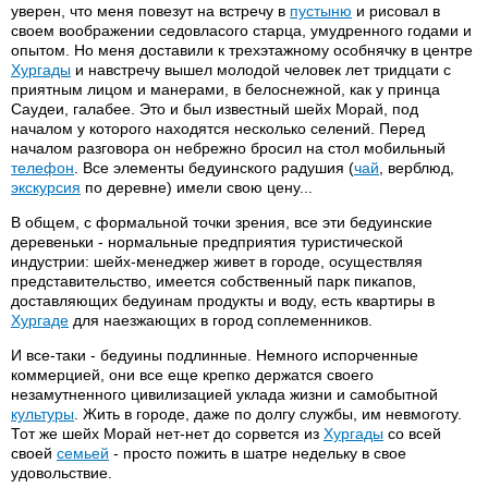
уверен, что меня повезут на встречу в
пустыню
и рисовал в
своем воображении седовласого старца, умудренного годами и
опытом. Но меня доставили к трехэтажному особнячку в центре
Хургады
и навстречу вышел молодой человек лет тридцати с
приятным лицом и манерами, в белоснежной, как у принца
Саудеи, галабее. Это и был известный шейх Морай, под
началом у которого находятся несколько селений. Перед
началом разговора он небрежно бросил на стол мобильный
телефон
. Все элементы бедуинского радушия (
чай
, верблюд,
экскурсия
по деревне) имели свою цену...
В общем, с формальной точки зрения, все эти бедуинские
деревеньки - нормальные предприятия туристической
индустрии: шейх-менеджер живет в городе, осуществляя
представительство, имеется собственный парк пикапов,
доставляющих бедуинам продукты и воду, есть квартиры в
Хургаде
для наезжающих в город соплеменников.
И все-таки - бедуины подлинные. Немного испорченные
коммерцией, они все еще крепко держатся своего
незамутненного цивилизацией уклада жизни и самобытной
культуры
. Жить в городе, даже по долгу службы, им невмоготу.
Тот же шейх Морай нет-нет до сорвется из
Хургады
со всей
своей
семьей
- просто пожить в шатре недельку в свое
удовольствие.