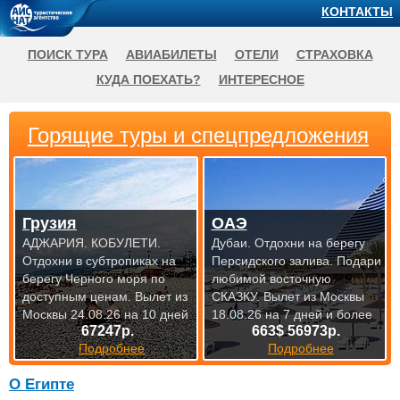
КОНТАКТЫ
ПОИСК ТУРА
АВИАБИЛЕТЫ
ОТЕЛИ
СТРАХОВКА
КУДА ПОЕХАТЬ?
ИНТЕРЕСНОЕ
Горящие туры и спецпредложения
Грузия
ОАЭ
АДЖАРИЯ. КОБУЛЕТИ.
Дубаи. Отдохни на берегу
Отдохни в субтропиках на
Персидского залива. Подари
берегу Черного моря по
любимой восточную
доступным
ценам. Вылет из
СКАЗКУ.
Вылет из Москвы
Москвы 24.08.26 на 10 дней
18.08.26 на 7 дней и более
67247р.
663$ 56973р.
Подробнее
Подробнее
О Египте