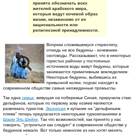
принято обозначать всех
жителей арабского мира,
которые ведут кочевой образ
жизни, независимо от их
национальности или
религиозной принадлежности.
Вопреки сложившемуся стереотипу,
отнюдь не все бедуины - кочевники-
скотоводы. Рассказывают, что в некоторых
гористых районах у постоянных
источников воды живут бедуины, которые
занимаются примитивным земледелием.
Некоторые бедуины, выбившись из
привычной колеи, подчас находят в
современном обществе самые неожиданные промыслы.
Так одна
семья
, живущая на побережье Синая, приручила стаю
дельфинов, которые по первому зову хозяев являются
развлекать туристов.
Экскурсия
и купание на "дельфиньем
пляже" теперь предлагается некоторыми туркомпаниями в
Шарм Эль Шейхе
. Так что возможностей, как принято у нас
говорить, "устроиться как следует" в современном обществе у
бедуинов немало. Вот только немногие из них хотят менять