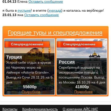
01.04.13
Елена
Оставить сообщение
я была в
пустыне
! в египте (
хургада
) и каталась на верблюде!
23.01.13
яна
Оставить сообщение
Горящие туры и спецпредложения
Спецпредложение
Спецпредложение
Турция
Россия
Устрой себе отдых в круизе
по Черному морю на
Серебряный маршрут на
лайнере «Astoria Grande».
экскурсионном поезде с
Выезд из Сочи 28.11.26 на 5
посещением Пскова.
Выезд
дня
из Москвы 16.10.26 на 4 дня
55600р
41800р
Подробнее
Подробнее
Контакты
Конфиденциальность
О компании АЙС НАТ