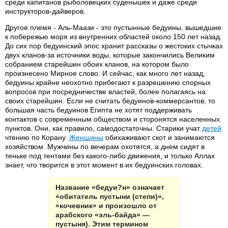
среди капитанов рыболовецких суденышек и даже среди
инструкторов-дайверов.
Другое племя - Аль-Маази - это пустынные бедуины, вышедшие
к побережью моря из внутренних областей около 150 лет назад.
До сих пор бедуинский эпос хранит рассказы о жестоких стычках
двух кланов-за источники воды, которые закончились Великим
собранием старейшин обоих кланов, на котором было
произнесено Мирное слово. И сейчас, как много лет назад,
бедуины крайне неохотно прибегают к разрешению спорных
вопросов при посредничестве властей, более полагаясь на
своих старейшин. Если не считать бедуинов-коммерсантов, то
большая часть бедуинов Египта не хотят поддерживать
контактов с современным обществом и сторонятся населенных
пунктов. Они, как правило, самодостаточны. Старики учат
детей
чтению по Корану.
Женщины
обихаживают скот и занимаются
хозяйством. Мужчины по вечерам охотятся, а днем сидят в
теньке под тентами без какого-либо движения, и только Аллах
знает, что творится в этот момент в их бедуинских головах.
Название «бедуи?н» означает
«обитатель пустыни (степи)»,
«кочевник» и произошло от
арабского «эль-байда» —
пустыня). Этим термином