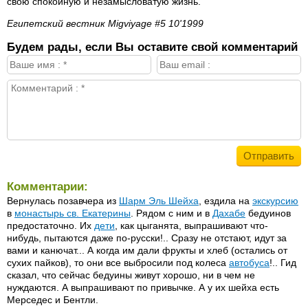
свою спокойную и незамысловатую жизнь.
Египетский вестник Migviyage #5 10'1999
Будем рады, если Вы оставите свой комментарий
Комментарии:
Вернулась позавчера из
Шарм Эль Шейха
, ездила на
экскурсию
в
монастырь св. Екатерины
. Рядом с ним и в
Дахабе
бедуинов
предостаточно. Их
дети
, как цыганята, выпрашивают что-
нибудь, пытаются даже по-русски!.. Сразу не отстают, идут за
вами и канючат... А когда им дали фрукты и хлеб (остались от
сухих пайков), то они все выбросили под колеса
автобуса
!.. Гид
сказал, что сейчас бедуины живут хорошо, ни в чем не
нуждаются. А выпрашивают по привычке. А у их шейха есть
Мерседес и Бентли.