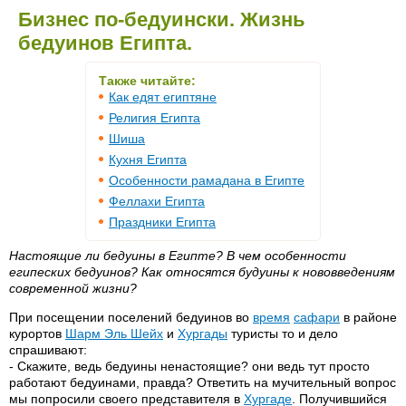
Бизнес по-бедуински. Жизнь
бедуинов Египта.
Также читайте:
Как едят египтяне
Религия Египта
Шиша
Кухня Египта
Особенности рамадана в Египте
Феллахи Египта
Праздники Египта
Настоящие ли бедуины в Египте? В чем особенности
египеских бедуинов? Как относятся будуины к нововведениям
современной жизни?
При посещении поселений бедуинов во
время
сафари
в районе
курортов
Шарм Эль Шейх
и
Хургады
туристы то и дело
спрашивают:
- Скажите, ведь бедуины ненастоящие? они ведь тут просто
работают бедуинами, правда? Ответить на мучительный вопрос
мы попросили своего представителя в
Хургаде
. Получившийся