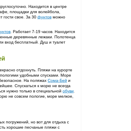
круглосуточно. Находится в центре
кафе, площадки для волейбола,
 гости свое. За 30
фунтов
можно
унтов
. Работает 7-19 часов. Находится
шенные деревянные лежаки. Полотенца
ти вход бесплатный. Душ и туалет
ей
екрасно отдохнуть. Пляжи на курорте
с пологими удобными спусками. Море
безопасное. На поляжах
Сома-Бей
и
ейшее. Спускаться к морю не всегда
ться нужно только в специальной
обуви
.
морю не совсем пологие, море мелкое,
х погружений, но вот для отдыха с
есть хорошие песчаные пляжи с