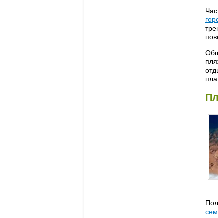
Час
гор
тре
пов
Общ
пля
отд
пла
Пл
Пол
сем