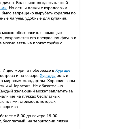
годично. Большинство здесь пляжей
ьми
. Но есть и пляжи с коралловым
й
было запрещено вырубать кораллы по
енные лагуны, удобные для купания,
х можно обезопасить с помощью
м, сохраняется его прекрасная фауна и
 можно взять на прокат трубку с
. И дно моря, и побережье в
Хургаде
уострова и на севере
Хургады
есть и
по мировым стандартам. Хорошие зоны
» и «Шератон». Не обязательно
. Каждый желающий может заплатить за
т наличие на пляжах бесплатных
е пляжи, стоимость которых
о сервиса.
аботает с 8-00 до вечера 19-00.
д бесплатный, на территории пляжа