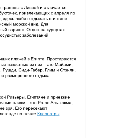
 границы с Ливией и отличается
ухточек, привлекающих с апреля по
, здесь любят отдыхать египтяне.
исный морской вид. Для
ый вариант. Отдых на курортах
сосудистых заболеваний.
чших пляжей в Египте. Простираются
ые известные из них – это Майами,
 Рушди, Сиди-Габер, Глим и Стэнли.
ля размеренного отдыха.
кой Ривьеры. Египтяне и приезжие
чные пляжи – это Ра-ас Аль-хакма,
не зря. Его пересекают
 легенде на пляже
Клеопатры