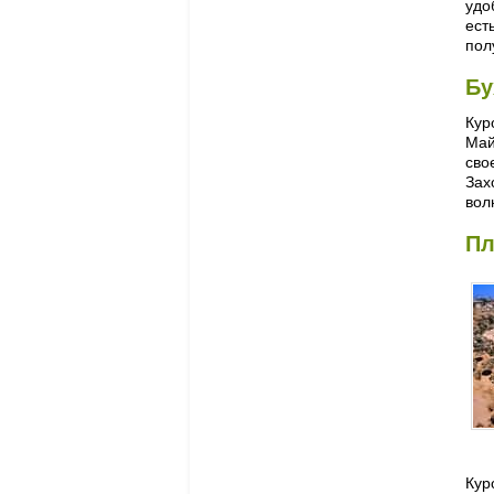
удо
ест
пол
Бу
Кур
Май
сво
Зах
вол
Пл
Кур