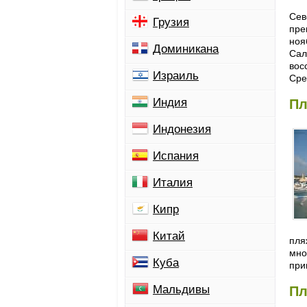
Сев
Грузия
пре
ноя
Доминикана
Сал
вос
Израиль
Сре
Индия
Пл
Индонезия
Испания
Италия
Кипр
Китай
пл
мно
Куба
при
Мальдивы
Пл