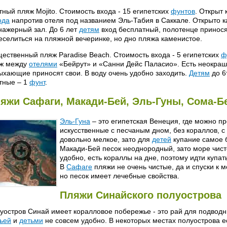
тный пляж Mojito. Стоимость входа - 15 египетских
фунтов
. Открыт 
ода
напротив отеля под названием Эль-Табия в Саккале. Открыто 
нажерный зал. До 6 лет
детям
вход бесплатный, полотенце приносят
еселиться на пляжной вечеринке, но дно пляжа каменистое.
ественный пляж Paradise Beach. Стоимость входа - 5 египетских
ф
ж между
отелями
«Бейрут» и «Санни Дейс Паласио». Есть неокра
ыхающие приносят свои. В воду очень удобно заходить.
Детям
до 6
тные – 1
фунт
.
яжи Сафаги, Макади-Бей, Эль-Гуны, Сома-Б
Эль-Гуна
– это египетская Венеция, где можно пр
искусственные с песчаным дном, без кораллов, 
довольно мелкое, зато для
детей
купание самое 
Макади-Бей песок неоднородный, зато море чист
удобно, есть кораллы на дне, поэтому идти купа
В
Сафаге
пляжи не очень чистые, да и спуски к 
но песок имеет лечебные свойства.
Пляжи Синайского полуострова
уостров Синай имеет коралловое побережье - это рай для подводны
ьей
и
детьми
не совсем удобно. В некоторых местах полуострова 