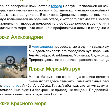
ерное побережье начинается с
города
Саллум. Расположен он близ
красными песчаными пляжами и большим количеством спокойных б
брь множество туристов. В этой зоне Средиземноморья очень чисто
лум возвышается на большом утесе, с которого открывается живоп
становления здоровья полезное теплое Средиземное море – отличн
диземного моря – это лечение и профилактика астмы и сердечно-
яжи Александрии
В
Александрии
превосходные и одни из самых лу
они вдоль прибрежного городского бульвара. Сам
Аль-Ассафра, Аль-Мандра, Монтахаз, Сиди-Бишр,
Природа здесь, как в тропиках, располагающая д
Пляжи Мерса-Матрух
Мерса-Матрух – это своего рода столица египетс
очень любят здесь отдыхать. Замечательные песо
яж
Клеопатры
, Агиба, Аль-Абьяд. Пляж Агиба называется «чудом» и 
гочисленные бухты и прекрасные природные пещеры. По древней
нимала ванны сама владычица Египта.
яжи Красного моря