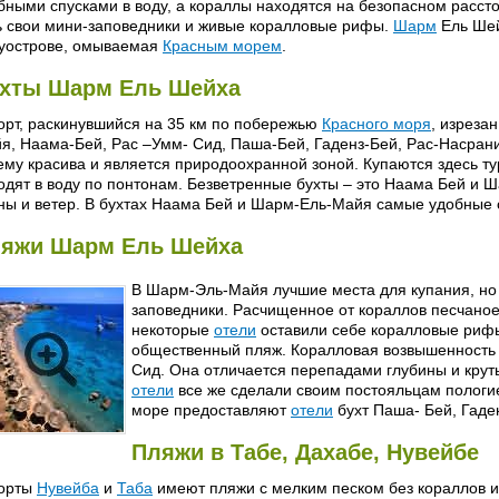
бными спусками в воду, а кораллы находятся на безопасном расст
ь свои мини-заповедники и живые коралловые рифы.
Шарм
Ель Шей
уострове, омываемая
Красным морем
.
хты Шарм Ель Шейха
орт, раскинувшийся на 35 км по побережью
Красного моря
, изреза
я, Наама-Бей, Рас –Умм- Сид, Паша-Бей, Гаденз-Бей, Рас-Насрани
ему красива и является природоохранной зоной. Купаются здесь т
одят в воду по понтонам. Безветренные бухты – это Наама Бей и Ш
ны и ветер. В бухтах Наама Бей и Шарм-Ель-Майя самые удобные с
яжи Шарм Ель Шейха
В Шарм-Эль-Майя лучшие места для купания, но
заповедники. Расчищенное от кораллов песчано
некоторые
отели
оставили себе коралловые рифы
общественный пляж. Коралловая возвышенность 
Сид. Она отличается перепадами глубины и крут
отели
все же сделали своим постояльцам пологие
море предоставляют
отели
бухт Паша- Бей, Гаде
Пляжи в Табе, Дахабе, Нувейбе
орты
Нувейба
и
Таба
имеют пляжи с мелким песком без кораллов и