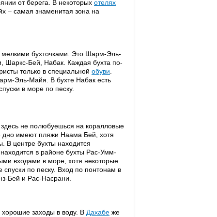
оянии от берега. В некоторых
отелях
х – самая знаменитая зона на
н мелкими бухточками. Это Шарм-Эль-
, Шаркс-Бей, Набак. Каждая бухта по-
уристы только в специальной
обуви
.
арм-Эль-Майя. В бухте Набак есть
пуски в море по песку.
 здесь не полюбуешься на коралловые
е дно имеют пляжи Наама Бей, хотя
. В центре бухты находится
находится в районе бухты Рас-Умм-
ыми входами в море, хотя некоторые
 спуски по песку. Вход по понтонам в
нз-Бей и Рас-Насрани.
 хорошие заходы в воду. В
Дахабе
же