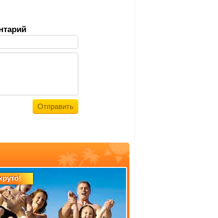
нтарий
круто!