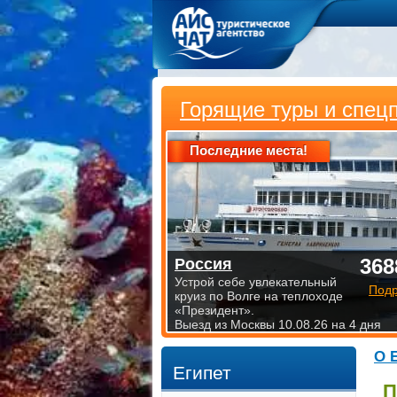
Горящие туры и спец
Последние места!
368
Россия
Устрой себе увлекательный
Под
круиз по Волге на теплоходе
«Президент».
Выезд из Москвы 10.08.26 на 4 дня
О 
Египет
П