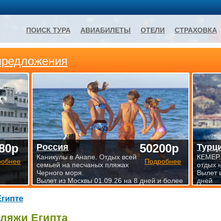
ПОИСК ТУРА
АВИАБИЛЕТЫ
ОТЕЛИ
СТРАХОВКА
предложения
80р
50200р
Россия
Турц
Каникулы в Анапе. Отдых всей
КЕМЕР.
робнее
Подробнее
семьей на песчаных пляжах
отдых 
Черного моря.
Вылет 
Вылет из Москвы 01.09.26 на 8 дней и более
дней
Египте
ляжи Египта