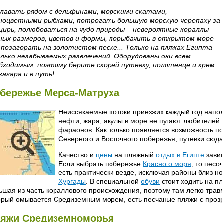
лавать рядом с дельфинами, морскими скатами,
ноцветными рыбками, потрогать большую морскую черепаху за
цирь, полюбоваться на чудо природы – невероятные кораллы
ных размеров, цветов и формы, порыбачить в открытом море
 позагорать на золотистом песке... Только на пляжах Египта
лько незабываемых развлечений. Оборудованы они всем
бходимым, поэтому берите скорей путевку, полотенце и крем
загара и в путь!
бережье Мерса-Матруха
Неиссякаемые потоки приезжих каждый год нап
нефти, жара, акулы в море не пугают любителей
фараонов. Как только появляется возможность п
Северного и Восточного побережья, путевки сюд
Качество и
цены
на пляжный
отдых в Египте
завис
Если выбрать побережье
Красного моря
, то пес
есть практически везде, исключая районы близ 
Хургады
. В специальной
обуви
стоит ходить на п
ьшая из часть кораллового происхождения, поэтому там легко трав
орый омывается Средиземным морем, есть песчаные пляжи с проз
яжи Средиземноморья