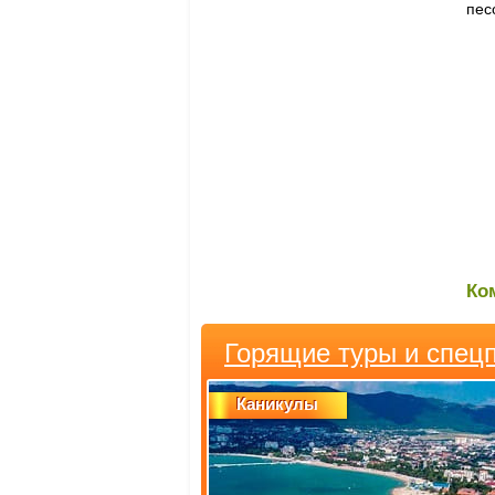
пес
Ко
Горящие туры и спец
Каникулы