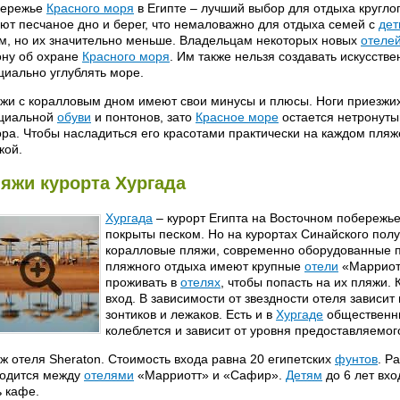
ережье
Красного моря
в Египте – лучший выбор для отдыха кругло
ют песчаное дно и берег, что немаловажно для отдыха семей с
дет
м, но их значительно меньше. Владельцам некоторых новых
отеле
ону об охране
Красного моря
. Им также нельзя создавать искусств
циально углублять море.
жи с коралловым дном имеют свои минусы и плюсы. Ноги приезжи
циальной
обуви
и понтонов, зато
Красное море
остается нетронуты
ра. Чтобы насладиться его красотами практически на каждом пляже
кой.
яжи курорта Хургада
Хургада
– курорт Египта на Восточном побережье
покрыты песком. Но на курортах Синайского пол
коралловые пляжи, современно оборудованные 
пляжного отдыха имеют крупные
отели
«Марриотт
проживать в
отелях
, чтобы попасть на их пляжи
вход. В зависимости от звездности отеля зависи
зонтиков и лежаков. Есть и в
Хургаде
общественны
колеблется и зависит от уровня предоставляемог
ж отеля Sheraton. Стоимость входа равна 20 египетских
фунтов
. Р
одится между
отелями
«Марриотт» и «Сафир».
Детям
до 6 лет вхо
ь кафе.