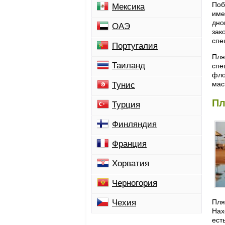
Поб
Мексика
име
дно
ОАЭ
зак
спе
Португалия
Пля
Таиланд
спе
фло
мас
Тунис
Пл
Турция
Финляндия
Франция
Хорватия
Черногория
Чехия
Пля
Нах
ест