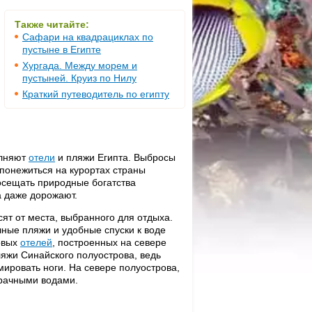
Также читайте:
Сафари на квадрациклах по
пустыне в Египте
Хургада. Между морем и
пустыней. Круиз по Нилу
Краткий путеводитель по египту
олняют
отели
и пляжи Египта. Выбросы
 понежиться на курортах страны
осещать природные богатства
а даже дорожают.
ят от места, выбранного для отдыха.
очные пляжи и удобные спуски к воде
новых
отелей
, построенных на севере
ляжи Синайского полуострова, ведь
мировать ноги. На севере полуострова,
рачными водами.