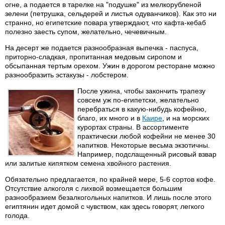
огне, а подается в тарелке на "подушке" из мелкорубленой
зелени (петрушка, сельдерей и листья одуванчиков). Как это ни
странно, но египетские повара утверждают, что кафта-кебаб
полезно заесть супом, желательно, чечевичным.
На десерт же подается разнообразная выпечка - паспуса,
приторно-сладкая, пропитанная медовым сиропом и
обсыпанная тертым орехом. Ужин в дорогом ресторане можно
разнообразить эстакузы - лобстером.
После ужина, чтобы закончить трапезу
совсем уж по-египетски, желательно
перебраться в какую-нибудь кофейню,
благо, их много и в
Каире
, и на морских
курортах страны. В ассортименте
практически любой кофейни не менее 30
напитков. Некоторые весьма экзотичны.
Например, подслащенный рисовый взвар
или залитые кипятком семена хвойного растения.
Обязательно предлагается, по крайней мере, 5-6 сортов кофе.
Отсутствие алкоголя с лихвой возмещается большим
разнообразием безалкогольных напитков. И лишь после этого
египтянин идет домой с чувством, как здесь говорят, легкого
голода.