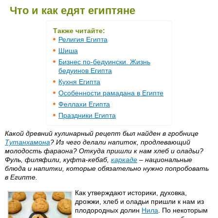
Что и как едят египтяне
Также читайте:
Религия Египта
Шиша
Бизнес по-бедуински. Жизнь
бедуинов Египта
Кухня Египта
Особенности рамадана в Египте
Феллахи Египта
Праздники Египта
Какой древний кулинарный рецепт был найден в гробнице
Тутанхамона
? Из чего делали напиток, продлевающий
молодость фараона? Откуда пришли к нам хлеб и оладьи?
Фуль, филяфили, куфта-кебаб,
каркаде
– национальные
блюда и напитки, которые обязательно нужно попробовать
в Египте.
Как утверждают историки, духовка,
дрожжи, хлеб и оладьи пришли к нам из
плодородных долин
Нила
. По некоторым