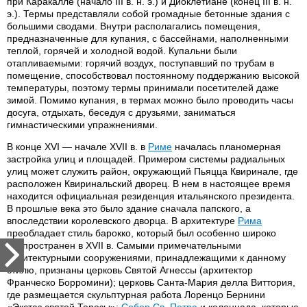
при Каракалле (начало III в. н. э.) и Диоклетиане (конец III в. н.
э.). Термы представляли собой громадные бетонные здания с
большими сводами. Внутри располагались помещения,
предназначенные для купания, с бассейнами, наполненными
теплой, горячей и холодной водой. Купальни были
отапливаемыми: горячий воздух, поступавший по трубам в
помещение, способствовал постоянному поддержанию высокой
температуры, поэтому термы принимали посетителей даже
зимой. Помимо купания, в термах можно было проводить часы
досуга, отдыхать, беседуя с друзьями, заниматься
гимнастическими упражнениями.
В конце XVI — начале XVII в. в
Риме
началась планомерная
застройка улиц и площадей. Примером системы радиальных
улиц может служить район, окружающий Пьяцца Квиринале, где
расположен Квиринальский дворец. В нем в настоящее время
находится официальная резиденция итальянского президента.
В прошлые века это было здание сначала папского, а
впоследствии королевского дворца. В архитектуре
Рима
преобладает стиль барокко, который был особенно широко
распространен в XVII в. Самыми примечательными
архитектурными сооружениями, принадлежащими к данному
стилю, признаны церковь Святой Агнессы (архитектор
Франческо Борромини); церковь Санта-Мария делла Виттория,
где размещается скульптурная работа Лоренцо Бернини