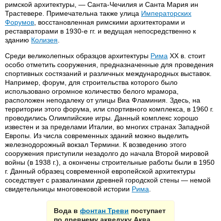
римской архитектуры, — Санта-Чечилия и Санта Мария ин
Трастевере. Примечательна также улица
Императорских
Форумов
, восстановленная римскими архитекторами и
реставраторами в 1930-е гг. и ведущая непосредственно к
зданию
Колизея
.
Среди великолепных образцов архитектуры
Рима
XX в. стоит
особо отметить сооружения, предназначенные для проведения
спортивных состязаний и различных международных выставок.
Например, форум, для строительства которого было
использовано огромное количество белого мрамора,
расположен неподалеку от улицы Виа Фламиния. Здесь, на
территории этого форума, или спортивного комплекса, в 1960 г.
проводились Олимпийские игры. Данный комплекс хорошо
известен и за пределами Италии, во многих странах Западной
Европы. Из числа современных зданий можно выделить
железнодорожный вокзал Термини. К возведению этого
сооружения приступили незадолго до начала Второй мировой
войны (в 1938 г.), а окончены строительные работы были в 1950
г. Данный образец современной европейской архитектуры
соседствует с развалинами древней городской стены — немой
свидетельницы многовековой истории
Рима
.
Вода в
фонтан Треви
поступает
по древнему акведуку Аква