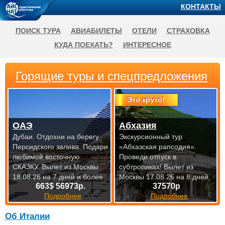
КОНТАКТЫ
ПОИСК ТУРА
АВИАБИЛЕТЫ
ОТЕЛИ
СТРАХОВКА
КУДА ПОЕХАТЬ?
ИНТЕРЕСНОЕ
Горящие туры и спецпредложения
Это круто!
ОАЭ
Абхазия
Дубаи. Отдохни на берегу
Экскурсионный тур
Персидского залива. Подари
«Абхазская рапсодия».
любимой восточную
Проведи отпуск в
СКАЗКУ.
Вылет из Москвы
субтропиках!
Вылет из
18.08.26 на 7 дней и более
Москвы 17.08.26 на 8 дней
663$ 56973р.
37570р
Подробнее
Подробнее
Об Италии