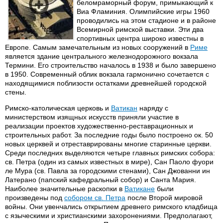
беломраморный форум, примыкающий к
Виа Фламиния. Олимпийские игры 1960
проводились на этом стадионе и в районе
Всемирной римской выставки. Эти два
спортивных центра широко известны в
Европе. Самым замечательным из новых сооружений в
Риме
является здание центрального железнодорожного вокзала
Термини. Его строительство началось в 1938 и было завершено
в 1950. Современный облик вокзала гармонично сочетается с
находящимися поблизости остатками древнейшей городской
стены.
Римско-католическая церковь и
Ватикан
наряду с
министерством изящных искусств приняли участие в
реализации проектов художественно-реставрационных и
строительных работ. За последние годы было построено ок. 50
новых церквей и отреставрированы многие старинные церкви.
Среди последних выделяются четыре главных римских собора:
св. Петра (один из самых известных в мире), Сан Паоло фуори
ле Мура (св. Павла за городскими стенами), Сан Джованни ин
Латерано (папский кафедральный собор) и Санта Мария.
Наиболее значительные раскопки в
Ватикане
были
произведены под
собором св. Петра
после Второй мировой
войны. Они увенчались открытием древнего римского кладбища
с языческими и христианскими захоронениями. Предполагают,