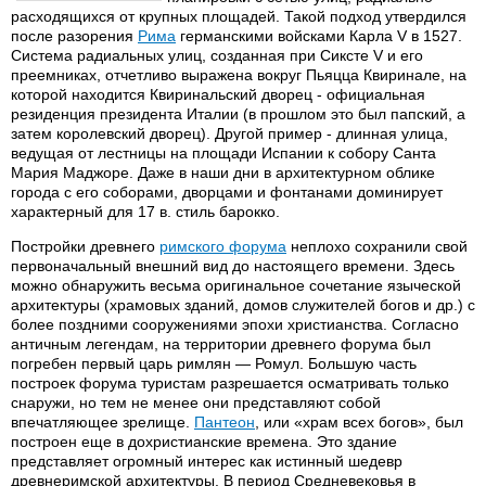
расходящихся от крупных площадей. Такой подход утвердился
после разорения
Рима
германскими войсками Карла V в 1527.
Система радиальных улиц, созданная при Сиксте V и его
преемниках, отчетливо выражена вокруг Пьяцца Квиринале, на
которой находится Квиринальский дворец - официальная
резиденция президента Италии (в прошлом это был папский, а
затем королевский дворец). Другой пример - длинная улица,
ведущая от лестницы на площади Испании к собору Санта
Мария Маджоре. Даже в наши дни в архитектурном облике
города с его соборами, дворцами и фонтанами доминирует
характерный для 17 в. стиль барокко.
Постройки древнего
римского форума
неплохо сохранили свой
первоначальный внешний вид до настоящего времени. Здесь
можно обнаружить весьма оригинальное сочетание языческой
архитектуры (храмовых зданий, домов служителей богов и др.) с
более поздними сооружениями эпохи христианства. Согласно
античным легендам, на территории древнего форума был
погребен первый царь римлян — Ромул. Большую часть
построек форума туристам разрешается осматривать только
снаружи, но тем не менее они представляют собой
впечатляющее зрелище.
Пантеон
, или «храм всех богов», был
построен еще в дохристианские времена. Это здание
представляет огромный интерес как истинный шедевр
древнеримской архитектуры. В период Средневековья в