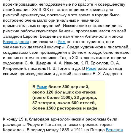
проектировавших неподражаемые по красоте и совершенству
линий здания. XVIII-XIX вв. стали периодом кризиса для
римской архитектуры, поскольку в это время в городе было
построено очень мало оригинальных и чем-либо
примечательных сооружений. Исключение составляли лишь
римские работы скульптора Кановы, прославившегося по всей
Западной Европе. Бесценные памятники Античности и эпохи
Возрождения
привлекали в
Рим
не только туристов, но и
знаменитых деятелей культуры. Среди художников и писателей,
создававших свои произведения в Вечном городе, было немало
и наших соотечественников. Так, в XIX в. здесь жили и творили
художники С. Ф. Щедрин, А. А. Иванов, К. П. Брюллов, О. А.
Кипренский, писатель Н. В. Гоголь и др. В
Риме
работал над
своими произведениями и датский сказочник Е -X. Андерсен.
В
Риме
более 300 церквей,
около 120 больших фонтанов
(всего более 1500), 23 дворца,
37 театров, около 600 отелей,
более 1500 ресторанов и кафе.
К концу 19 в. благодаря археологическим раскопкам были
расчищены Форум и Палатин, а также огромные термы
Каракаллы. В период между 1885 и 1911 на Пьяцца
Венеция