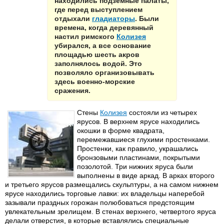
находились подземные палаты,
где перед выступлением
отдыхали
гладиаторы
. Были
времена, когда деревянный
настил римского
Колизея
убирался, а все основание
площадью шесть акров
заполнялось водой. Это
позволяло организовывать
здесь военно-морские
сражения.
Стены
Колизея
состояли из четырех
ярусов. В верхнем ярусе находились
окошки в форме квадрата,
перемежавшиеся глухими простенками.
Простенки, как правило, украшались
бронзовыми пластинами, покрытыми
позолотой. Три нижних яруса были
выполнены в виде аркад. В арках второго
и третьего ярусов размещались скульптуры, а на самом нижнем
ярусе находились торговые лавки: их владельцы наперебой
зазывали праздных горожан полюбоваться предстоящим
увлекательным зрелищем. В стенах верхнего, четвертого яруса
делали отверстия, в которые вставлялись специальные