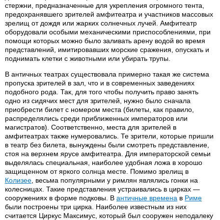
стержни, предназначенные для укрепления огромного тента,
предохранявшего зрителей амфитеатра и участников массовых
зрелищ от дождя или жарких солнечных лучей. Амфитеатр
оборудовали особыми механическими приспособлениями, при
помощи которых можно было заливать арену водой во время
представлений, имитировавших морские сражения, опускать и
поднимать клетки с животными или убирать трупы.
В античных театрах существовала примерно такая же система
пропуска зрителей в зал, что и в современных заведениях
подобного рода. Так, для того чтобы получить право занять
одно из сидячих мест для зрителей, нужно было сначала
приобрести билет с номером места (билеты, как правило,
распределялись среди приближенных императоров или
магистратов). Соответственно, места для зрителей в
амфитеатрах также нумеровались. Те зрители, которые пришли
в театр без билета, вынуждены были смотреть представление,
стоя на верхнем ярусе амфитеатра. Для императорской семьи
выделялась специальная, наиболее удобная ложа в хорошо
защищенном от яркого солнца месте. Помимо зрелищ в
Колизее
, весьма популярными у римлян являлись гонки на
колесницах. Такие представления устраивались в цирках —
сооружениях в форме подковы. В
античные времена
в
Риме
были построены три цирка. Наиболее известным из них
считается Циркус Максимус, который был сооружен неподалеку