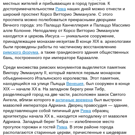
местных жителей и прибывающих в город туристов. К
достопримечательностям
Рима
наших дней можно отнести и
широкий проспект Корсо Витторио Эммануэле. С этого
проспекта можно полюбоваться прекрасными дворцами
Вечного города: это Палаццо Канчеллерия и Палаццо Массимо
алле Колонне. Неподалеку от Корсо Витторио Эммануэле
находится и церковь Иисуса — уникальное сооружение,
принадлежащее монахам-иезуитам.В конце XIX в. археологами
были проведены работы по частичному восстановлению
римского форума
, а также грандиозного здания общественных
бань, построенного при императоре Каракалле.
Среди множества римских монументов выделяется памятник
Виктору Эммануилу II, который являлся первым монархом
объединенного Итальянского королевства. Этот памятник,
находящийся на улице Пьяцца
Венеция
, был сооружен в конце
XIX — начале XX в. На западном берегу реки Тибр,
разделяющей город на две части, расположен замок Святого
Ангела, вблизи которого в
античные времена
был выстроен
мавзолей императора Адриана. Дворец правосудия — здание,
представляющее собой типичный для
Рима
образец
архитектуры начала XX в., находится неподалеку от мавзолея
Адриана. Западный берег Тибра — излюбленное место
прогулок горожан и гостей
Рима
. В этом районе города
располагаются старинные церкви, причисленные к шедеврам