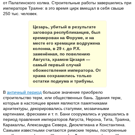
от Палатинского холма. Строительные работы завершились при
императоре Траяне: в это время цирк вмещал в себя свыше
250 тыс. человек.
Цезарь, убитый в результате
заговора республиканцев, был
кремирован на Форуме, и на
месте его кремации водружена
колонна, в 29 г. до Р.Х.
заменённая, по повелению
Августа, храмом Цезаря —
самый первый случай
обожествления императора. От
храма сохранились только
остатки подиума и трибуны.
В
античный период
большое значение приобрело
строительство терм, или общественных бань. Здания терм,
которые в настоящее время являются памятниками
архитектуры, декорировались статуями, мозаичными
картинами, фресками и т. п. Бани сооружались и украшались в
период правления императоров Августа, Нерона, Тита, Траяна,
Каракаллы, Александра Севера, Диоклетиана и Константина.
Самыми известными считаются римские термы, построенные