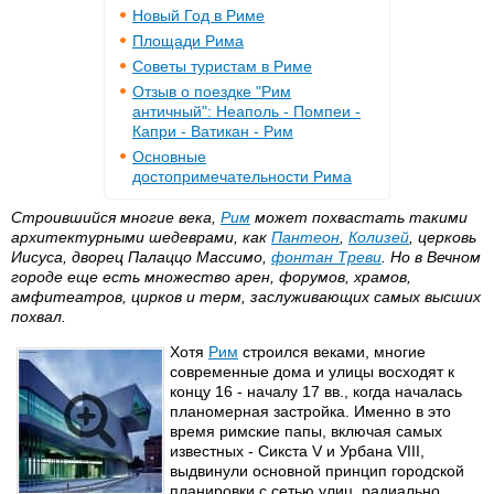
Новый Год в Риме
Площади Рима
Советы туристам в Риме
Отзыв о поездке "Рим
античный": Неаполь - Помпеи -
Капри - Ватикан - Рим
Основные
достопримечательности Рима
Строившийся многие века,
Рим
может похвастать такими
архитектурными шедеврами, как
Пантеон
,
Колизей
, церковь
Иисуса, дворец Палаццо Массимо,
фонтан Треви
. Но в Вечном
городе еще есть множество арен, форумов, храмов,
амфитеатров, цирков и терм, заслуживающих самых высших
похвал.
Хотя
Рим
строился веками, многие
современные дома и улицы восходят к
концу 16 - началу 17 вв., когда началась
планомерная застройка. Именно в это
время римские папы, включая самых
известных - Сикста V и Урбана VIII,
выдвинули основной принцип городской
планировки с сетью улиц, радиально