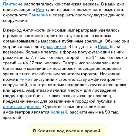
Пантеоне
располагалась христианская церковь. В наши дни
приезжающие в
Рим
туристы имеют возможность осмотреть
окрестности
Пантеона
и совершить прогулку внутри данного
сооружения.
В период Античности римскими императорами уделялось
огромное внимание строительству театров, в которых
организовывались массовые публичные зрелища. Обычно они
устраивались в дни
праздников
. В I в. до н. э. в
Риме
были
возведены большие театры в форме полукруга: один из них
рассчитан на 7,7 тыс. человек, второй — на 14 тыс. человек и
третий — на 27 тыс. человек. Театры использовались для
балетных и комедийных постановок; посещение подобных
зрелищ стало излюбленным занятием горожан. Несколько
позже в
Риме
приступили к строительству амфитеатров —
сооружений, в центре которых находилась круглая площадка,
или арена. Амфитеатр являлся местом для проведения
гладиаторских боев — ярких, захватывающих зрелищ,
предназначенных для развлечения городской публики в
античные времена
. Одним из знаменитых римских
амфитеатров является
Колизей
, рассчитанный на 50 тыс.
зрителей.
В Колизеи под полом и ареной