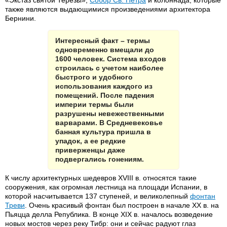
«Экстаз святой Терезы»;
Собор Св. Петра
и колоннада, которые
также являются выдающимися произведениями архитектора
Бернини.
Интересный факт – термы
одновременно вмещали до
1600 человек. Система входов
строилась с учетом наиболее
быстрого и удобного
использования каждого из
помещений. После падения
империи термы были
разрушены невежественными
варварами. В Средневековье
банная культура пришла в
упадок, а ее редкие
приверженцы даже
подвергались гонениям.
К числу архитектурных шедевров XVIII в. относятся такие
сооружения, как огромная лестница на площади Испании, в
которой насчитывается 137 ступеней, и великолепный
фонтан
Треви
. Очень красивый фонтан был построен в начале XX в. на
Пьяцца делла Република. В конце XIX в. началось возведение
новых мостов через реку Тибр: они и сейчас радуют глаз