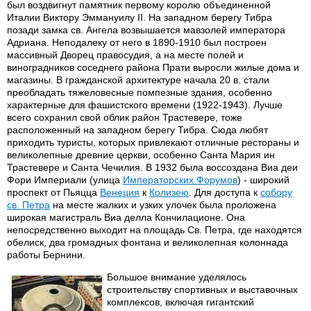
был воздвигнут памятник первому королю объединенной
Италии Виктору Эммануилу II. На западном берегу Тибра
позади замка св. Ангела возвышается мавзолей императора
Адриана. Неподалеку от него в 1890-1910 был построен
массивный Дворец правосудия, а на месте полей и
виноградников соседнего района Прати выросли жилые дома и
магазины. В гражданской архитектуре начала 20 в. стали
преобладать тяжеловесные помпезные здания, особенно
характерные для фашистского времени (1922-1943). Лучше
всего сохранил свой облик район Трастевере, тоже
расположенный на западном берегу Тибра. Сюда любят
приходить туристы, которых привлекают отличные рестораны и
великолепные древние церкви, особенно Санта Мария ин
Трастевере и Санта Чечилия. В 1932 была воссоздана Виа деи
Фори Империали (улица
Императорских Форумов
) - широкий
проспект от Пьяцца
Венеция
к
Колизею
. Для доступа к
собору
св. Петра
на месте жалких и узких улочек была проложена
широкая магистраль Виа делла Кончилационе. Она
непосредственно выходит на площадь Св. Петра, где находятся
обелиск, два громадных фонтана и великолепная колоннада
работы Бернини.
Большое внимание уделялось
строительству спортивных и выставочных
комплексов, включая гигантский