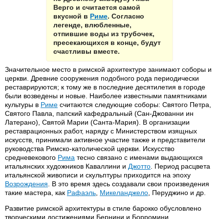
Верго и считается самой
вкусной в
Риме
. Согласно
легенде, влюбленные,
отпившие воды из трубочек,
пресекающихся в конце, будут
счастливы вместе.
Значительное место в римской архитектуре занимают соборы и
церкви. Древние сооружения подобного рода периодически
реставрируются; к тому же в последние десятилетия в городе
были возведены и новые. Наиболее известными памятниками
культуры в
Риме
считаются следующие соборы: Святого Петра,
Святого Павла, папский кафедральный (Сан-Джованни ин
Латерано), Святой Марии (Санта-Мария). В организации
реставрационных работ, наряду с Министерством изящных
искусств, принимали активное участие также и представители
руководства Римско-католической церкви. Искусство
средневекового
Рима
тесно связано с именами выдающихся
итальянских художников Каваллини и
Джотто
. Период расцвета
итальянской живописи и скульптуры приходится на эпоху
Возрождения
. В это время здесь создавали свои произведения
такие мастера, как
Рафаэль
,
Микеланджело
, Перуджино и др.
Развитие римской архитектуры в стиле барокко обусловлено
творческими достижениями Бернини и Борромини,