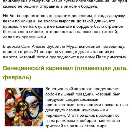
приговорена к смертной казни путем обезглавливания, но пред
казнью ее решили отправить в римский бордель.
Но Бог воспрепятствовал людским решениям, и когда девушку
везли по улицам, ее волосы выросли до такой длины, что
прикрыли ее наготу, а в ее комнате в борделе было странное
божественно сияние, которое влияло на всех посетителей,
делая их праведными.
В церкви Сант Аньезе фуори ле Мура, вспоминая праведницу,
принято стричь 21 января двух овец и делать плащ из их
шерсти, который потом преподносится самому Папе римскому.
Венецианский карнавал (плавающая дата,
февраль)
Венецианский карнавал представляет
собой пышный праздник, который был
придуман средневековыми
аристократами, желающими похвастаться
друг другу своими изысканными
нарядами. Этот праздник проходит со
всем размахом и собирает множество
зрителей из разных стран мира.