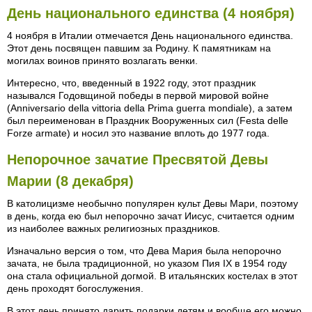
День национального единства (4 ноября)
4 ноября в Италии отмечается День национального единства.
Этот день посвящен павшим за Родину. К памятникам на
могилах воинов принято возлагать венки.
Интересно, что, введенный в 1922 году, этот праздник
назывался Годовщиной победы в первой мировой войне
(Anniversario della vittoria della Prima guerra mondiale), а затем
был переименован в Праздник Вооруженных сил (Festa delle
Forze armate) и носил это название вплоть до 1977 года.
Непорочное зачатие Пресвятой Девы
Марии (8 декабря)
В католицизме необычно популярен культ Девы Мари, поэтому
в день, когда ею был непорочно зачат Иисус, считается одним
из наиболее важных религиозных праздников.
Изначально версия о том, что Дева Мария была непорочно
зачата, не была традиционной, но указом Пия IX в 1954 году
она стала официальной догмой. В итальянских костелах в этот
день проходят богослужения.
В этот день принято дарить подарки детям и вообще его можно