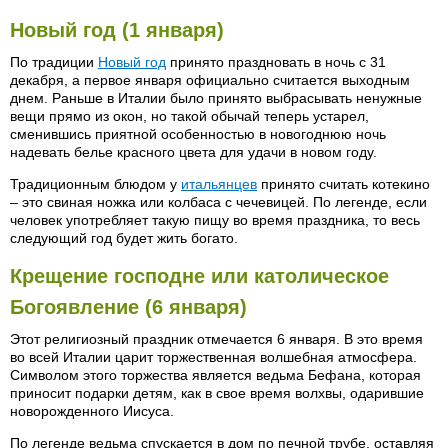
Новый год (1 января)
По традиции
Новый год
принято праздновать в ночь с 31
декабря, а первое января официально считается выходным
днем. Раньше в Италии было принято выбрасывать ненужные
вещи прямо из окон, но такой обычай теперь устарел,
сменившись приятной особенностью в новогоднюю ночь
надевать белье красного цвета для удачи в новом году.
Традиционным блюдом у
итальянцев
принято считать котекино
– это свиная ножка или колбаса с чечевицей. По легенде, если
человек употребляет такую пищу во время праздника, то весь
следующий год будет жить богато.
Крещение господне или католическое
Богоявление (6 января)
Этот религиозный праздник отмечается 6 января. В это время
во всей Италии царит торжественная волшебная атмосфера.
Символом этого торжества является ведьма Бефана, которая
приносит подарки детям, как в свое время волхвы, одарившие
новорожденного Иисуса.
По легенде ведьма спускается в дом по печной трубе, оставляя