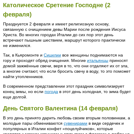
Католическое Сретение Господне (2
февраля)
Празднуется 2 февраля и имеет религиозную основу,
связанную с очищением девы Марии после рождения Иисуса
Христа. Во многих городах Италии до сих пор этот день
встречают пышным шествием, маршрут которого практически
не изменился.
Так, в Кьяромонте и
Сицилии
все женщины поднимаются на
гору и проходят обряд очищения. Многие
итальянцы
приносят
домой зажжённые свечи, веря в то, что они отдаляют их от зла,
а многие считают, что если бросить свечу в воду, то это поможет
найти утопленников.
В современном представлении этот праздник символизирует
конец зимы, но если
погода
в этот день холодная, то зима будет
еще долгой.
День Святого Валентина (14 февраля)
В это день принято дарить любовь своим вторым половинкам, а
молодые пары обмениваются
сувенирами
в виде сердечек и
популярных в Италии конфет «поцелуйчиков», которые