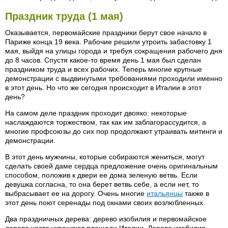
Праздник труда (1 мая)
Оказывается, первомайские праздники берут свое начало в
Париже конца 19 века. Рабочие решили утроить забастовку 1
мая, выйдя на улицы города и требуя сокращения рабочего дня
до 8 часов. Спустя какое-то время день 1 мая был сделан
праздником труда и всех рабочих. Теперь многие крупные
демонстрации с выдвинутыми требованиями проходили именно
в этот день. Но что же сегодня происходит в Италии в этот
день?
На самом деле праздник проходит двояко: некоторые
наслаждаются торжеством, так как им заблагорассудится, а
многие профсоюзы до сих пор продолжают утраивать митинги и
демонстрации.
В этот день мужчины, которые собираются жениться, могут
сделать своей даме сердца предложение очень оригинальным
способом, положив к двери ее дома зеленую ветвь. Если
девушка согласна, то она берет ветвь себе, а если нет, то
выбрасывает ее на дорогу. Очень многие
итальянцы
также в
этот день поют серенады под окнами своих возлюбленных.
Два праздничных дерева: дерево изобилия и первомайское