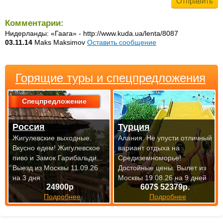
Комментарии:
Нидерланды: «Гаага» - http://www.kuda.ua/lenta/8087
03.11.14
Maks Maksimov
Оставить сообщение
Горящие туры и спецпредложения
Спецпредложение
Россия
Турция
Жигулевские выходные.
Алания. Не упусти отличный
Вкусно едем! Жигулевское
вариант отдыха на
пиво и Замок Гарибальди.
Средиземноморье!
Выезд из Москвы 11.09.26
Достойные цены.
Вылет из
на 3 дня
Москвы 19.08.26 на 9 дней
24900р
607$ 52379р.
Подробнее
Подробнее