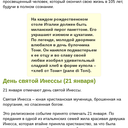
просвещенный человек, который окончил свою жизнь в 105 лет,
будучи в полном сознании.
На каждом рождественском
столе Италии должен быть
миланский пирог панеттоне. Его
украшают изюмом и цукатами.
По легенде, молодой дворянин
влюбился в дочь булочника
Тони. Он нанялся подмастерьем
к ее отцу и во славу своей
любви изобрел удивительный
сладкий хлеб в форме купола –
«хлеб от Тони» (pane di Toni).
День святой Инессы (21 января)
21 января отмечают день святой Инессы.
Святая Инесса – юная христианская мученица, брошенная на
поругание, но спасенная богом.
Это религиозное событие принято отмечать 21 января. По
предания в одной из итальянских семей жила красивая девушка
Инесса, которая втайне приняла христианство, за что была