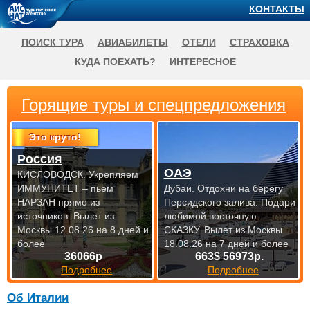
КОНТАКТЫ
ПОИСК ТУРА
АВИАБИЛЕТЫ
ОТЕЛИ
СТРАХОВКА
КУДА ПОЕХАТЬ?
ИНТЕРЕСНОЕ
Горящие туры и спецпредложения
Это круто!
Россия
ОАЭ
КИСЛОВОДСК. Укрепляем
ИММУНИТЕТ – пьем
Дубаи. Отдохни на берегу
НАРЗАН прямо из
Персидского залива. Подари
источников.
Вылет из
любимой восточную
Москвы 12.08.26 на 8 дней и
СКАЗКУ.
Вылет из Москвы
более
18.08.26 на 7 дней и более
36066р
663$ 56973р.
Подробнее
Подробнее
Об Италии