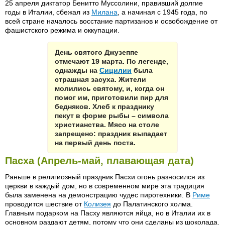
25 апреля диктатор Бенитто Муссолини, правивший долгие
годы в Италии, сбежал из
Милана
, а начиная с 1945 года, по
всей стране началось восстание партизанов и освобождение от
фашистского режима и оккупации.
День святого Джузеппе
отмечают 19 марта. По легенде,
однажды на
Сицилии
была
страшная засуха. Жители
молились святому, и, когда он
помог им, приготовили пир для
бедняков. Хлеб к празднику
пекут в форме рыбы – символа
христианства. Мясо на столе
запрещено: праздник выпадает
на первый день поста.
Пасха (Апрель-май, плавающая дата)
Раньше в религиозный праздник Пасхи огонь разносился из
церкви в каждый дом, но в современном мире эта традиция
была заменена на демонстрацию чудес пиротехники. В
Риме
проводится шествие от
Колизея
до Палатинского холма.
Главным подарком на Пасху являются яйца, но в Италии их в
основном раздают детям, потому что они сделаны из шоколада.