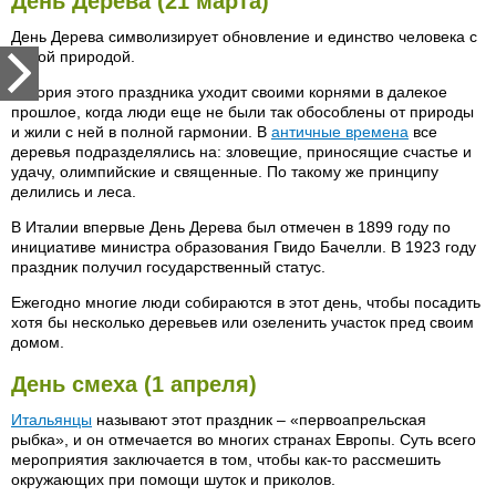
День Дерева (21 марта)
День Дерева символизирует обновление и единство человека с
живой природой.
История этого праздника уходит своими корнями в далекое
прошлое, когда люди еще не были так обособлены от природы
и жили с ней в полной гармонии. В
античные времена
все
деревья подразделялись на: зловещие, приносящие счастье и
удачу, олимпийские и священные. По такому же принципу
делились и леса.
В Италии впервые День Дерева был отмечен в 1899 году по
инициативе министра образования Гвидо Бачелли. В 1923 году
праздник получил государственный статус.
Ежегодно многие люди собираются в этот день, чтобы посадить
хотя бы несколько деревьев или озеленить участок пред своим
домом.
День смеха (1 апреля)
Итальянцы
называют этот праздник – «первоапрельская
рыбка», и он отмечается во многих странах Европы. Суть всего
мероприятия заключается в том, чтобы как-то рассмешить
окружающих при помощи шуток и приколов.