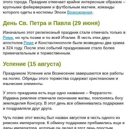
этого города. Праздник отмечает крайне интересным образом –
крупными фейерверками и футбольным матчем, команды
которого одеты в костюмы Эпохи
Возрождения
.
День Св. Петра и Павла (29 июня)
Изначально этот религиозный праздник стали отмечать только в
Риме
, но чуть позже и по всей Италии. В честь этих двух
апостолов
Риме
и Константинополе были возведены два храма
в 324 году. После этих событий празднование стало более
примечательным и торжественным.
Успение (15 августа)
Праздником Успение или Вознесение завершаются все работы
на полях. Обряды этого торжества содержат христианские и
языческие элементы.
У этого праздника есть еще одно название – Феррагосто.
Издавна римляне отмечали окончание жатвы, поклоняясь богу
земледелия Консусу. В этот день все обменивались подарками
и поздравляли друг друга.
Чуть позже этот месяц был назван августом в честь одного из
римских императоров. К обмену подарками прибавились еще и
дары императора, которые он делал в этот день простым