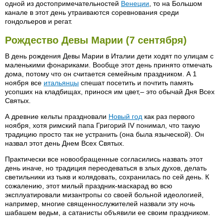
одной из достопримечательностей
Венеции
, то на Большом
канале в этот день утраиваются соревнования среди
гондольеров и регат.
Рождество Девы Марии (7 сентября)
В день рождения Девы Марии в Италии дети ходят по улицам с
маленькими фонариками. Вообще этот день принято отмечать
дома, потому что он считается семейным праздником. А 1
ноября все
итальянцы
спешат посетить и почтить память
усопших на кладбищах, принося им цвет,– это обычай Дня Всех
Святых.
А древние кельты праздновали
Новый год
как раз первого
ноября, хотя римский папа Григорий IV понимал, что такую
традицию просто так не устранить (она была языческой). Он
назвал этот день Днем Всех Святых.
Практически все новообращенные согласились назвать этот
день иначе, но традиция переодеваться в злых духов, делать
светильники из тыкв и колядовать, сохранилась по сей день. К
сожалению, этот милый праздник-маскарад во всю
эксплуатировали мизантропы со своей больной идеологией,
например, многие священнослужителей назвали эту ночь
шабашем ведьм, а сатанисты объявили ее своим праздником.