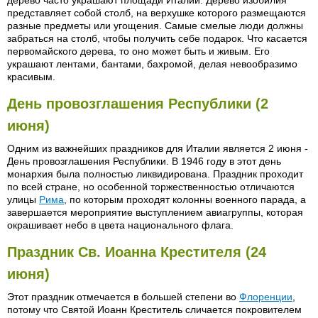
дерево часто украшают площади Италии. Дерево изобилия
представляет собой столб, на верхушке которого размещаются
разные предметы или угощения. Самые смелые люди должны
забраться на столб, чтобы получить себе подарок. Что касается
первомайского дерева, то оно может быть и живым. Его
украшают лентами, бантами, бахромой, делая невообразимо
красивым.
День провозглашения Республики (2
июня)
Одним из важнейших праздников для Италии является 2 июня -
День провозглашения Республики. В 1946 году в этот день
монархия была полностью ликвидирована. Праздник проходит
по всей стране, но особенной торжественностью отличаются
улицы
Рима
, по которым проходят колонны военного парада, а
завершается мероприятие выступлением авиагруппы, которая
окрашивает небо в цвета национального флага.
Праздник Св. Иоанна Крестителя (24
июня)
Этот праздник отмечается в большей степени во
Флоренции
,
потому что Святой Иоанн Креститель сличается покровителем