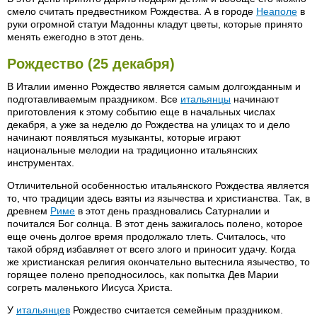
смело считать предвестником Рождества. А в городе
Неаполе
в
руки огромной статуи Мадонны кладут цветы, которые принято
менять ежегодно в этот день.
Рождество (25 декабря)
В Италии именно Рождество является самым долгожданным и
подготавливаемым праздником. Все
итальянцы
начинают
приготовления к этому событию еще в начальных числах
декабря, а уже за неделю до Рождества на улицах то и дело
начинают появляться музыканты, которые играют
национальные мелодии на традиционно итальянских
инструментах.
Отличительной особенностью итальянского Рождества является
то, что традиции здесь взяты из язычества и христианства. Так, в
древнем
Риме
в этот день праздновались Сатурналии и
почитался Бог солнца. В этот день зажигалось полено, которое
еще очень долгое время продолжало тлеть. Считалось, что
такой обряд избавляет от всего злого и приносит удачу. Когда
же христианская религия окончательно вытеснила язычество, то
горящее полено преподносилось, как попытка Дев Марии
согреть маленького Иисуса Христа.
У
итальянцев
Рождество считается семейным праздником.