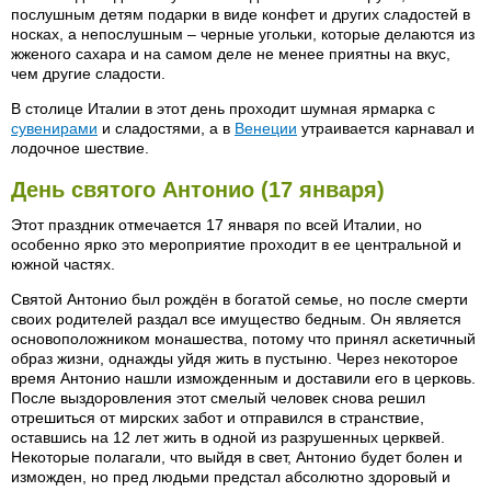
послушным детям подарки в виде конфет и других сладостей в
носках, а непослушным – черные угольки, которые делаются из
жженого сахара и на самом деле не менее приятны на вкус,
чем другие сладости.
В столице Италии в этот день проходит шумная ярмарка с
сувенирами
и сладостями, а в
Венеции
утраивается карнавал и
лодочное шествие.
День святого Антонио (17 января)
Этот праздник отмечается 17 января по всей Италии, но
особенно ярко это мероприятие проходит в ее центральной и
южной частях.
Святой Антонио был рождён в богатой семье, но после смерти
своих родителей раздал все имущество бедным. Он является
основоположником монашества, потому что принял аскетичный
образ жизни, однажды уйдя жить в пустыню. Через некоторое
время Антонио нашли изможденным и доставили его в церковь.
После выздоровления этот смелый человек снова решил
отрешиться от мирских забот и отправился в странствие,
оставшись на 12 лет жить в одной из разрушенных церквей.
Некоторые полагали, что выйдя в свет, Антонио будет болен и
изможден, но пред людьми предстал абсолютно здоровый и