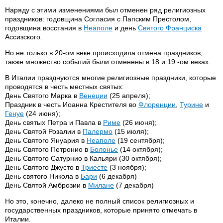
Наряду с этими изменениями был отменен ряд религиозных
праздников: годовщина Согласия с Папским Престолом,
годовщина восстания в
Неаполе
и день
Святого Франциска
Ассизского.
Но не только в 20-ом веке происходила отмена праздников,
также множество событий были отменены в 18 и 19 -ом веках.
В Италии празднуются многие религиозные праздники, которые
проводятся в честь местных святых:
День Святого Марка в
Венеции
(25 апреля);
Праздник в честь Иоанна Крестителя во
Флоренции
,
Турине
и
Генуе
(24 июня);
День святых Петра и Павла в
Риме
(26 июня);
День Святой Розалии в
Палермо
(15 июля);
День Святого Януария в
Неаполе
(19 сентября);
День Святого Петронио в
Болонье
(14 октября);
День Святого Сатурнио в Кальяри (30 октября);
День Святого Джусто в
Триесте
(3 ноября);
День святого Никола в
Бари
(6 декабря)
День Святой Амброзии в
Милане
(7 декабря)
Но это, конечно, далеко не полный список религиозных и
государственных праздников, которые принято отмечать в
Италии.