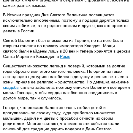
крепятся к мягким игрушкам и открыткам с фразами о любви на
самых разных языках.
В Италии праздник Дня Святого Валентина посвящается
исключительно влюбленным, поэтому и подарки дарятся только
своим любимым, а не родственникам и друзья, как это принято
делать в России.
Святой Валентин был епископом из Тернии, но на него были
открыты гонения по приказу императора Клавдия. Мощи
святого были найдены лишь в 20 век и теперь хранятся в церкви
Санта Мария ин Космедин в
Риме
.
Существует множество легенд и поверий, которыми за долгие
годы обросло имя этого святого человека. По одной из таких
легенд один центурион влюбился в девушку и решил взять ее в
жены, приняв ее религию – христианство. Но девушка накануне
свадьбы
сильно заболела, поэтому епископ Валентин все время
молил Господа, чтобы сердца влюбленных соединились в
другом мире, так и случилось.
Говорят, что епископ Валентин очень любил детей и
прогуливаясь по своему саду, куда прибегало множество
малышей, дарил им цветы с просьбой отнести их своим
родителям. Многие считают, что именно эти события стали
основной для традиции дарить подарки в День Святого