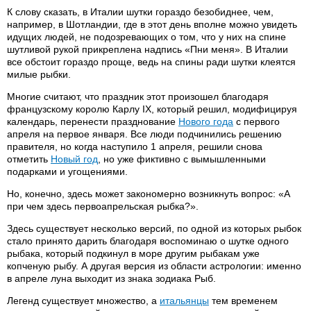
К слову сказать, в Италии шутки гораздо безобиднее, чем,
например, в Шотландии, где в этот день вполне можно увидеть
идущих людей, не подозревающих о том, что у них на спине
шутливой рукой прикреплена надпись «Пни меня». В Италии
все обстоит гораздо проще, ведь на спины ради шутки клеятся
милые рыбки.
Многие считают, что праздник этот произошел благодаря
французскому королю Карлу IX, который решил, модифицируя
календарь, перенести празднование
Нового года
с первого
апреля на первое января. Все люди подчинились решению
правителя, но когда наступило 1 апреля, решили снова
отметить
Новый год
, но уже фиктивно с вымышленными
подарками и угощениями.
Но, конечно, здесь может закономерно возникнуть вопрос: «А
при чем здесь первоапрельская рыбка?».
Здесь существует несколько версий, по одной из которых рыбок
стало принято дарить благодаря воспоминаю о шутке одного
рыбака, который подкинул в море другим рыбакам уже
копченую рыбу. А другая версия из области астрологии: именно
в апреле луна выходит из знака зодиака Рыб.
Легенд существует множество, а
итальянцы
тем временем