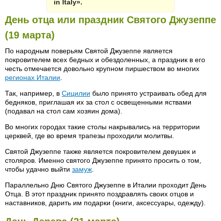
in Italy».
День отца или праздник Святого Джузеппе
(19 марта)
По народным поверьям Святой Джузеппе является
покровителем всех бедных и обездоленных, а праздник в его
честь отмечается довольно крупном пиршеством во многих
регионах Италии
.
Так, например, в
Сицилии
было принято устраивать обед для
бедняков, приглашая их за стол с освещенными яствами
(подавал на стол сам хозяин дома).
Во многих городах такие столы накрывались на территории
церквей, где во время трапезы проходили молитвы.
Святой Джузеппе также является покровителем девушек и
столяров. Именно святого Джузеппе принято просить о том,
чтобы удачно выйти
замуж
.
Параллельно Дню Святого Джузеппе в Италии проходит День
Отца. В этот праздник принято поздравлять своих отцов и
наставников, дарить им подарки (книги, аксессуары, одежду).