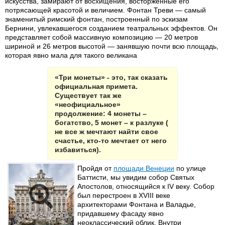
искусства, замирают от восхищения, восторженные его
потрясающей красотой и величием. Фонтан Треви — самый
знаменитый римский фонтан, построенный по эскизам
Бернини, увлекавшегося созданием театральных эффектов. Он
представляет собой массивную композицию — 20 метров
шириной и 26 метров высотой — занявшую почти всю площадь,
которая явно мала для такого великана
«Три монеты» - это, так сказать
официальная примета.
Существует так же
«неофициальное»
продолжение: 4 монеты –
богатство, 5 монет – к разлуке (
не все ж мечтают найти свое
счастье, кто-то мечтает от него
избавиться).
Пройдя от
площади Венеции
по улице
Баттисти, мы увидим собор Святых
Апостолов, относящийся к IV веку. Собор
был перестроен в XVIII веке
архитекторами Фонтана и Валадье,
придавшему фасаду явно
неоклассический облик. Внутри