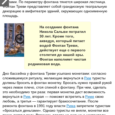
скалами. По периметру фонтана тянется широкая лестница.
Фонтан Треви представляет собой грандиозную театральную
декорацию в амфитеатре зданий, окружающих одноименную
площадь.
На создание фонтана
Никола Сальви потратил
30 лет. Кроме того,
акведук, который питает
водой Фонтан Треви,
действует еще с первого
столетия до нашей эры.
Фонтан наполняет чистая
родниковая вода.
Дно бассейна у фонтана Треви усыпано монетами: согласно
сложившемуся ритуалу, желающие вернуться в
Рим
туристы
должны бросить в фонтан монетку. Бросать нужно правой рукой
через левое плечо, стоя спиной к фонтану. При чем, сделать
это необходимо три раза: первая монетка даст возможность
вернуться в
Рим
, вторая — поможет встретить в
Риме
свою
любовь, а третья — гарантирует бракосочетание. После
ремонта фонтана в 1991 году власти
Рима
запретили туристам
«бросаться деньгами». Однако туристы не вняли, монетки все