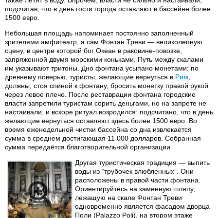
также летят в воду. Впрочем, власти не сильно и настаивали,
подсчитав, что в день гости города оставляют в бассейне более
1500 евро.
Небольшая площадь напоминает постоянно заполненный
зрителями амфитеатр, а сам Фонтан Треви — великолепную
сцену, в центре которой бог Океан в раковине-повозке,
запряженной двумя морскими коньками. Путь между скалами
им указывают тритоны. Дно фонтана усыпано монетами: по
древнему поверью, туристы, желающие вернуться в
Рим
,
должны, стоя спиной к фонтану, бросить монетку правой рукой
через левое плечо. После реставрации фонтана городские
власти запретили туристам сорить деньгами, но на запрете не
настаивали, и вскоре ритуал возродился: подсчитано, что в день
желающие вернуться оставляют здесь более 1500 евро. Во
время еженедельной чистки бассейна со дна извлекается
сумма в среднем достигающая 11 000 долларов. Собранная
сумма передаётся благотворительной организации
Другая туристическая традиция — выпить
воды из “трубочек влюбленных”. Они
расположены в правой части фонтана.
Ориентируйтесь на каменную шляпу,
лежащую на скале Фонтан Треви
одновременно является фасадом дворца
Поли (Palazzo Poli), на втором этаже