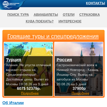
КОНТАКТЫ
ПОИСК ТУРА
АВИАБИЛЕТЫ
ОТЕЛИ
СТРАХОВКА
КУДА ПОЕХАТЬ?
ИНТЕРЕСНОЕ
Горящие туры и спецпредложения
Турция
Россия
Алания. Не упусти отличный
Гастрономический вояж в
вариант отдыха на
Нижний Новгород - Казань -
Средиземноморье!
Йошкар-Олу.
Выезд на
Достойные цены.
Вылет из
автобусе из Москвы
Москвы 19.08.26 на 9 дней
20.08.26 на 5 дней
607$ 52379р.
37900р
Подробнее
Подробнее
Об Италии