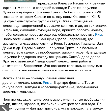
прекрасная Капелла Распятия и ценные
картины. А теперь с соседней площади Пилотта по улице
Луккези подойдем к фонтану Треви. Он был построен в XVII
веке архитектором Сальви по заказу папы Клементия XII. В
центре скульптурной группы статуя Океан, стоящая на
колеснице, запряженной морскими конями, и двумя тритонами.
В фонтан, символизирующий море, принято бросать монету,
чтобы согласно поверью еще раз обязательно посетить
Рим
.
Поблизости Академия Сан Лука (Дворец Карпенья), где
выставлены чудесные картины Рени, Гуэрчино, Тициана, Ван
Дейка и др. Рядом оживленная улица Тритоне с большим
количеством самых разнообразных магазинчиков. Чуть дальше
на улице Надзарено находится церковь Сант'Андреа делле
Фратте с известной "танцующей" колокольней работы
архитектора Борромини. Это название колокольня получила
оттого, что она немного качается при звоне колоколов.
Фонтан Треви — пожалуй, самая известная
достопримечательность
Рима
. В центре фонтана Треви —
фигура бога Нептуна в колеснице-раковине, запряженной
морскими коньками.
Нептуна окружают аллегорические скульптурные изображения
бури, штиля, здоровья, изобилия и четырех времен года. По
краям группы — фигурки тритонов, указывающих путь между