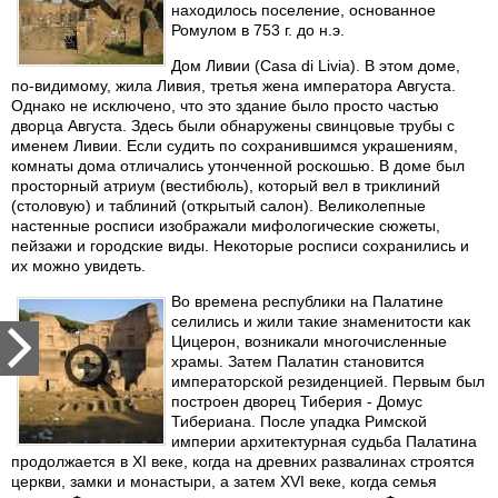
находилось поселение, основанное
Ромулом в 753 г. до н.э.
Дом Ливии (Casa di Livia). В этом доме,
по-видимому, жила Ливия, третья жена императора Августа.
Однако не исключено, что это здание было просто частью
дворца Августа. Здесь были обнаружены свинцовые трубы с
именем Ливии. Если судить по сохранившимся украшениям,
комнаты дома отличались утонченной роскошью. В доме был
просторный атриум (вестибюль), который вел в триклиний
(столовую) и таблиний (открытый салон). Великолепные
настенные росписи изображали мифологические сюжеты,
пейзажи и городские виды. Некоторые росписи сохранились и
их можно увидеть.
Во времена республики на Палатине
селились и жили такие знаменитости как
Цицерон, возникали многочисленные
храмы. Затем Палатин становится
императорской резиденцией. Первым был
построен дворец Тиберия - Домус
Тибериана. После упадка Римской
империи архитектурная судьба Палатина
продолжается в XI веке, когда на древних развалинах строятся
церкви, замки и монастыри, а затем XVI веке, когда семья