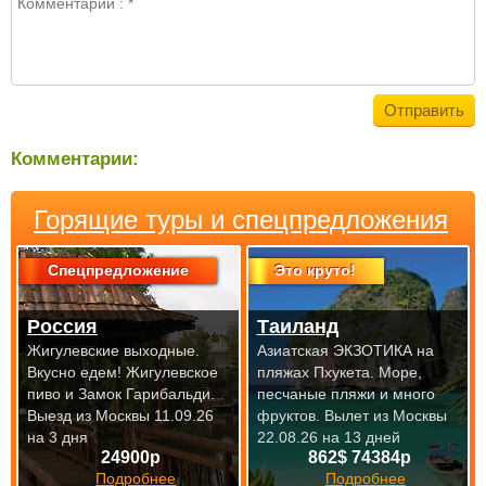
Комментарии:
Горящие туры и спецпредложения
Спецпредложение
Это круто!
Россия
Таиланд
Жигулевские выходные.
Азиатская ЭКЗОТИКА на
Вкусно едем! Жигулевское
пляжах Пхукета. Море,
пиво и Замок Гарибальди.
песчаные пляжи и много
Выезд из Москвы 11.09.26
фруктов.
Вылет из Москвы
на 3 дня
22.08.26 на 13 дней
24900р
862$ 74384р
Подробнее
Подробнее