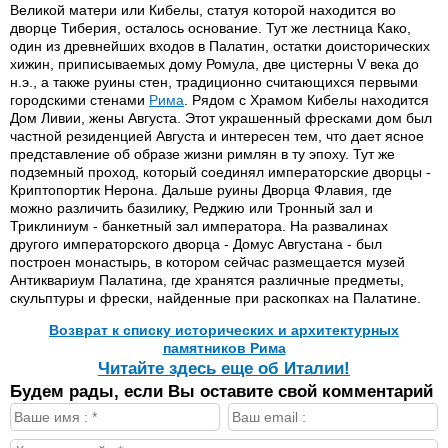
Великой матери или Кибелы, статуя которой находится во
дворце Тиберия, осталось основание. Тут же лестница Како,
один из древнейших входов в Палатин, остатки доисторических
хижин, приписываемых дому Ромула, две цистерны V века до
н.э., а также руины стен, традиционно считающихся первыми
городскими стенами
Рима
. Рядом с Храмом Кибелы находится
Дом Ливии, жены Августа. Этот украшенный фресками дом был
частной резиденцией Августа и интересен тем, что дает ясное
представление об образе жизни римлян в ту эпоху. Тут же
подземный проход, который соединял императорские дворцы -
Криптопортик Нерона. Дальше руины Дворца Флавия, где
можно различить базилику, Реджию или Тронный зал и
Триклиниум - банкетный зал императора. На развалинах
другого императорского дворца - Домус Августана - был
построен монастырь, в котором сейчас размещается музей
Антиквариум Палатина, где хранятся различные предметы,
скульптуры и фрески, найденные при раскопках на Палатине.
Возврат к списку исторических и архитектурных
памятников Рима
Читайте здесь еще об Италии!
Будем рады, если Вы оставите свой комментарий