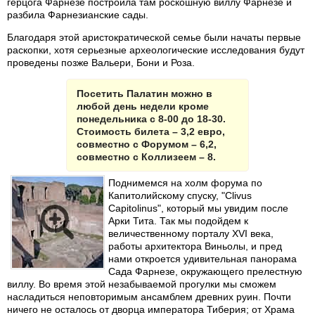
герцога Фарнезе построила там роскошную виллу Фарнезе и
разбила Фарнезианские сады.
Благодаря этой аристократической семье были начаты первые
раскопки, хотя серьезные археологические исследования будут
проведены позже Вальери, Бони и Роза.
Посетить Палатин можно в
любой день недели кроме
понедельника с 8-00 до 18-30.
Стоимость билета – 3,2 евро,
совместно с Форумом – 6,2,
совместно с Коллизеем – 8.
Поднимемся на холм форума по
Капитолийскому спуску, "Clivus
Capitolinus", который мы увидим после
Арки Тита. Так мы подойдем к
величественному порталу XVI века,
работы архитектора Виньолы, и пред
нами откроется удивительная панорама
Сада Фарнезе, окружающего прелестную
виллу. Во время этой незабываемой прогулки мы сможем
насладиться неповторимым ансамблем древних руин. Почти
ничего не осталось от дворца императора Тиберия; от Храма