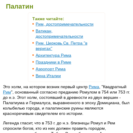
Палатин
Также читайте:
Рим, достопримечательности
Ватикан,
достопримечательности
Рим. Церковь Св. Петра "в
веригах"
Архитектура Рима
Праздники в Риме
Аэропорт Рима
Вина Италии
Это холм, на котором возник первый центр
Рима
, "Квадратный
Рим
", основанный согласно преданию Ромулом в 754 или 753 гг.
до н.э. Этот холм, состоявший в древности из двух вершин -
Палатиума и Гермалуса, выравненного в эпоху Домициана, был
колыбелью города, и палатинские руины являются
красноречивым свидетелем его истории.
Легенда гласит, что в 753 г. до н.э. близнецы Ромул и Рем
спросили богов, кто из них должен править городом,