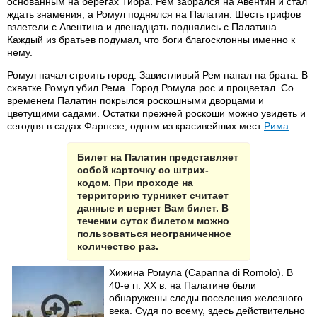
основанным на берегах Тибра. Рем забрался на Авентин и стал
ждать знамения, а Ромул поднялся на Палатин. Шесть грифов
взлетели с Авентина и двенадцать поднялись с Палатина.
Каждый из братьев подумал, что боги благосклонны именно к
нему.
Ромул начал строить город. Завистливый Рем напал на брата. В
схватке Ромул убил Рема. Город Ромула рос и процветал. Со
временем Палатин покрылся роскошными дворцами и
цветущими садами. Остатки прежней роскоши можно увидеть и
сегодня в садах Фарнезе, одном из красивейших мест
Рима
.
Билет на Палатин представляет
собой карточку со штрих-
кодом. При проходе на
территорию турникет считает
данные и вернет Вам билет. В
течении суток билетом можно
пользоваться неограниченное
количество раз.
Хижина Ромула (Capanna di Romolo). В
40-е гг. XX в. на Палатине были
обнаружены следы поселения железного
века. Судя по всему, здесь действительно