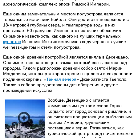
археологический комплекс эпохи Римской Империи.
Еще одним замечательным местом полуострова являются
термальные источники Бойола. Они достигают поверхности с
18-метровой глубины озера, и температура воды в них
превышает 60 градусов. Именно этот источник обеспечил
Сирмионе известность, как одного из лучших термальных
курортов
Испании. Из этих источников воду черпают лучшие
wellness-центры и отели полуострова.
Еще одной древней постройкой является вилла в Десенцано.
Она имеет вид настоящего замка, который возвышается над
городом. Рядом расположен древний собор святой Марии
Магдалены, интерьер которого хранит в целости и сохранности
подлинник картины «
Тайная вечеря
» Джанбаттиста Тьеполо.
Так же в соборе предоставлены для обозрения и другие
произведения искусства.
Вообще, Дезенцано считается
коммерческим центром озера Гарда.
Когда-то этот город основали римляне, и
он считался процветающим рыболовным
портом Империи, крупнейшим
поставщиком зерна. Развиваться, как
туристический центр город начал только в