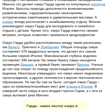
Именно это делает озеро Гарда одним из популярных
курортов
Италии. Красоты природы дополняются всевозможными
развлечениями, оздоровительными санаториями,
историческими памятниками и удивительными местами. А
климат
всегда располагает к незабываемому отдыху. Многие
рекомендуют озеро Гарда для молодежного и семейного
отдыха с детьми. Кроме того, озеро Гарда известно своими
ветрами, которые позволяют заниматься виндсерфингом.
Озеро Гарда удобно расположилось между таким регионами,
как
Венето
, Трентино и
Ломбардия
. Общая площадь озера
составляет 370 квадратных метров, что делает его самым
большим озером Италии. Максимальная глубина водоема
составляет 346 метров. На левом берегу озера находится
провинция
Брешия
, а правый берег занимает
Верона
. Ученые
до сих пор спорят по поводу происхождения предальпийского
водоема. Некоторые утверждают, что озеро имеет ледниковое
происхождение, а другие склоняются к версии тектонического
образования. Но как бы там не было, сегодня озеро Гарда –
одно из привлекательнейших мест для
отдыха в Италии
. В
северной части озера в него впадает приток Сарка, а с юга из
озера вытекает река Минчио.
Гарда - самое чистое озеро в