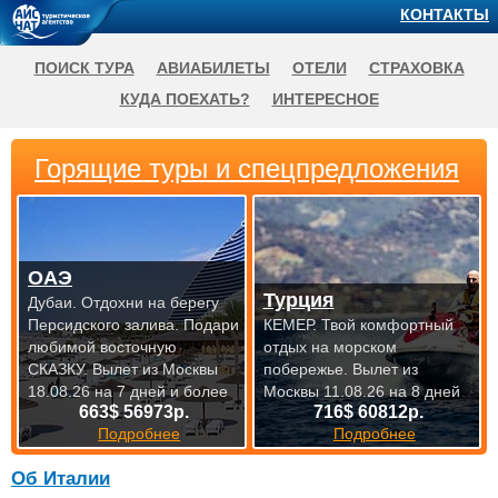
КОНТАКТЫ
ПОИСК ТУРА
АВИАБИЛЕТЫ
ОТЕЛИ
СТРАХОВКА
КУДА ПОЕХАТЬ?
ИНТЕРЕСНОЕ
Горящие туры и спецпредложения
ОАЭ
Турция
Дубаи. Отдохни на берегу
Персидского залива. Подари
КЕМЕР. Твой комфортный
любимой восточную
отдых на морском
СКАЗКУ.
Вылет из Москвы
побережье.
Вылет из
18.08.26 на 7 дней и более
Москвы 11.08.26 на 8 дней
663$ 56973р.
716$ 60812р.
Подробнее
Подробнее
Об Италии