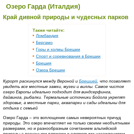
Озеро Гарда (Италдия)
Край дивной природы и чудесных парков
Также читайте:
Ломбардия
Бергамо
Горы и холмы Брешии
Спорт и соревнования в Брешии
Брешия
Озера Брешии
Курорт раскинулся между Вероной и
Брешией
, что позволяет
увидеть все местные замки, музеи и виллы. Самое чистое
озеро Европы идеально подходит для виндсерфинга,
дайвинга, рыбалки. Термальные источники Бойола укрепят
здоровье, а местные парки, аквапарки и сады идеальны для
отдыха с семьей
Озеро Гарда – это воплощение самых невероятных причуд
природы. Это озеро впечатляет не только своими необъятными
размерами, но и разнообразным сочетанием альпийской
природы с песчаными пляжами и оливковыми насаждениями.