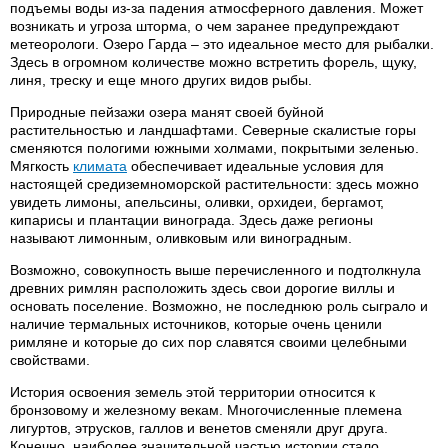
подъемы воды из-за падения атмосферного давления. Может
возникать и угроза шторма, о чем заранее предупреждают
метеорологи. Озеро Гарда – это идеальное место для рыбалки.
Здесь в огромном количестве можно встретить форель, щуку,
линя, треску и еще много других видов рыбы.
Природные пейзажи озера манят своей буйной
растительностью и ландшафтами. Северные скалистые горы
сменяются пологими южными холмами, покрытыми зеленью.
Мягкость
климата
обеспечивает идеальные условия для
настоящей средиземноморской растительности: здесь можно
увидеть лимоны, апельсины, оливки, орхидеи, бергамот,
кипарисы и плантации винограда. Здесь даже регионы
называют лимонным, оливковым или виноградным.
Возможно, совокупность выше перечисленного и подтолкнула
древних римлян расположить здесь свои дорогие виллы и
основать поселение. Возможно, не последнюю роль сыграло и
наличие термальных источников, которые очень ценили
римляне и которые до сих пор славятся своими целебными
свойствами.
История освоения земель этой территории относится к
бронзовому и железному векам. Многочисленные племена
лигуртов, этрусков, галлов и венетов сменяли друг друга.
Конечно, наиболее значительной частью истории стало