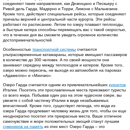
соединяют такие направления, как Дезенцано и Пескьеру с
Ривой дель Гарда, Мадерно и Торри, Лимоне с Мальчезине.
Кроме того, действуют специальные рейсы, которые соединяют
причалы верхней и центральной части курорта. Эти рейсы
работают по расписанию. Летом по озеру плавают теплоходы,
а быстрые катера способны перемещать вас с такой скоростью,
что в течении дня вы сможете увидеть огромное количество
достопримечательностей.
Особенностью
транспортной системы
считаются
ультрасовременные катамараны, которые вмещают пассажиров
в количестве до 300 человек. А по своей мощности они
занимают середину между теплоходом и катером. Кроме того,
озеро можно пересечь, не выходя из автомобиля на паромах
«Адамелло» и «Минчио».
Озеро Гарда считается одним из привлекательнейших
курортов
Италии. Посетить эти прославленные места приезжают туристы
со всего мира. Побывав один раз на этом чудесном озере, вы
увезете с собой частичку Италии в виде незабываемых
впечатлений. Кроме того, существует легенда, что вода из
озера Гарда продлевает человеку жизнь для того, чтобы он еще
неоднократно посетил эти прекрасные места. Ваше отличное
самочувствие и море положительных эмоций станут лучшим
сувениров на память
из этих мест. Озеро Гарда – это