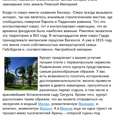
завоевание этих земель Римской Империей.
Когда-то озеро имело название Бенакус. Озеро всегда вызывало
интерес, так как являлось значимым стратегическим местом, где
сообщалась северная Европа и Паданская равнина. Тот, кто
контролировал озеро, тот и контролировал навигацию, что во
времена феодалов было наиболее важным. Римляне захватили
эту территорию в 963 году. В четырнадцатом веке озеро Гарда
принадлежало миланским герцогам Висконти. А уже в 1815 году
эти земли стали собственностью императорской семьи
Габсбургов и, соответственно, Австрийской империи.
Курорт предлагает к вашим услугам
лучшие отели с первоклассным сервисом.
Развлечения этого курорта представлены
самым разнообразным образом. У вас
есть возможность посетить исторические
достопримечательности, весело провести
время в девяти аквапарках, прогуляться в
различных парках отдыха, в том числе и
красивейшем ботаническом саду Сигурта. Кроме того, курорт
расположен таким образом, что вы можете отправиться на
экскурсию в модный
Милан
, романтическую
Венецию
, и,
конечно, знаменитую
Верону
. А в
Вероне
еще ни одни турист не
прошел мимо тысячелетней Арены – оперной сцены под