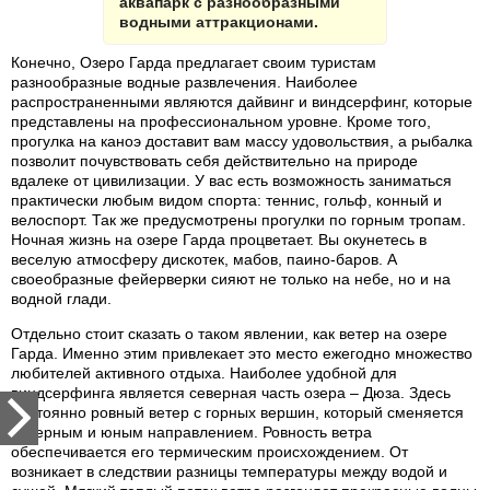
аквапарк с разнообразными
водными аттракционами.
Конечно, Озеро Гарда предлагает своим туристам
разнообразные водные развлечения. Наиболее
распространенными являются дайвинг и виндсерфинг, которые
представлены на профессиональном уровне. Кроме того,
прогулка на каноэ доставит вам массу удовольствия, а рыбалка
позволит почувствовать себя действительно на природе
вдалеке от цивилизации. У вас есть возможность заниматься
практически любым видом спорта: теннис, гольф, конный и
велоспорт. Так же предусмотрены прогулки по горным тропам.
Ночная жизнь на озере Гарда процветает. Вы окунетесь в
веселую атмосферу дискотек, мабов, паино-баров. А
своеобразные фейерверки сияют не только на небе, но и на
водной глади.
Отдельно стоит сказать о таком явлении, как ветер на озере
Гарда. Именно этим привлекает это место ежегодно множество
любителей активного отдыха. Наиболее удобной для
виндсерфинга является северная часть озера – Дюза. Здесь
постоянно ровный ветер с горных вершин, который сменяется
северным и юным направлением. Ровность ветра
обеспечивается его термическим происхождением. От
возникает в следствии разницы температуры между водой и