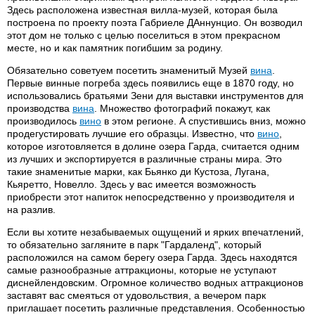
Здесь расположена известная вилла-музей, которая была
построена по проекту поэта Габриеле ДАннунцио. Он возводил
этот дом не только с целью поселиться в этом прекрасном
месте, но и как памятник погибшим за родину.
Обязательно советуем посетить знаменитый Музей
вина
.
Первые винные погреба здесь появились еще в 1870 году, но
использовались братьями Зени для выставки инструментов для
производства
вина
. Множество фотографий покажут, как
производилось
вино
в этом регионе. А спустившись вниз, можно
продегустировать лучшие его образцы. Известно, что
вино
,
которое изготовляется в долине озера Гарда, считается одним
из лучших и экспортируется в различные страны мира. Это
такие знаменитые марки, как Бьянко ди Кустоза, Лугана,
Кьяретто, Новелло. Здесь у вас имеется возможность
приобрести этот напиток непосредственно у производителя и
на разлив.
Если вы хотите незабываемых ощущений и ярких впечатлений,
то обязательно загляните в парк "Гардаленд", который
расположился на самом берегу озера Гарда. Здесь находятся
самые разнообразные аттракционы, которые не уступают
диснейлендовским. Огромное количество водных аттракционов
заставят вас смеяться от удовольствия, а вечером парк
приглашает посетить различные представления. Особенностью