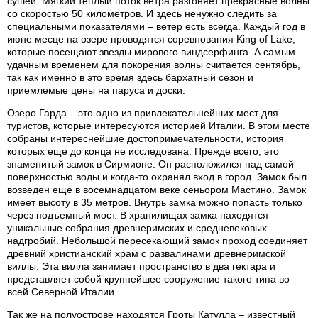
сушей. Мягкий теплый поток ветра разгоняет прекрасные волны
со скоростью 50 километров. И здесь ненужно следить за
специальными показателями – ветер есть всегда. Каждый год в
июне месце на озере проводятся соревнования King of Lake,
которые посещают звезды мирового виндсерфинга. А самым
удачным временем для покорения волны считается сентябрь,
так как именно в это время здесь бархатный сезон и
приемлемые цены на паруса и доски.
Озеро Гарда – это одно из привлекательнейших мест для
туристов, которые интересуются историей Италии. В этом месте
собраны интереснейшие достопримечательности, история
которых еще до конца не исследована. Прежде всего, это
знаменитый замок в Сирмионе. Он расположился над самой
поверхностью воды и когда-то охранял вход в город. Замок был
возведен еще в восемнадцатом веке сеньором Мастино. Замок
имеет высоту в 35 метров. Внутрь замка можно попасть только
через подъемный мост. В хранилищах замка находятся
уникальные собрания древнеримских и средневековых
надгробий. Небольшой пересекающий замок проход соединяет
древний христианский храм с развалинами древнеримской
виллы. Эта вилла занимает пространство в два гектара и
представляет собой крупнейшее сооружение такого типа во
всей Северной Италии.
Так же на полуострове находятся Гроты Катулла – известный