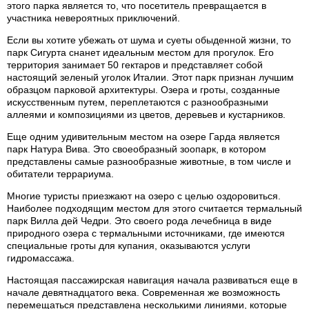
этого парка является то, что посетитель превращается в
участника невероятных приключений.
Если вы хотите убежать от шума и суеты обыденной жизни, то
парк Сигурта снанет идеальным местом для прогулок. Его
территория занимает 50 гектаров и представляет собой
настоящий зеленый уголок Италии. Этот парк признан лучшим
образцом парковой архитектуры. Озера и гроты, созданные
искусственным путем, переплетаются с разнообразными
аллеями и композициями из цветов, деревьев и кустарников.
Еще одним удивительным местом на озере Гарда является
парк Натура Вива. Это своеобразный зоопарк, в котором
представлены самые разнообразные животные, в том числе и
обитатели террариума.
Многие туристы приезжают на озеро с целью оздоровиться.
Наиболее подходящим местом для этого считается термальный
парк Вилла дей Чедри. Это своего рода лечебница в виде
природного озера с термальными источниками, где имеются
специальные гроты для купания, оказываются услуги
гидромассажа.
Настоящая пассажирская навигация начала развиваться еще в
начале девятнадцатого века. Современная же возможность
перемещаться представлена несколькими линиями, которые