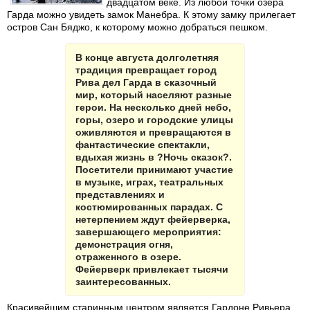
двадцатом веке. Из любой точки озера
Гарда можно увидеть замок Манебра. К этому замку прилегает
остров Сан Бяджо, к которому можно добраться пешком.
В конце августа долголетняя
традиция превращает город
Рива дел Гарда в сказочный
мир, который населяют разные
герои. На несколько дней небо,
горы, озеро и городские улицы
оживляются и превращаются в
фантастические спектакли,
вдыхая жизнь в ?Ночь сказок?.
Посетители принимают участие
в музыке, играх, театральных
представлениях и
костюмированных парадах. С
нетерпением ждут фейерверка,
завершающего мероприятия:
демонстрация огня,
отраженного в озере.
Фейерверк привлекает тысячи
заинтересованных.
Красивейшим старинным центром является Гардоне Ривьера.