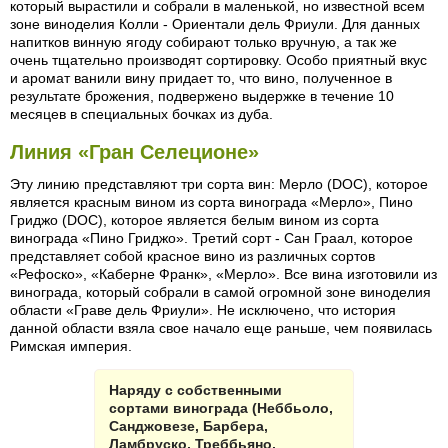
который вырастили и собрали в маленькой, но известной всем
зоне виноделия Колли - Ориентали дель Фриули. Для данных
напитков винную ягоду собирают только вручную, а так же
очень тщательно производят сортировку. Особо приятный вкус
и аромат ванили вину придает то, что вино, полученное в
результате брожения, подвержено выдержке в течение 10
месяцев в специальных бочках из дуба.
Линия «Гран Селеционе»
Эту линию представляют три сорта вин: Мерло (DOC), которое
является красным вином из сорта винограда «Мерло», Пино
Гриджо (DOC), которое является белым вином из сорта
винограда «Пино Гриджо». Третий сорт - Сан Граал, которое
представляет собой красное вино из различных сортов
«Рефоско», «Каберне Франк», «Мерло». Все вина изготовили из
винограда, который собрали в самой огромной зоне виноделия
области «Граве дель Фриули». Не исключено, что история
данной области взяла свое начало еще раньше, чем появилась
Римская империя.
Наряду с собственными
сортами винограда (Неббьоло,
Санджовезе, Барбера,
Ламбруско, Треббьяно,