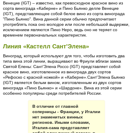
Венецие (IGT) – известно, как превосходное красное вино из
сорта винограда «Каберне» и Пино Бьянко делле Венецие
(IGT), представляющее собой белое вино из сорта винограда
"Пино Бьянко". Вина данной серии обычно предпочитают
употреблять пока оно молодое или после небольшой выдержки,
исключением являются Пино Неро, ведь оно не теряет со
временем первоначальных характеристик.
Линия «Кастелл Сант'Элена»
Виноград, который используют для того, чтобы изготовить два
типа вина этой линии, выращивают во Фриули вблизи замка
Святой Елены: Сант'Элена Россо (IGT) представляет собой
красное вино, изготовленное из винограда двух сортов
«Рефоско с красной ножкой» и «Каберне».Сант'Элена Бьянко
(IGT) является белым вином, изготовленным из двух сортов
винограда «Пино Бьянко» и «Шардоне». Вина из этой серии
особенно популярны среди потребителей России.
В отличие от главной
соперницы - Франции, у Италии
нет знаменитых винных
регионов. Иными словами,
Италия-сама представляет