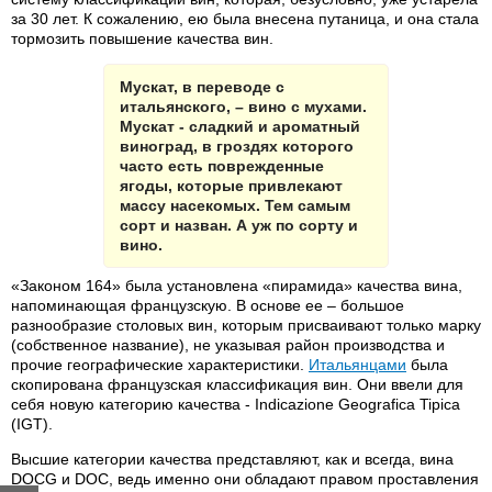
за 30 лет. К сожалению, ею была внесена путаница, и она стала
тормозить повышение качества вин.
Мускат, в переводе с
итальянского, – вино с мухами.
Мускат - сладкий и ароматный
виноград, в гроздях которого
часто есть поврежденные
ягоды, которые привлекают
массу насекомых. Тем самым
сорт и назван. А уж по сорту и
вино.
«Законом 164» была установлена «пирамида» качества вина,
напоминающая французскую. В основе ее – большое
разнообразие столовых вин, которым присваивают только марку
(собственное название), не указывая район производства и
прочие географические характеристики.
Итальянцами
была
скопирована французская классификация вин. Они ввели для
себя новую категорию качества - Indicazione Geografica Tipica
(IGT).
Высшие категории качества представляют, как и всегда, вина
DOCG и DOC, ведь именно они обладают правом проставления