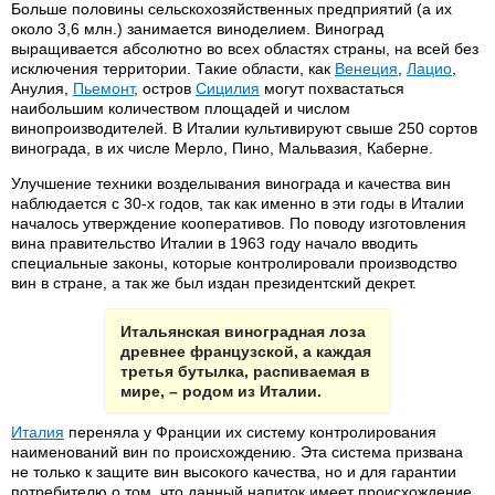
Больше половины сельскохозяйственных предприятий (а их
около 3,6 млн.) занимается виноделием. Виноград
выращивается абсолютно во всех областях страны, на всей без
исключения территории. Такие области, как
Венеция
,
Лацио
,
Анулия,
Пьемонт
, остров
Сицилия
могут похвастаться
наибольшим количеством площадей и числом
винопроизводителей. В Италии культивируют свыше 250 сортов
винограда, в их числе Мерло, Пино, Мальвазия, Каберне.
Улучшение техники возделывания винограда и качества вин
наблюдается с 30-х годов, так как именно в эти годы в Италии
началось утверждение кооперативов. По поводу изготовления
вина правительство Италии в 1963 году начало вводить
специальные законы, которые контролировали производство
вин в стране, а так же был издан президентский декрет.
Итальянская виноградная лоза
древнее французской, а каждая
третья бутылка, распиваемая в
мире, – родом из Италии.
Италия
переняла у Франции их систему контролирования
наименований вин по происхождению. Эта система призвана
не только к защите вин высокого качества, но и для гарантии
потребителю о том, что данный напиток имеет происхождение