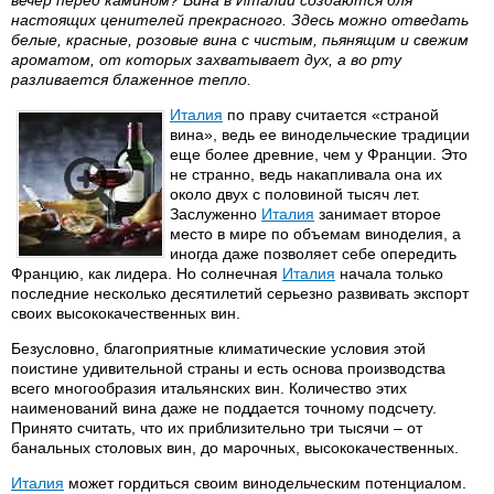
вечер перед камином? Вина в Италии создаются для
настоящих ценителей прекрасного. Здесь можно отведать
белые, красные, розовые вина с чистым, пьянящим и свежим
ароматом, от которых захватывает дух, а во рту
разливается блаженное тепло.
Италия
по праву считается «страной
вина», ведь ее винодельческие традиции
еще более древние, чем у Франции. Это
не странно, ведь накапливала она их
около двух с половиной тысяч лет.
Заслуженно
Италия
занимает второе
место в мире по объемам виноделия, а
иногда даже позволяет себе опередить
Францию, как лидера. Но солнечная
Италия
начала только
последние несколько десятилетий серьезно развивать экспорт
своих высококачественных вин.
Безусловно, благоприятные климатические условия этой
поистине удивительной страны и есть основа производства
всего многообразия итальянских вин. Количество этих
наименований вина даже не поддается точному подсчету.
Принято считать, что их приблизительно три тысячи – от
банальных столовых вин, до марочных, высококачественных.
Италия
может гордиться своим винодельческим потенциалом.