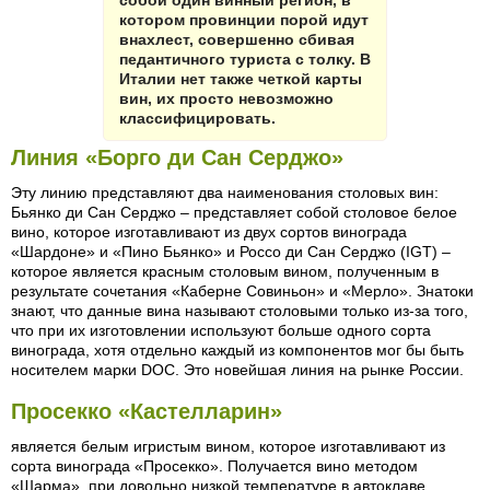
собой один винный регион, в
котором провинции порой идут
внахлест, совершенно сбивая
педантичного туриста с толку. В
Италии нет также четкой карты
вин, их просто невозможно
классифицировать.
Линия «Борго ди Сан Серджо»
Эту линию представляют два наименования столовых вин:
Бьянко ди Сан Серджо – представляет собой столовое белое
вино, которое изготавливают из двух сортов винограда
«Шардоне» и «Пино Бьянко» и Россо ди Сан Серджо (IGT) –
которое является красным столовым вином, полученным в
результате сочетания «Каберне Совиньон» и «Мерло». Знатоки
знают, что данные вина называют столовыми только из-за того,
что при их изготовлении используют больше одного сорта
винограда, хотя отдельно каждый из компонентов мог бы быть
носителем марки DOC. Это новейшая линия на рынке России.
Просекко «Кастелларин»
является белым игристым вином, которое изготавливают из
сорта винограда «Просекко». Получается вино методом
«Шарма», при довольно низкой температуре в автоклаве.