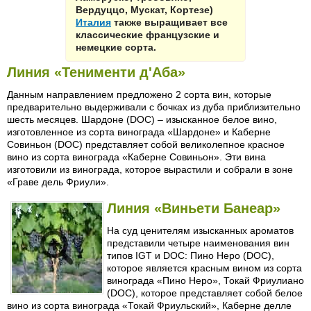
Вердуццо, Мускат, Кортезе)
Италия
также выращивает все
классические французские и
немецкие сорта.
Линия «Тенименти д'Аба»
Данным направлением предложено 2 сорта вин, которые
предварительно выдерживали с бочках из дуба приблизительно
шесть месяцев. Шардоне (DOC) – изысканное белое вино,
изготовленное из сорта винограда «Шардоне» и Каберне
Совиньон (DOC) представляет собой великолепное красное
вино из сорта винограда «Каберне Совиньон». Эти вина
изготовили из винограда, которое вырастили и собрали в зоне
«Граве дель Фриули».
Линия «Виньети Банеар»
На суд ценителям изысканных ароматов
представили четыре наименования вин
типов IGT и DOC: Пино Неро (DOC),
которое является красным вином из сорта
винограда «Пино Неро», Токай Фриулиано
(DOC), которое представляет собой белое
вино из сорта винограда «Токай Фриульский», Каберне делле