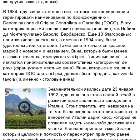
же других важных данных).
В 1984 году ввели категорию вин, которые контролировали и
гарантировали наименование по происхождению -
Denominazione di Origine Controllata e Garantita (DOCG). В эту
категорию первыми вошли такие наименования вин, как Нобиле
ди Монтепулчиано Бароло, Барбареско. Еще 13 благородных
напитков через десять лет, а именно в 1994 году, были
удостоены этой категории. Такие вина отличаются красной
маркой с номером и названием. Вина, которые были менее
высокого качества, именуются vini tipici - 'типичные вина' - и
являются приблизительным соответствием категории vin de
pays (французские местные вина). Вина, которые не вошли в
категорию DOC или vini tipici, должны быть проданы, как vini da
tavola ( а именно - столовые вина).
Знаменательной явилась дата 23 января
1992 года, ведь она стала важной вехой в
развитии промышленности виноделия в
Италии. Стоит ответить, что, невзирая на
то, что была введена категория качества, в
виноделии Италии царил хаос, который не
позволял видеть какие-либо достижения и
успехи. В январе приняли важный закон,
который целиком и полностью пересмотрел принятую ранее
систему классификации вин, которая, безусловно, уже устарела