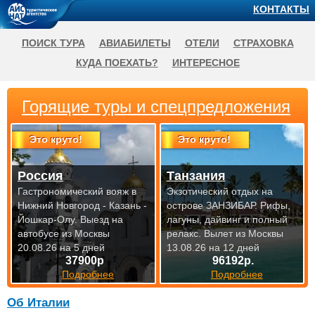
КОНТАКТЫ
ПОИСК ТУРА
АВИАБИЛЕТЫ
ОТЕЛИ
СТРАХОВКА
КУДА ПОЕХАТЬ?
ИНТЕРЕСНОЕ
Горящие туры и спецпредложения
Это круто!
Это круто!
Россия
Танзания
Гастрономический вояж в
Экзотический отдых на
Нижний Новгород - Казань -
острове ЗАНЗИБАР. Рифы,
Йошкар-Олу.
Выезд на
лагуны, дайвинг и полный
автобусе из Москвы
релакс.
Вылет из Москвы
20.08.26 на 5 дней
13.08.26 на 12 дней
37900р
96192р.
Подробнее
Подробнее
Об Италии