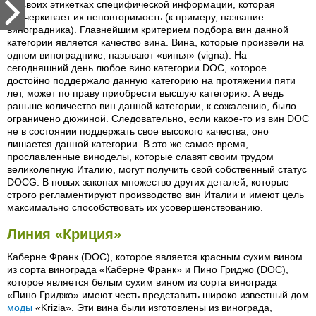
на своих этикетках специфической информации, которая
подчеркивает их неповторимость (к примеру, название
виноградника). Главнейшим критерием подбора вин данной
категории является качество вина. Вина, которые произвели на
одном винограднике, называют «винья» (vigna). На
сегодняшний день любое вино категории DOC, которое
достойно поддержало данную категорию на протяжении пяти
лет, может по праву приобрести высшую категорию. А ведь
раньше количество вин данной категории, к сожалению, было
ограничено дюжиной. Следовательно, если какое-то из вин DOC
не в состоянии поддержать свое высокого качества, оно
лишается данной категории. В это же самое время,
прославленные виноделы, которые славят своим трудом
великолепную Италию, могут получить свой собственный статус
DOCG. В новых законах множество других деталей, которые
строго регламентируют производство вин Италии и имеют цель
максимально способствовать их усовершенствованию.
Линия «Криция»
Каберне Франк (DOC), которое является красным сухим вином
из сорта винограда «Каберне Франк» и Пино Гриджо (DOC),
которое является белым сухим вином из сорта винограда
«Пино Гриджо» имеют честь представить широко известный дом
моды
«Krizia». Эти вина были изготовлены из винограда,