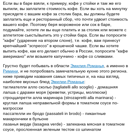
Если вы в баре взяли, к примеру, кофе у стойки и там же его
выпили, вы заплатите стоимость кофе. Если вы хоть на минутку
присядете с вашим кофе за столик бара, вы должны будете
заплатить еще и ресторанный сбор, что почти удвоит стоимость
вашего кофе. Поэтому беря мороженое или сок в баре,
подумайте, хотите ли вы еще платить и за столик или можете с
аппетитом сьесть/выпить это у стойки бара. Если вы попросите
"кафе" (ударение на втором слоне), т.е. кофе, вам принесут
крепчайший "эспрессо" в крошечной чашке. Если вы хотите
выпить кофе, как его делают обычно в России, попросите "кафе
американо" или возьмите капуччино - кофе со сливками.
Грустно будет побывать в области
Эмилия-Романья
, а именно в
Римини
, и не попробовать замечательную кухню этого региона.
ниже приводим названия самых типичных и, на наш взгляд,
наиболее вкусных блюд
Эмилии-Романьи
:
таглиателли алло скольо (tagliatelli allo scoglio) - домашняя
лапша с дарами моря (креветки, устрицы, моллюски)
строццапретти алла маринара (strozapretti alla marinara) -
круглая лапша неправильной формы в томатном соусе по-
матросски
пассателли ин бродо (passateli in brodo) - пикантные
макарончики в бульоне
лазанья верде (lasagwa verde) - запеканка мясная в томатном
соусе, прослоенная зеленым тестом со шпинатом