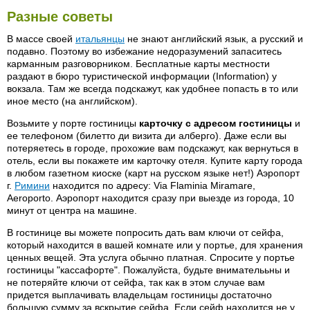
Разные советы
В массе своей
итальянцы
не знают английский язык, а русский и
подавно. Поэтому во избежание недоразумений запаситесь
карманным разговорником. Бесплатные карты местности
раздают в бюро туристической информации (Information) у
вокзала. Там же всегда подскажут, как удобнее попасть в то или
иное место (на английском).
Возьмите у порте гостиницы
карточку с адресом гостиницы
и
ее телефоном (билетто ди визита ди алберго). Даже если вы
потеряетесь в городе, прохожие вам подскажут, как вернуться в
отель, если вы покажете им карточку отеля. Купите карту города
в любом газетном киоске (карт на русском языке нет!) Аэропорт
г.
Римини
находится по адресу: Via Flaminia Miramare,
Aeroporto. Аэропорт находится сразу при выезде из города, 10
минут от центра на машине.
В гостинице вы можете попросить дать вам ключи от сейфа,
который находится в вашей комнате или у портье, для хранения
ценных вещей. Эта услуга обычно платная. Спросите у портье
гостиницы "кассафорте". Пожалуйста, будьте внимателььны и
не потеряйте ключи от сейфа, так как в этом случае вам
придется выплачивать владельцам гостиницы достаточно
большую сумму за вскрытие сейфа. Если сейф находится не у