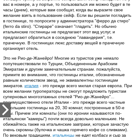
вас в номере, а у портье, то пользоваться им можно будет в те
часы (днем), которые вам сообщат, когда вы выразите свое
желание взять в пользование сейф. Если вы решили погладить
в гостинице, то попросите у администратора "ферро да стиро"
(ferro da stiro). "Стираре" означает "гладить". Но обычно
итальянские гостиницы не предлагают этот вид услуг, и
предлагают обратиться в соседнюю "лавандерия", т.е.
прачечную. В гостиницах люкс доставку вещей в прачечную
организует отель.
Это не Рио-де-Жанейро! Многие из туристов уже немало
попутешествовали по Турции, Объединенным Арабским
Эмиратам и другим замечательным странам. пожалуйста,
примите во внимание, что гостиницы италии, обозначенные
равным количеством звезд, не эквивалентны гостиницам
эмиратов.
италия
- это прежде всего милая старая европа. При
всем желании туроператоры не смогут предложить туристам
суперновых многоэтажных отелей "Рио-де-Жанейро"...
преимущественно отели Италии - это прежде всего частные
небольшие гостиницы на 20, 30 комнат, построенные в 50-е
годы. Причем эти комнаты (они по иронии называются по-
итальянски "камеры") почти всегда довольно маленькие. Не
обижайтесь также на итальянские завтраки, которые зачастую
очень скромны (булочка и чашка горячего кофе со сливками).
По вековым традициям,
итальянцы
не едят колбасу и сыр за