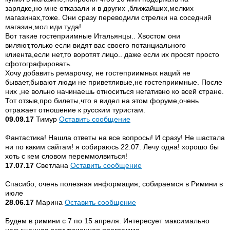
зарядке,но мне отказали и в других ,ближайших,мелких
магазинах,тоже. Они сразу переводили стрелки на соседний
магазин,мол иди туда!
Вот такие гостеприимные Итальянцы.. Хвостом они
виляют,только если видят вас своего потанциального
клиента,если нет,то воротят лицо.. даже если их просят просто
сфотографировать.
Хочу добавить ремарочку, не гостеприимных наций не
бывает,бывают люди не приветливые,не гостеприимные. После
них ,не вольно начинаешь относиться негативно ко всей стране.
Тот отзыв,про билеты,что я видел на этом форуме,очень
отражает отношение к русским туристам.
09.09.17
Тимур
Оставить сообщение
Фантастика! Нашла ответы на все вопросы! И сразу! Не шастала
ни по каким сайтам! я собираюсь 22.07. Лечу одна! хорошо бы
хоть с кем словом переммолвиться!
17.07.17
Светлана
Оставить сообщение
Спасибо, очень полезная информация; собираемся в Римини в
июле
28.06.17
Марина
Оставить сообщение
Будем в римини с 7 по 15 апреля. Интересует максимально