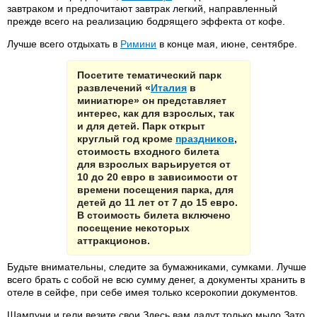
завтраком и предпочитают завтрак легкий, направленный
прежде всего на реализацию бодрящего эффекта от кофе.
Лучше всего отдыхать в
Римини
в конце мая, июне, сентябре.
Посетите тематический парк
развлечений «
Италия
в
миниатюре» он представляет
интерес, как для взрослых, так
и для детей. Парк открыт
круглый год кроме
праздников
,
стоимость входного билета
для взрослых варьируется от
10 до 20 евро в зависимости от
времени посещения парка, для
детей до 11 лет от 7 до 15 евро.
В стоимость билета включено
посещение некоторых
аттракционов.
Будьте внимательны, следите за бумажниками, сумками. Лучше
всего брать с собой не всю сумму денег, а документы хранить в
отеле в сейфе, при себе имея только ксерокопии документов.
Шампуни и гели везите свои.Здесь вам дадут только мыло.Зато