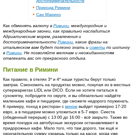
достопримечательности
Природа Римини
Сан Марино
Как обменять валюту в
Римини
, междугородние и
международные звонки, как правильно насладиться
Адриатическим морем, развлечения и
достопримечательности
Римини
, какие фразы на
итальянском вам будет полезно знать и
советы
по шопингу
в
Римини
. Не позволяйте мелочам и неожиданностям
отвлекать вас от прекрасного отдыха.
Питание в Римини
Как правило, в отелях 3* и 4* наши туристы берут только
завтрак. Сэкономить на продуктах можно, покупая их в местных
супермаркетах LIDL или DICO. Если не хотите питаться в
сухомятку, побродите по округе, и вы обязательно найдёте
маленькие кафе и пиццерии, где сможете недорого поужинать.
К примеру, поход в ресторан с
вином
выйдет примерно 17-20
евро, а в пиццерии можно уложиться в 5-7 евро. Сиеста
(обеденный перерыв) с 13:00 до 16:00 - всё закрыто. Также во
время поездок на автобусные экскурсии останавливают в
придорожных кафе. Мало того, что там дорого, так ещё и
окончательную сумму узнаешь только на кассе, когда уже