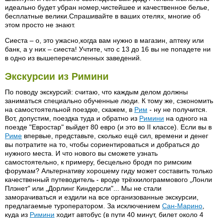
идеально будет убран номер,чистейшее и качественное белье,
бесплатные велики.Спрашивайте в ваших отелях, многие об
этом просто не знают.
Сиеста – о, это ужасно,когда вам нужно в магазин, аптеку или
банк, а у них – сиеста! Учтите, что с 13 до 16 вы не попадете ни
в одно из вышеперечисленных заведений.
Экскурсии из Римини
По поводу экскурсий: считаю, что каждым делом должны
заниматься специально обученные люди. К тому же, сэкономить
на самостоятельной поездке, скажем, в
Рим
- ну не получится.
Вот, допустим, поездка туда и обратно из
Римини
на одного на
поезде "Евростар" выйдет 80 евро (и это во II классе). Если вы в
Риме
впервые, представьте, сколько ещё сил, времени и денег
вы потратите на то, чтобы сориентироваться и добраться до
нужного места. И что нового вы сможете узнать
самостоятельно, к примеру, бесцельно бродя по римским
форумам? Альтернативу хорошему гиду может составить только
качественный путеводитель - вроде трёхкилограммового „Лонли
Плэнет" или „Дорлинг Киндерсли"... Мы не стали
заморачиваться и ездили на все организованные экскурсии,
предлагаемые туроператором. За исключением
Сан-Марино
,
куда из
Римини
ходит автобус (в пути 40 минут, билет около 4