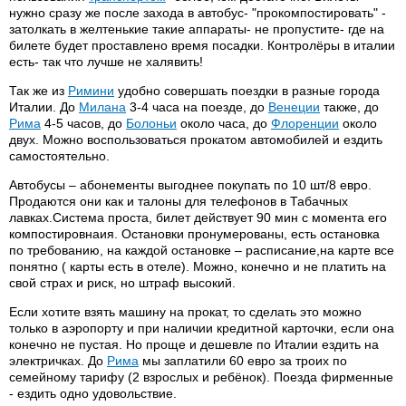
нужно сразу же после захода в автобус- "прокомпостировать" -
затолкать в желтенькие такие аппараты- не пропустите- где на
билете будет проставлено время посадки. Контролёры в италии
есть- так что лучше не халявить!
Так же из
Римини
удобно совершать поездки в разные города
Италии. До
Милана
3-4 часа на поезде, до
Венеции
также, до
Рима
4-5 часов, до
Болоньи
около часа, до
Флоренции
около
двух. Можно воспользоваться прокатом автомобилей и ездить
самостоятельно.
Автобусы – абонементы выгоднее покупать по 10 шт/8 евро.
Продаются они как и талоны для телефонов в Табачных
лавках.Система проста, билет действует 90 мин с момента его
компостировнаия. Остановки пронумерованы, есть остановка
по требованию, на каждой остановке – расписание,на карте все
понятно ( карты есть в отеле). Можно, конечно и не платить на
свой страх и риск, но штраф высокий.
Если хотите взять машину на прокат, то сделать это можно
только в аэропорту и при наличии кредитной карточки, если она
конечно не пустая. Но проще и дешевле по Италии ездить на
электричках. До
Рима
мы заплатили 60 евро за троих по
семейному тарифу (2 взрослых и ребёнок). Поезда фирменные
- ездить одно удовольствие.