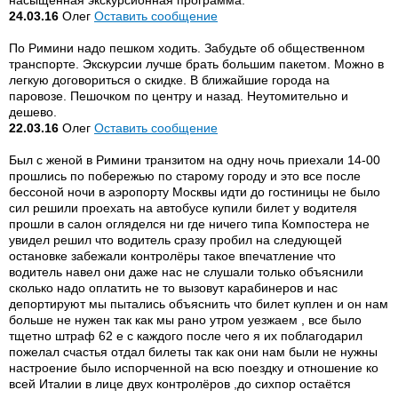
насыщенная экскурсионная программа.
24.03.16
Олег
Оставить сообщение
По Римини надо пешком ходить. Забудьте об общественном
транспорте. Экскурсии лучше брать большим пакетом. Можно в
легкую договориться о скидке. В ближайшие города на
паровозе. Пешочком по центру и назад. Неутомительно и
дешево.
22.03.16
Олег
Оставить сообщение
Был с женой в Римини транзитом на одну ночь приехали 14-00
прошлись по побережью по старому городу и это все после
бессоной ночи в аэропорту Москвы идти до гостиницы не было
сил решили проехать на автобусе купили билет у водителя
прошли в салон огляделся ни где ничего типа Компостера не
увидел решил что водитель сразу пробил на следующей
остановке забежали контролёры такое впечатление что
водитель навел они даже нас не слушали только объяснили
сколько надо оплатить не то вызовут карабинеров и нас
депортируют мы пытались объяснить что билет куплен и он нам
больше не нужен так как мы рано утром уезжаем , все было
тщетно штраф 62 е с каждого после чего я их поблагодарил
пожелал счастья отдал билеты так как они нам были не нужны
настроение было испорченной на всю поездку и отношение ко
всей Италии в лице двух контролёров ,до сихпор остаётся