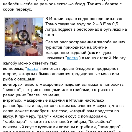
наберёшь себе на разнос несколько блюд. Так что - берите с
собой перекус.
В Италии вода в водопроводе питьевая.
Точно такую же воду по 2 – 3 Е за 0,5
литра подают в ресторанах в бутылках на
стол.
Самая распространенная жалоба наших
туристов приходится на обилие
макаронных изделий (как их здесь
называют "
паста
") в меню отелей. На эту
жалобу можно ответить так:
во-первых, "
паста
" является первым блюдом и предваряет
второе, которым обычно являются традиционные мясо или
рыба с овощами,
во-вторых, вместо макаронных изделий вы можете попросить
"ризотто", т. е. рис с овощами или с грибами, т.к. ризотто
равноценно "пасте" по меню,
в-третьих, макаронные изделия в Италии настолько
разнообразны и подаются с таким количеством соусов, что вы
легко можете подобрать тот соус, который вам придется по
вкусу. К примеру, "рагу" - мясной соус с помидорами,
"карбонара" - спагетти с ветчиной и яйцом, "боскайола" -
сливочный соус с кусочками ветчины и грибами, "помодоро" -