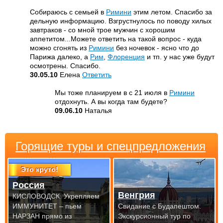
Собираюсь с семьей в
Римини
этим летом. Спасибо за
дельную информацию. Взгрустнулось по поводу хилых
завтраков - со мной трое мужчин с хорошим
аппетитом...Можете ответить на такой вопрос - куда
можно сгонять из
Римини
без ночевок - ясно что до
Парижа далеко, а
Рим
,
Флоренция
и тп. у нас уже будут
осмотрены. Спасибо.
30.05.10
Елена
Ответить
Мы тоже планируем в с 21 июля в
Римини
отдохнуть. А вы когда там будете?
09.06.10
Наталья
Горящие туры и спецпредложения
Это круто!
Россия
Венгрия
КИСЛОВОДСК. Укрепляем
ИММУНИТЕТ – пьем
Свидание с Будапештом.
НАРЗАН прямо из
Экскурсионный тур по