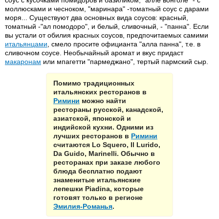
соус с кусочками помидоров и базиликом, "алле вонголе" - с
моллюсками и чесноком, "маринара" -томатный соус с дарами
моря... Существуют два основных вида соусов: красный,
томатный -"ал помодоро", и белый, сливочный, - "панна". Если
вы устали от обилия красных соусов, предпочитаемых самими
итальянцами
, смело просите официанта "алла панна", т.е. в
сливочном соусе. Необычайный аромат и вкус придаст
макаронам
или мпагетти "пармеджано", тертый пармский сыр.
Помимо традиционных
итальянских ресторанов в
Римини
можно найти
рестораны русской, канадской,
азиатской, японской и
индийской кухни. Одними из
лучших ресторанов в
Римини
считаются Lo Squero, Il Lurido,
Da Guido, Marinelli. Обычно в
ресторанах при заказе любого
блюда бесплатно подают
знаменитые итальянские
лепешки Piadina, которые
готовят только в регионе
Эмилия-Романья
.