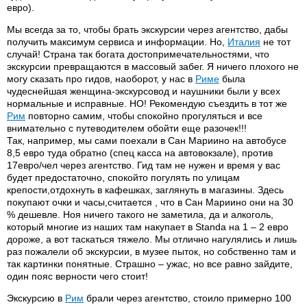
евро).
Мы всегда за то, чтобы брать экскурсии через агентство, дабы
получить максимум сервиса и информации. Но,
Италия
не тот
случай! Страна так богата достопримечательностями, что
экскурсии превращаются в массовый забег. Я ничего плохого не
могу сказать про гидов, наоборот, у нас в
Риме
была
чудеснейшая женщина-экскурсовод и наушники были у всех
нормальные и исправные. НО! Рекомендую съездить в тот же
Рим
повторно самим, чтобы спокойно прогуляться и все
внимательно с путеводителем обойти еще разочек!!!
Так, например, мы сами поехали в Сан Мариино на автобусе
8,5 евро туда обратно (спец касса на автовокзале), против
17евро/чел через агентство. Гид там не нужен и время у вас
будет предостаточно, спокойто погулять по улицам
крепости,отдохнуть в кафешках, заглянуть в магазины. Здесь
покупают очки и часы,считается , что в Сан Мариино они на 30
% дешевле. Ноя ничего такого не заметила, да и алкоголь,
который многие из наших там накупает в Standa на 1 – 2 евро
дороже, а вот таскаться тяжело. Мы отлично нагулялись и лишь
раз пожалели об экскурсии, в музее пыток, но собственно там и
так картинки понятные. Страшно – ужас, но все равно зайдите,
один пояс верности чего стоит!
Экскурсию в
Рим
брали через агентство, стоило примерно 100