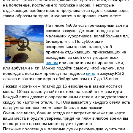
на полотенце, постелив его поближе к морю. Некоторые
отдыхающие вообще просто прогуливаются вдоль кромки воды,
таким образом загорая, и купаются в понравившемся месте.
На пляже №63а есть тренажерный зал на
свежем воздухе. Детские городки для
маленьких курортников, волейбольная пл,
бильярд, и т.п. По субботам и
воскресеньям хозяин пляжа, чтоб
привлечь отдыхающих, приезжающих на
выходные, за свой счет угощает всех
вином
или аперитивом с пироженными,
или арбузами и т.п. Можно подойти самому, чтоб налили, или
подождать пока вам принесут на подносе
вино
и закуску.P.S 2
лежака и зонтик примерно обойдуться вам от 7 до 13 евро.
Лежаки и зонтики – платно до 15 евро/день в зависимости от
места. Обязательно узнайте в отеле на какой пляж вам идти.
Каждый пляж дружит с определенным отелем и предоставляет
скидку по карточке отеля. НО! Оказывается у каждого отеля есть
на дружественном пляже свои бесплатные лежаки.
Очень все чисто, банино всегда вас встретит покажет на карте
ваши места и будьте уверены,придя на пляж в любое время вы
не встретите на своем месте других туристов.
Пляжные полотенца и пляжные сумки рекомендую купить там.