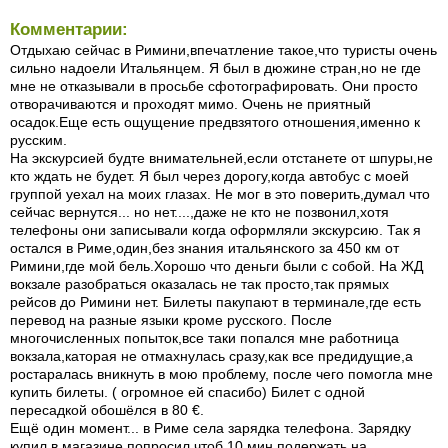
Комментарии:
Отдыхаю сейчас в Римини,впечатление такое,что туристы очень
сильно надоели Итальянцем. Я был в дюжине стран,но не где
мне не отказывали в просьбе сфотографировать. Они просто
отворачиваются и проходят мимо. Очень не приятный
осадок.Еще есть ощущение предвзятого отношения,именно к
русским.
На экскурсией будте внимательней,если отстанете от шпуры,не
кто ждать не будет. Я был через дорогу,когда автобус с моей
группой уехал на моих глазах. Не мог в это поверить,думал что
сейчас вернутся... но нет....,даже не кто не позвонил,хотя
телефоны они записывали когда оформляли экскурсию. Так я
остался в Риме,один,без знания итальянского за 450 км от
Римини,где мой бель.Хорошо что деньги были с собой. На ЖД
вокзале разобраться оказалась не так просто,так прямых
рейсов до Римини нет. Билеты пакупают в терминале,где есть
перевод на разные языки кроме русского. После
многочисленных попыток,все таки попался мне работница
вокзала,каторая не отмахнулась сразу,как все предидущие,а
ростаралась вникнуть в мою проблему, после чего помогла мне
купить билеты. ( огромное ей спасибо) Билет с одной
пересадкой обошёлся в 80 €.
Ещё один момент... в Риме села зарядка телефона. Зарядку
купил в магазине,попросил чтоб 10 мин подержать на