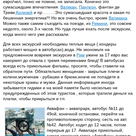
евро/чел, точно не помню, не записала. Конечно это
сумасшедшие впечатления:
Ватикан
,
Пантеон
, фантан де
Треви,
Колизей
и пр………Это сумасшедшая красота и какая-то
бешенная энергетика!!! Но все очень быстро, кроме
Ватикана
.
Можно также самим съездить на поезде, из
Римини
, это совсем
недолго, около 3-х часов. Но туда лучше ехать после экскурсии,
когда много чего уже рассказали.
Для всех экскурсий необходимы теплые вещи ( кондеры
работают мощно в автобусах),вода. Не экономьте на
предложенном вовремя экскурсии в
Рим
ужине за 17 евро вас
накормят до отвала с тремя переменами блюд! В автобусах
всегда есть прикольные фильмы, просите, чтобы ставили на
обратном пути. Обязательно женщинам - закрытые плечи и
колени,мужчинам - рубашки и брюки,иначе не попадете в
некоторые храмы и музеи. Данная информация иногда
забывается гидами и на моей памяти было несколько не
предупрежденных об этом туристов , которые тратили деньги на
платки, чтобы прикрыться и т.п.
Аквафан – аквапрарк, автобус №11 до
49ой, конечной остановки, перейти на
противоположную сторону, сесть на авт.
№42. Автобус ходит до 12 часов, потом
перерыв до 17. Аквапарк прикольный,
самая классная горка «Аквафан»,очередь,