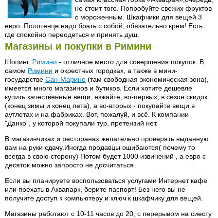
но стоит того. Попробуйте свежих фруктов
с мороженным. Шкафчики для вещей 3
евро. Полотенце надо брать с собой, обязательно крем! Есть
где спокойно переодеться и принять душ.
Магазины и покупки в Римини
Шопинг.
Римини
- отличное место для совершения покупок. В
самом
Римини
и окрестных городках, а также в мини-
государстве
Сан-Марино
(там свободная экономическая зона),
имеется много магазинов и бутиков. Если хотите дешевле
купить качественные вещи, езжайте, во-первых, в сезон скидок
(конец зимы и конец лета), а во-вторых - покупайте вещи в
аутлетах и на фабриках. Вот, пожалуй, и всё. К компании
"Данко", у которой покупали тур, претензий нет.
В магазинчиках и ресторанах желательно проверять выданную
вам на руки сдачу.Иногда продавцы ошибаются( почему то
всегда в свою сторону) Потом будет 1000 извинений , а евро с
десяток можно запросто не досчитаться.
Если вы планируете воспользоваться услугами Интернет кафе
или поехать в Аквапарк, берите паспорт! Без него вы не
получите доступ к компьютеру и ключ к шкафчику для вещей.
Магазины работают с 10-11 часов до 20, с перерывом на сиесту