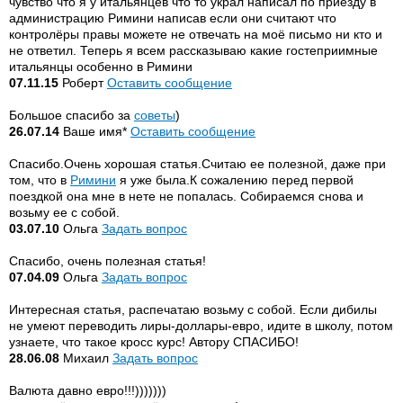
чувство что я у итальянцев что то украл написал по приезду в
администрацию Римини написав если они считают что
контролёры правы можете не отвечать на моё письмо ни кто и
не ответил. Теперь я всем рассказываю какие гостеприимные
итальянцы особенно в Римини
07.11.15
Роберт
Оставить сообщение
Большое спасибо за
советы
)
26.07.14
Ваше имя*
Оставить сообщение
Спасибо.Очень хорошая статья.Считаю ее полезной, даже при
том, что в
Римини
я уже была.К сожалению перед первой
поездкой она мне в нете не попалась. Собираемся снова и
возьму ее с собой.
03.07.10
Ольга
Задать вопрос
Спасибо, очень полезная статья!
07.04.09
Ольга
Задать вопрос
Интересная статья, распечатаю возьму с собой. Если дибилы
не умеют переводить лиры-доллары-евро, идите в школу, потом
узнаете, что такое кросс курс! Автору СПАСИБО!
28.06.08
Михаил
Задать вопрос
Валюта давно евро!!!)))))))