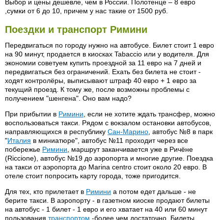
Выбор и цены дешевле, чем в России. Полотенце – 8 евро
,сумки от 6 до 10, причем у нас такие от 1500 руб.
Поездки и транспорт Римини
Передвигаться по городу нужно на автобусе. Билет стоит 1 евро
на 90 минут, продается в киосках Tabaccio или у водителя. Для
экономии советуем купить проездной за 11 евро на 7 дней и
передвигаться без ограничений. Ехать без билета не стоит -
ходят контролёры, выписывают штраф 40 евро + 1 евро за
текущий проезд. К тому же, после возможны проблемы с
получением "шенгена". Оно вам надо?
При прибытии в
Римини
, если не хотите ждать трансфер, можно
воспользоваться такси. Рядом с вокзалом остановки автобусов,
направляющихся в республику
Сан-Марино
, автобус №8 в парк
"
Италия
в миниатюре", автобус №11 проходит через все
побережье
Римини
, маршрут заканчивается уже в Ричёне
(Riccione), автобус №19 до аэропорта и многие другие. Поездка
на такси от аэропорта до Marina centro стоит около 20 евро. В
отеле стоит попросить карту города, тоже пригодится.
Для тех, кто прилетает в
Римини
а потом едет дальше - не
берите такси. В аэропорту - в газетном киоске продают билеты
на автобус - 1 билет - 1 евро и его хватает на 40 или 60 минут
пользования
транспортом
-более,чем достаточно. Билеты