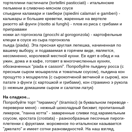
тортеллини пастиччати (tortellini pasticciati) - итальянские
пельмени в сливочно-мясном соусе
спьедини каламари и гамбери (spiedini calamari e gamberi) -
кальмары и большие креветки, жаренные на вертеле
ризотто ай фунги (risotto ai funghi) - плов из риса с грибами и
приправами
нокки ал горгонэола (gnocchi al gorogonzola) - картофельные
клецки в соусе из сыра горгонзола
пьяда (piada). Эта пресная круглая лепешка, начиненная по
вашему выбору, и подаваемая в горячем виде, является,
несомненно, королевой местной кухни. Ее едят в обед и на
ужин, дома и в кафе, готовят в многочисленных кухнях,
обозначенных "piada e cassoni". Попробуйте пьядину росса (с
пресным сыром моыарелла и томатным соусом), пьядина кон
прощутто э моцарелла (с сырокопченой ветчиной и сыром), кон
патате э фунги (с картошкой и грибами), кон страккино э рукола
(с нежным домашним сыром и салатом-латук)
На сладкое...
Попробуйте торт "тирамису" (tiramisci) (в буквальном переводе -
переверни меня) - нежный шоколадный бисквит, пропитанный
ликером, "панна котта" - заваренные сливки под карамельным
соусом, кростата (crostata) - разнообразные песочные пироги-
плетенки с фруктами. мороженое по-итальянски называется
"джелато" и имеет сотни разновидностей. На наш взгляд,