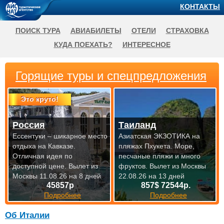
КОНТАКТЫ
ПОИСК ТУРА
АВИАБИЛЕТЫ
ОТЕЛИ
СТРАХОВКА
КУДА ПОЕХАТЬ?
ИНТЕРЕСНОЕ
Горящие туры и спецпредложения
Это круто!
Россия
Таиланд
Ессентуки – шикарное место
Азиатская ЭКЗОТИКА на
отдыха на Кавказе.
пляжах Пхукета. Море,
Отличная идея по
песчаные пляжи и много
доступной цене.
Вылет из
фруктов.
Вылет из Москвы
Москвы 11.08.26 на 8 дней
22.08.26 на 13 дней
45857р
857$ 72544р.
Подробнее
Подробнее
Об Италии