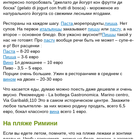
интересно попробовать "джелато ди йогурт кон фрутти ди
боска" (gelato di jogurt con frutti di bosca) - мороженое из
натурального йогурта со свежими лесными ягодами.
Рестораны на каждом шагу.
Паста
,морепродукты,
пицца
. Нет
супов. На первое
итальянцы
заказывают
пиццу
или
пасту
, а на
второе – основное блюдо. Все ужасно вкусное!!!
Пиццы
такой у
нас не готовят. Про
пасту
вообще речи быть не может – супе-е-
е-р! Вот расценки :
Паста
– 8-20 евро
Пицца
– 3-6 евро
Вино
1л домашнее – 10 евро
Пиво - 3,5 – 5 евро.
Порции очень большие. Ужин в ресторанчике в среднем с
вином
на двоих – 20-30 евро
Что касается еды, думаю можно поесть даже дешевле и очень
вкусно. Рекомендую - La bottega Gastronomica. Marino centro,
Via Garibaldi,110 Это в самом историческом центре. Закажите
любое тальятелле- за них можно родину продать, всего 6,5
евро, бокал классного
вина
всего 1 евро.
На пляже Римини
Если вы едете летом, помните, что на пляже лежаки и зонтики
платные. Чтобы сэкономить, можно не брать лежаки, а загорать