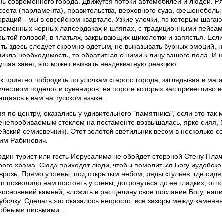
нь современного города. Движутся потоки автомобилей и людей. Р
ссета (парламента), правительства, верховного суда, фешенебель
ораций - мы в еврейском квартале. Узкие улочки, по которым шагаю
ременных черных лапсердаках и шляпах, с традиционными пейсам
рытой головой, в платьях, закрывающих щиколотки и запястья. Если
ять здесь следует скромно одетым, не выказывать бурных эмоций, н
никла необходимость, то обратиться с ними к лицу вашего пола. И
ушая завет, это может вызвать неадекватную реакцию.
ак приятно побродить по улочкам старого города, заглядывая в ма
ичеством поделок и сувениров, на пороге которых вас приветливо вс
ащаясь к вам на русском языке.
яя по центру, оказались у удивительного "памятника", если это так
енепробиваемым стеклом на постаменте возвышалась, ярко сияя,
ейский семисвечник). Этот золотой светильник весом в несколько 
им Рабинович.
один турист или гость Иерусалима не обойдет стороной Стену Плача
рого храма. Сюда приходят люди, чтобы помолиться Богу иудейск
 врозь. Прямо у стены, под открытым небом, ряды стульев, где сид
пп позволило нам постоять у стены, дотронуться до ее гладких, о
косновений камней, вложить в расщелину свое послание Богу, нап
рубочку. Сделать это оказалось непросто: все зазоры между камен
обными письмами...