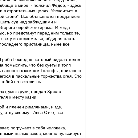
бище в мире, - пояснил Федор, - здесь
и в строительных целях. Упокоиться в
кой стене". Все объясняется преданием
ршить суд над заблудшими и
Второго еврейского храма. И когда
ью, но предстанут перед ним только те,
к свету из подземелья, обдирая плоть
 последнего пристанища, ныне все
Гроба Господня, который видела только
а помыслить, что без суеты и толп
сь ладонью к камням Голгофы, приклоню
егося в пасхальные торжества огня. Это
 тобой на всю жизнь.
лат, умыв руки, предал Христа
еля к месту казни.
й и пленен римлянами, и где,
, отцу своему: "Авва Отче, все
ает, погружает в себя человека,
енными пылью веков, мощно пульсирует