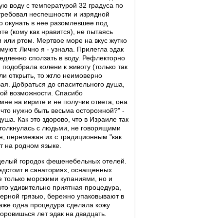
ую воду с температурой 32 градуса по
требовал неспешности и изрядной
но окунать в нее разомлевшее под
е (кому как нравится), не пытаясь
и или ртом. Мертвое море на вкус жутко
имуют. Лично я - узнала. Прилегла эдак
медленно сползать в воду. Рефлекторно
, подобрала колени к животу (только так
сли открыть, то жгло неимоверно
вая. Добраться до спасительного душа,
кой возможности. Спасибо
не на иврите и не получив ответа, она
, что нужно быть весьма осторожной?" -
уша. Как это здорово, что в Израиле так
столкнулась с людьми, не говорящими
я, перемежая их с традиционным "как
т на родном языке.
с целый городок фешенебельных отелей.
едстоит в санаториях, оснащенных
 только морскими купаниями, но и
то удивительно приятная процедура,
черной грязью, бережно упаковывают в
Даже одна процедура сделала кожу
доровишься лет эдак на двадцать.