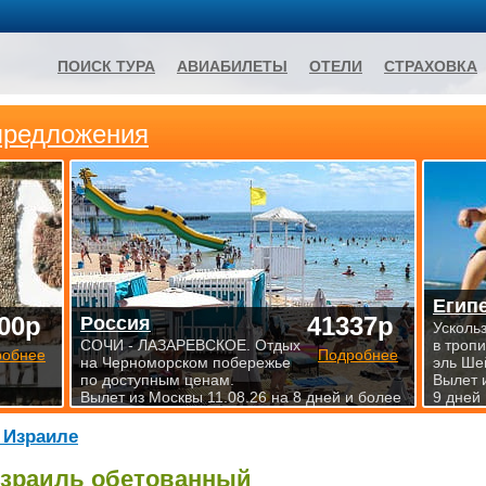
ПОИСК ТУРА
АВИАБИЛЕТЫ
ОТЕЛИ
СТРАХОВКА
предложения
Егип
00р
41337р
Россия
Усколь
СОЧИ - ЛАЗАРЕВСКОЕ. Отдых
в троп
робнее
Подробнее
на Черноморском побережье
эль Ше
по доступным ценам.
Вылет 
Вылет из Москвы 11.08.26 на 8 дней и более
9 дней
 Израиле
зраиль обетованный