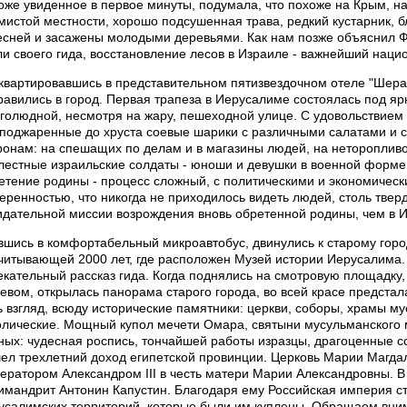
оже увиденное в первое минуты, подумала, что похоже на Крым, н
мистой местности, хорошо подсушенная трава, редкий кустарник, 
есней и засажены молодыми деревьями. Как нам позже объяснил Ф
ли своего гида, восстановление лесов в Израиле - важнейший наци
квартировавшись в представительном пятизвездочном отеле "Шера
равились в город. Первая трапеза в Иерусалиме состоялась под яр
голюдной, несмотря на жару, пешеходной улице. С удовольствием
 поджаренные до хруста соевые шарики с различными салатами и со
ронам: на спешащих по делам и в магазины людей, на нетороплив
лестные израильские солдаты - юноши и девушки в военной форме 
етение родины - процесс сложный, с политическими и экономическ
веренностью, что никогда не приходилось видеть людей, столь тве
идательной миссии возрождения вновь обретенной родины, чем в И
вшись в комфортабельный микроавтобус, двинулись к старому город
читывающей 2000 лет, где расположен Музей истории Иерусалима. 
екательный рассказ гида. Когда поднялись на смотровую площадку,
евом, открылась панорама старого города, во всей красе предстал
ь взгляд, всюду исторические памятники: церкви, соборы, храмы м
олические. Мощный купол мечети Омара, святыни мусульманского м
ных: чудесная роспись, тончайшей работы изразцы, драгоценные с
ел трехлетний доход египетской провинции. Церковь Марии Магдал
ератором Александром III в честь матери Марии Александровны. В 
имандрит Антонин Капустин. Благодаря ему Российская империя с
усалимских территорий, которые были им куплены. Обращаем вни