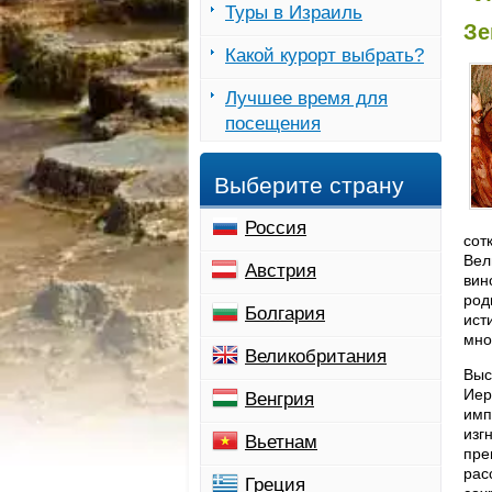
Туры в Израиль
Зе
Какой курорт выбрать?
Лучшее время для
посещения
Выберите страну
Россия
сот
Вел
Австрия
вин
род
Болгария
ист
мно
Великобритания
Выс
Иер
Венгрия
имп
изг
Вьетнам
пре
рас
Греция