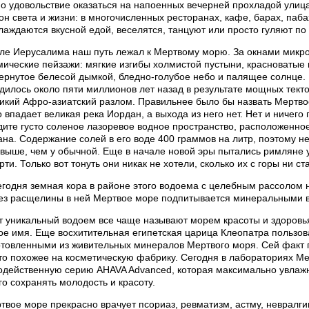
о удовольствие оказаться на напоенных вечерней прохладой улиц
он света и жизни: в многочисленных ресторанах, кафе, барах, паба
лаждаются вкусной едой, веселятся, танцуют или просто гуляют по
ле Иерусалима наш путь лежал к Мертвому морю. За окнами микро
мические пейзажи: мягкие изгибы холмистой пустыни, красноватые г
ернутое белесой дымкой, бледно-голубое небо и палящее солнце. 
одилось около пяти миллионов лет назад в результате мощных тект
икий Афро-азиатский разлом. Правильнее было бы назвать Мертвое
о впадает великая река Иордан, а выхода из него нет. Нет и ничего
дите густо соленое лазоревое водное пространство, расположенно
ана. Содержание солей в его воде 400 граммов на литр, поэтому нет
 выше, чем у обычной. Еще в начале новой эры пытались римляне у
рти. Только вот тонуть они никак не хотели, сколько их с горы ни ст
егодня земная кора в районе этого водоема с целебным рассолом 
ез расщелины в ней Мертвое море подпитывается минеральными 
т уникальный водоем все чаще называют морем красоты и здоровья
ое имя. Еще восхитительная египетская царица Клеопатра пользо
отовленными из живительных минералов Мертвого моря. Сей факт 
то похожее на косметическую фабрику. Сегодня в лабораториях Ме
одейственную серию AHAVA Advanced, которая максимально увлажня
го сохранять молодость и красоту.
твое море прекрасно врачует псориаз, ревматизм, астму, невралги