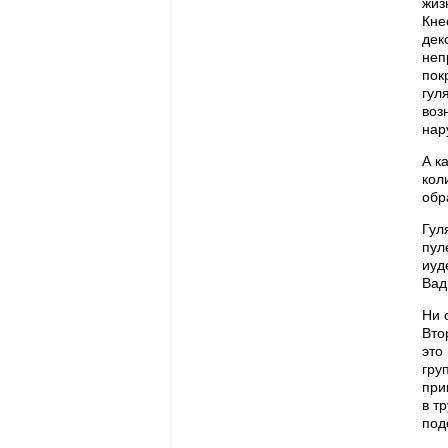
жиз
Кне
дек
неп
пок
гул
воз
нар
А к
кол
обр
Гул
пул
иуд
Вад
Ни 
Вто
это
гру
при
в т
под