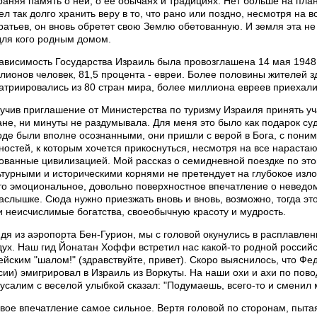
раняя память о ней, о ее обычаях и традициях. Нет больше на пла
ел так долго хранить веру в то, что рано или поздно, несмотря на
ратьев, он вновь обретет свою Землю обетованную. И земля эта не 
для кого родным домом.
ависимость Государства Израиль была провозглашена 14 мая 1948 
лионов человек, 81,5 процента - евреи. Более половины жителей з
атриировались из 80 стран мира, более миллиона евреев приехали
учив приглашение от Министерства по туризму Израиля принять уч
ане, ни минуты не раздумывала. Для меня это было как подарок су
оде были вполне осознанными, они пришли с верой в Бога, с пони
ностей, к которым хочется прикоснуться, несмотря на все нараста
ованные цивилизацией. Мой рассказ о семидневной поездке по эт
ьтурными и историческими корнями не претендует на глубокое изло
то эмоциональное, довольно поверхностное впечатление о неведо
аслышке. Сюда нужно приезжать вновь и вновь, возможно, тогда эт
и неисчислимые богатства, своеобычную красоту и мудрость.
дя из аэропорта Бен-Гурион, мы с головой окунулись в расплавл
дух. Наш гид Йонатан Хоффи встретил нас какой-то родной россий
ейским "шалом!" (здравствуйте, привет). Скоро выяснилось, что Фе
сии) эмигрировал в Израиль из Воркуты. На наши охи и ахи по пов
усалим с веселой улыбкой сказал: "Подумаешь, всего-то и сменил 
вое впечатление самое сильное. Вертя головой по сторонам, пытаясь