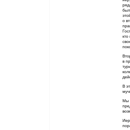
ряд
был
это
о в
пра
Гос
кто
сво
пок
Вто
в п
тур
кол
дей
В э
муч
Мы 
пре
воз
Иер
пор