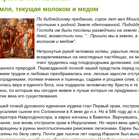
мля, текущая молоком и медом
По библейскому преданию, сорок лет вел Моисе
пустыню к родной Земле обетованной. Подойдя
Господа им были посланы разведчики на землю 
дней, возвестили они: "...Пришли мы в землю, 
молоком и медом".
Нетронутые рукой человека холмы, укрытые леса
вскармливаемых на неоглядных пастбищах, их м
пчел трудились над плодородными долинами, со
канного природой. Первозданной полной чашей предстала перед 
иким трудом и любовью преображалась она: лесные заросли отст
оградниками, полями ячменя и пшеницы, садами и рощами олив, с
илась вера в единого Бога, она подарила человечеству Христа и т
ины, по которым мы сегодня живем и лучше которых не придумано
гие века его существования.
шей точкой духовного единения иудеев стал Первый храм, построе
усалиме сыном его Соломоном в Х веке до н.э. Но в 586 году до н.
ератора Навуходоносора, а евреи изгнаны в Вавилон. Вернувшись 
нания, они вновь отстроили храм в Иерусалиме. Но через века цв
вращены в руины многотысячными римскими легионами. Евреи был
сеяны по белу свету. Почти две тысячи лет народ Израиля был вын