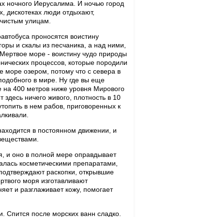
ах ночного Иерусалима. И ночью город
х, дискотеках люди отдыхают,
 чистым улицам.
автобуса проносятся воистину
оры и скалы из песчаника, а над ними,
Мертвое море - воистину чудо природы
онических процессов, которые породили
 море озером, потому что с севера в
 подобного в мире. Ну где вы еще
е на 400 метров ниже уровня Мирового
 здесь ничего живого, плотность в 10
топить в нем рабов, приговоренных к
алкивали.
находится в постоянном движении, и
веществами.
, и оно в полной мере оправдывает
валась косметическими препаратами,
подтверждают раскопки, открывшие
ртвого моря изготавливают
ет и разглаживает кожу, помогает
и. Спится после морских ванн сладко.