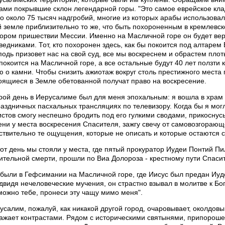
ами покрывшие склон легендарной горы. "Это самое еврейское клад
о около 75 тысяч надгробий, многие из которых арабы использовал
й земле приблизительно то же, что быть похороненным в кремлевс
тором пришествии Мессии. Именно на Масличной горе он будет ве
ведниками. Тот, кто похоронен здесь, как бы покоится под алтарем 
подь призовет нас на свой суд, все мы воскреснем и обрастем плот
 покоится на Масличной горе, а все остальные будут 40 лет ползти 
ю о камни. Чтобы снизить ажиотаж вокруг столь престижного места
оящиеся в Земле обетованной получат право на воскресение.
рой день в Иерусалиме был для меня эпохальным: я вошла в храм 
раздничных пасхальных трансляциях по телевизору. Когда бы я могл
истов смогу неспешно бродить под его гулкими сводами, прикосну
ени у места воскресения Спасителя, зажгу свечу от самовозгорающ
ствительно те ощущения, которые не описать и которые остаются с
тот день мы стояли у места, где пятый прокуратор Иудеи Понтий Пи
ительной смерти, прошли по Виа Долороза - крестному пути Спасит
были в Гефсимании на Масличной горе, где Иисус был предан Иудо
двидя нечеловеческие мучения, он страстно взывал в молитве к Богу
можно тебе, пронеси эту чащу мимо меня".
усалим, пожалуй, как никакой другой город, очаровывает, околдовыв
ажает контрастами. Рядом с историческими святынями, припорош