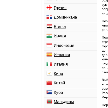
сох
сум
Грузия
соб
ни 
Доминикана
Нез
мил
Египет
реп
Индия
Пол
стр
Индонезия
гор
цен
Испания
дар
кул
чис
Италия
пон
сво
Кипр
Вый
Китай
воз
евр
Куба
Рос
Иер
Мальдивы
Пер