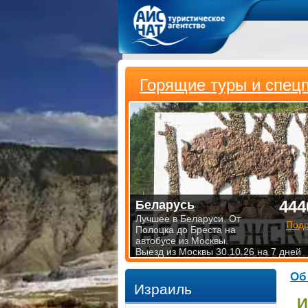
Горящие туры и спец
444
Беларусь
Лучшее в Беларуси. От
Под
Полоцка до Бреста на
автобусе из Москвы.
Выезд из Москвы 30.10.26 на 7 дней
Об
Израиль
И