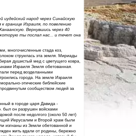
й иудейский народ через Синайскую
 к границе Израиля, по повелению
Ханаанскую. Вернувшись через 40
в которую ты послал нас... и течет она
ми, многочисленные стада коз,
олоком струилась эта земля. Мириады
бирая душистый мед с цветущего ковра,
сынами Израиля Земля обетованная.
упали перед возделанными
троились города. На земле Израиля
е морально-этические библейские
 продвинутым сообществом людей за
нный в городе царя Давида -
э. был он разрушен войсками
домой после недолгого (около 50 лет)
етущий Иерусалим и Второй храм были
и изгнаны из Земли обетованной и
ужден жить вдали от родины, бережно