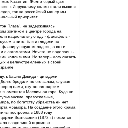
а мыс Казантип. Желто-серый цвет
ближе к Иерусалиму холмы стали выше и
едор, так на российский манер мы
ональный приоритет.
тон Плаза", не задерживаясь
ким зонтиком в центре города на
 ели национальную еду - фалафель -
усом в пите. Ели и глядели по
о фланирующую молодежь, а вот и
и с автоматами. Ничего не поделаешь,
ими коллизиями. Но теперь могу сказать
рдых и целеустремленных в своей
зраиле.
у, к башне Давида - цитадели,
Долго бродили по его залам, слушая
 перед нами, окутанная жарким
а знаменитая Масличная гора. Куда ни
усульманские, православные,
ира, по богатству убранства ей нет
орта мрамора. На создание этого храма
ины построена в 1888 году
церкви Вознесения (1872 г.) покоится
тала владелицей огромных
мание на многочисленные надгробия,