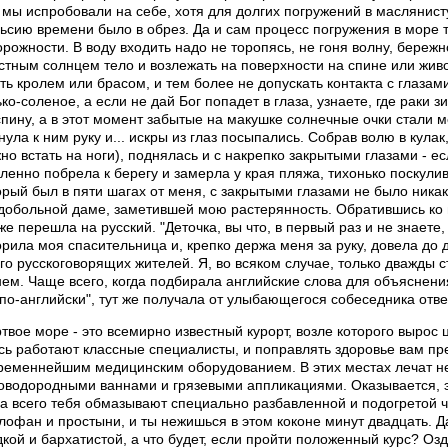
 мы испробовали на себе, хотя для долгих погружений в маслянист
ьсию времени было в обрез. Да и сам процесс погружения в море 
орожности. В воду входить надо не торопясь, не гоня волну, береж
стным солнцем тело и возлежать на поверхности на спине или живот
ть кролем или брасом, и тем более не допускать контакта с глазам
ько-соленое, а если не дай Бог попадет в глаза, узнаете, где раки з
спину, а в этот момент забытые на макушке солнечные очки стали 
нула к ним руку и... искры из глаз посыпались. Собрав волю в кулак
но встать на ноги), поднялась и с накрепко закрытыми глазами - е
ленно побрела к берегу и замерла у края пляжа, тихонько поскули
орый был в пяти шагах от меня, с закрытыми глазами не было ника
добольной даме, заметившей мою растерянность. Обратившись ко м
 же перешла на русский. "Деточка, вы что, в первый раз и не знаете
орила моя спасительница и, крепко держа меня за руку, довела до д
го русскоговорящих жителей. Я, во всяком случае, только дважды 
нем. Чаще всего, когда подбирала английские слова для объяснени
 по-английски", тут же получала от улыбающегося собеседника отве
твое море - это всемирно известный курорт, возле которого выро
сь работают классные специалисты, и поправлять здоровье вам пр
ременнейшим медицинским оборудованием. В этих местах лечат не
оводородными ваннами и грязевыми аппликациями. Оказывается, э
да всего тебя обмазывают специально разбавленной и подогретой 
лофан и простыни, и ты нежишься в этом коконе минут двадцать. 
дкой и бархатистой, а что будет, если пройти положенный курс? Оз