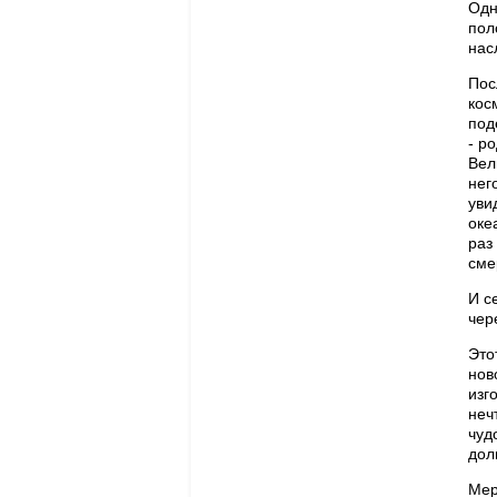
Одн
пол
нас
Пос
кос
под
- р
Вел
нег
уви
оке
раз
сме
И с
чер
Это
нов
изг
неч
чуд
дол
Мер