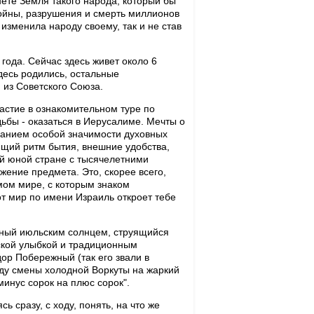
нете Земля такого народа, который бы
 войны, разрушения и смерть миллионов
изменила народу своему, так и не став
года. Сейчас здесь живет около 6
десь родились, остальные
 из Советского Союза.
астие в ознакомительном туре по
дьбы - оказаться в Иерусалиме. Мечты о
манием особой значимости духовных
ющий ритм бытия, внешние удобства,
ой юной стране с тысячелетними
жение предмета. Это, скорее всего,
мом мире, с которым знаком
от мир по имени Израиль откроет тебе
енный июльским солнцем, струящийся
ской улыбкой и традиционным
дор Побережный (так его звали в
оду смены холодной Воркуты на жаркий
минус сорок на плюс сорок".
 сразу, с ходу, понять, на что же