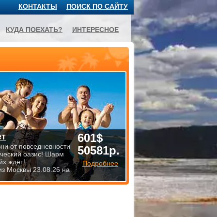
КОНТАКТЫ
ПОИСК ПО САЙТУ
КУДА ПОЕХАТЬ?
ИНТЕРЕСНОЕ
601$
ет
зни от повседневности
50581р.
ический оазис! Шарм
йх ждёт!
Подробнее
из Москвы 23.08.26 на