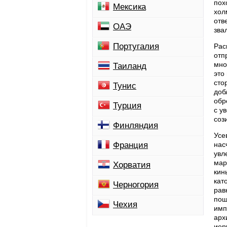
пох
Мексика
хол
отв
ОАЭ
зва
Португалия
Рас
отп
мно
Таиланд
это
сто
Тунис
доб
обр
Турция
с у
соз
Финляндия
Усе
Франция
нас
увл
мар
Хорватия
кин
кат
Черногория
рав
пош
Чехия
имп
арх
иер