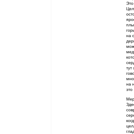
Это
Цел
ост
яро
плы
гор
на 
дер
мож
мед
кот
сер
тут
гов
мно
на 
это
Мер
Зде
сов
сер
ког
цел
гла