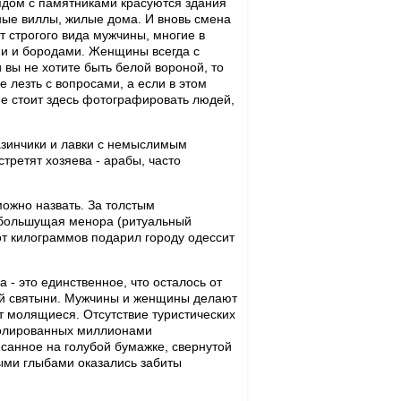
ядом с памятниками красуются здания
ные виллы, жилые дома. И вновь смена
т строгого вида мужчины, многие в
и и бородами. Женщины всегда с
 вы не хотите быть белой вороной, то
е лезть с вопросами, а если в этом
 не стоит здесь фотографировать людей,
газинчики и лавки с немыслимым
третят хозяева - арабы, часто
 можно назвать. За толстым
 большущая менора (ритуальный
сот килограммов подарил городу одессит
 - это единственное, что осталось от
ой святыни. Мужчины и женщины делают
ят молящиеся. Отсутствие туристических
тполированных миллионами
исанное на голубой бумажке, свернутой
ными глыбами оказались забиты