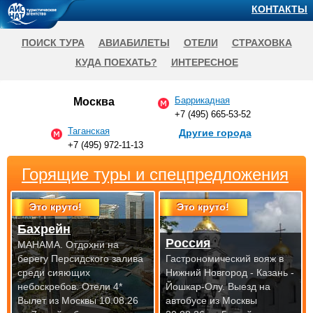
КОНТАКТЫ
ПОИСК ТУРА
АВИАБИЛЕТЫ
ОТЕЛИ
СТРАХОВКА
КУДА ПОЕХАТЬ?
ИНТЕРЕСНОЕ
Баррикадная
Москва
+7 (495) 665-53-52
Таганская
Другие города
+7 (495) 972-11-13
Горящие туры и спецпредложения
Это круто!
Это круто!
Бахрейн
Россия
МАНАМА. Отдохни на
берегу Персидского залива
Гастрономический вояж в
среди сияющих
Нижний Новгород - Казань -
небоскребов. Отели 4*
Йошкар-Олу.
Выезд на
Вылет из Москвы 10.08.26
автобусе из Москвы