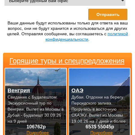
Ваши данные будут использованы только для ответа на ваш
вопрос, они не будут хранится и использоваться для других
целей. Отправляя сообщение, вы соглашаетесь с
политикой
конфиденциальности
.
Горящие туры и спецпредложения
Венгрия
ОАЭ
Свидание с Будапештом.
Дубаи. Отдохни на берегу
Экскурсионный тур по
Персидского залива.
Венгрии.
Вылет из Москвы в
Погрузись в восточную
Дубай - Будапешт 30.09.26
СКАЗКУ.
Вылет из Москвы
на 9 дней
19.08.26 на 7 дней и более
106762р
653$ 55045р
Подробнее
Подробнее