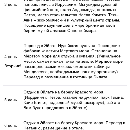
3 день
направлялись в Иерусалим. Мы увидим древний
финикийский порт, скала Андромеды, церковь св.
Петра, место строительства Ноева Ковчега. Тель-
Авив – экономический и культурный центр страны.
Посещение крупнейшей в мире бриллиантовой
биржи, музей алмазов Оппенгеймера.
Переезд в Эйлат: Иудейская пустыня. Посещение
фабрики кометики Мертвого моря. Остановка на
Мёртвом море для отдыха и купания. (Уникальное
4 день
место, самая низкая точка на земле, Мертвое море
Вторник!
насыщено всеми микроэлементами таблицы
Менделеева, необходимыми нашему организму).
Переезд и размещение в гостинице Эйлата.
Отдых в Эйлате на берегу Красного моря.
(Иордания г. Петра, катание на джипах, парк Тимна,
5 день
Каир Египет, подводный музей- аквариум), всё это
Вам будет предложено в Эйлате)
Отдых в Эйлате на берегу Красного моря. Переезд в
6 день
Нетанию, размещение в отеле.