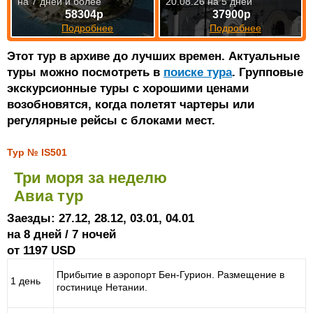
на 7 дней и более
20.08.26 на 5 дней
58304р
37900р
Подробнее
Подробнее
Этот тур в архиве до лучших времен. Актуальные
туры можно посмотреть в
поиске тура
. Групповые
экскурсионные туры с хорошими ценами
возобновятся, когда полетят чартеры или
регулярные рейсы с блоками мест.
Тур № IS501
Три моря за неделю
Авиа тур
Заезды: 27.12, 28.12, 03.01, 04.01
на 8 дней / 7 ночей
от 1197 USD
Прибытие в аэропорт Бен-Гурион. Размещение в
1 день
гостинице Нетании.