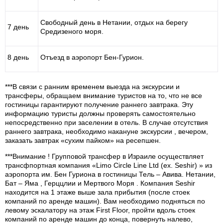
Свободный день в Нетании, отдых на берегу
7 день
Средизеного моря.
8 день
Отъезд в аэропорт Бен-Гурион.
***В связи с ранним временем выезда на экскурсии и
трансферы, обращаем внимание туристов на то, что не все
гостиницы гарантируют получение раннего завтрака. Эту
информацию туристы должны проверять самостоятельно
непосредственно при заселении в отель. В случае отсутствия
раннего завтрака, необходимо накануне экскурсии , вечером,
заказать завтрак «сухим пайком» на ресепшен.
***Внимание ! Групповой трансфер в Израиле осуществляет
трансфпортная компания «Limo Circle Line Ltd (ex. Seshir) » из
аэропорта им. Бен Гуриона в гостиницы Тель – Авива. Нетании,
Бат – Яма , Герццлии и Мертвого Моря . Компания Seshir
находится на 1 этаже выше зала прибытия (после стоек
компаний по аренде машин). Вам необходимо подняться по
левому эскалатору на этаж First Floor, пройти вдоль стоек
компаний по аренде машин до конца, повернуть налево,