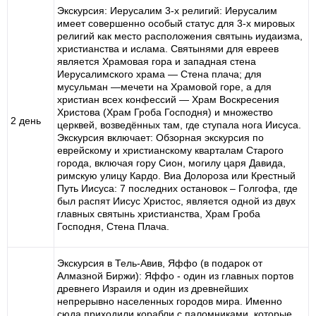
Экскурсия: Иерусалим 3-х религий: Иерусалим
имеет совершенно особый статус для 3-х мировых
религий как место расположения святынь иудаизма,
христианства и ислама. Святынями для евреев
является Храмовая гора и западная стена
Иерусалимского храма — Стена плача; для
мусульман —мечети на Храмовой горе, а для
христиан всех конфессий — Храм Воскресения
Христова (Храм Гроба Господня) и множество
2 день
церквей, возведённых там, где ступала нога Иисуса.
Экскурсия включает: Обзорная экскурсия по
еврейскому и христианскому кварталам Старого
города, включая гору Сион, могилу царя Давида,
римскую улицу Кардо. Виа Долороза или Крестный
Путь Иисуса: 7 последних остановок – Голгофа, где
был распят Иисус Христос, является одной из двух
главных святынь христианства, Храм Гроба
Господня, Стена Плача.
Экскурсия в Тель-Авив, Яффо (в подарок от
Алмазной Биржи): Яффо - один из главных портов
древнего Израиля и один из древнейших
непрерывно населенных городов мира. Именно
сюда приходили корабли с паломниками, которые