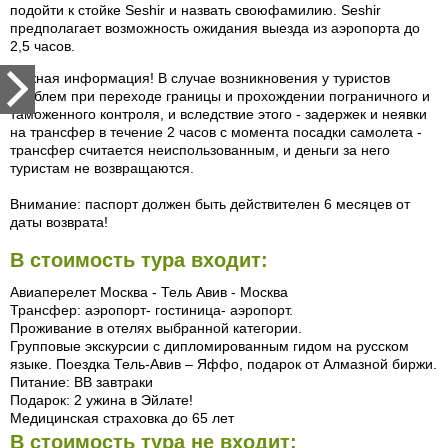
подойти к стойке Seshir и назвать своюфамилию. Seshir
предполагает возможность ожидания выезда из аэропорта до
2,5 часов.
Важная информация! В случае возникновения у туристов
проблем при переходе границы и прохождении пограничного и
таможенного контроля, и вследствие этого - задержек и неявки
на трансфер в течение 2 часов с момента посадки самолета -
трансфер считается неиспользованным, и деньги за него
туристам не возвращаются.
Внимание: паспорт должен быть действителен 6 месяцев от
даты возврата!
В стоимость тура входит:
Авиаперелет Москва - Тель Авив - Москва
Трансфер: аэропорт- гостиница- аэропорт.
Проживание в отелях выбранной категории.
Групповые экскурсии с дипломированным гидом на русском
языке. Поездка Тель-Авив – Яффо, подарок от Алмазной биржи.
Питание: ВВ завтраки
Подарок: 2 ужина в Эйлате!
Медицинская страховка до 65 лет
В стоимость тура не входит: