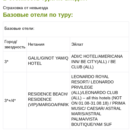
Страховка от невыезда
Базовые отели по туру:
Базовые отели:
Город/
Нетания
Эйлат
звездность
ADI/C HOTEL/AMERICANA
GALIL/GINOT YAM/Q
3*
INN/ BE CITY(ALL) / BE
HOTEL
CLUB (ALL)
LEONARDO ROYAL
RESORT/ LEONARDO
PRIVILEGE
(ALL)/LEONARDO CLUB
RESIDENCE BEACH/
(ALL) – all this hotels (NOT
RESIDENCE
3*+/4*
ON 01.08-31.08.18) / PRIMA
(VIP)/MARGOA/PARK
MUSIC/ CAESAR/ ASTRAL
MARIS/ASTRAL
PALMA/VISTA
BOUTIQUE/YAM SUF