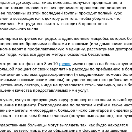
ирается до эскулапа, лишь половина получает предписания, и
ть же только половина из них принимает прописанное лекарство.
ее половины из этой последней группы проходит полный курс
ения и возвращается к доктору для того, чтобы убедиться, что
ечились. Не трудитесь считать: выходит 5 процентов от
воначального числа.
хондрики встречаются редко, а единственные микробы, которых боит
 переносятся бродячими собаками и кошками (или домашними живо
ногие верят в профилактическую медицину, рассматривая докторов 
ько тогда, когда все другие методы оказались бессильны.
мотря на тот факт, что 8 из 10
греков
имеют право на бесплатную 
ольшой процент от своих зарплат на расходы по пребыванию в боль
иональная система здравоохранения (и медицинская помощь более
личными союзами своим членам) не удовлетворяет их требованиям
ественному сектору, нигде не проявляется столь очевидно, как в 
ошении качества предоставляемых ими услуг.
слухам, сунув оперирующему хирургу конвертик со значительной с
ошение к пациенту. Распределение по палатам и койкам также часто
инные «ангелы милосердия», большое число санитаров и сиделок р
сонал - то есть чем больше чаевые (полученные заранее), тем луч
ударственные больницы могут выглядеть так, как будто находятся
транах третьего мира, но за обшарпанным фасадом и за дверями