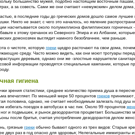
кольку большинство мужей, подобно настоящим восточным пашам, о
страх, а за совесть. Сами же они считают «немужским» делом дом
частью, в последние годы до греческих домов дошло самое лучшее
ушки. Никто не знает, с чего это началось, но явление распростран
ции насчитывается около полумиллиона филиппинских горничных - 
бавьте к этому гречанок из Северного Эпира и из Албании, котор
ческих домохозяек выглядит намного безоблачнее, чем раньше.
ота о чистоте, которую
греки
щедро расточают па свои дома, почему
ужающую среду. Часто можно видеть, как они моют тротуары пере
зрастущих деревьев, однако они же -злостные нарушители санитарн
совой информации проводятся специальные кампании, которые пр
роду.
чная гигиена
очки зрения статистики, среднее количество приема душа в пересче
ьма впечатляет. По меньшей мере 50 процентов
греков
принимают д
гая половина, однако, не считает необходимым залезать под душ хо
ом избегать поездок в автобусах в час пик. Около 99 процентов
жен
 ног и подмышек, и рынок дезодорантов процветает. Большинство м
ьоны после бритья, считая употребление дезодорантов делом женс
нь, грязные
греки
обычно бывают одного из трех видов: Старые крес
ее двух раз в год опасно для здоровья; Нелегальные иммигранты и