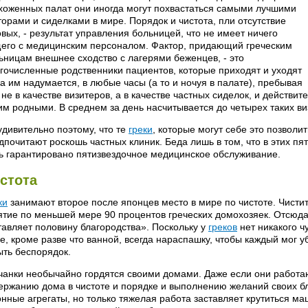
хоженных палат они иногда могут похвастаться самыми лучшими
торами и сиделками в мире. Порядок и чистота, пли отсутствие
овых, - результат управления больницей, что не имеет ничего
его с медицинским персоналом. Фактор, придающий греческим
ьницам внешнее сходство с лагерями беженцев, - это
гочисленные родственники пациентов, которые приходят и уходят
да им надумается, в любые часы (а то и ночуя в палате), пребывая
 не в качестве визитеров, а в качестве частных сиделок, и действ
им родными. В среднем за день насчитывается до четырех таких ви
удивительно поэтому, что те
греки
, которые могут себе это позволит
дпочитают роскошь частных клиник. Беда лишь в том, что в этих пя
ь гарантировано пятизвездочное медицинское обслуживание.
стота
ки
занимают второе после японцев место в мире по чистоте. Чистит
ятие по меньшей мере 90 процентов греческих домохозяек. Отсюда
тавляет половину благородства». Поскольку у
греков
нет никакого ч
е, кроме разве что ванной, всегда нараспашку, чтобы каждый мог у
ыть беспорядок.
чанки необычайно гордятся своими домами. Даже если они работа
ержанию дома в чистоте и порядке и выполнению желаний своих бл
онные агрегаты, но только тяжелая работа заставляет крутиться ма