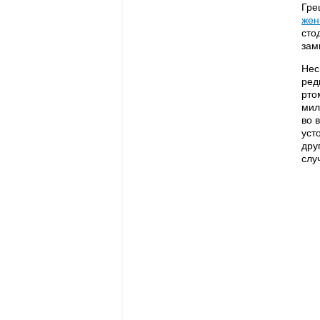
Гре
же
сто
зам
Нес
ред
рто
мил
во 
уст
дру
слу