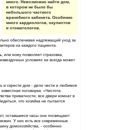
много. Невозможно найти дом,
в котором не было бы
небольшого частного
врачебного кабинета. Особенно
много кардиологов, окулистов
и стоматологов.
ительно обеспечивая надлежащий уход за
зитеров на каждого пациента.
ь, или кому позволяет страховка,
тизвездочных условиях не всегда может
ь и скрести дом - дело чести и любимое
 известная поговорка: »Чистота
увства приватности, все двери комнат в
бедиться, что хозяйка не пытается
ют, оставшиеся часы они посвящают
изких. У них есть все современные
шину домохозяйства, - особенно