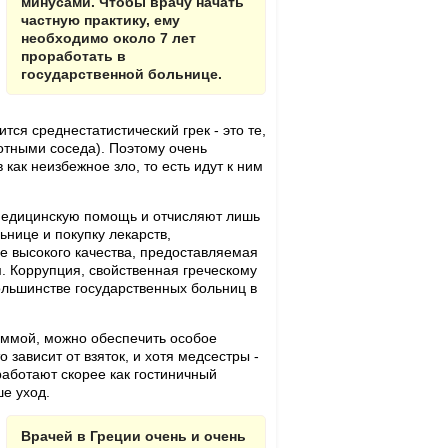
минусами. Чтобы врачу начать
частную практику, ему
необходимо около 7 лет
проработать в
государственной больнице.
ся среднестатистический грек - это те,
тными соседа). Поэтому очень
как неизбежное зло, то есть идут к ним
медицинскую помощь и отчисляют лишь
нице и покупку лекарств,
 высокого качества, предоставляемая
. Коррупция, свойственная греческому
большинстве государственных больниц в
уммой, можно обеспечить особое
 зависит от взяток, и хотя медсестры -
аботают скорее как гостиничный
ше уход.
Врачей в Греции очень и очень