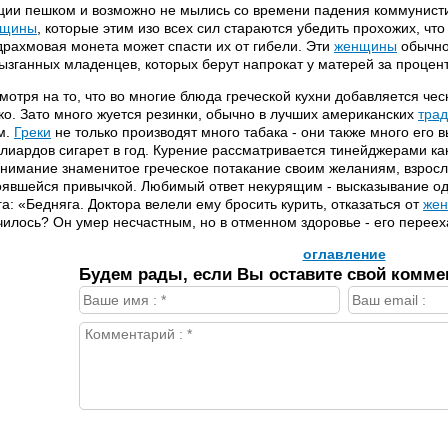
ции пешком и возможно не мылись со времени падения коммунисти
нщины
, которые этим изо всех сил стараются убедить прохожих, что
драхмовая монета может спасти их от гибели. Эти
женщины
обычно 
ызганных младенцев, которых берут напрокат у матерей за процент
мотря на то, что во многие блюда греческой кухни добавляется чес
ко. Зато много жуется резинки, обычно в лучших американских
тра
м.
Греки
не только производят много табака - они также много его
лиардов сигарет в год. Курение рассматривается тинейджерами ка
внимание знаменитое греческое потакание своим желаниям, взросл
оявшейся привычкой. Любимый ответ некурящим - высказывание одн
га: «Бедняга. Доктора велели ему бросить курить, отказаться от
же
чилось? Он умер несчастным, но в отменном здоровье - его перее
оглавление
Будем рады, если Вы оставите свой комме