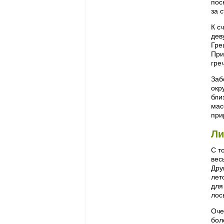
пос
за 
К с
дев
Гре
При
гре
Заб
окр
бли
мас
при
Ли
С т
вес
Дру
лет
для
лос
Оче
бол