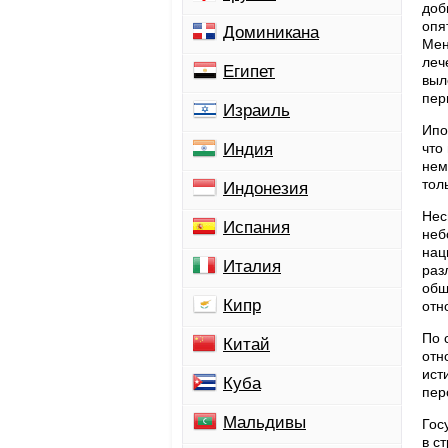
доб
опя
Доминикана
Мен
леч
Египет
выл
пер
Израиль
Ипо
Индия
что
нем
тол
Индонезия
Нес
Испания
неб
нац
Италия
раз
общ
Кипр
отн
По 
Китай
отн
ист
Куба
пер
Мальдивы
Гос
в с