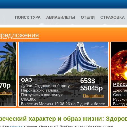
ПОИСК ТУРА
АВИАБИЛЕТЫ
ОТЕЛИ
СТРАХОВКА
предложения
653$
ОАЭ
70р
Росс
Дубаи. Отдохни на берегу
55045р
Персидского залива.
Дорога
робнее
Погрузись в восточную
Сосны 
Подробнее
СКАЗКУ.
Русско
Вылет из Москвы 19.08.26 на 7 дней и более
Выезд 
реческий характер и образ жизни: Здоро