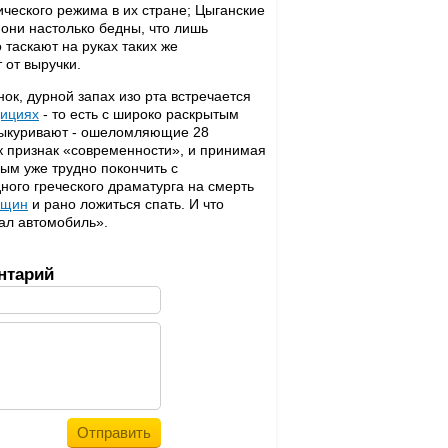
ческого режима в их стране; Цыганские
 они настолько бедны, что лишь
таскают на руках таких же
 от выручки.
нок, дурной запах изо рта встречается
дициях
- то есть с широко раскрытым
 выкуривают - ошеломляющие 28
к признак «современности», и принимая
ым уже трудно покончить с
ого греческого драматурга на смерть
нщин
и рано ложиться спать. И что
хал автомобиль».
нтарий