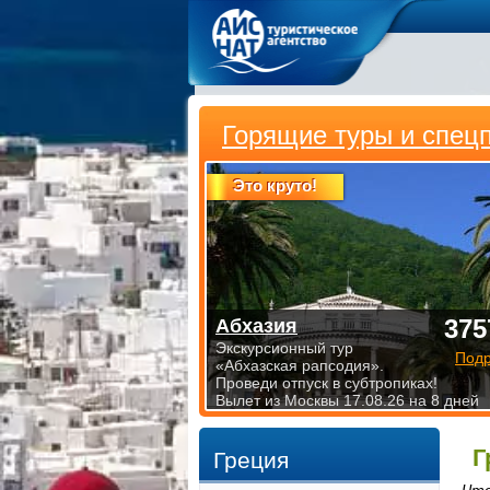
Горящие туры и спец
Это круто!
375
Абхазия
Экскурсионный тур
Под
«Абхазская рапсодия».
Проведи отпуск в субтропиках!
Вылет из Москвы 17.08.26 на 8 дней
Г
Греция