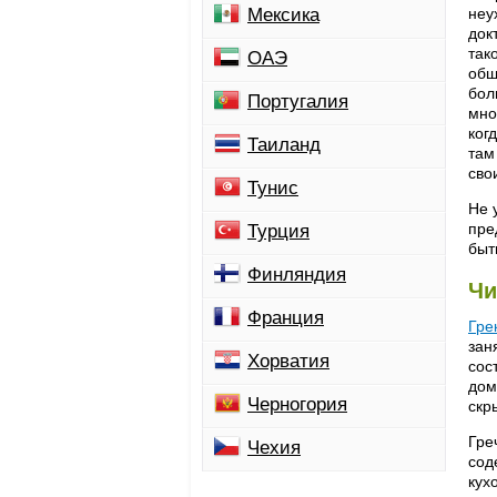
Мексика
неу
док
так
ОАЭ
общ
бол
Португалия
мно
ког
Таиланд
там
сво
Тунис
Не 
пре
Турция
быт
Финляндия
Чи
Франция
Гре
зан
Хорватия
сос
дом
Черногория
скр
Гре
Чехия
сод
кух