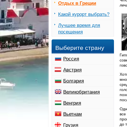
Что
Отдых в Греции
леч
Какой курорт выбрать?
Лучшее время для
посещения
Выберите страну
Гип
Россия
сов
гов
Австрия
Хо
мно
Болгария
сре
гол
Великобритания
пох
пос
Венгрия
Одн
Вьетнам
все
про
до 
Грузия