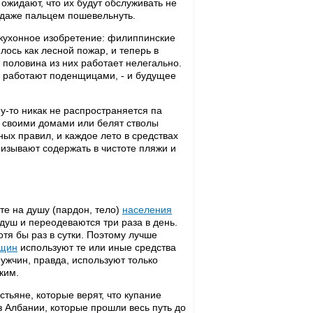
жидают, что их будут обслуживать не
а даже пальцем пошевельнуть.
 кухонное изобретение: филиппинские
илось как лесной пожар, и теперь в
половина из них работает нелегально.
ые работают поденщицами, - и будущее
-то никак не распространяется па
д своими домами или белят стволы
ых правил, и каждое лето в средствах
изывают содержать в чистоте пляжи и
те на душу (пардон, тело)
населения
уш и переодеваются три раза в день.
тя бы раз в сутки. Поэтому лучше
щин
используют те или иные средства
ужчин, правда, используют только
ким.
тьяне, которые верят, что купание
з Албании, которые прошли весь путь до