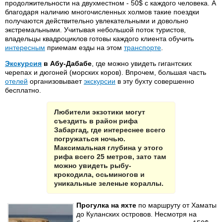
продолжительности на двухместном - 50$ с каждого человека. А
благодаря наличию многочисленных холмов такие поездки
получаются действительно увлекательными и довольно
экстремальными. Учитывая небольшой поток туристов,
владельцы квадроциклов готовы каждого клиента обучить
интересным
приемам езды на этом
транспорте
.
Экскурсия
в Абу-Дабабе
, где можно увидеть гигантских
черепах и дюгоней (морских коров). Впрочем, большая часть
отелей
организовывает
экскурсии
в эту бухту совершенно
бесплатно.
Любители экзотики могут
съездить в район рифа
Забаргад, где интереснее всего
погружаться ночью.
Максимальная глубина у этого
рифа всего 25 метров, зато там
можно увидеть рыбу-
крокодила, осьминогов и
уникальные зеленые кораллы.
Прогулка на яхте
по маршруту от Хаматы
до Куланских островов. Несмотря на