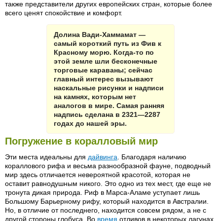
также представители других европейских стран, которые более
всего ценят спокойствие и комфорт.
Долина Вади-Хаммамат —
самый короткий путь из Фив к
Красному морю. Когда-то по
этой земле шли бесконечные
торговые караваны; сейчас
главный интерес вызывают
наскальные рисунки и надписи
на камнях, которым нет
аналогов в мире. Самая ранняя
надпись сделана в 2321—2287
годах до нашей эры.
Погружение в коралловый мир
Эти места идеальны для
дайвинга
. Благодаря наличию
кораллового рифа и весьма разнообразной фауне, подводный
мир здесь отличается невероятной красотой, которая не
оставит равнодушным никого. Это одно из тех мест, где еще не
тронута дикая природа. Риф в Марса-Аламе уступает лишь
Большому Барьерному рифу, который находится в Австралии.
Но, в отличие от последнего, находится совсем рядом, а не с
другой стороны глобуса. Во
время
отливов в некоторых лагунах