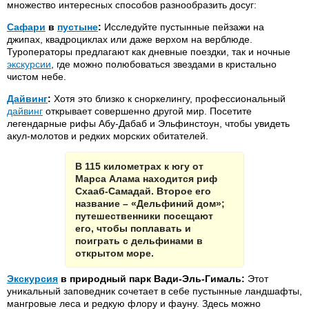
множество интересных способов разнообразить досуг:
Сафари
в
пустыне
:
Исследуйте пустынные пейзажи на
джипах, квадроциклах или даже верхом на верблюде.
Туроператоры предлагают как дневные поездки, так и ночные
экскурсии
, где можно полюбоваться звездами в кристально
чистом небе.
Дайвинг
:
Хотя это близко к сноркелингу, профессиональный
дайвинг
открывает совершенно другой мир. Посетите
легендарные рифы Абу-Дабаб и Эльфинстоун, чтобы увидеть
акул-молотов и редких морских обитателей.
В 115 километрах к югу от
Марса Алама находится риф
Схааб-Самадай. Второе его
название – «Дельфиний дом»;
путешественники посещают
его, чтобы поплавать и
поиграть с дельфинами в
открытом море.
Экскурсия
в природный парк Вади-Эль-Гималь:
Этот
уникальный заповедник сочетает в себе пустынные ландшафты,
мангровые леса и редкую флору и фауну. Здесь можно