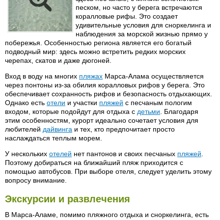
песком, но часто у берега встречаются
коралловые рифы. Это создает
удивительные условия для сноркелинга и
наблюдения за морской жизнью прямо у
побережья. Особенностью региона является его богатый
подводный мир: здесь можно встретить редких морских
черепах, скатов и даже дюгоней.
Вход в воду на многих
пляжах
Марса-Алама осуществляется
через понтоны из-за обилия коралловых рифов у берега. Это
обеспечивает сохранность рифов и безопасность отдыхающих.
Однако есть
отели
и участки
пляжей
с песчаным пологим
входом, которые подойдут для отдыха с
детьми
. Благодаря
этим особенностям, курорт идеально сочетает условия для
любителей
дайвинга
и тех, кто предпочитает просто
наслаждаться теплым морем.
У нескольких
отелей
нет пантонов и своих песчаных
пляжей
.
Поэтому добираться на ближайший пляж приходится с
помощью автобусов. При выборе отеля, следует уделить этому
вопросу внимание.
Экскурсии и развлечения
В Марса-Аламе, помимо пляжного отдыха и сноркелинга, есть