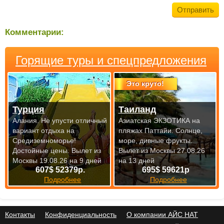
Комментарии:
Горящие туры и спецпредложения
Это круто!
Турция
Таиланд
Алания. Не упусти отличный
Азиатская ЭКЗОТИКА на
вариант отдыха на
пляжах Паттайи. Солнце,
Средиземноморье!
море, дивные фрукты.
Достойные цены.
Вылет из
Вылет из Москвы 27.08.26
Москвы 19.08.26 на 9 дней
на 13 дней
607$ 52379р.
695$ 59621р
Подробнее
Подробнее
Контакты
Конфиденциальность
О компании АЙС НАТ