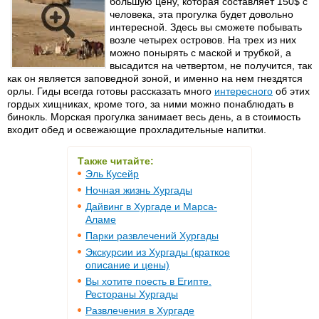
большую цену, которая составляет 150$ с
человека, эта прогулка будет довольно
интересной. Здесь вы сможете побывать
возле четырех островов. На трех из них
можно понырять с маской и трубкой, а
высадится на четвертом, не получится, так
как он является заповедной зоной, и именно на нем гнездятся
орлы. Гиды всегда готовы рассказать много
интересного
об этих
гордых хищниках, кроме того, за ними можно понаблюдать в
бинокль. Морская прогулка занимает весь день, а в стоимость
входит обед и освежающие прохладительные напитки.
Также читайте:
Эль Кусейр
Ночная жизнь Хургады
Дайвинг в Хургаде и Марса-
Аламе
Парки развлечений Хургады
Экскурсии из Хургады (краткое
описание и цены)
Вы хотите поесть в Египте.
Рестораны Хургады
Развлечения в Хургаде