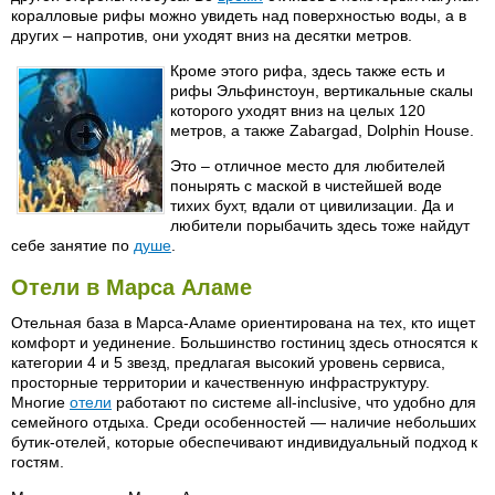
коралловые рифы можно увидеть над поверхностью воды, а в
других – напротив, они уходят вниз на десятки метров.
Кроме этого рифа, здесь также есть и
рифы Эльфинстоун, вертикальные скалы
которого уходят вниз на целых 120
метров, а также Zabargad, Dolphin House.
Это – отличное место для любителей
понырять с маской в чистейшей воде
тихих бухт, вдали от цивилизации. Да и
любители порыбачить здесь тоже найдут
себе занятие по
душе
.
Отели в Марса Аламе
Отельная база в Марса-Аламе ориентирована на тех, кто ищет
комфорт и уединение. Большинство гостиниц здесь относятся к
категории 4 и 5 звезд, предлагая высокий уровень сервиса,
просторные территории и качественную инфраструктуру.
Многие
отели
работают по системе all-inclusive, что удобно для
семейного отдыха. Среди особенностей — наличие небольших
бутик-отелей, которые обеспечивают индивидуальный подход к
гостям.