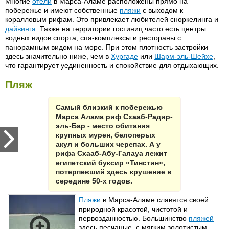
Многие
отели
в Марса-Аламе расположены прямо на
побережье и имеют собственные
пляжи
с выходом к
коралловым рифам. Это привлекает любителей сноркелинга и
дайвинга
. Также на территории гостиниц часто есть центры
водных видов спорта, спа-комплексы и рестораны с
панорамным видом на море. При этом плотность застройки
здесь значительно ниже, чем в
Хургаде
или
Шарм-эль-Шейхе
,
что гарантирует уединенность и спокойствие для отдыхающих.
Пляж
Самый близкий к побережью
Марса Алама риф Схааб-Радир-
эль-Бар - место обитания
крупных мурен, белоперых
акул и больших черепах. А у
рифа Схааб-Абу-Галауа лежит
египетский буксир «Тинстин»,
потерпевший здесь крушение в
середине 50-х годов.
Пляжи
в Марса-Аламе славятся своей
природной красотой, чистотой и
первозданностью. Большинство
пляжей
здесь песчаные, с мягким золотистым