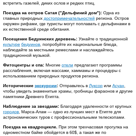
встретить газелей, диких ослов и редких птиц.
Поездка на остров Сатая ("Дельфиний дом"):
Одна из
главных природных
достопримечательностей
региона. Остров
окружен рифами, где туристы могут поплавать с дельфинами в
их естественной среде обитания.
Посещение Бедуинских деревень:
Узнайте о традиционной
культуре
бедуинов
, попробуйте их национальные блюда,
наблюдайте за местными ремеслами и наслаждайтесь
традиционной музыкой.
Фитоцентры и спа:
Многие
отели
предлагают программы
расслабления, включая массажи, хаммамы и процедуры с
использованием природных продуктов региона.
Исторические
экскурсии
:
Отправьтесь в
Луксор
или
Асуан
,
чтобы увидеть знаменитые храмы, гробницы фараонов и другие
памятники Древнего Египта.
Наблюдение за звездами:
Благодаря удаленности от крупных
городов
, Марса-Алам — одно из лучших мест в Египте для
астрономических туров с профессиональными телескопами.
Поездка на квадроцикле.
При этом трехчасовая прогулка на
одноместном байке обойдется в 60$, а такая же по