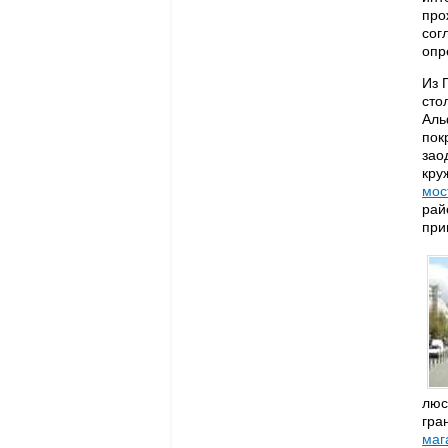
про
сог
опр
Из 
сто
Аль
пок
зао
кру
мос
рай
при
люс
гра
маг