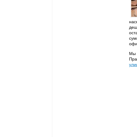
нас
деш
ост
сум
офи
Мы 
Пра
ули