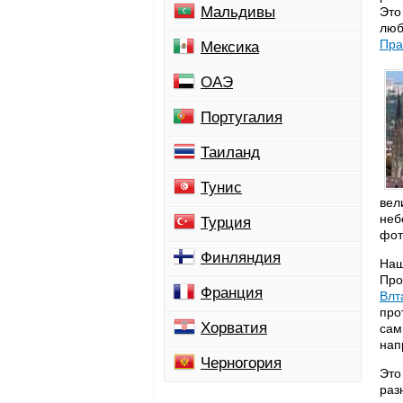
Мальдивы
Это
люб
Пра
Мексика
ОАЭ
Португалия
Таиланд
Тунис
вел
неб
Турция
фот
Финляндия
Наш
Про
Франция
Влт
про
Хорватия
сам
нап
Черногория
Это
раз