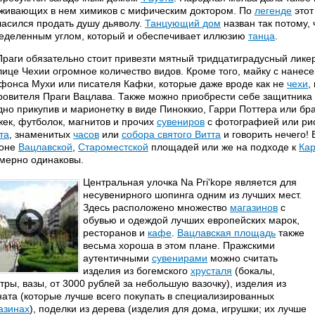
живающих в нем химиков с мифическим доктором. По
легенде
этот
ласился продать душу дьяволу.
Танцующий дом
назван так потому,
еделенным углом, который и обеспечивает иллюзию
танца
.
Праги обязательно стоит привезти мятный тридцатиградусный ликер
лице Чехии огромное количество видов. Кроме того, майку с нане
фонса Мухи или писателя Кафки, которые даже вроде как не
чехи
,
ровителя Праги Вацлава. Также можно приобрести себе защитника 
дно прикупив и марионетку в виде Пиноккио, Гарри Поттера или бр
жек, футболок, магнитов и прочих
сувениров
с фотографией или р
та
, знаменитых
часов
или
собора святого Витта
и говорить нечего! 
оне
Вацлавской
,
Староместской
площадей или же на подходе к
Кар
мерно одинаковы.
Центральная улочка Na Pri'kope является для
несувенирного шопинга одним из лучших мест.
Здесь расположено множество
магазинов
с
обувью и одеждой лучших европейских марок,
ресторанов и
кафе
.
Вацлавская площадь
также
весьма хороша в этом плане. Пражскими
аутентичными
сувенирами
можно считать
изделия из богемского
хрусталя
(бокалы,
тры, вазы, от 3000 рублей за небольшую вазочку), изделия из
ната (которые лучше всего покупать в специализированных
азинах
), поделки из дерева (изделия для дома, игрушки; их лучше