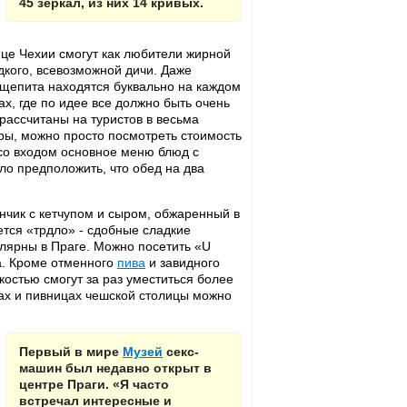
45 зеркал, из них 14 кривых.
це Чехии смогут как любители жирной
адкого, всевозможной дичи. Даже
бщепита находятся буквально на каждом
ах, где по идее все должно быть очень
рассчитаны на туристов в весьма
ары, можно просто посмотреть стоимость
со входом основное меню блюд с
ло предположить, что обед на два
нчик с кетчупом и сыром, обжаренный в
тся «трдло» - сдобные сладкие
улярны в Праге. Можно посетить «U
да. Кроме отменного
пива
и завидного
костью смогут за раз уместиться более
рах и пивницах чешской столицы можно
Первый в мире
Музей
секс-
машин был недавно открыт в
центре Праги. «Я часто
встречал интересные и