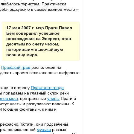
олюбилось туристам. Практически
себя экскурсию в самое важное место –
17 мая 2007 г. мэр Праги Павел
Бем совершил успешное
восхождение на Эверест, став
десятым по счету чехом,
покорившим высочайшую
вершину мира.
.
Пражский град
расположен на
сделать просто великолепные цифровые
уходя в сторону
Пражского града
.
ы попадаем на главный склон реки
рлов мост
, центральные
улицы
Праги и
стут цветы и разгуливают павлины. К
«Поющие фонтаны», к ним и
рекрасно. Кстати, они подсвечены
орка великолепной
музыки
разных