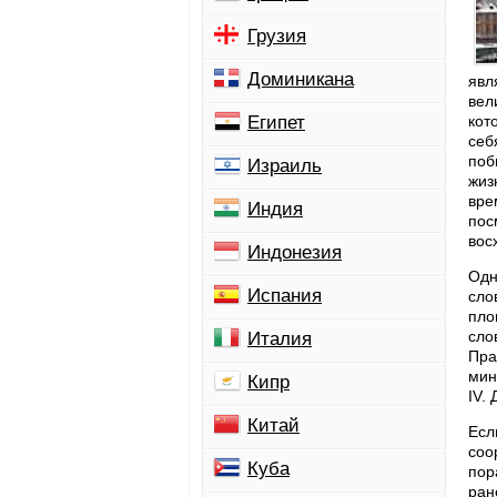
Грузия
Доминикана
явл
вел
Египет
кот
себ
поб
Израиль
жиз
вре
Индия
пос
вос
Индонезия
Одн
Испания
сло
пло
сло
Италия
Пра
мин
Кипр
IV.
Китай
Есл
соо
Куба
пор
ран