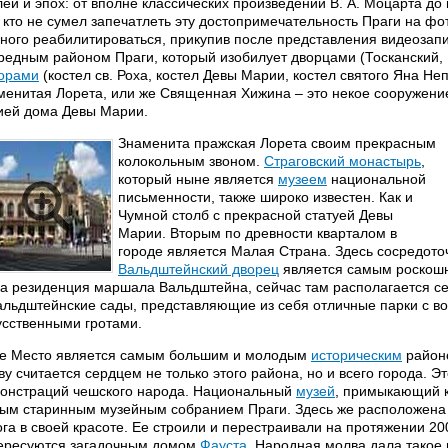
лей и эпох: от вполне классических произведений В. А. Моцарта д
, кто не сумел запечатлеть эту достопримечательность Праги на фо
ного реабилитироваться, прикупив после представления видеозап
редным районом Праги, который изобилует дворцами (Тосканский,
орами
(костел св. Роха, костел Девы Марии, костел святого Яна Не
менитая Лорета, или же Священная Хижина – это некое сооружение
ией дома Девы Марии.
Знаменита пражская Лорета своим прекрасным
колокольным звоном.
Страговский монастырь
,
который ныне является
музеем
национальной
письменности, также широко известен. Как и
Чумной столб с прекрасной статуей Девы
Марии. Вторым по древности кварталом в
городе является Малая Страна. Здесь сосредото
Вальдштейнский дворец
является самым роскошн
а резиденция маршала Вальдштейна, сейчас там располагается сен
альдштейнские сады, представляющие из себя отличные парки с 
усственными гротами.
е Место является самым большим и молодым
историческим
район
ву считается сердцем не только этого района, но и всего города. Э
онстраций чешского народа. Национальный
музей
, примыкающий 
ым старинным музейным собранием Праги. Здесь же расположена 
ога в своей красоте. Ее строили и перестраивали на протяжении 200
ересуются загадочным домом
Фауста
. Народная молва дала такое 