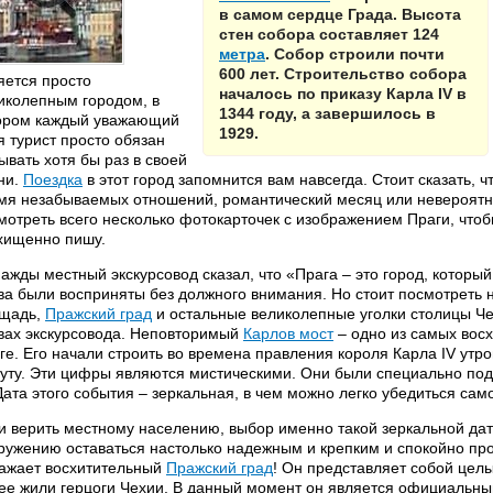
в самом сердце Града. Высота
стен собора составляет 124
метра
. Собор строили почти
600 лет. Строительство собора
яется просто
началось по приказу Карла IV в
иколепным городом, в
1344 году, а завершилось в
ором каждый уважающий
1929.
я турист просто обязан
ывать хотя бы раз в своей
ни.
Поездка
в этот город запомнится вам навсегда. Стоит сказать, ч
мя незабываемых отношений, романтический месяц или невероятно
мотреть всего несколько фотокарточек с изображением Праги, чтобы
хищенно пишу.
ажды местный экскурсовод сказал, что «Прага – это город, которы
ва были восприняты без должного внимания. Но стоит посмотреть 
щадь,
Пражский град
и остальные великолепные уголки столицы Че
вах экскурсовода. Неповторимый
Карлов мост
– одно из самых вос
ге. Его начали строить во времена правления короля Карла IV утро
уту. Эти цифры являются мистическими. Они были специально по
 Дата этого события – зеркальная, в чем можно легко убедиться сам
и верить местному населению, выбор именно такой зеркальной да
ружению оставаться настолько надежным и крепким и спокойно про
ажает восхитительный
Пражский град
! Он представляет собой цел
ее жили герцоги Чехии. В данный момент он является официальн