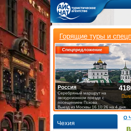
Горящие туры и спец
Спецпредложение
418
Россия
Серебряный маршрут на
Под
экскурсионном поезде с
посещением Пскова.
Выезд из Москвы 16.10.26 на 4 дня
О 
Чехия
В