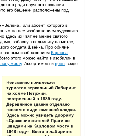
 доктор ради научного познания
 что его башенки расположены под
 «Зелена» или абсент, которого в
сенным на нее изображением художника
 но здесь их чтят не менее святого
дома, забавную ведьмочку на метле,
авого солдата Швейка. Про обилие
исованным изображением
Карлова
Всего этого можно найти в изобилии в
лову мосту
. Ассортимент и
цены
везде
Неизменно привлекает
туристов зеркальный Лабиринт
на холме Петржин,
построенный в 1889 году.
Деревянное здание отделано
гипсом в виде каменной кладки.
Здесь можно увидеть диораму
«Сражение жителей Праги со
шведами на Карловом мосту в
1648 году». Всего в лабиринте