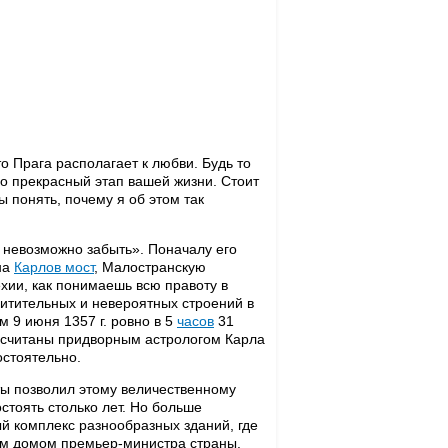
то Прага располагает к любви. Будь то
 прекрасный этап вашей жизни. Стоит
 понять, почему я об этом так
й невозможно забыть». Поначалу его
на
Карлов мост
, Малостранскую
хии, как понимаешь всю правоту в
хитительных и невероятных строений в
м 9 июня 1357 г. ровно в 5
часов
31
дсчитаны придворным астрологом Карла
остоятельно.
ты позволил этому величественному
стоять столько лет. Но больше
ый комплекс разнообразных зданий, где
ым домом премьер-министра страны.