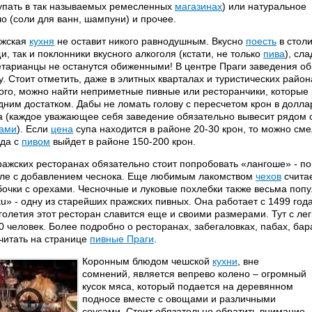
упать в так называемых ремесленных
магазинах
) или натуральное
о (соли для ванн, шампуни) и прочее.
жская
кухня
не оставит никого равнодушным. Вкусно
поесть
в столи
и, так и поклонники вкусного алкоголя (кстати, не только
пива
), сл
етарианцы не останутся обиженными! В центре Праги заведения о
у. Стоит отметить, даже в элитных кварталах и туристических район
ого, можно найти неприметные пивные или ресторанчики, которые 
дним достатком. Дабы не ломать голову с пересчетом крон в долл
а (каждое уважающее себя заведение обязательно вывесит рядом 
ами
). Если
цена
супа находится в районе 20-30 крон, то можно сме
да с
пивом
выйдет в районе 150-200 крон.
ражских ресторанах обязательно стоит попробовать «лангоше» - по
ле с добавлением чеснока. Еще любимым лакомством
чехов
считае
бочки с орехами. Чесночные и луковые похлебки также весьма поп
ku» - одну из старейших пражских пивных. Она работает с 1499 го
голетия этот ресторан славится еще и своими размерами. Тут с лег
0 человек. Более подробно о ресторанах, забегаловках, пабах, ба
читать на странице
пивные Праги
.
Коронным блюдом чешской
кухни
, вне
сомнений, является вепрево колено – огромный
кусок мяса, который подается на деревянном
подносе вместе с овощами и различными
соусами. Стоит обязательно обратить внимание