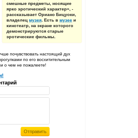
смешные предметы, носящие
ярко эротический характер», -
рассказывает Ориано Бицуоки,
владелец
музея
. Есть в
музее
и
кинотеатр, на экране которого
демонстрируются старые
эротические фильмы.
учше почувствовать настоящий дух
прогулками по его восхитительным
ни о чем не пожалеете!
и!
нтарий