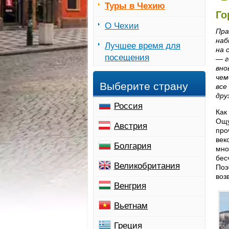
Туры в Чехию
Го
О Чехии
Пра
наб
Лучшее время для
на 
посещения
— г
вно
чем
Выберите страну
все
дру
Россия
Как
Ощу
Австрия
про
век
Болгария
мно
бес
Великобритания
Поэ
воз
Венгрия
Вьетнам
Греция