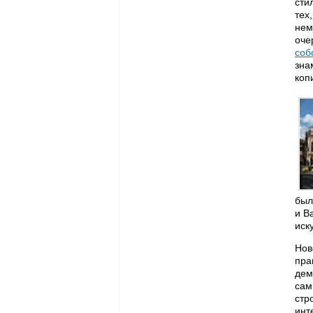
сти
тех
нем
оче
соб
зна
коп
был
и В
иск
Нов
пра
дем
сам
стр
инт