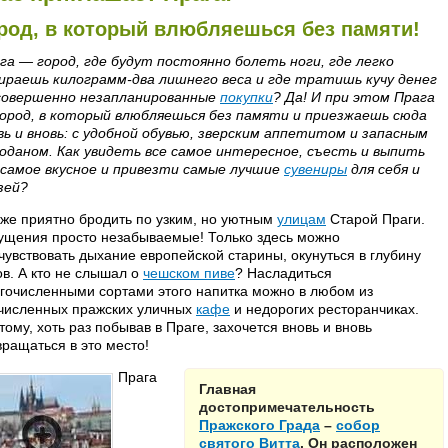
род, в который влюбляешься без памяти!
га — город, где будут постоянно болеть ноги, где легко
ираешь килограмм-два лишнего веса и где тратишь кучу денег
совершенно незапланированные
покупки
? Да! И при этом Прага
ород, в который влюбляешься без памяти и приезжаешь сюда
вь и вновь: с удобной обувью, зверским аппетитом и запасным
оданом. Как увидеть все самое интересное, съесть и выпить
 самое вкусное и привезти самые лучшие
сувениры
для себя и
зей?
 же приятно бродить по узким, но уютным
улицам
Старой Праги.
щения просто незабываемые! Только здесь можно
чувствовать дыхание европейской старины, окунуться в глубину
ов. А кто не слышал о
чешском пиве
? Насладиться
гочисленными сортами этого напитка можно в любом из
численных пражских уличных
кафе
и недорогих ресторанчиках.
тому, хоть раз побывав в Праге, захочется вновь и вновь
вращаться в это место!
Прага
Главная
достопримечательность
Пражского Града
–
собор
святого Витта
. Он расположен