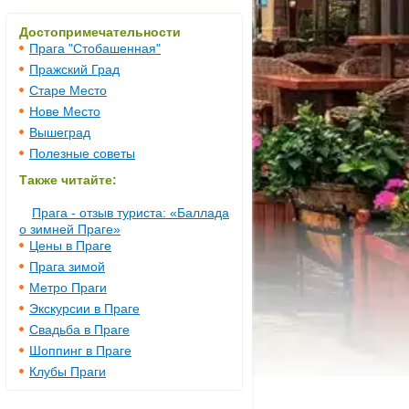
Достопримечательности
Прага "Стобашенная"
Пражский Град
Старе Место
Нове Место
Вышеград
Полезные советы
Также читайте:
Прага - отзыв туриста: «Баллада
о зимней Праге»
Цены в Праге
Прага зимой
Метро Праги
Экскурсии в Праге
Свадьба в Праге
Шоппинг в Праге
Клубы Праги