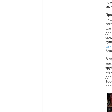
пок
мыл
Пра
пищ
вег
шаг
дор
сре
суп
цен
блю
В п
мас
тру
Fle
дол
100
про