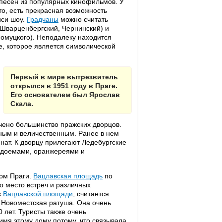
о песен из популярных кинофильмов. У
то, есть прекрасная возможность
иси шоу.
Градчаны
можно считать
 Шварценбергский, Чернинский) и
помуцкого). Неподалеку находится
, которое является символической
Первый в мире вытрезвитель
открылся в 1951 году в Праге.
Его основателем был Ярослав
Скала.
чено большинство пражских дворцов.
ым и величественным. Ранее в нем
ат. К дворцу прилегают Ледебургские
водоемами, оранжереями и
ом Праги.
Вацлавская площадь
по
то место встреч и различных
к
Вацлавской площади
, считается
Новоместская ратуша. Она очень
 лет. Туристы также очень
имя этому дому потому, что связывала