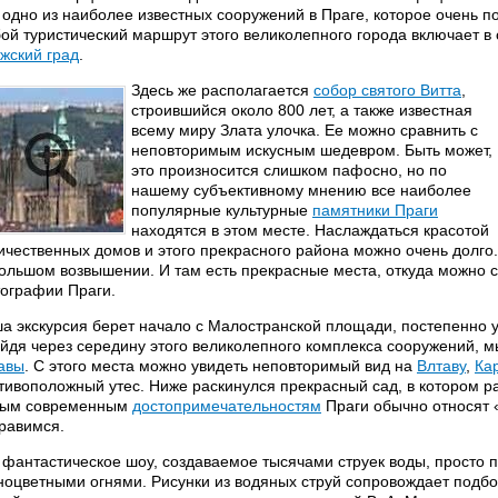
 одно из наиболее известных сооружений в Праге, которое очень п
ой туристический маршрут этого великолепного города включает в 
жский град
.
Здесь же располагается
собор святого Витта
,
строившийся около 800 лет, а также известная
всему миру Злата улочка. Ее можно сравнить с
неповторимым искусным шедевром. Быть может,
это произносится слишком пафосно, но по
нашему субъективному мнению все наиболее
популярные культурные
памятники Праги
находятся в этом месте. Наслаждаться красотой
ичественных домов и этого прекрасного района можно очень долго
ольшом возвышении. И там есть прекрасные места, откуда можно 
ографии Праги.
а экскурсия берет начало с Малостранской площади, постепенно 
йдя через середину этого великолепного комплекса сооружений, м
авы
. С этого места можно увидеть неповторимый вид на
Влтаву
,
Ка
тивоположный утес. Ниже раскинулся прекрасный сад, в котором ра
ым современным
достопримечательностям
Праги обычно относят 
равимся.
 фантастическое шоу, создаваемое тысячами струек воды, просто п
ноцветными огнями. Рисунки из водяных струй сопровождает подб