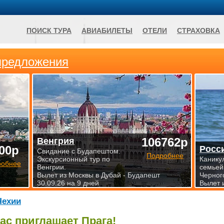
ПОИСК ТУРА
АВИАБИЛЕТЫ
ОТЕЛИ
СТРАХОВКА
предложения
106762р
Венгрия
00р
Росс
Свидание с Будапештом.
Подробнее
Экскурсионный тур по
Канику
робнее
Венгрии.
семьей
Вылет из Москвы в Дубай - Будапешт
Черног
30.09.26 на 9 дней
Вылет 
Чехии
ас приглашает Прага!