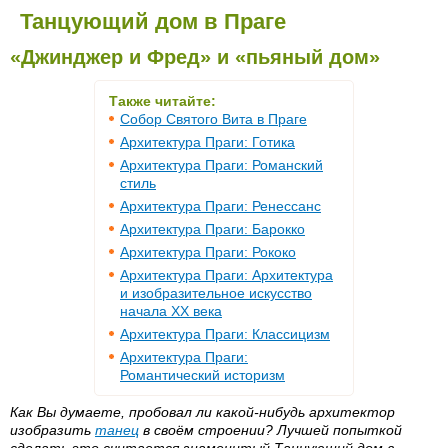
Танцующий дом в Праге
«Джинджер и Фред» и «пьяный дом»
Также читайте:
Собор Святого Вита в Праге
Архитектура Праги: Готика
Архитектура Праги: Романский
стиль
Архитектура Праги: Ренессанс
Архитектура Праги: Барокко
Архитектура Праги: Рококо
Архитектура Праги: Архитектура
и изобразительное искусство
начала ХХ века
Архитектура Праги: Классицизм
Архитектура Праги:
Романтический историзм
Как Вы думаете, пробовал ли какой-нибудь архитектор
изобразить
танец
в своём строении? Лучшей попыткой