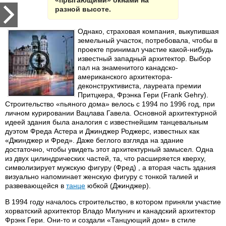
«прыгающими» окнами на
разной высоте.
Однако, страховая компания, выкупившая
земельный участок, потребовала, чтобы в
проекте принимал участие какой-нибудь
известный западный архитектор. Выбор
пал на знаменитого канадско-
американского архитектора-
деконструктивиста, лауреата премии
Притцкера, Фрэнка Гери (Frank Gehry).
Строительство «пьяного дома» велось с 1994 по 1996 год, при
личном курировании Вацлава Гавела. Основной архитектурной
идеей здания была аналогия с известнейшим танцевальным
дуэтом Фреда Астера и Джинджер Роджерс, известных как
«Джинджер и Фред». Даже беглого взгляда на здание
достаточно, чтобы увидеть этот архитектурный замысел. Одна
из двух цилиндрических частей, та, что расширяется кверху,
символизирует мужскую фигуру (Фред) , а вторая часть здания
визуально напоминает женскую фигуру с тонкой талией и
развевающейся в
танце
юбкой (Джинджер).
В 1994 году началось строительство, в котором приняли участие
хорватский архитектор Владо Милунич и канадский архитектор
Фрэнк Гери. Они-то и создали «Танцующий дом» в стиле