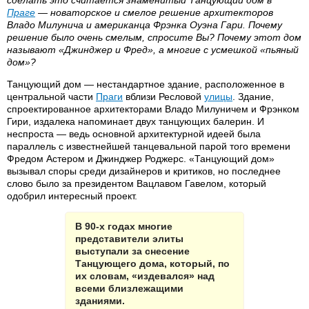
сделать это считается знаменитый Танцующий дом в
Праге
— новаторское и смелое решение архитекторов
Владо Милунича и американца Фрэнка Оуэна Гари. Почему
решение было очень смелым, спросите Вы? Почему этот дом
называют «Джинджер и Фред», а многие с усмешкой «пьяный
дом»?
Танцующий дом — нестандартное здание, расположенное в
центральной части
Праги
вблизи Ресловой
улицы
. Здание,
спроектированное архитекторами Владо Милуничем и Фрэнком
Гири, издалека напоминает двух танцующих балерин. И
неспроста — ведь основной архитектурной идеей была
параллель с известнейшей танцевальной парой того времени
Фредом Астером и Джинджер Роджерс. «Танцующий дом»
вызывал споры среди дизайнеров и критиков, но последнее
слово было за президентом Вацлавом Гавелом, который
одобрил интересный проект.
В 90-х годах многие
представители элиты
выступали за снесение
Танцующего дома, который, по
их словам, «издевался» над
всеми близлежащими
зданиями.