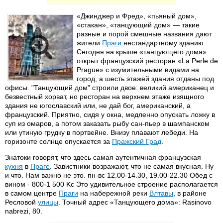
«Джинджер и Фред», «пьяный дом»,
«стакан», «танцующий дом» — такие
разные и порой смешные названия дают
жители
Праги
нестандартному зданию.
Сегодня на крыше «танцующего дома»
открыт французский ресторан «La Perle de
Prague» с изумительными видами на
город, а шесть этажей здания отданы под
офисы. "Танцующий дом" строили двое: великий американец и
безвестный хорват, но ресторан на верхнем этаже изящного
здания не югославский или, не дай бог, американский, а
французский. Приятно, сидя у окна, медленно опускать ложку в
суп из омаров, а потом заказать рыбу сан-пьер в шампанском
или утиную грудку в портвейне. Внизу плавают лебеди. На
горизонте солнце опускается за
Пражский Град
.
Знатоки говорят, что здесь самая аутентичная французская
кухня
в
Праге
. Завистники возражают, что не самая вкусная. Ну
и что. Нам важно не это. пн-вс 12.00-14.30, 19.00-22.30 Обед с
вином - 800-1 500 Kc Это удивительное строение располагается
в самом центре
Праги
на набережной реки
Влтавы
, в районе
Ресловой
улицы
. Точный адрес «Танцующего дома»: Rasinovo
nabrezi, 80.