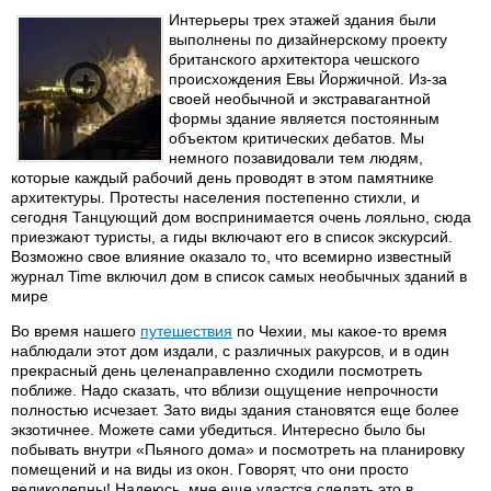
Интерьеры трех этажей здания были
выполнены по дизайнерскому проекту
британского архитектора чешского
происхождения Евы Йоржичной. Из-за
своей необычной и экстравагантной
формы здание является постоянным
объектом критических дебатов. Мы
немного позавидовали тем людям,
которые каждый рабочий день проводят в этом памятнике
архитектуры. Протесты населения постепенно стихли, и
сегодня Танцующий дом воспринимается очень лояльно, сюда
приезжают туристы, а гиды включают его в список экскурсий.
Возможно свое влияние оказало то, что всемирно известный
журнал Time включил дом в список самых необычных зданий в
мире
Во время нашего
путешествия
по Чехии, мы какое-то время
наблюдали этот дом издали, с различных ракурсов, и в один
прекрасный день целенаправленно сходили посмотреть
поближе. Надо сказать, что вблизи ощущение непрочности
полностью исчезает. Зато виды здания становятся еще более
экзотичнее. Можете сами убедиться. Интересно было бы
побывать внутри «Пьяного дома» и посмотреть на планировку
помещений и на виды из окон. Говорят, что они просто
великолепны! Надеюсь, мне еще удастся сделать это в