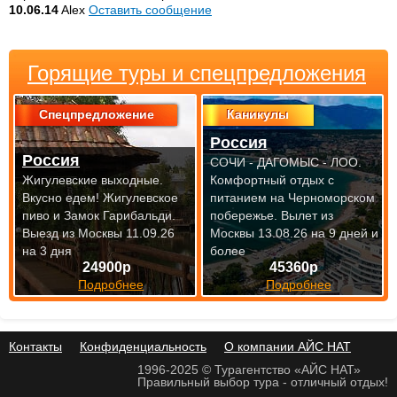
10.06.14
Alex
Оставить сообщение
Горящие туры и спецпредложения
Спецпредложение
Каникулы
Россия
Россия
СОЧИ - ДАГОМЫС - ЛОО.
Жигулевские выходные.
Комфортный отдых с
Вкусно едем! Жигулевское
питанием на Черноморском
пиво и Замок Гарибальди.
побережье.
Вылет из
Выезд из Москвы 11.09.26
Москвы 13.08.26 на 9 дней и
на 3 дня
более
24900р
45360р
Подробнее
Подробнее
Контакты
Конфиденциальность
О компании АЙС НАТ
1996-2025 © Турагентство «АЙС НАТ»
Правильный выбор тура - отличный отдых!