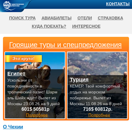
КОНТАКТЫ
ПОИСК ТУРА
АВИАБИЛЕТЫ
ОТЕЛИ
СТРАХОВКА
КУДА ПОЕХАТЬ?
ИНТЕРЕСНОЕ
Горящие туры и спецпредложения
Это круто!
Египет
Турция
Ускользни от
повседневности в
КЕМЕР. Твой комфортный
тропический оазис! Шарм
отдых на морском
эль Шейх ждёт!
Вылет из
побережье.
Вылет из
Москвы 23.08.26 на 9 дней
Москвы 11.08.26 на 8 дней
601$ 50581р
716$ 60812р.
Подробнее
Подробнее
О Чехии