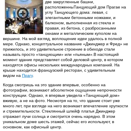
две закругленные башни,
расположенныТанцующий дом Прагае на
углу Танцующего дома: левая, с
элегантными бетонными ножками, и
балконом, выполненная из стекла и
правая, из бетона, с разбросанными
окнами и металлическим куполом на
вершине. На мой взгляд, воплощение идеи удалось в полной
мере. Однако, концептуальное название «Джинджер и Фред» не
прижилось, и это удивительное строение в обиходе стали
называть просто «танцующим» или «пьяным».В настоящий
момент здание представляет собой деловой центр, в котором
находятся офисы нескольких международных компаний. На
крыше находится французский ресторан, с удивительным
видом на
Прагу
.
Когда смотришь на это здание впервые, особенно на
фотографии, возникают абсолютное ощущение непрочности
конструкции. Однако, я впервые увидела «Танцующий дом»
вживую, а не на фото. Несмотря на то, что здание стоит уже
много лет, при взгляде на него возникает впечатление хрупкости
и стремительности. Стеклянный шлейф платья Джинджер
отражает лучи солнца и смотрится очень нарядно. В этом
уникальном доме шесть этажей, сейчас его используют, в
основном, как офисный центр.