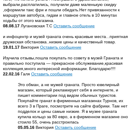
выбрали,расплатились, получили даже маленькую скидку
,оформили такс фри и пошли обедать.Нет привязанности к
маршрутам автобуса, гидам и главное отель в 10 минутах
ходьбы от этого магазина.
08.08.17
Лугановская Т.С
Оставить сообщение
и инфоцентр и музей граната очень красивые места...приятная
дружеская обстановка..низкие цены и качественый товар.
19.01.17
Виктория
Оставить сообщение
Изучила отзывы,пошла покупать по совету в музей Граната и
правильно поступила — прекрасное обслужевание,красивая
коллекция,много интересной информации. Благодарю!!!!
22.02.16
Галя
Оставить сообщение
Это обман, а не мужей граната. Просто ювелирный
магазин, который рекламирует себя в интернете, и
пишет комментарии под видом обычных туристов.
Покупайте гранат в фирменных магазинах Турнов, их
всего 3 в Праге, посмотрите на сайте фабрики. Там нет
подделок и цены самые низкие. Я в музее граната
купила кольцо за 80 евро, а в фирменном магазине оно
стоило 55, очень расстроилась
05.05.16
Виктория
Оставить сообщение