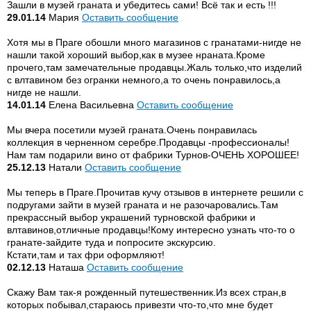
Зашли в музей граната и убедитесь сами! Всё так и есть !!!
29.01.14
Мария
Оставить сообщение
Хотя мы в Праге обошли много магазинов с гранатами-нигде не
нашли такой хороший выбор,как в музее нраната.Кроме
прочего,там замечательные продавцы.Жаль только,что изделий
с влтавином без огранки немного,а то очень понравилось,а
нигде не нашли.
14.01.14
Елена Васильевна
Оставить сообщение
Мы вчера посетили музей граната.Очень понравилась
коллекция в черненном серебре.Продавцы -профессионалы!
Нам там подарили вино от фабрики Турнов-ОЧЕНЬ ХОРОШЕЕ!
25.12.13
Натали
Оставить сообщение
Мы теперь в Праге.Прочитав кучу отзывов в интернете решили с
подругами зайти в музей граната и не разочаровались.Там
прекрассный выбор украшений турновской фабрики и
влтавинов,отличные продавцы!Кому интересно узнать что-то о
гранате-зайдите туда и попросите экскурсию.
Кстати,там и тах фри оформляют!
02.12.13
Наташа
Оставить сообщение
Скажу Вам так-я рожденный путешественник.Из всех стран,в
которых побывал,стараюсь привезти что-то,что мне будет