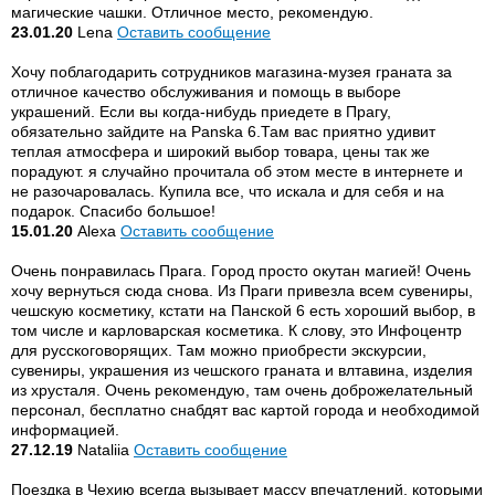
магические чашки. Отличное место, рекомендую.
23.01.20
Lena
Оставить сообщение
Хочу поблагодарить сотрудников магазина-музея граната за
отличное качество обслуживания и помощь в выборе
украшений. Если вы когда-нибудь приедете в Прагу,
обязательно зайдите на Panska 6.Там вас приятно удивит
теплая атмосфера и широкий выбор товара, цены так же
порадуют. я случайно прочитала об этом месте в интернете и
не разочаровалась. Купила все, что искала и для себя и на
подарок. Спасибо большое!
15.01.20
Alexa
Оставить сообщение
Очень понравилась Прага. Город просто окутан магией! Очень
хочу вернуться сюда снова. Из Праги привезла всем сувениры,
чешскую косметику, кстати на Панской 6 есть хороший выбор, в
том числе и карловарская косметика. К слову, это Инфоцентр
для русскоговорящих. Там можно приобрести экскурсии,
сувениры, украшения из чешского граната и влтавина, изделия
из хрусталя. Очень рекомендую, там очень доброжелательный
персонал, бесплатно снабдят вас картой города и необходимой
информацией.
27.12.19
Nataliia
Оставить сообщение
Поездка в Чехию всегда вызывает массу впечатлений, которыми