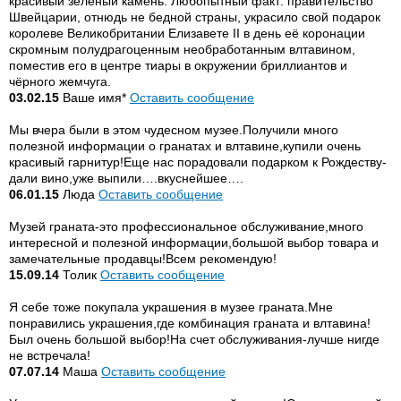
красивый зелёный камень. Любопытный факт: правительство
Швейцарии, отнюдь не бедной страны, украсило свой подарок
королеве Великобритании Елизавете II в день её коронации
скромным полудрагоценным необработанным влтавином,
поместив его в центре тиары в окружении бриллиантов и
чёрного жемчуга.
03.02.15
Ваше имя*
Оставить сообщение
Мы вчера были в этом чудесном музее.Получили много
полезной информации о гранатах и влтавине,купили очень
красивый гарнитур!Еще нас порадовали подарком к Рождеству-
дали вино,уже выпили….вкуснейшее….
06.01.15
Люда
Оставить сообщение
Музей граната-это профессиональное обслуживание,много
интересной и полезной информации,большой выбор товара и
замечательные продавцы!Всем рекомендую!
15.09.14
Толик
Оставить сообщение
Я себе тоже покупала украшения в музее граната.Мне
понравились украшения,где комбинация граната и влтавина!
Был очень большой выбор!На счет обслуживания-лучше нигде
не встречала!
07.07.14
Маша
Оставить сообщение