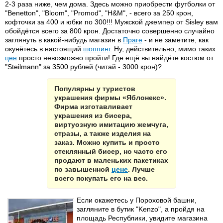
2-3 раза ниже, чем дома. Здесь можно приобрести футболки от
"Benetton", "Bloom", "Promod", "H&M", - всего за 250 крон,
кофточки за 400 и юбки по 300!!! Мужской джемпер от Sisley вам
обойдётся всего за 800 крон. Достаточно совершенно случайно
заглянуть в какой-нибудь магазин в
Праге
- и не заметите, как
окунётесь в настоящий
шоппинг
. Ну, действительно, мимо таких
цен
просто невозможно пройти! Где ещё вы найдёте костюм от
"Steilmann" за 3500 рублей (читай - 3000 крон)?
Популярны у туристов
украшения фирмы «Яблонекс».
Фирма изготавливает
украшения из бисера,
виртуозную имитацию жемчуга,
стразы, а также изделия на
заказ. Можно купить и просто
стеклянный бисер, но часто его
продают в маленьких пакетиках
по завышенной
цене
. Лучше
всего покупать его на вес.
Если окажетесь у Пороховой башни,
загляните в бутик "Kenzo", а пройдя на
площадь Республики, увидите магазина