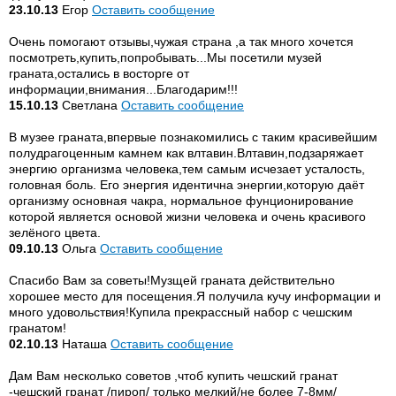
23.10.13
Егор
Оставить сообщение
Очень помогают отзывы,чужая страна ,а так много хочется
посмотреть,купить,попробывать...Мы посетили музей
граната,остались в восторге от
информации,внимания...Благодарим!!!
15.10.13
Светлана
Оставить сообщение
В музее граната,впервые познакомились с таким красивейшим
полудрагоценным камнем как влтавин.Влтавин,подзаряжает
энергию организма человека,тем самым исчезает усталость,
головная боль. Его энергия идентична энергии,которую даёт
организму основная чакра, нормальное фунционирование
которой является основой жизни человека и очень красивого
зелёного цвета.
09.10.13
Ольга
Оставить сообщение
Спасибо Вам за советы!Музщей граната действительно
хорошее место для посещения.Я получила кучу информации и
много удовольствия!Купила прекрассный набор с чешским
гранатом!
02.10.13
Наташа
Оставить сообщение
Дам Вам несколько советов ,чтоб купить чешский гранат
-чешский гранат /пироп/ только мелкий/не более 7-8мм/