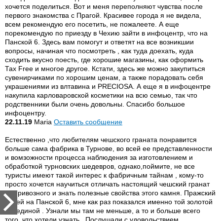
хочется поделиться. Вот и меня переполняют чувства после
первого знакомства с Прагой. Красивее города я не видела,
всем рекомендую его посетить, не пожалеете. А еще
порекомендую по приезду в Чехию зайти в инфоцентр, что на
Панской 6. Здесь вам помогут и ответят на все возникшии
вопросы, начиная что посмотреть , как туда доехать, куда
сходить вкусно поесть, где хорошие магазины, как оформить
Тах Free и многое другое. Кстати, здесь же можно закупиться
сувенирчиками по хорошим ценам, а также порадовать себя
украшениями из влтавина и PRECIOSA. А еще я в инфоцентре
накупила карловаровской косметики на всю семью, так что
родственники были очень довольны. Спасибо большое
инфоцентру.
22.11.19
Maria
Оставить сообщение
Естественно ,что любителям чешского граната понравится
больше сама фабрика в Турнове, во всей ее представленности
и вомзожности процессa наблюдения за изготовлением и
обработкой турновских шедевров, однако,поймите, не все
туристы имеют такой интерес к фабричным тайнам , кому-то
просто хочется научиться отличать настоящий чешский гранат
от привозного и знать полезные свойства этого камня. Пражский
музей на Панской 6, мне как раз показался именно той золотой
серединой . Узнали мы там не меньше, а то и больше всего
того, что хотели узнать . Послушали с удовольствием,