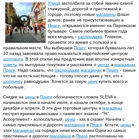
Улица
застолбила за собой звание самой
гламурной, дорогой и престижной в
городе, поэтому новые
магазины
фэшн-
домов, ранее не присутствовавших в
Праге
, открываются именно на Парижском
бульваре. Самое любимое время года
всех модниц -
распродажа
. Главное,
провести это время с пользой и в
правильном месте. Мы выбираем
Прагу
, которая буквально лет
10 назад завоевала право называться европейским центром
шоппинга
. В этой статье мы предложим вам вполне конкретные
советы
по выгодным покупкам и расскажем о
ценах
а
магазинах
Праги
. Надо сказать, что
распродажи
магазинах
в
Праге
- самые
что ни на есть настоящие - голову сносит даже у тех, кто к
шоппингу
равнодушен. Хочется за такую
цену
купить всего и
побольше.
Скидки на
цены
в
Праге
обозначаются словом SLEVA и
начинаются они в начале июля, в начале октября, в конце
декабря и апреля. В эти дни торговые центры и
магазины
пестрят яркими вывесками с таким вот знаком - "%".
Ассортимент - колоссальный,
цены
- как в сказке! Начнём с
самых престижных и дорогих
магазинов
в
Праге
. Кстати,
цены
в
этих
магазинах
на порядок ниже московских.Одни из самых
престижных и дорогих
магазинов
в
Праге
расположены на