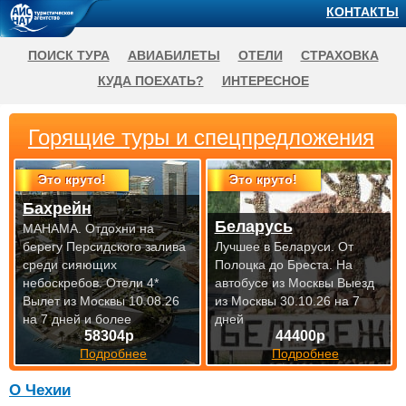
КОНТАКТЫ
ПОИСК ТУРА
АВИАБИЛЕТЫ
ОТЕЛИ
СТРАХОВКА
КУДА ПОЕХАТЬ?
ИНТЕРЕСНОЕ
Горящие туры и спецпредложения
Это круто!
Это круто!
Бахрейн
Беларусь
МАНАМА. Отдохни на
берегу Персидского залива
Лучшее в Беларуси. От
среди сияющих
Полоцка до Бреста. На
небоскребов. Отели 4*
автобусе из Москвы
Выезд
Вылет из Москвы 10.08.26
из Москвы 30.10.26 на 7
на 7 дней и более
дней
58304р
44400р
Подробнее
Подробнее
О Чехии