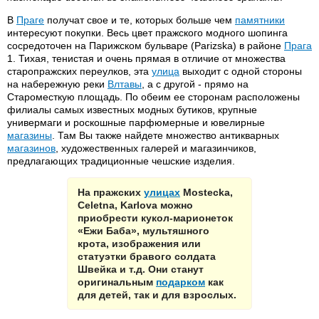
В
Праге
получат свое и те, которых больше чем
памятники
интересуют покупки. Весь цвет пражского модного шопинга
сосредоточен на Парижском бульваре (Parizska) в районе
Прага
1. Тихая, тенистая и очень прямая в отличие от множества
старопражских переулков, эта
улица
выходит с одной стороны
на набережную реки
Влтавы
, а с другой - прямо на
Староместкую площадь. По обеим ее сторонам расположены
филиалы самых известных модных бутиков, крупные
универмаги и роскошные парфюмерные и ювелирные
магазины
. Там Вы также найдете множество антикварных
магазинов
, художественных галерей и магазинчиков,
предлагающих традиционные чешские изделия.
На пражских
улицах
Mostecka,
Celetna, Karlova можно
приобрести кукол-марионеток
«Ежи Баба», мультяшного
крота, изображения или
статуэтки бравого солдата
Швейка и т.д. Они станут
оригинальным
подарком
как
для детей, так и для взрослых.