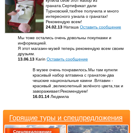
купила себе этот набор из
граната.Сертификат дали
Турновский,тaxfree получила и много
интересного узнала о гранатах!
Рекомендую всем!
24.02.13
Наташа
Оставить сообщение
Мы тоже остались очень довольны покупками и
информацией.
Я этот магазин-музей теперь рекомендую всем своим
друзьям.
13.06.13
Karin
Оставить сообщение
В музее очень понравилось.Мы там купили
красивый набор влтавина с гранатом-два
чешские национальные камни .Влтавин -
красивый ,великолепный зелёного цвета,так и
завораживает.Рекомендуем!
16.01.14
Людмила
Горящие туры и спецпредложения
Спецпредложение