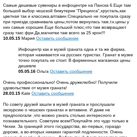
Самые дешевые сувениры в инфоцентре на Панска 6.Еще там
большой выбор чешской бижутерии "Прециоса",хрусталь,как
цветная так и классика,влтавин.Специально не покупала сразу
при приезде,сравнивала цены,потом вернулась там,т.к.цены у
них самые хорошие.Еще большой плюс,что там возвращают
сразу такс фри.Да,магнитки там всего за 25 крон!!!
10.05.15
Мария
Оставить сообщение
Инфоцентр как и музей граната одна и та же фирма,
которая наживается на русских туристах. Гранат в музее
точно покупать не стоит. В фирменных магазинах цены
дешевле
05.05.16
Ольга
Оставить сообщение
Очень профессионально! Очень дружелюбно! Получили
удовольствие от музея граната!
28.03.15
Kate
Оставить сообщение
По совету друзей зашли в музей граната и прослушали
экскурсию о чешских гранатах и влтавине. И даже не
предпологали ,что можно узнать столько интересного и
познавательного. Советуем всем!Покупайте это чудо только в
Чехии. За границей этого государства, во-первых, гораздо
дороже, а во-вторых никаких гарантий подлинности. Очень