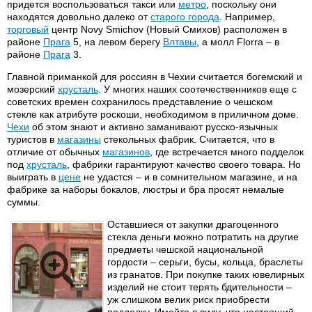
придется воспользоваться такси или
метро
, поскольку они
находятся довольно далеко от
старого города
. Например,
торговый
центр Novy Smichov (Новый Смихов) расположен в
районе
Прага
5, на левом берегу
Влтавы
, а молл Florra – в
районе
Прага
3.
Главной приманкой для россиян в Чехии считается богемский и
мозерский
хрусталь
. У многих наших соотечественников еще с
советских времен сохранилось представление о чешском
стекле как атрибуте роскоши, необходимом в приличном доме.
Чехи
об этом знают и активно заманивают русско-язычных
туристов в
магазины
стекольных фабрик. Считается, что в
отличие от обычных
магазинов
, где встречается много подделок
под
хрусталь
, фабрики гарантируют качество своего товара. Но
выиграть в
цене
не удастся – и в сомнительном магазине, и на
фабрике за наборы бокалов, люстры и бра просят немалые
суммы.
Оставшиеся от закупки драгоценного
стекла деньги можно потратить на другие
предметы чешской национальной
гордости – серьги, бусы, кольца, браслеты
из гранатов. При покупке таких ювелирных
изделий не стоит терять бдительности –
уж слишком велик риск приобрести