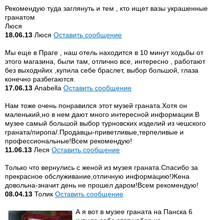
Рекомендую туда заглянуть и тем , кто ищет вазы украшенные
гранатом
Люся
18.06.13
Люся
Оставить сообщение
Мы еще в Праге , наш отель находится в 10 минут ходьбы от
этого магазина, были там, отлично все, интересно , работают
без выходнйих ,купила себе браслет, выбор большой, глаза
конечно разбегаются.
17.06.13
Anabella
Оставить сообщение
Нам тоже очень понравился этот музей граната.Хотя он
маленький,но в нем дают много интересной информации.В
музее самый большой выбор турновских изделий из чешского
граната/пиропа/.Продавцы-приветливые,терпеливые и
профессиональные!Всем рекомендую!
11.06.13
Леся
Оставить сообщение
Только что вернулись с женой из музея граната.Спасибо за
прекрасное обслуживание,отличную информацию!Жена
довольна-значит день не прошел даром!Всем рекомендую!
08.04.13
Толик
Оставить сообщение
А я вот в музее граната на Панска 6