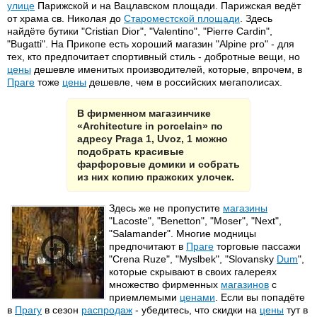
улице
Парижской и на Вацлавском площади. Парижская ведёт
от храма св. Николая до
Староместской площади
. Здесь
найдёте бутики "Cristian Dior", "Valentino", "Pierre Cardin",
"Bugatti". На Прикопе есть хороший магазин "Alpine pro" - для
тех, кто предпочитает спортивный стиль - добротные вещи, но
цены
дешевле именитых производителей, которые, впрочем, в
Праге
тоже
цены
дешевле, чем в российских мегаполисах.
В фирменном магазинчике
«Architecture in porcelain» по
адресу Praga 1, Uvoz, 1 можно
подобрать красивые
фарфоровые домики и собрать
из них копию пражских улочек.
Здесь же не пропустите
магазины
"Lacoste", "Benetton", "Moser", "Next",
"Salamander". Многие модницы
предпочитают в
Праге
торговые пассажи
"Crena Ruze", "Myslbek", "Slovansky
Dum
",
которые скрывают в своих галереях
множество фирменных
магазинов
с
приемлемыми
ценами
. Если вы попадёте
в
Прагу
в сезон
распродаж
- убедитесь, что скидки на
цены
тут в