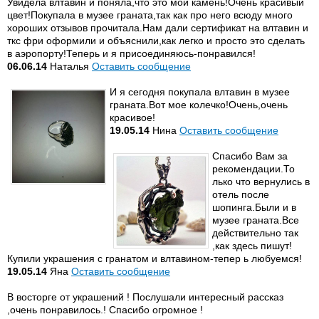
Увидела влтавин и поняла,что это мой камень!Очень красивый
цвет!Покупала в музее граната,так как про него всюду много
хороших отзывов прочитала.Нам дали сертификат на влтавин и
ткс фри оформили и объяснили,как легко и просто это сделать
в аэропорту!Теперь и я присоединяюсь-понравился!
06.06.14
Наталья
Оставить сообщение
И я сегодня покупала влтавин в музее
граната.Вот мое колечко!Очень,очень
красивое!
19.05.14
Нина
Оставить сообщение
Спасибо Вам за
рекомендации.То
лько что вернулись в
отель после
шопинга.Были и в
музее граната.Все
действительно так
,как здесь пишут!
Купили украшения с гранатом и влтавином-тепер ь любуемся!
19.05.14
Яна
Оставить сообщение
В восторге от украшений ! Послушали интересный рассказ
,очень понравилось.! Спасибо огромное !