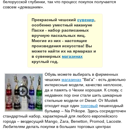
белорусской глубинки, так что процесс покупок получается
совсем «домашним».
Прекрасный чешский
сувенир
,
особенно уместный накануне
Пасхи - набор расписанных
вручную пасхальных яиц.
Многие из них - настоящие
произведения искусства! Вы
можете найти их на ярмарках и
в сувенирных
магазинах
круглый год.
Обувь можете выбирать в фирменных
чешских
магазинах
"Bat'a" - есть довольно
интересные модели, качество неплохое,
да и память о Чехии хорошая. К слову, с
недавних пор они стали шить шикарные
стильные модели от Diesel. От Mustek
отходит еще один
торговый
пешеходный
бульвар – Na Prikope. Здесь сосредоточен
стандартный набор, характерный для любого европейского
города – вездесущий Mango, Zara, Benetton, Promod, Lacoste.
Любителям делать покупки в больших торговых центрах