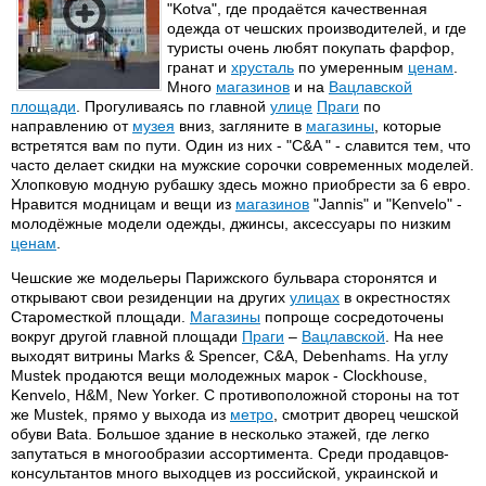
"Kotva", где продаётся качественная
одежда от чешских производителей, и где
туристы очень любят покупать фарфор,
гранат и
хрусталь
по умеренным
ценам
.
Много
магазинов
и на
Вацлавской
площади
. Прогуливаясь по главной
улице
Праги
по
направлению от
музея
вниз, загляните в
магазины
, которые
встретятся вам по пути. Один из них - "С&A " - славится тем, что
часто делает скидки на мужские сорочки современных моделей.
Хлопковую модную рубашку здесь можно приобрести за 6 евро.
Нравится модницам и вещи из
магазинов
"Jannis" и "Kenvelo" -
молодёжные модели одежды, джинсы, аксессуары по низким
ценам
.
Чешские же модельеры Парижского бульвара сторонятся и
открывают свои резиденции на других
улицах
в окрестностях
Староместкой площади.
Магазины
попроще сосредоточены
вокруг другой главной площади
Праги
–
Вацлавской
. На нее
выходят витрины Marks & Spencer, C&A, Debenhams. На углу
Mustek продаются вещи молодежных марок - Clockhouse,
Kenvelo, H&M, New Yorker. С противоположной стороны на тот
же Mustek, прямо у выхода из
метро
, смотрит дворец чешской
обуви Bata. Большое здание в несколько этажей, где легко
запутаться в многообразии ассортимента. Среди продавцов-
консультантов много выходцев из российской, украинской и