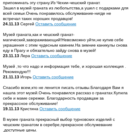
припоминать эту страну.Из Чехии-чешский гранат.
Зашел в музей граната из любопытства,а ушел с подарками для
всей семьи.Очень понравилось обслуживание-нигде не
встречал таких хороших продавцов!
24.11.13
Сергей
Оставить сообщение
Музей граната,как и чешский гранат-
магический,завораживающий!Невозможно уйти,не купив себе
украшения с этим чудесным камнем.На зимние каникулы снова
еду в Прагу и обязательно зайду снова в музей!
23.11.13
Лера
Оставить сообщение
Музей ,то что надо и информация тебе, и хорошая коллекция .
Рекомендую!!!
21.11.13
Игорь
Оставить сообщение
Спасибо всем,кто не ленится писать отзывы.Благодаря Вам я
нашла этот музей.Очень понравился рассказ о гранатах.Купила
себе и маме сережки. Благодарность продавцам за
прекрассное обслуживание!
19.11.13
Кристина
Оставить сообщение
В музее граната прекрасный выбор турновских изделий с
чешским гранатом в серебре,прекрасное обслужевание
,доступные цены.