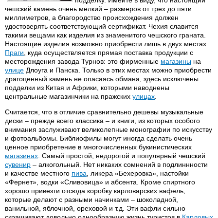
подделку. Имейте в виду, что настоящий
чешский камень очень мелкий – размеров от трех до пяти
миллиметров, а благородство происхождения должен
удостоверять соответствующий сертификат. Чехия славится
такими вещами как изделия из знаменитого чешского граната.
Настоящие изделия возможно приобрести лишь в двух местах
Праги
, куда осуществляется прямая поставка продукции с
месторождения завода Турнов: это фирменные
магазины
на
улице
Длоуга и Панска. Только в этих местах можно приобрести
драгоценный камень не опасаясь обмана, здесь исключены
подделки из Китая и Африки, которыми наводнены
центральные магазинчики на пражских
улицах
.
Считается, что в отличие сравнительно дешевы музыкальные
диски – прежде всего классика – и книги, из которых особого
внимания заслуживают великолепные монографии по искусству
и фотоальбомы. Библиофилы могут иногда сделать очень
ценное приобретение в многочисленных букинистических
магазинах
. Самый простой, недорогой и популярный чешский
сувенир
– алкогольный. Нет никаких сомнений в подлиннности
и качестве местного
пива
, ликера «Бехеровка», настойки
«Фернет», водки «Сливовица» и абсента. Кроме спиртного
хорошо привезти отсюда коробку карловарских вафель,
которые делают с разными начинками – шоколадной,
ванильной, яблочной, ореховой и т.д. Эти вафли сильно
скрашивают довольно однообразную жизнь туристов в
Карловых