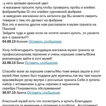
-у него кроваво-красный цвет
-в магазине просите лупу,чтобы проверить пробы и клеймо
фабрики/буква G/-это клеймо турновской фабрики
-в заводских магазинах есть каталоги,где Вы можете сверить
товаром с тем,что делают на фабрике
Все это и многое другое нам рассказали в музее граната на
Панской
Зайдите туда и даже если не хотите ничего купить ,то узнаете
все о гранатах!!!!
04.09.13
Ксения
Оставить сообщение
Хочу поблагодарить продавцов магазина-музея граната за
профессионализм,терпение и очень хорошие советы!Всем
рекомендую зайти в этот музей!
22.08.13
Вика
Оставить сообщение
Спасибо всем за хорошие советы!Мы тоже вчера зашли в этот
музей.Нам нужен был подарок для мужчины,так мы там нашли
красивейшую ручку внутри с россыпью граната.Себе я купила
набор с влтавинами а дочь сережки в черненном
серебре.Понравилось обслуживание!
30.07.13
Арина
Оставить сообщение
Классный музей есть что посмотреть и купить.Благодарю
продавцов за внимание и терпение в подборе . Ассортимент