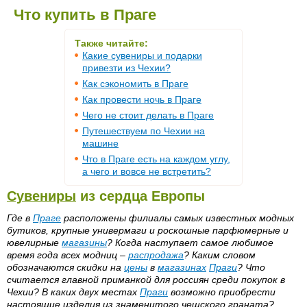
Что купить в Праге
Также читайте:
Какие сувениры и подарки
привезти из Чехии?
Как сэкономить в Праге
Как провести ночь в Праге
Чего не стоит делать в Праге
Путешествуем по Чехии на
машине
Что в Праге есть на каждом углу,
а чего и вовсе не встретить?
Сувениры
из сердца Европы
Где в
Праге
расположены филиалы самых известных модных
бутиков, крупные универмаги и роскошные парфюмерные и
ювелирные
магазины
? Когда наступает самое любимое
время года всех модниц –
распродажа
? Каким словом
обозначаются скидки на
цены
в
магазинах
Праги
? Что
считается главной приманкой для россиян среди покупок в
Чехии? В каких двух местах
Праги
возможно приобрести
настоящие изделия из знаменитого чешского граната?