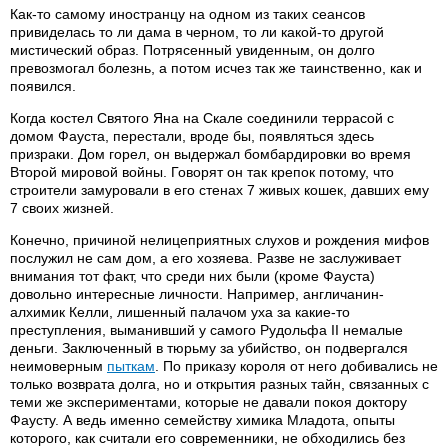
Как-то самому иностранцу на одном из таких сеансов
привиделась то ли дама в черном, то ли какой-то другой
мистический образ. Потрясенный увиденным, он долго
превозмогал болезнь, а потом исчез так же таинственно, как и
появился.
Когда костел Святого Яна на Скале соединили террасой с
домом Фауста, перестали, вроде бы, появляться здесь
призраки. Дом горел, он выдержал бомбардировки во время
Второй мировой войны. Говорят он так крепок потому, что
строители замуровали в его стенах 7 живых кошек, давших ему
7 своих жизней.
Конечно, причиной нелицеприятных слухов и рождения мифов
послужил не сам дом, а его хозяева. Разве не заслуживает
внимания тот факт, что среди них были (кроме Фауста)
довольно интересные личности. Например, англичанин-
алхимик Келли, лишенный палачом уха за какие-то
преступления, выманивший у самого Рудольфа II немалые
деньги. Заключенный в тюрьму за убийство, он подвергался
неимоверным
пыткам
. По приказу короля от него добивались не
только возврата долга, но и открытия разных тайн, связанных с
теми же экспериментами, которые не давали покоя доктору
Фаусту. А ведь именно семейству химика Младота, опыты
которого, как считали его современники, не обходились без