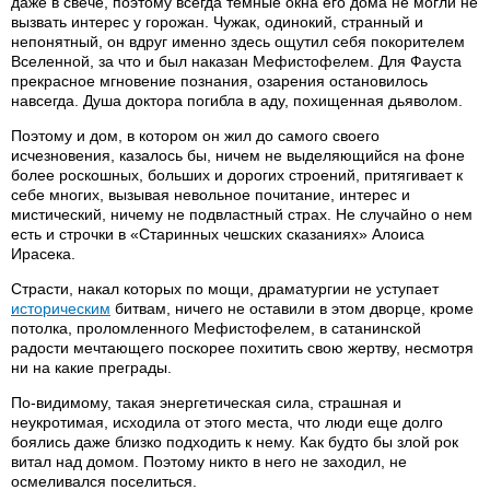
даже в свече, поэтому всегда темные окна его дома не могли не
вызвать интерес у горожан. Чужак, одинокий, странный и
непонятный, он вдруг именно здесь ощутил себя покорителем
Вселенной, за что и был наказан Мефистофелем. Для Фауста
прекрасное мгновение познания, озарения остановилось
навсегда. Душа доктора погибла в аду, похищенная дьяволом.
Поэтому и дом, в котором он жил до самого своего
исчезновения, казалось бы, ничем не выделяющийся на фоне
более роскошных, больших и дорогих строений, притягивает к
себе многих, вызывая невольное почитание, интерес и
мистический, ничему не подвластный страх. Не случайно о нем
есть и строчки в «Старинных чешских сказаниях» Алоиса
Ирасека.
Страсти, накал которых по мощи, драматургии не уступает
историческим
битвам, ничего не оставили в этом дворце, кроме
потолка, проломленного Мефистофелем, в сатанинской
радости мечтающего поскорее похитить свою жертву, несмотря
ни на какие преграды.
По-видимому, такая энергетическая сила, страшная и
неукротимая, исходила от этого места, что люди еще долго
боялись даже близко подходить к нему. Как будто бы злой рок
витал над домом. Поэтому никто в него не заходил, не
осмеливался поселиться.