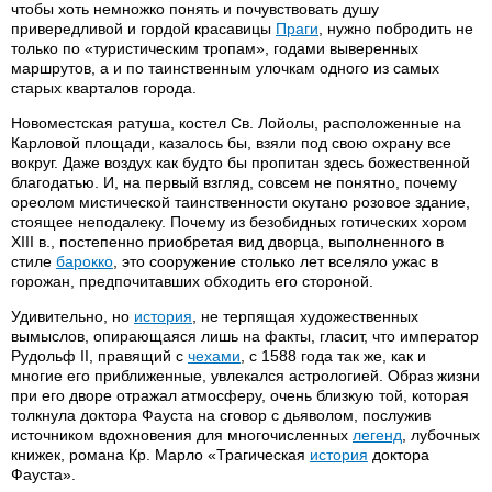
чтобы хоть немножко понять и почувствовать душу
привередливой и гордой красавицы
Праги
, нужно побродить не
только по «туристическим тропам», годами выверенных
маршрутов, а и по таинственным улочкам одного из самых
старых кварталов города.
Новоместская ратуша, костел Св. Лойолы, расположенные на
Карловой площади, казалось бы, взяли под свою охрану все
вокруг. Даже воздух как будто бы пропитан здесь божественной
благодатью. И, на первый взгляд, совсем не понятно, почему
ореолом мистической таинственности окутано розовое здание,
стоящее неподалеку. Почему из безобидных готических хором
XIII в., постепенно приобретая вид дворца, выполненного в
стиле
барокко
, это сооружение столько лет вселяло ужас в
горожан, предпочитавших обходить его стороной.
Удивительно, но
история
, не терпящая художественных
вымыслов, опирающаяся лишь на факты, гласит, что император
Рудольф II, правящий с
чехами
, с 1588 года так же, как и
многие его приближенные, увлекался астрологией. Образ жизни
при его дворе отражал атмосферу, очень близкую той, которая
толкнула доктора Фауста на сговор с дьяволом, послужив
источником вдохновения для многочисленных
легенд
, лубочных
книжек, романа Кр. Марло «Трагическая
история
доктора
Фауста».