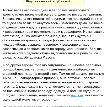
Фауста свежей клубникой.
Только через несколько дней в Карловом университете
заметили, что прилежный ранее студент не посещает занятия.
Бросившись на его поиски, обнаружили, что последний раз кто-
то видел его возле покинутого всеми каменного дома. Не нашли
студенты своего друга в разрушенных комнатах, уничтоженных
и разоренных то ли временем, то ли мародерами. Но зиявшая в
потолке одной из комнат огромная дыра, с как будто бы
обожженными краями, которую (как не пытались) не могли
никогда убрать, вызвала переполох и рождение слухов,
разросшихся и расползшихся по городу молниеносно. Больше
никто не искал бедного студента, потому что все решили: он
разделил судьбу доктора Фауста.
А по другой версии, гораздо запутанной, но и более реальной,
молодой человек не только нашел книги, но и забрался по
странной лестнице на второй этаж. Там он обнаружил не только
книги, но и лабораторные приборы, а на потолке – особые
кабалистические знаки, начертанное звездное небо… кроме
того, на блюде лежала монета, которую он тут же использовал
по назначению: купил себе еду, одежду. И больше студент не
голодал. Только тогда, когда ему, бывшему
нищему
, показалось
мало одной монетки, он возроптал.