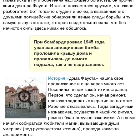
Начав искать пути обретения настоящего богатства, он прочел
книги доктора Фауста. И как-то похвастался друзьям, что скоро
разбогатеет. Вот тогда-то студент и исчез, а вызванные его
друзьями полицейские обнаружили явные следы борьбы и ту
самую дыру в потолке, которая свидетельствовала, что без
нечистой силы здесь никак не обошлось.
При бомбардировках 1945 года
упавшая авиационная бомба
проломила крышу дома и
провалилась до самого
подвала, так и не взорвавшись.
История
«дома Фауста» нашла свое
продолжение и еще через много лет.
Поселился в нем какой-то иностранец.
Первое, что сделал он, начав ремонт,
приказал заделать отверстие на потолке.
Рабочие отказывались. Тогда загадочный
незнакомец осуществил какой-то ритуал,
ремонт благополучно закончили. А в доме
начали собираться любители магии, вызывающие души
умерших (под руководством хозяина), проводя какие-то
эксперименты.