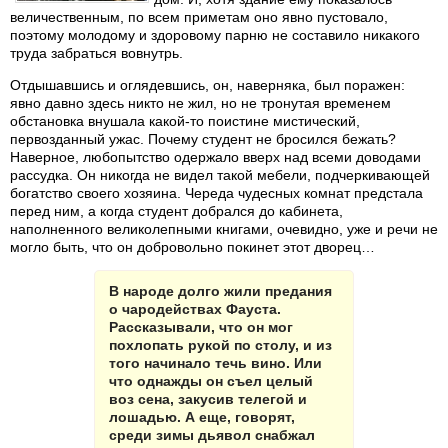
величественным, по всем приметам оно явно пустовало,
поэтому молодому и здоровому парню не составило никакого
труда забраться вовнутрь.
Отдышавшись и оглядевшись, он, наверняка, был поражен:
явно давно здесь никто не жил, но не тронутая временем
обстановка внушала какой-то поистине мистический,
первозданный ужас. Почему студент не бросился бежать?
Наверное, любопытство одержало вверх над всеми доводами
рассудка. Он никогда не видел такой мебели, подчеркивающей
богатство своего хозяина. Череда чудесных комнат предстала
перед ним, а когда студент добрался до кабинета,
наполненного великолепными книгами, очевидно, уже и речи не
могло быть, что он добровольно покинет этот дворец…
В народе долго жили предания
о чародействах Фауста.
Рассказывали, что он мог
похлопать рукой по столу, и из
того начинало течь вино. Или
что однажды он съел целый
воз сена, закусив телегой и
лошадью. А еще, говорят,
среди зимы дьявол снабжал