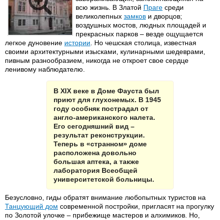
всю жизнь. В Златой
Праге
среди
великолепных
замков
и дворцов;
воздушных мостов, людных площадей и
прекрасных парков – везде ощущается
легкое дуновение
истории
. Но чешская столица, известная
своими архитектурными изысками, кулинарными шедеврами,
пивным разнообразием, никогда не откроет свое сердце
ленивому наблюдателю.
В XIX веке в Доме Фауста был
приют для глухонемых. В 1945
году особняк пострадал от
англо-американского налета.
Его сегодняшний вид –
результат реконструкции.
Теперь в «странном» доме
расположена довольно
большая аптека, а также
лаборатория Всеобщей
университетской больницы.
Безусловно, гиды обратят внимание любопытных туристов на
Танцующий дом
современной постройки, пригласят на прогулку
по Золотой улочке – прибежище мастеров и алхимиков. Но,