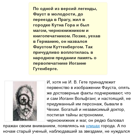
По одной из версий легенды,
Фауст в молодости, до
переезда в Прагу, жил в
городке Кутна Гора и был
магом, чернокнижником и
книгопечатником. Позже, уехав
в Германию, он назвался
Фаустом Куттенбергом. Так
причудливо воплотилась в
народном предании память о
первопечатнике Иоганне
Гутенберге.
И, хотя не И. В. Гете принадлежит
первенство в изображении Фауста, опять
же достоверные факты подчеркивают, что
и сам Иоганн Вольфганг, и настоящий, не
придуманный им персонаж, бывали в
Чехии. Богатый и независимый доктор,
постигая тайны астрономии,
чернокнижник и маг, он редко баловал
пражан своим вниманием, появляясь на
улицах
города. А по
ночам старый ученый, наблюдавший за звездами, не нуждался