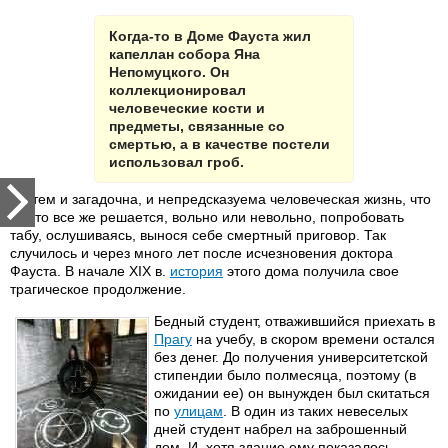
Когда-то в Доме Фауста жил
капеллан собора Яна
Непомуцкого. Он
коллекционировал
человеческие кости и
предметы, связанные со
смертью, а в качестве постели
использовал гроб.
Но тем и загадочна, и непредсказуема человеческая жизнь, что
кто-то все же решается, вольно или невольно, попробовать
табу, ослушиваясь, вынося себе смертный приговор. Так
случилось и через много лет после исчезновения доктора
Фауста. В начале XIX в.
история
этого дома получила свое
трагическое продолжение.
Бедный студент, отважившийся приехать в
Прагу
на учебу, в скором времени остался
без денег. До получения университетской
стипендии было полмесяца, поэтому (в
ожидании ее) он вынужден был скитаться
по
улицам
. В один из таких невеселых
дней студент набрел на заброшенный
дом. И, хотя здание ему показалось