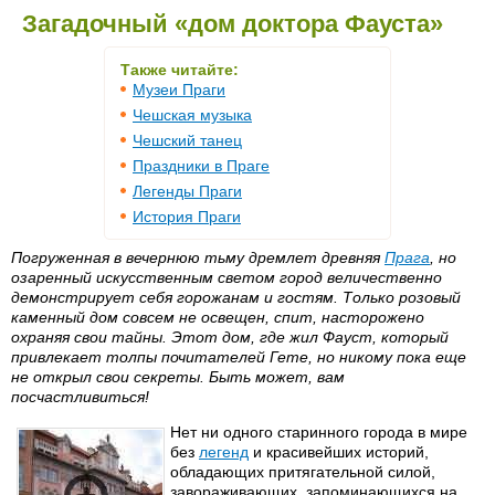
Загадочный «дом доктора Фауста»
Также читайте:
Музеи Праги
Чешская музыка
Чешский танец
Праздники в Праге
Легенды Праги
История Праги
Погруженная в вечернюю тьму дремлет древняя
Прага
, но
озаренный искусственным светом город величественно
демонстрирует себя горожанам и гостям. Только розовый
каменный дом совсем не освещен, спит, насторожено
охраняя свои тайны. Этот дом, где жил Фауст, который
привлекает толпы почитателей Гете, но никому пока еще
не открыл свои секреты. Быть может, вам
посчастливиться!
Нет ни одного старинного города в мире
без
легенд
и красивейших историй,
обладающих притягательной силой,
завораживающих, запоминающихся на