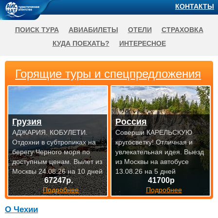
КОНТАКТЫ
ПОИСК ТУРА
АВИАБИЛЕТЫ
ОТЕЛИ
СТРАХОВКА
КУДА ПОЕХАТЬ?
ИНТЕРЕСНОЕ
Горящие туры и спецпредложения
Грузия
Россия
АДЖАРИЯ. КОБУЛЕТИ.
Соверши КАРЕЛЬСКУЮ
Отдохни в субтропиках на
кругосветку! Отличная и
берегу Черного моря по
увлекательная идея.
Выезд
доступным
ценам. Вылет из
из Москвы на автобусе
Москвы 24.08.26 на 10 дней
13.08.26 на 5 дней
67247р.
41700р
Подробнее
Подробнее
О Чехии