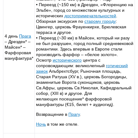
• Переезд (~150 км) в Дрезден, «Флоренцию на
Эльбе», город со множеством культурных и
исторических
достопримечательностей
.
Обзорная экскурсия по
старому городу
:
Цвингер, церковь Фрауенкирхе, Брюлевская
терраса и другое.
4 день
Прага
• Переезд (~30 км) в Майсен, который ни разу
– Дрезден* –
не был разрушен, город полный средневековой
Майсен* –
романтики. Здесь впервые в Европе стали
Фарфоровая
производить фарфор – «белое золото».
мануфактура*
Осмотр
исторического
центра с
сопровождающим: великолепный
готический
замок
Альбрехтсбург, Рыночная площадь,
Старая Ратуша (XV в.), церковь Богородицы,
знаменитые Ворота суконщиков, церковь
Св.Афры, церковь Св.Николая, Кафедральный
собор, (XIII в) и другое. Для
желающих посещение* фарфоровой
мануфактуры (€15, билет + аудиогид).
Возвращение в
Прагу
.
Ночь
в том же отеле.