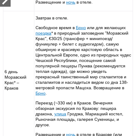
Размещение и
ночь
в отеле.
Завтрак в отеле.
Свободное время в
Брно
или для желающих
поездка
* в природный заповедник "Моравский
Крас", €30/25 (трансфер + минипоезд/
фуникулер + билет с аудиогидом), самую
обширную и красивую карстовую область в
Центральной Европе, одно из природных чудес
Чешской Республики, посещение самой
популярной пещеры Пунква (рекомендуется
теплая одежда), где можно увидеть
6 день
прекрасный таинственный мир сталактитов и
Моравский
сталагмитов и насладиться видом со дна 138-
Крас* –
метровой пропасти Мацоха. Возвращение в
Краков
Брно
.
Переезд (~330 км) в Краков. Вечерняя
обзорная экскурсия по Кракову: пещера
дракона,
улица
Гродзка, Мариацкий костел,
Рыночная площадь, галерея Сукеницы, и
другое.
Размещение и
ночь
в отеле в Кракове (или