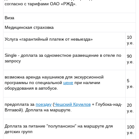
согласно с тарифами ОАО «РЖД».
Виза
Медицинская страховка
10
Услуга «гарантийный платеж от невыезда»
у.е.
Single - доплата за одноместное размещение в отеле по
90
запросу
у.е.
возможна аренда наушников для экскурсионной
5
программы по специальной
цене
при наличии
у.е.
оборудования в автобусе.
предоплата за
поездку
(
Чешский Крумлов
+ Глубока-над-
20
Влтавой). Доплата на маршруте.
у.е.
Доплата за питание "полупансион" на маршруте для
100
детских групп
у.е.