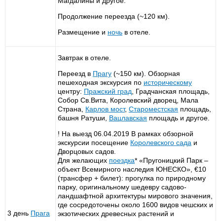
Магдалины и другое.
Продолжение переезда (~120 км).
Размещение и
ночь
в отеле.
Завтрак в отеле.
Переезд в
Прагу
(~150 км). Обзорная
пешеходная экскурсия по
историческому
центру:
Пражский град
, Градчанская площадь,
Собор Св.Вита, Королевский дворец, Мала
Страна,
Карлов мост
,
Староместская
площадь,
башня Ратуши,
Вацлавская
площадь и другое.
! На выезд 06.04.2019 В рамках обзорной
экскурсии посещение
Королевского сада
и
Дворцовых садов.
Для желающих
поездка
* «Пругоницкий Парк –
объект Всемирного наследия ЮНЕСКО», €10
(трансфер + билет): прогулка по природному
парку, оригинальному шедевру садово-
ландшафтной архитектуры мирового значения,
где сосредоточены около 1600 видов чешских и
3 день
Прага
экзотических древесных растений и