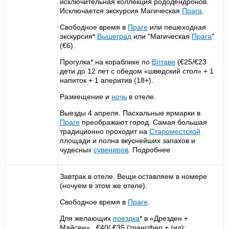
исключительная коллекция рододендронов.
Исключается экскурсия Магическая
Прага
.
Свободное время в
Праге
или пешеходная
экскурсия*
Вышеград
или "Магическая
Прага
"
(€6).
Прогулка* на кораблике по
Влтаве
(€25/€23
дети до 12 лет с обедом «шведский стол» + 1
напиток + 1 аперитив (18+).
Размещение и
ночь
в отеле.
Выезды 4 апреля. Пасхальные ярмарки в
Праге
преображают город. Самая большая
традиционно проходит на
Староместской
площади и полна вкуснейших запахов и
чудесных
сувениров
. Подробнее
Завтрак в отеле. Вещи оставляем в номере
(ночуем в этом же отеле).
Свободное время в
Праге
.
Для желающих
поездка
* в «Дрезден +
Майсен», €40/ €35 (трансфер + гид):