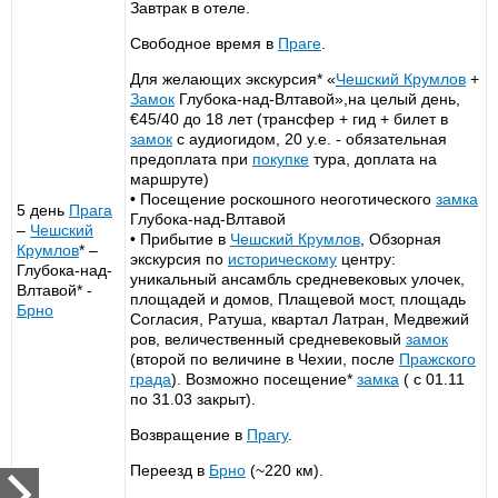
Завтрак в отеле.
Свободное время в
Праге
.
Для желающих экскурсия* «
Чешский Крумлов
+
Замок
Глубока-над-Влтавой»,на целый день,
€45/40 до 18 лет (трансфер + гид + билет в
замок
с аудиогидом, 20 у.е. - обязательная
предоплата при
покупке
тура, доплата на
маршруте)
• Посещение роскошного неоготического
замка
5 день
Прага
Глубока-над-Влтавой
–
Чешский
• Прибытие в
Чешский Крумлов
, Обзорная
Крумлов
* –
экскурсия по
историческому
центру:
Глубока-над-
уникальный ансамбль средневековых улочек,
Влтавой* -
площадей и домов, Плащевой мост, площадь
Брно
Согласия, Ратуша, квартал Латран, Медвежий
ров, величественный средневековый
замок
(второй по величине в Чехии, после
Пражского
града
). Возможно посещение*
замка
( с 01.11
по 31.03 закрыт).
Возвращение в
Прагу
.
Переезд в
Брно
(~220 км).