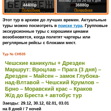
дней
Москвы 10.08.26 на 4 дня
44400р
36880р
Подробнее
Подробнее
Этот тур в архиве до лучших времен. Актуальные
туры можно посмотреть в
поиске тура
. Групповые
экскурсионные туры с хорошими ценами
возобновятся, когда полетят чартеры или
регулярные рейсы с блоками мест.
Тур № CH535
Чешские каникулы + Дрезден
Маршрут: Вроцлав – Прага (3 дня) –
Дрезден – Майсен – замок Глубока-
над-Влтавой – Чешский Крумлов –
Брно – Моравский крас – Краков
Ж/д до Бреста + автобус тур
Заезды: 29.12, 30.12, 02.01, 03.01
на 8 дней / 7 ночей