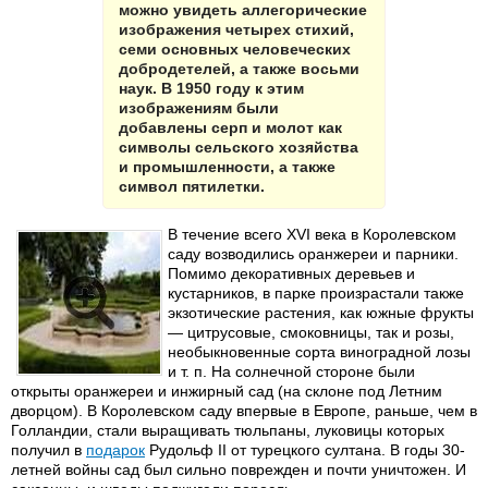
можно увидеть аллегорические
изображения четырех стихий,
семи основных человеческих
добродетелей, а также восьми
наук. В 1950 году к этим
изображениям были
добавлены серп и молот как
символы сельского хозяйства
и промышленности, а также
символ пятилетки.
В течение всего XVI века в Королевском
саду возводились оранжереи и парники.
Помимо декоративных деревьев и
кустарников, в парке произрастали также
экзотические растения, как южные фрукты
— цитрусовые, смоковницы, так и розы,
необыкновенные сорта виноградной лозы
и т. п. На солнечной стороне были
открыты оранжереи и инжирный сад (на склоне под Летним
дворцом). В Королевском саду впервые в Европе, раньше, чем в
Голландии, стали выращивать тюльпаны, луковицы которых
получил в
подарок
Рудольф II от турецкого султана. В годы 30-
летней войны сад был сильно поврежден и почти уничтожен. И