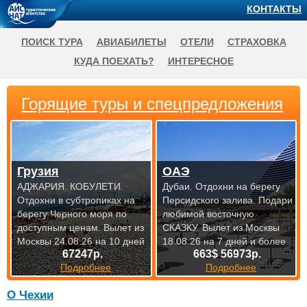
КОНТАКТЫ
ПОИСК ТУРА
АВИАБИЛЕТЫ
ОТЕЛИ
СТРАХОВКА
КУДА ПОЕХАТЬ?
ИНТЕРЕСНОЕ
Горящие туры и спецпредложения
Грузия
ОАЭ
АДЖАРИЯ. КОБУЛЕТИ.
Дубаи. Отдохни на берегу
Отдохни в субтропиках на
Персидского залива. Подари
берегу Черного моря по
любимой восточную
доступным
ценам. Вылет из
СКАЗКУ.
Вылет из Москвы
Москвы 24.08.26 на 10 дней
18.08.26 на 7 дней и более
67247р.
663$ 56973р.
Подробнее
Подробнее
О Чехии