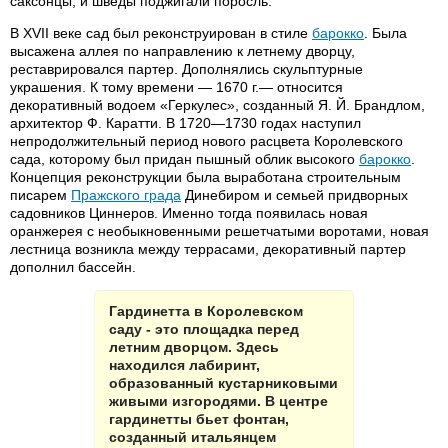
саксонцы, и шведы поджигали поросль.
В XVII веке сад был реконструирован в стиле
барокко
. Была
высажена аллея по направлению к летнему дворцу,
реставрировался партер. Дополнялись скульптурные
украшения. К тому времени — 1670 г.— относится
декоративный водоем «Геркулес», созданный Я. Й. Брандлом,
архитектор Ф. Каратти. В 1720—1730 годах наступил
непродолжительный период нового расцвета Королевского
сада, которому был придан пышный облик высокого
барокко
.
Концепция реконструкции была выработана строительным
писарем
Пражского града
Динебиром и семьей придворных
садовников Циннеров. Именно тогда появилась новая
оранжерея с необыкновенными решетчатыми воротами, новая
лестница возникла между террасами, декоративный партер
дополнил бассейн.
Гардинетта в Королевском
саду - это площадка перед
летним дворцом. Здесь
находился лабиринт,
образованный кустарниковыми
живыми изгородями. В центре
гардинетты бьет фонтан,
созданный итальянцем