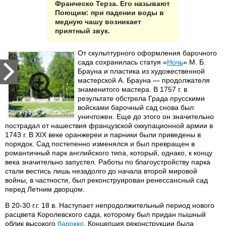
Франческо Терза. Его называют
Поющим: при падении воды в
медную чашу возникает
приятный звук.
От скульптурного оформления барочного
сада сохранилась статуя «
Ночь
» М. Б.
Брауна и пластика из художественной
мастерской А. Брауна — продолжателя
знаменитого мастера. В 1757 г. в
результате обстрела Града прусскими
войсками барочный сад снова был
уничтожен. Еще до этого он значительно
пострадал от нашествия французской оккупационной армии в
1743 г. В XIX веке оранжереи и парники были приведены в
порядок. Сад постепенно изменялся и был превращен в
романтичный парк английского типа, который, однако, к концу
века значительно запустел. Работы по благоустройству парка
стали вестись лишь незадолго до начала второй мировой
войны, в частности, был реконструирован ренессансный сад
перед Летним дворцом.
В 20-30 г.г. 18 в. Наступает непродолжительный период нового
расцвета Королевского сада, которому был придан пышный
облик высокого
барокко
. Концепция реконструкции была