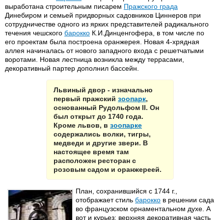
выработана строительным писарем
Пражского града
Динебиром и семьей придворных садовников Циннеров при
сотрудничестве одного из ярких представителей радикального
течения чешского
барокко
К.И.Динценгофера, в том числе по
его проектам была построена оранжерея. Новая 4-хрядная
аллея начиналась от нового западного входа с решетчатыми
воротами. Новая лестница возникла между террасами,
декоративный партер дополнил бассейн.
Львиный двор - изначально
первый пражский
зоопарк
,
основанный Рудольфом II. Он
был открыт до 1740 года.
Кроме львов, в
зоопарке
содержались волки, тигры,
медведи и другие звери. В
настоящее время там
расположен ресторан с
розовым садом и оранжереей.
План, сохранившийся с 1744 г.,
отображает стиль
барокко
в решении сада
во французском орнаментальном духе. А
вот и курьез: верхняя декоративная часть