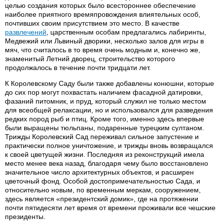
целью создания которых было всестороннее обеспечение
наиболее приятного времяпровождения влиятельных особ,
почтивших своим присутствием это место. В качестве
развлечений
, царственным особам предлагались лабиринты,
Медвежий или Львиный дворики, несколько залов для игры в
мяч, что считалось в то время очень модным и, конечно же,
знаменитый Летний дворец, строительство которого
продолжалось в течение почти тридцати лет.
К Королевскому Саду были также добавлены конюшни, которые
до сих пор могут похвастать наличием фасадной датировки,
фазаний питомник, и пруд, который служил не только местом
для всеобщей релаксации, но и использовался для разведения
редких пород рыб и птиц. Кроме того, именно здесь впервые
были выращены тюльпаны, подаренные турецким султаном.
Трижды Королевский Сад переживал сильное запустение и
практически полное уничтожение, и трижды вновь возвращался
к своей цветущей жизни. Последняя из реконструкций имела
место менее века назад, благодаря чему было восстановлено
значительное число архитектурных объектов, и расширен
цветочный фонд. Особой достопримечательностью Сада, и
относительно новым, по временным меркам, сооружением,
здесь является «президентский домик», где на протяжении
почти пятидесяти лет время от времени проживали все чешские
президенты.