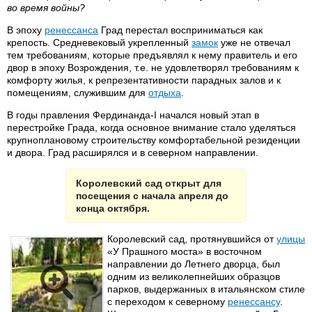
во время войны?
В эпоху
ренессанса
Град перестал восприниматься как
крепость. Средневековый укрепленный
замок
уже не отвечал
тем требованиям, которые предъявлял к нему правитель и его
двор в эпоху Возрождения, т.е. не удовлетворял требованиям к
комфорту жилья, к репрезентативности парадных залов и к
помещениям, служившим для
отдыха
.
В годы правления Фердинанда-I начался новый этап в
перестройке Града, когда основное внимание стало уделяться
крупноплановому строительству комфортабельной резиденции
и двора. Град расширялся и в северном направлении.
Королевский сад открыт для
посещения с начала апреля до
конца октября.
Королевский сад, протянувшийся от
улицы
«У Прашного моста» в восточном
направлении до Летнего дворца, был
одним из великолепнейших образцов
парков, выдержанных в итальянском стиле
с переходом к северному
ренессансу
.