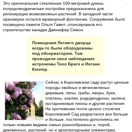
Это оригинальная стеклянная 100-метровой длины
полуцилиндрическая постройка предназначена для
регенерации всевозможных растений. В западной части
оранжереи остался мраморный фонтанчик. Сооружение было
посвящено памяти Ольги Гавел, спонсировала его
строительство канадка Дженифер Симон.
Помещения Летнего дворца
когда-то были оборудованы
под обсерваторию. Там
проводили свои наблюдения
астрономы Тихо Браге и Иоганн
Кеплер.
Сейчас в Королевском саду растут ценные
породы хвойных и вечнозеленых
деревьев, липы, грабы, яворы, буки,
платаны, азалии, рододендроны, калина,
кустарниковые пионы и другие растения.
На протяжении почти целого столетия
Королевский Сад разрастался все больше
и больше, постепенно дополняясь не
только новыми видами самых разнообразных и, порой,
диковинных, растений, но и архитектурными элементами,