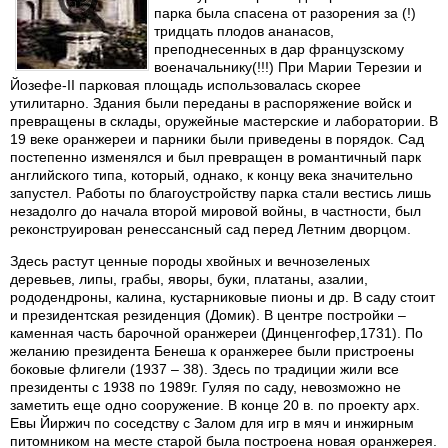
парка была спасена от разорения за (!)
тридцать плодов ананасов,
преподнесенных в дар французскому
военачальнику(!!!) При Марии Терезии и
Йозефе-II парковая площадь использовалась скорее
утилитарно. Здания были переданы в распоряжение войск и
превращены в склады, оружейные мастерские и лаборатории. В
19 веке оранжереи и парники были приведены в порядок. Сад
постепенно изменялся и был превращен в романтичный парк
английского типа, который, однако, к концу века значительно
запустел. Работы по благоустройству парка стали вестись лишь
незадолго до начала второй мировой войны, в частности, был
реконструирован ренессансный сад перед Летним дворцом.
Здесь растут ценные породы хвойных и вечнозеленых
деревьев, липы, грабы, яворы, буки, платаны, азалии,
рододендроны, калина, кустарниковые пионы и др. В саду стоит
и президентская резиденция (Домик). В центре постройки –
каменная часть барочной оранжереи (Динценгофер,1731). По
желанию президента Бенеша к оранжерее были пристроены
боковые флигели (1937 – 38). Здесь по традиции жили все
президенты с 1938 по 1989г. Гуляя по саду, невозможно не
заметить еще одно сооружение. В конце 20 в. по проекту арх.
Евы Йиржич по соседству с Залом для игр в мяч и инжирным
питомником на месте старой была построена новая оранжерея.