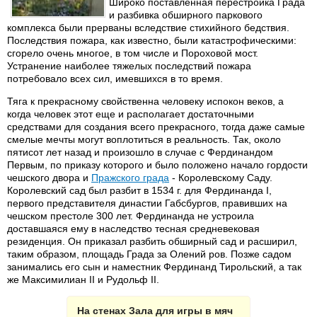
Широко поставленная перестройка Града
и разбивка обширного паркового
комплекса были прерваны вследствие стихийного бедствия.
Последствия пожара, как известно, были катастрофическими:
сгорело очень многое, в том числе и Пороховой мост.
Устранение наиболее тяжелых последствий пожара
потребовало всех сил, имевшихся в то время.
Тяга к прекрасному свойственна человеку испокон веков, а
когда человек этот еще и располагает достаточными
средствами для создания всего прекрасного, тогда даже самые
смелые мечты могут воплотиться в реальность. Так, около
пятисот лет назад и произошло в случае с Фердинандом
Первым, по приказу которого и было положено начало гордости
чешского двора и
Пражского града
- Королевскому Саду.
Королевский сад был разбит в 1534 г. для Фердинанда I,
первого представителя династии Габсбургов, правивших на
чешском престоле 300 лет. Фердинанда не устроила
доставшаяся ему в наследство тесная средневековая
резиденция. Он приказал разбить обширный сад и расширил,
таким образом, площадь Града за Олений ров. Позже садом
занимались его сын и наместник Фердинанд Тирольский, а так
же Максимилиан II и Рудольф II.
На стенах Зала для игры в мяч