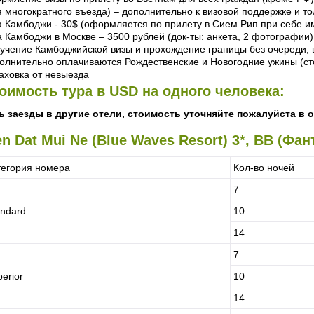
я многократного въезда) – дополнительно к визовой поддержке и то
а Камбоджи - 30$ (оформляется по прилету в Сием Рип при себе и
а Камбоджи в Москве – 3500 рублей (док-ты: анкета, 2 фотографии)
учение Камбоджийской визы и прохождение границы без очереди, в
олнительно оплачиваются Рождественские и Новогодние ужины (ст
аховка от невыезда
оимость тура в USD на одного человека:
ь заезды в другие отели, стоимость уточняйте пожалуйста в 
en Dat Mui Ne (Blue Waves Resort) 3*, BB (Фан
тегория номера
Кол-во ночей
7
andard
10
14
7
erior
10
14