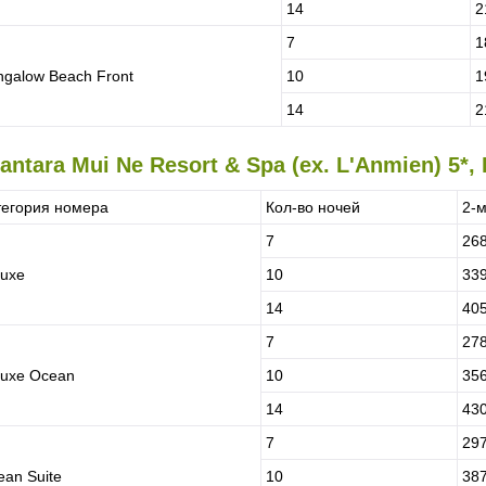
14
2
7
1
ngalow Beach Front
10
1
14
2
antara Mui Ne Resort & Spa (ex. L'Anmien) 5*,
тегория номера
Кол-во ночей
2-
7
26
luxe
10
33
14
40
7
27
luxe Ocean
10
35
14
43
7
29
ean Suite
10
38