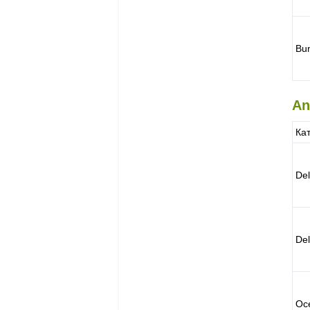
Bu
An
Ка
De
De
Oc