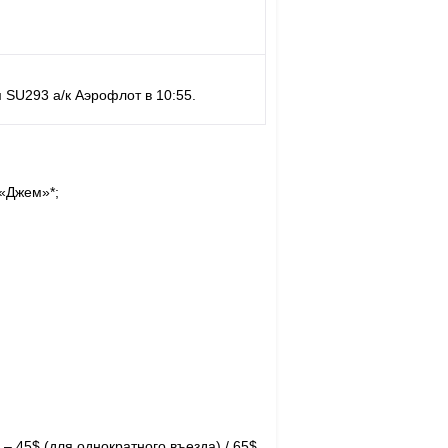
 SU293 а/к Аэрофлот в 10:55.
 «Джем»*;
– 45$ (для однократного въезда) / 65$