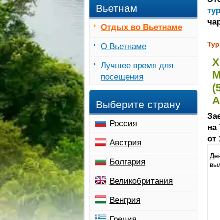
Вьетнам
ту
ча
Отдых во Вьетнаме
Тур
О Вьетнаме
Х
Лучшее время для
М
посещения
(
А
Выберите страну
Зае
Россия
на 
от
Австрия
Де
Болгария
вы
Великобритания
Венгрия
Греция