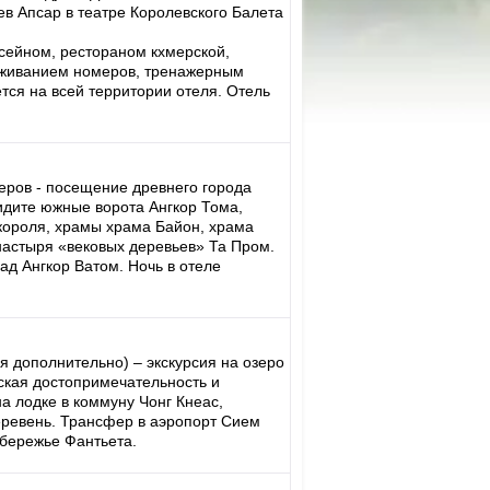
ев Апсар в театре Королевского Балета
ссейном, рестораном кхмерской,
луживанием номеров, тренажерным
тся на всей территории отеля. Отель
меров - посещение древнего города
видите южные ворота Ангкор Тома,
короля, храмы храма Байон, храма
настыря «вековых деревьев» Та Пром.
ад Ангкор Ватом. Ночь в отеле
я дополнительно) – экскурсия на озеро
ская достопримечательность и
а лодке в коммуну Чонг Кнеас,
еревень. Трансфер в аэропорт Сием
обережье Фантьета.