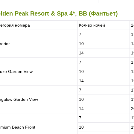
lden Peak Resort & Spa 4*, BB (Фантьет)
тегория номера
Кол-во ночей
2
7
1
erior
10
1
14
1
7
1
luxe Garden View
10
1
14
1
7
1
ngalow Garden View
10
1
14
2
7
1
emium Beach Front
10
1