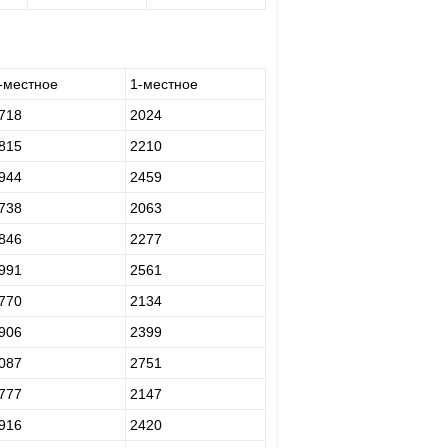
-местное
1-местное
718
2024
815
2210
944
2459
738
2063
846
2277
991
2561
770
2134
906
2399
087
2751
777
2147
916
2420