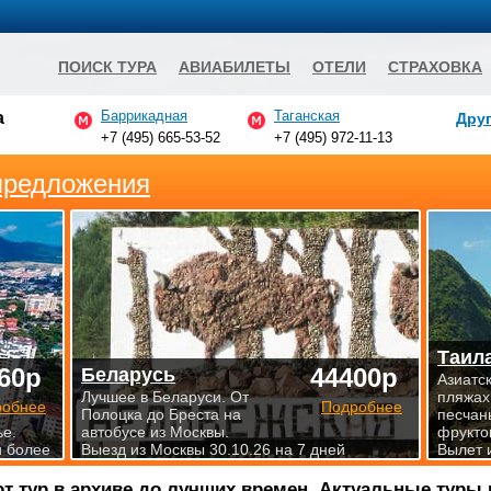
ПОИСК ТУРА
АВИАБИЛЕТЫ
ОТЕЛИ
СТРАХОВКА
Баррикадная
Таганская
а
Друг
+7 (495) 665-53-52
+7 (495) 972-11-13
предложения
Таил
60р
44400р
Беларусь
Азиатс
Лучшее в Беларуси. От
пляжах
робнее
Подробнее
Полоцка до Бреста на
песчан
е.
автобусе из Москвы.
фрукто
и более
Выезд из Москвы 30.10.26 на 7 дней
Вылет 
от тур в архиве до лучших времен. Актуальные туры