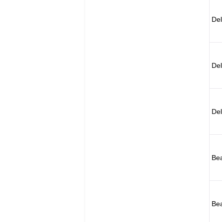
Del
Del
De
Bea
Bea