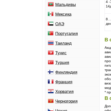
4 
Мальдивы
14
Мексика
8…
ОАЭ
де
Португалия
В 
Таиланд
Акц
ави
Тунис
ави
про
Турция
пит
тра
Финляндия
экс
обс
Франция
виз
мед
Хорватия
* п
В 
Черногория
Доп
Чехия
офо