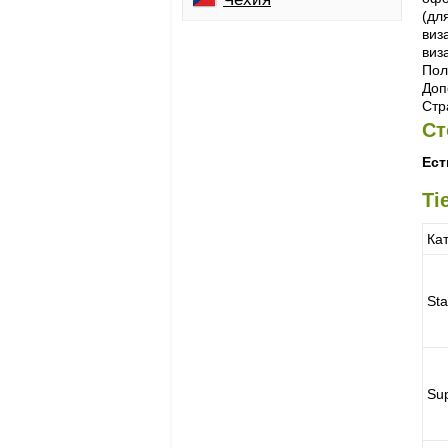
(дл
виз
виз
Пол
Доп
Стр
Ст
Ест
Ti
Ка
St
Sup