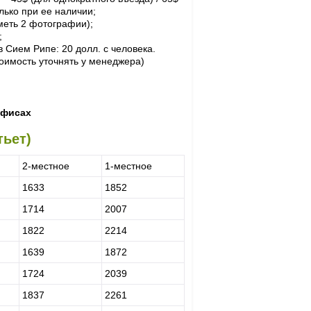
лько при ее наличии;
меть 2 фотографии);
;
 Сием Рипе: 20 долл. с человека.
оимость уточнять у менеджера)
офисах
тьет)
2-местное
1-местное
1633
1852
1714
2007
1822
2214
1639
1872
1724
2039
1837
2261