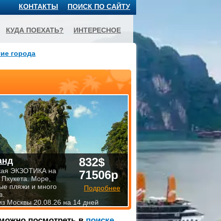
КОНТАКТЫ
ПОИСК ПО САЙТУ
КУДА ПОЕХАТЬ?
ИНТЕРЕСНОЕ
ие города
832$
анд
кая ЭКЗОТИКА на
71506р
 Пхукета. Море,
ые пляжи и много
Подробнее
в.
из Москвы 20.08.26 на 14 дней
 можно посмотреть в
поиске