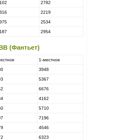
102
2782
816
2219
975
2534
187
2954
 BB (Фантьет)
местное
1-местное
80
3948
93
5367
52
6676
84
4162
60
5710
07
7196
79
4546
72
6323