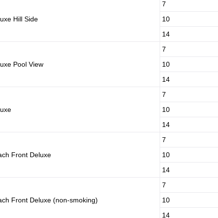
7
uxe Hill Side
10
14
7
uxe Pool View
10
14
7
luxe
10
14
7
ch Front Deluxe
10
14
7
ch Front Deluxe (non-smoking)
10
14