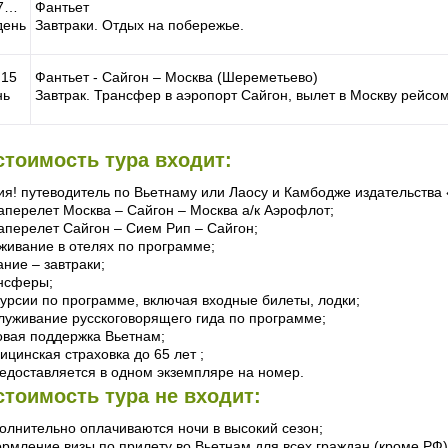
-7…
Фантьет
день
Завтраки. Отдых на побережье.
15
Фантьет - Сайгон – Москва (Шереметьево)
нь
Завтрак. Трансфер в аэропорт Сайгон, вылет в Москву рейсом
стоимость тура входит:
ия! путеводитель по Вьетнаму или Лаосу и Камбодже издательства
аперелет Москва – Сайгон – Москва а/к Аэрофлот;
аперелет Сайгон – Сием Рип – Сайгон;
живание в отелях по программе;
ание – завтраки;
нсферы;
курсии по программе, включая входные билеты, лодки;
луживание русскоговорящего гида по программе;
овая поддержка Вьетнам;
ицинская страховка до 65 лет ;
редоставляется в одном экземпляре на номер.
стоимость тура не входит:
олнительно оплачиваются ночи в высокий сезон;
рмление визы по прилету во Вьетнам для всех граждан (кроме РФ) 