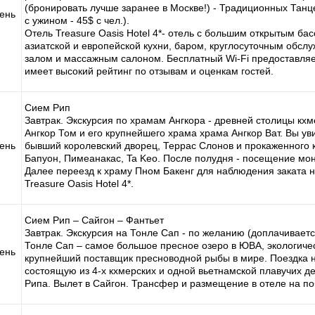
(бронировать лучше заранее в Москве!) - Традиционных Танц
день
с ужином - 45$ с чел.).
Отель Treasure Oasis Hotel 4*- отель с большим открытым ба
азиатской и европейской кухни, баром, круглосуточным обс
залом и массажным салоном. Бесплатный Wi-Fi предоставляе
имеет высокий рейтинг по отзывам и оценкам гостей.
Сием Рип
Завтрак. Экскурсия по храмам Ангкора - древней столицы кх
Ангкор Том и его крупнейшего храма храма Ангкор Ват. Вы у
день
бывший королевский дворец, Террас Слонов и прокаженного 
Бапуон, Пимеанакас, Ta Keo. После полудня - посещение мо
Далее переезд к храму Пном Бакенг для наблюдения заката н
Treasure Oasis Hotel 4*.
Сием Рип – Сайгон – Фантьет
Завтрак. Экскурсия на Тонле Сап - по желанию (доплачиваетс
Тонле Сап – самое большое пресное озеро в ЮВА, экологиче
день
крупнейший поставщик пресноводной рыбы в мире. Поездка н
состоящую из 4-х кхмерских и одной вьетнамской плавучих д
Рипа. Вылет в Сайгон. Трансфер и размещение в отеле на п