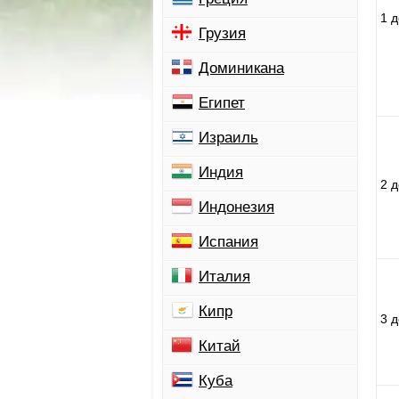
1 
Грузия
Доминикана
Египет
Израиль
Индия
2 
Индонезия
Испания
Италия
Кипр
3 
Китай
Куба