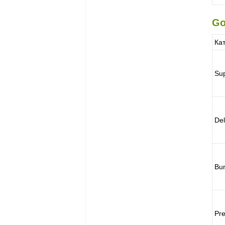
Go
Ка
Sup
De
Bu
Pr