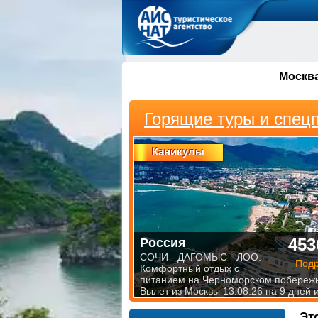
Москв
Горящие туры и спец
Каникулы
453
Россия
СОЧИ - ДАГОМЫС - ЛОО.
Под
Комфортный отдых с
питанием на Черноморском побережь
Вылет из Москвы 13.08.26 на 9 дней 
Эт