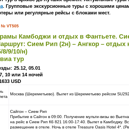
ра
. Групповые экскурсионные туры с хорошими ценам
ртеры или регулярные рейсы с блоками мест.
 № VT505
рамы Камбоджи и отдых в Фантьете. Сие
аршрут: Сием Рип (2н) – Ангкор – отдых 
5/8/9/10/н)
виа тур
зды: 25.12, 05.01
7, 10 или 14 ночей
 1633 USD
нь
Москва (Шереметьево). Вылет из Шереметьево рейсом SU292 
лета
Сайгон – Сием Рип
Прибытие в Сайгон в 09:00. Получение мульти-визы во Вьетн
на рейс в Сием Рип К6 821 16:00-17:40. Вылет в Камбоджу. Вс
размещение в отеле. Ночь в отеле Treasure Oasis Hotel 4*. 