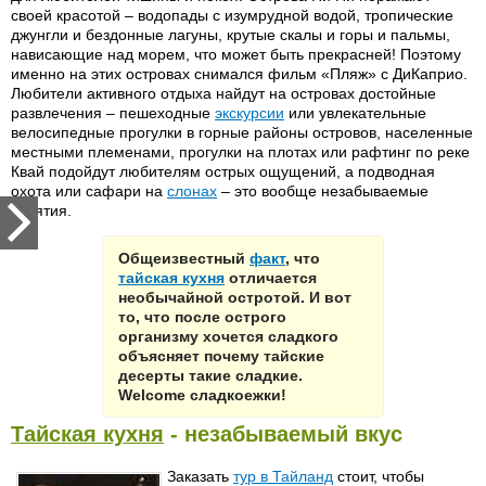
своей красотой – водопады с изумрудной водой, тропические
джунгли и бездонные лагуны, крутые скалы и горы и пальмы,
нависающие над морем, что может быть прекрасней! Поэтому
именно на этих островах снимался фильм «Пляж» с ДиКаприо.
Любители активного отдыха найдут на островах достойные
развлечения – пешеходные
экскурсии
или увлекательные
велосипедные прогулки в горные районы островов, населенные
местными племенами, прогулки на плотах или рафтинг по реке
Квай подойдут любителям острых ощущений, а подводная
охота или сафари на
слонах
– это вообще незабываемые
занятия.
Общеизвестный
факт
, что
тайская кухня
отличается
необычайной остротой. И вот
то, что после острого
организму хочется сладкого
объясняет почему тайские
десерты такие сладкие.
Welcome сладкоежки!
Тайская кухня
- незабываемый вкус
Заказать
тур в Тайланд
стоит, чтобы