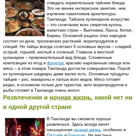
отведать изумительные тайские блюда.
Это не менее интересное занятие, чем
изучение памятников архитектуры
Таиланда. Тайское кулинарное искусство
– это сочетание всех секретов кухонь
азиатских стран – Вьетнама, Лаоса, Китая,
Бирмы. Основной рацион этих народов
состоит из дичи, тропических растений, морепродуктов и
специй. Но тайцы всегда сочетают 5 основных вкусов – сладкий,
острый, горький, кислый и соленый. Главное в местной
кулинарии – привлекательный вид блюда. Сложенные
композиции из ягод и
фруктов
, красиво нарезанные овощи или
мясо – в этом повара Таиланда достигли совершенства. Порой
их кулинарные шедевры даже жалко есть. Основные продукты
тайцев – рис, макароны и лапша всех видов. Мясо готовят
редко, в основном только для туристов, зато морепродуктов и
рыбы готовят в Таиланде очень много.
Развлечения и
ночная жизнь
, какой нет ни
в одной другой стране
В Таиланде вы сможете хорошо
развлечься. Здесь всегда кипит
насыщенная
ночная жизнь
, особенно в
Паттайе
и
Бангкоке
. На местных