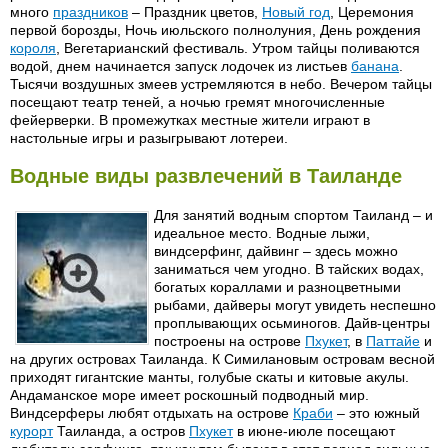
много
праздников
– Праздник цветов,
Новый год
, Церемония
первой борозды, Ночь июльского полнолуния, День рождения
короля
, Вегетарианский фестиваль. Утром тайцы поливаются
водой, днем начинается запуск лодочек из листьев
банана
.
Тысячи воздушных змеев устремляются в небо. Вечером тайцы
посещают театр теней, а ночью гремят многочисленные
фейерверки. В промежутках местные жители играют в
настольные игры и разыгрывают лотереи.
Водные виды развлечений в Таиланде
Для занятий водным спортом Таиланд – и
идеальное место. Водные лыжи,
виндсерфинг, дайвинг – здесь можно
заниматься чем угодно. В тайских водах,
богатых кораллами и разноцветными
рыбами, дайверы могут увидеть неспешно
проплывающих осьминогов. Дайв-центры
построены на острове
Пхукет
, в
Паттайе
и
на других островах Таиланда. К Симилановым островам весной
приходят гигантские манты, голубые скаты и китовые акулы.
Андаманское море имеет роскошный подводный мир.
Виндсерферы любят отдыхать на острове
Краби
– это южный
курорт
Таиланда, а остров
Пхукет
в июне-июле посещают