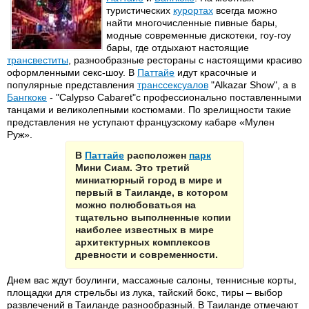
туристических
курортах
всегда можно
найти многочисленные пивные бары,
модные современные дискотеки, гоу-гоу
бары, где отдыхают настоящие
трансвеститы
, разнообразные рестораны с настоящими красиво
оформленными секс-шоу. В
Паттайе
идут красочные и
популярные представления
транссексуалов
"Alkazar Show", а в
Бангкоке
- "Calypso Cabaret"с профессионально поставленными
танцами и великолепными костюмами. По зрелищности такие
представления не уступают французскому кабаре «Мулен
Руж».
В
Паттайе
расположен
парк
Мини Сиам. Это третий
миниатюрный город в мире и
первый в Таиланде, в котором
можно полюбоваться на
тщательно выполненные копии
наиболее известных в мире
архитектурных комплексов
древности и современности.
Днем вас ждут боулинги, массажные салоны, теннисные корты,
площадки для стрельбы из лука, тайский бокс, тиры – выбор
развлечений в Таиланде разнообразный. В Таиланде отмечают