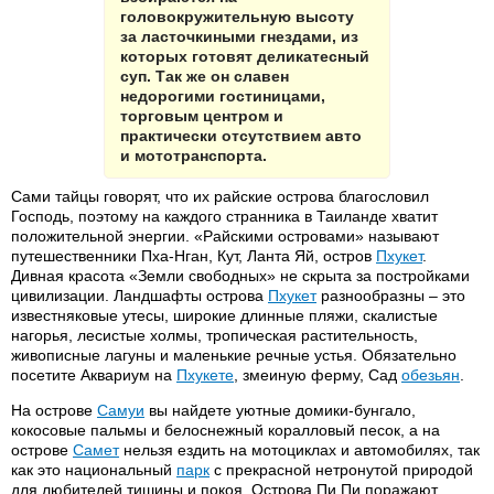
головокружительную высоту
за ласточкиными гнездами, из
которых готовят деликатесный
суп. Так же он славен
недорогими гостиницами,
торговым центром и
практически отсутствием авто
и мототранспорта.
Сами тайцы говорят, что их райские острова благословил
Господь, поэтому на каждого странника в Таиланде хватит
положительной энергии. «Райскими островами» называют
путешественники Пха-Нган, Кут, Ланта Яй, остров
Пхукет
.
Дивная красота «Земли свободных» не скрыта за постройками
цивилизации. Ландшафты острова
Пхукет
разнообразны – это
известняковые утесы, широкие длинные пляжи, скалистые
нагорья, лесистые холмы, тропическая растительность,
живописные лагуны и маленькие речные устья. Обязательно
посетите Аквариум на
Пхукете
, змеиную ферму, Сад
обезьян
.
На острове
Самуи
вы найдете уютные домики-бунгало,
кокосовые пальмы и белоснежный коралловый песок, а на
острове
Самет
нельзя ездить на мотоциклах и автомобилях, так
как это национальный
парк
с прекрасной нетронутой природой
для любителей тишины и покоя. Острова Пи Пи поражают