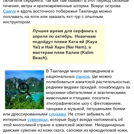
любители серфинга, так как там бывают в этот период сильные
течения, ветра и кратковременные шторма. Вокруг острова
Самуи
и вдоль восточного побережья Таиланда можно
поплавать на яхте или заказать яхт-тур с опытным
инструктором.
Лучшее время для серфинга с
апреля по октябрь. Новичкам
подойдут пляжи Ката яй (Kaya
Yai) и Най Харн (Nai Harn), а
мастерам пляж Калим (Kalim
Beach).
В Таиланде много заповедников и
национальных
парков
, где можно
полюбоваться азиатской растительностью,
редкими видами орхидей, понаблюдать за
морскими обитателями и экзотическими
животными и птицами, посетить
этнографическое шоу с фехтованием,
танцами и музыкой, петушиными боями
или дрессированными
слонами
. Не стоит забывать об
интересных
сувенирах
, которые будут всегда напоминать об
этой многоликой стране и азиатской экзотике. Неординарные
дамские сумочки из кожи ската, сапожки из крокодиловой кожи,