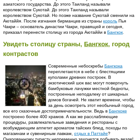
азиатского государства. До этого Таиланд называли
королевством Сукотай. До этого Таиланд называли
королевством Сукотай. Но позже название Сукотай сменили на
Аютаййя. После изгнания бирманцев из страны
король
Пья
Чакри – основатель династии Чакри, правящей и сегодня,
приказал перенести столицу из города Аютаййи в
Бангкок
.
Увидеть столицу страны,
Бангкок
, город
контрастов
Современные небоскребы
Бангкока
переплетаются в небе с блестящими
куполами древних построек. В
экзотический шок вас могут повергнуть
бамбуковые лачужки местной бедноты,
построенные неподалеку от шикарных
домов богачей. Не хватит времени, чтобы
за день осмотреть этот необычный город,
все его сказочные достопримечательности. Ведь в
Бангкоке
построено более 400 храмов. А как же расслабляющие
процедуры, развлекательные заведения и рестораны с
возбуждающим аппетит ароматом тайских блюд, походы по
магазинам и сувенирным лавкам,
отдых в Паттайе
?
Очарованному туристу непременно захочется побывать везде!