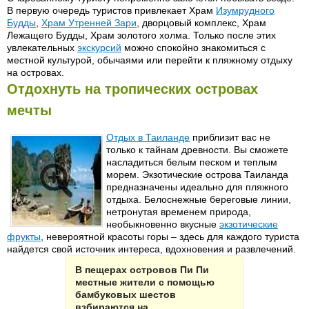
В первую очередь туристов привлекает Храм
Изумрудного
Будды
,
Храм Утренней Зари
, дворцовый комплекс, Храм
Лежащего Будды, Храм золотого холма. Только после этих
увлекательных
экскурсий
можно спокойно знакомиться с
местной культурой, обычаями или перейти к пляжному отдыху
на островах.
Отдохнуть на тропических островах
мечты
Отдых в Таиланде
приблизит вас не
только к тайнам древности. Вы сможете
насладиться белым песком и теплым
морем. Экзотические острова Таиланда
предназначены идеально для пляжного
отдыха. Белоснежные береговые линии,
нетронутая временем природа,
необыкновенно вкусные
экзотические
фрукты
, невероятной красоты горы – здесь для каждого туриста
найдется свой источник интереса, вдохновения и развлечений.
В пещерах островов Пи Пи
местные жители с помощью
бамбуковых шестов
взбираются на