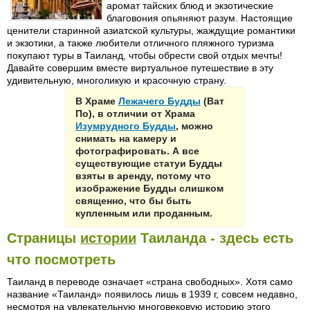
аромат тайских блюд и экзотические
благовония опьяняют разум. Настоящие
ценители старинной азиатской культуры, жаждущие романтики
и экзотики, а также любители отличного пляжного туризма
покупают туры в Таиланд, чтобы обрести свой отдых мечты!
Давайте совершим вместе виртуальное путешествие в эту
удивительную, многоликую и красочную страну.
В Храме
Лежачего Будды
(Ват
По), в отличии от Храма
Изумрудного Будды
, можно
снимать на камеру и
фотографировать. А все
существующие статуи Будды
взяты в аренду, потому что
изображение Будды слишком
священно, что бы быть
купленным или проданным.
Страницы
истории
Таиланда - здесь есть
что посмотреть
Таиланд в переводе означает «страна свободных». Хотя само
название «Таиланд» появилось лишь в 1939 г, совсем недавно,
несмотря на увлекательную многовековую историю этого