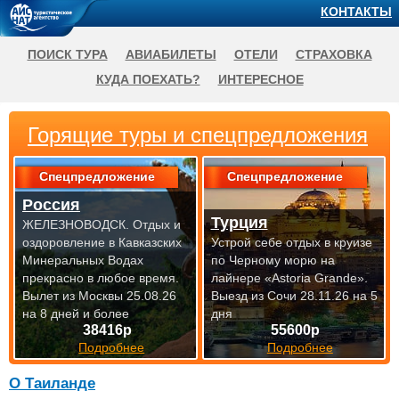
КОНТАКТЫ
ПОИСК ТУРА
АВИАБИЛЕТЫ
ОТЕЛИ
СТРАХОВКА
КУДА ПОЕХАТЬ?
ИНТЕРЕСНОЕ
Горящие туры и спецпредложения
Спецпредложение
Спецпредложение
Россия
Турция
ЖЕЛЕЗНОВОДСК. Отдых и
оздоровление в Кавказских
Устрой себе отдых в круизе
Минеральных Водах
по Черному морю на
прекрасно
в любое время.
лайнере «Astoria Grande».
Вылет из Москвы 25.08.26
Выезд из Сочи 28.11.26 на 5
на 8 дней и более
дня
38416р
55600р
Подробнее
Подробнее
О Таиланде