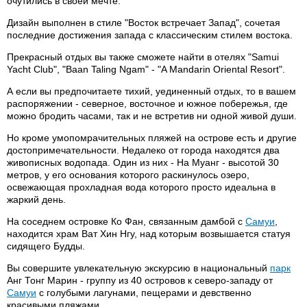
очутились в своей мечте.
Дизайн выполнен в стиле "Восток встречает Запад", сочетая
последние достижения запада с классическим стилем востока.
Прекрасный отдых вы также сможете найти в отелях "Samui
Yacht Club", "Baan Taling Ngam" - "A Mandarin Oriental Resort".
А если вы предпочитаете тихий, уединенный отдых, то в вашем
распоряжении - северное, восточное и южное побережья, где
можно бродить часами, так и не встретив ни одной живой души.
Но кроме умопомрачительных пляжей на острове есть и другие
достопримечательности. Недалеко от города находятся два
живописных водопада. Один из них - На Муанг - высотой 30
метров, у его основания которого раскинулось озеро,
освежающая прохладная вода которого просто идеальна в
жаркий день.
На соседнем островке Ко Фан, связанным дамбой с
Самуи
,
находится храм Ват Хин Нгу, над которым возвышается статуя
сидящего Будды.
Вы совершите увлекательную экскурсию в национальный
парк
Анг Тонг Марин - группу из 40 островов к северо-западу от
Самуи
с голубыми лагунами, пещерами и девственно
красивыми пляжами.