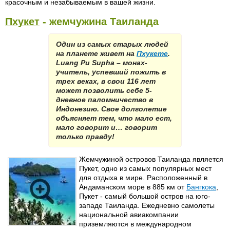
красочным и незабываемым в вашей жизни.
Пхукет
- жемчужина Таиланда
Один из самых старых людей
на планете живет на
Пхукете
.
Luang Pu Supha – монах-
учитель, успевший пожить в
трех веках, в свои 116 лет
может позволить себе 5-
дневное паломничество в
Индонезию. Свое долголетие
объясняет тем, что мало ест,
мало говорит и… говорит
только правду!
Жемчужиной островов Таиланда является
Пукет, одно из самых популярных мест
для отдыха в мире. Расположенный в
Андаманском море в 885 км от
Бангкока
,
Пукет - самый большой остров на юго-
западе Таиланда. Ежедневно самолеты
национальной авиакомпании
приземляются в международном