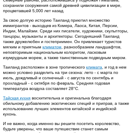
Северные районы, расположившись у подножья Гималаев,
сохранили сооружения самой древней цивилизации в мире,
процветавшей 5,000 лет назад.
За свою долгую историю Таиланд приютил множество
иммигрантов - выходцев из Кхмера, Лаоса, Китая, Персии,
Индии, Малайзии. Среди них писатели, художники, скульпторы,
танцоры, музыканты и архитекторы. Сегодняшний Таиланд
также дружелюбен и гостеприимен. Он привлекает туристов
мягким и приятным
климатом
, разнообразием ландшафтов,
неповторимым национальным колоритом, ласковым
изумрудным морем, а также таинственным подводным миром.
Таиланд расположен в зоне тропического
климата
, и год в нем
можно условно разделить на три сезона: лето - с марта по
июль, дождливый и солнечный - с августа по сентябрь и
прохладный - с октября по февраль. Средняя годовая
температура воздуха составляет 28°С.
Тайская кухня
восхитительна и оригинальна благодаря
обильному добавлению экзотических специй и приправ, а также
использованию лучших элементов китайской и индийской
кухонь.
И не важно, когда именно вы решите посетить королевство,
будьте уверены, что ваше путешествие станет самым