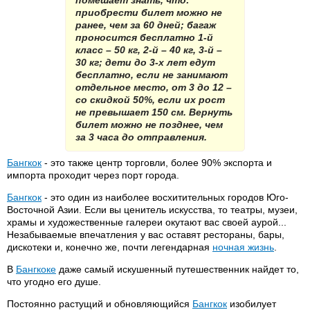
помешает знать, что:
приобрести билет можно не
ранее, чем за 60 дней; багаж
проносится бесплатно 1-й
класс – 50 кг, 2-й – 40 кг, 3-й –
30 кг; дети до 3-х лет едут
бесплатно, если не занимают
отдельное место, от 3 до 12 –
со скидкой 50%, если их рост
не превышает 150 см. Вернуть
билет можно не позднее, чем
за 3 часа до отправления.
Бангкок
- это также центр торговли, более 90% экспорта и
импорта проходит через порт города.
Бангкок
- это один из наиболее восхитительных городов Юго-
Восточной Азии. Если вы ценитель искусства, то театры, музеи,
храмы и художественные галереи окутают вас своей аурой...
Незабываемые впечатления у вас оставят рестораны, бары,
дискотеки и, конечно же, почти легендарная
ночная жизнь
.
В
Бангкоке
даже самый искушенный путешественник найдет то,
что угодно его душе.
Постоянно растущий и обновляющийся
Бангкок
изобилует