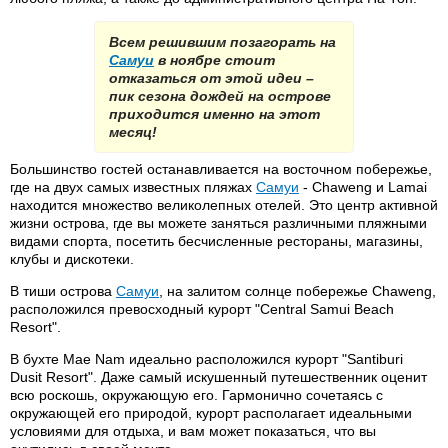
Всем решившим позагорать на
Самуи
в ноябре стоит
отказаться от этой идеи –
пик сезона дождей на острове
приходится именно на этот
месяц!
Большинство гостей останавливается на восточном побережье,
где на двух самых известных пляжах
Самуи
- Chaweng и Lamai
находится множество великолепных отелей. Это центр активной
жизни острова, где вы можете заняться различными пляжными
видами спорта, посетить бесчисленные рестораны, магазины,
клубы и дискотеки.
В тиши острова
Самуи
, на залитом солнце побережье Chaweng,
расположился превосходный курорт "Central Samui Beach
Resort".
В бухте Мае Nam идеально расположился курорт "Santiburi
Dusit Resort". Даже самый искушенный путешественник оценит
всю роскошь, окружающую его. Гармонично сочетаясь с
окружающей его природой, курорт располагает идеальными
условиями для отдыха, и вам может показаться, что вы