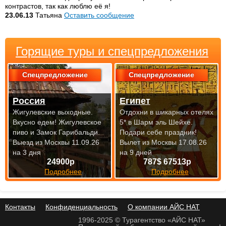
контрастов, так как люблю её я!
23.06.13
Татьяна
Оставить сообщение
Горящие туры и спецпредложения
Спецпредложение
Спецпредложение
Россия
Египет
Жигулевские выходные.
Отдохни в шикарных отелях
Вкусно едем! Жигулевское
5* в Шарм эль Шейхе.
пиво и Замок Гарибальди.
Подари себе праздник!
Выезд из Москвы 11.09.26
Вылет из Москвы 17.08.26
на 3 дня
на 9 дней
24900р
787$ 67513р
Подробнее
Подробнее
Контакты
Конфиденциальность
О компании АЙС НАТ
1996-2025 © Турагентство «АЙС НАТ»