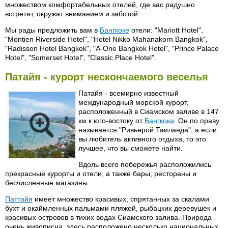
множеством комфортабельных отелей, где вас радушно
встретят, окружат вниманием и заботой.
Мы рады предложить вам в
Бангкоке
отели: "Mariott Hotel",
"Montien Riverside Hotel", "Hotel Nikko Mahanakorn Bangkok",
"Radisson Hotel Bangkok", "A-One Bangkok Hotel", "Prince Palace
Hotel", "Somerset Hotel", "Classic Place Hotel".
Патайя - курорт нескончаемого веселья
Патайя - всемирно известный
международный морской курорт,
расположенный в Сиамском заливе в 147
км к юго-востоку от
Бангкока
. Он по праву
называется "Ривьерой Таиланда", а если
вы любитель активного отдыха, то это
лучшее, что вы сможете найти.
Вдоль всего побережья расположились
прекрасные курорты и отели, а также бары, рестораны и
бесчисленные магазины.
Паттайя
имеет множество красивых, спрятанных за скалами
бухт и окаймленных пальмами пляжей, рыбацких деревушек и
красивых островов в тихих водах Сиамского залива. Природа
очень живописна, здесь расположено несколько национальных