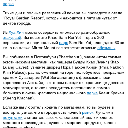
парка
.
Тихие дни и полные развлечений вечера вы проведете в отеле
"Royal Garden Resort", который находится в пяти минутах от
центра города.
Из
Хуа Хин
можно совершить множество разнообразных
экскурсий
. Вы посетите Khao Sam Roi Yot - гора с 300
вершинами, и национальный
парк
Sam Roi Yot, площадью 60 кв.
км, а на пляже Mirror Mount вас встретят игривые
обезьяны
.
Вы побываете в Пхетчабури (Phetchaburi), знаменитом такими
экзотическими местами, как пещеры Будды Кхао Луанг (Khao
Luang Caves); увидите дворец Пхра Накхон Кхири (Phra Nakhon
Khiri Palace), расположенный на горе; полюбуетесь прекрасным
храмом Суванарам (Wat Surwanaram) с фресками эпохи
королевства Аюттайя, в котором находится хранилище древних
манускриптов, а также насладитесь посещением самого
большого и очень красивого национального
парка
Каенг Крачан
(Kaeng Krachan).
Если же вы любитель ходить по магазинам, то вы будете в
восторге, узнав, что в городе есть ночной
рынок
. Лучшими
покупками
считаются: высококачественный шелк и хлопок
местного производства, сушеные морские продукты, kanom -
тайские конфеты.