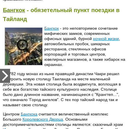
Бангкок
- обязетельный пункт поездки в
Тайланд
Бангкок
- это неповторимое сочетание
мифических замков, современных
офисных зданий, бурной
ночной жизни
,
автомобильных пробок, шикарных
ресторанов, стеклянных офисов
корпораций и торговых центров,
ювелирных магазинов, а также хибарок на
окраинах.
В 1782 году монах из ныне правящей династии Чакри решил
построить новую столицу Таиланда на месте маленькой
деревушки. Эта новая столица была воздвигнута, воплощая в
себе все богатство тайского культурного наследия. Столице
было дано длинное название, начинающееся с "Крангтеп...",
что означало 'Город ангелов". С тех пор тайский народ так и
называет свою столицу.
Центром
Бангкока
считается величественный комплекс
Большого
Королевского Дворца
. Основными
достопримечательностями столицы являются: сказочный храм