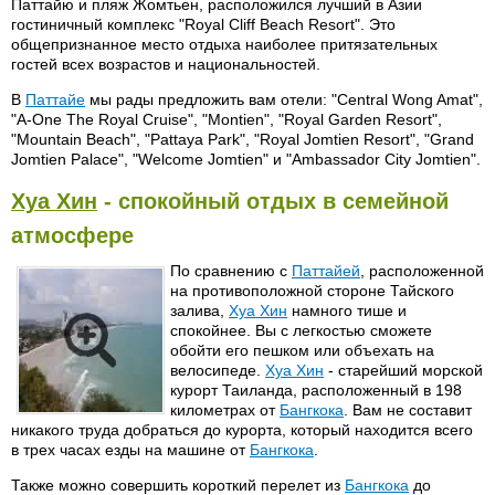
Паттайю и пляж Жомтьен, расположился лучший в Азии
гостиничный комплекс "Royal Cliff Beach Resort". Это
общепризнанное место отдыха наиболее притязательных
гостей всех возрастов и национальностей.
В
Паттайе
мы рады предложить вам отели: "Central Wong Amat",
"A-One The Royal Cruise", "Montien", "Royal Garden Resort",
"Mountain Beach", "Pattaya Park", "Royal Jomtien Resort", "Grand
Jomtien Palace", "Welcome Jomtien" и "Ambassador City Jomtien".
Хуа Хин
- спокойный отдых в семейной
атмосфере
По сравнению с
Паттайей
, расположенной
на противоположной стороне Тайского
залива,
Хуа Хин
намного тише и
спокойнее. Вы с легкостью сможете
обойти его пешком или объехать на
велосипеде.
Хуа Хин
- старейший морской
курорт Таиланда, расположенный в 198
километрах от
Бангкока
. Вам не составит
никакого труда добраться до курорта, который находится всего
в трех часах езды на машине от
Бангкока
.
Также можно совершить короткий перелет из
Бангкока
до