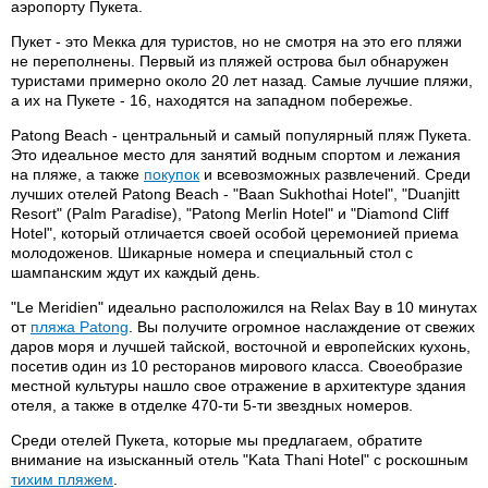
аэропорту Пукета.
Пукет - это Мекка для туристов, но не смотря на это его пляжи
не переполнены. Первый из пляжей острова был обнаружен
туристами примерно около 20 лет назад. Самые лучшие пляжи,
а их на Пукете - 16, находятся на западном побережье.
Patong Beach - центральный и самый популярный пляж Пукета.
Это идеальное место для занятий водным спортом и лежания
на пляже, а также
покупок
и всевозможных развлечений. Среди
лучших отелей Patong Beach - "Baan Sukhothai Hotel", "Duanjitt
Resort" (Palm Paradise), "Patong Merlin Hotel" и "Diamond Cliff
Hotel", который отличается своей особой церемонией приема
молодоженов. Шикарные номера и специальный стол с
шампанским ждут их каждый день.
"Le Meridien" идеально расположился на Relax Bay в 10 минутах
от
пляжа Patong
. Вы получите огромное наслаждение от свежих
даров моря и лучшей тайской, восточной и европейских кухонь,
посетив один из 10 ресторанов мирового класса. Своеобразие
местной культуры нашло свое отражение в архитектуре здания
отеля, а также в отделке 470-ти 5-ти звездных номеров.
Среди отелей Пукета, которые мы предлагаем, обратите
внимание на изысканный отель "Kata Thani Hotel" с роскошным
тихим пляжем
.