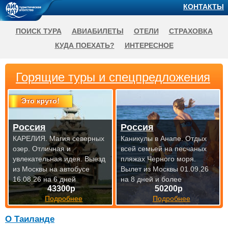
КОНТАКТЫ
ПОИСК ТУРА
АВИАБИЛЕТЫ
ОТЕЛИ
СТРАХОВКА
КУДА ПОЕХАТЬ?
ИНТЕРЕСНОЕ
Горящие туры и спецпредложения
Это круто!
Россия
Россия
КАРЕЛИЯ. Магия северных
Каникулы в Анапе. Отдых
озер. Отличная и
всей семьей на песчаных
увлекательная идея.
Выезд
пляжах Черного моря.
из Москвы на автобусе
Вылет из Москвы 01.09.26
16.08.26 на 6 дней
на 8 дней и более
43300р
50200р
Подробнее
Подробнее
О Таиланде