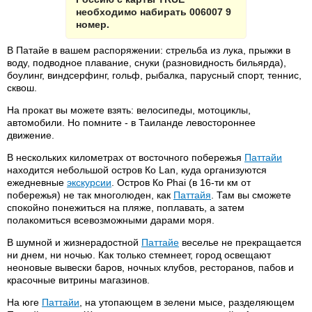
необходимо набирать 006007 9
номер.
В Патайе в вашем распоряжении: стрельба из лука, прыжки в
воду, подводное плавание, снуки (разновидность бильярда),
боулинг, виндсерфинг, гольф, рыбалка, парусный спорт, теннис,
сквош.
На прокат вы можете взять: велосипеды, мотоциклы,
автомобили. Но помните - в Таиланде левостороннее
движение.
В нескольких километрах от восточного побережья
Паттайи
находится небольшой остров Ко Lan, куда организуются
ежедневные
экскурсии
. Остров Ко Phai (в 16-ти км от
побережья) не так многолюден, как
Паттайя
. Там вы сможете
спокойно понежиться на пляже, поплавать, а затем
полакомиться всевозможными дарами моря.
В шумной и жизнерадостной
Паттайе
веселье не прекращается
ни днем, ни ночью. Как только стемнеет, город освещают
неоновые вывески баров, ночных клубов, ресторанов, пабов и
красочные витрины магазинов.
На юге
Паттайи
, на утопающем в зелени мысе, разделяющем