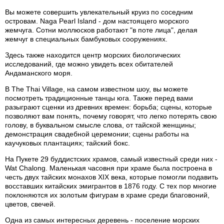
Вы можете совершить увлекательный круиз по соседним
островам. Naga Pearl Island - дом настоящего морского
жемчуга. Сотни моллюсков работают "в поте лица", делая
жемчуг в специальных бамбуковых сооружениях.
Здесь также находится центр морских биологических
исследований, где можно увидеть всех обитателей
Андаманского моря.
В The Thai Village, на самом известном шоу, вы можете
посмотреть традиционные танцы юга. Также перед вами
разыграют сценки из древних времен: борьба; сцены, которые
позволяют вам понять, почему говорят, что легко потерять свою
голову, в буквальном смысле слова, от тайской женщины;
демонстрация свадебной церемонии; сцены работы на
каучуковых плантациях; тайский бокс.
На Пукете 29 буддистских храмов, самый известный среди них -
Wat Chalong. Маленькая часовня при храме была построена в
честь двух тайских монахов XIX века, которые помогли подавить
восставших китайских эмигрантов в 1876 году. С тех пор многие
поклоняются их золотым фигурам в храме среди благовоний,
цветов, свечей.
Одна из самых интересных деревень - поселение морских