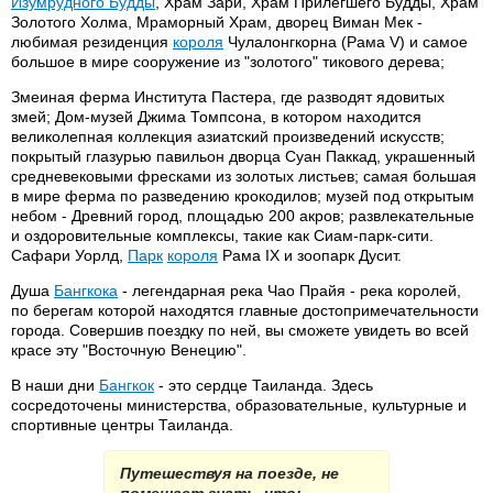
Изумрудного Будды
, Храм Зари, Храм Прилегшего Будды, Храм
Золотого Холма, Мраморный Храм, дворец Виман Мек -
любимая резиденция
короля
Чулалонгкорна (Рама V) и самое
большое в мире сооружение из "золотого" тикового дерева;
Змеиная ферма Института Пастера, где разводят ядовитых
змей; Дом-музей Джима Томпсона, в котором находится
великолепная коллекция азиатский произведений искусств;
покрытый глазурью павильон дворца Суан Паккад, украшенный
средневековыми фресками из золотых листьев; самая большая
в мире ферма по разведению крокодилов; музей под открытым
небом - Древний город, площадью 200 акров; развлекательные
и оздоровительные комплексы, такие как Сиам-парк-сити.
Сафари Уорлд,
Парк
короля
Рама IX и зоопарк Дусит.
Душа
Бангкока
- легендарная река Чао Прайя - река королей,
по берегам которой находятся главные достопримечательности
города. Совершив поездку по ней, вы сможете увидеть во всей
красе эту "Восточную Венецию".
В наши дни
Бангкок
- это сердце Таиланда. Здесь
сосредоточены министерства, образовательные, культурные и
спортивные центры Таиланда.
Путешествуя на поезде, не