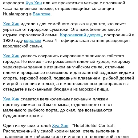
аэропорта
Хуа Хин
или же прокатиться четыре с половиной
часа на дневном поезде, отправляющийся со станции
Hualampong в
Бангкоке
.
Хуа Хин
идеален для семейного отдыха и для тех, кто хочет
укрыться от городской суматохи. Это излюбленное место
отдыха королевской семьи.
Королевский дворец
, построенный в
1920 году
королем
Рама 4 - официальная летняя резиденция
королевской семьи.
Хуа Хин
удалось сохранить очарование типичного тайского
городка. Но все же - это роскошный пляжный курорт, которому
характерны здания в изящном английском стиле, отличные
пляжи и прекрасные возможности для занятий водными видами
спорта, верховой ездой, подводным плаванием, рыбной довлей
и игрой в теннис и гольф, а в многочисленных ресторанах вы
отведаете изысканными блюдами из морской пищи.
Хуа Хин
славится великолепным песчаным пляжем,
протянувшимся на 3 км от мыса, отделяющего его от
маленького рыбного порта, до скал, где возвышаются
буддистские храмы.
Один из лучших отелей
Хуа Хин
- "Hotel Sofitel Central".
Расположенный у самой кромки моря, отель выполнен в
традиционном тайском стиле и утопает в тропической зелени