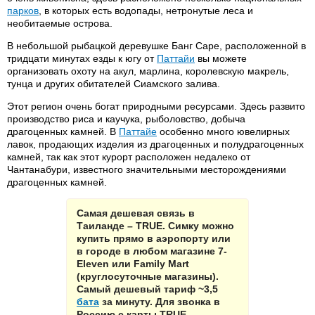
парков
, в которых есть водопады, нетронутые леса и
необитаемые острова.
В небольшой рыбацкой деревушке Банг Саре, расположенной в
тридцати минутах езды к югу от
Паттайи
вы можете
организовать охоту на акул, марлина, королевскую макрель,
тунца и других обитателей Сиамского залива.
Этот регион очень богат природными ресурсами. Здесь развито
производство риса и каучука, рыболовство, добыча
драгоценных камней. В
Паттайе
особенно много ювелирных
лавок, продающих изделия из драгоценных и полудрагоценных
камней, так как этот курорт расположен недалеко от
Чантанабури, известного значительными месторождениями
драгоценных камней.
Самая дешевая связь в
Таиланде – TRUE. Симку можно
купить прямо в аэропорту или
в городе в любом магазине 7-
Eleven или Family Mart
(круглосуточные магазины).
Самый дешевый тариф ~3,5
бата
за минуту. Для звонка в
Россию с карты TRUE