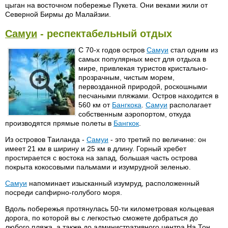
цыган на восточном побережье Пукета. Они веками жили от
Северной Бирмы до Малайзии.
Самуи
- респектабельный отдых
С 70-х годов остров
Самуи
стал одним из
самых популярных мест для отдыха в
мире, привлекая туристов кристально-
прозрачным, чистым морем,
первозданной природой, роскошными
песчаными пляжами. Остров находится в
560 км от
Бангкока
.
Самуи
располагает
собственным аэропортом, откуда
производятся прямые полеты в
Бангкок
.
Из островов Таиланда -
Самуи
- это третий по величине: он
имеет 21 км в ширину и 25 км в длину. Горный хребет
простирается с востока на запад, большая часть острова
покрыта кокосовыми пальмами и изумрудной зеленью.
Самуи
напоминает изысканный изумруд, расположенный
посреди сапфирно-голубого моря.
Вдоль побережья протянулась 50-ти километровая кольцевая
дорога, по которой вы с легкостью сможете добраться до
любого пляжа, а также до административного центра На Тон.