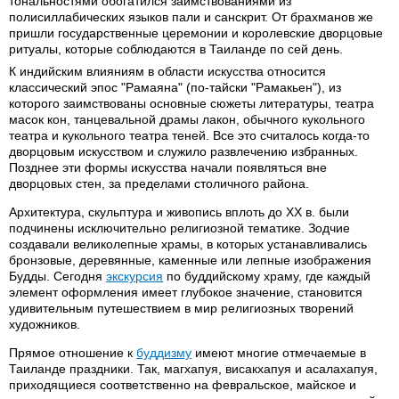
тональностями обогатился заимствованиями из
полисиллабических языков пали и санскрит. От брахманов же
пришли государственные церемонии и королевские дворцовые
ритуалы, которые соблюдаются в Таиланде по сей день.
К индийским влияниям в области искусства относится
классический эпос "Рамаяна" (по-тайски "Рамакьен"), из
которого заимствованы основные сюжеты литературы, театра
масок кон, танцевальной драмы лакон, обычного кукольного
театра и кукольного театра теней. Все это считалось когда-то
дворцовым искусством и служило развлечению избранных.
Позднее эти формы искусства начали появляться вне
дворцовых стен, за пределами столичного района.
Архитектура, скульптура и живопись вплоть до XX в. были
подчинены исключительно религиозной тематике. Зодчие
создавали великолепные храмы, в которых устанавливались
бронзовые, деревянные, каменные или лепные изображения
Будды. Сегодня
экскурсия
по буддийскому храму, где каждый
элемент оформления имеет глубокое значение, становится
удивительным путешествием в мир религиозных творений
художников.
Прямое отношение к
буддизму
имеют многие отмечаемые в
Таиланде праздники. Так, магхапуя, висакхапуя и асалахапуя,
приходящиеся соответственно на февральское, майское и