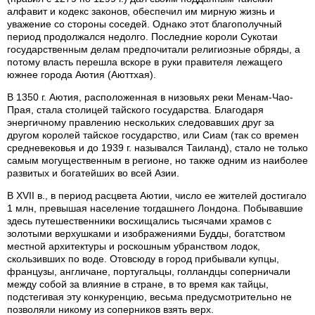
алфавит и кодекс законов, обеспечил им мирную жизнь и
уважение со стороны соседей. Однако этот благополучный
период продолжался недолго. Последние короли Сукотаи
государственным делам предпочитали религиозные обряды, а
потому власть перешла вскоре в руки правителя лежащего
южнее города Аютия (Аюттхая).
В 1350 г. Аютия, расположенная в низовьях реки Менам-Чао-
Прая, стала столицей тайского государства. Благодаря
энергичному правлению нескольких следовавших друг за
другом королей тайское государство, или Сиам (так со времен
средневековья и до 1939 г. назывался Таиланд), стало не только
самым могущественным в регионе, но также одним из наиболее
развитых и богатейших во всей Азии.
В XVII в., в период расцвета Аютии, число ее жителей достигало
1 млн, превышая население тогдашнего Лондона. Побывавшие
здесь путешественники восхищались тысячами храмов с
золотыми верхушками и изображениями Будды, богатством
местной архитектуры и роскошным убранством лодок,
скользивших по воде. Отовсюду в город прибывали купцы,
французы, англичане, португальцы, голландцы соперничали
между собой за влияние в стране, в то время как тайцы,
подстегивая эту конкуренцию, весьма предусмотрительно не
позволяли никому из соперников взять верх.