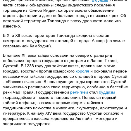
части страны обнаружены следы индуистского поселения
торговцев из Южной Индии, которые имели обыкновение
строить фактории и даже небольшие города в низовьях рек. Об
остальной территории Таиланда в эпоху древности мало что
известно.
В XI и XII веках территория Таиланда входила в состав
кхмерского государства со столицей в городе Ангкор (на земле
современной Камбоджи).
В начале XII века тайцы основали на севере страны ряд
небольших городов-государств с центрами в Ланне, Пхаяо,
Сукотай. В 1238 году два тайских князя, правившие в этих
городах, восстали против кхмерского
короля
и основали первое
независимое тайское государство со столицей в городе Сукотай
- «Рассвет счастья». В последующие годы королевство Сукотай
значительно расширило свою территорию, особенно в бассейне
реки Чао Прайя. Государственной
религией
стал
буддизм
тхеравадийского - южного направления. Появился первый
тайский алфавит, возникли первые формы тайского
традиционного искусства в живописи, скульптуре, архитектуре и
литературе. К началу XIV века государство Сукотай ослабло и
превратилось в вассала королевства Аюттайя - молодого и
энергичного государства.