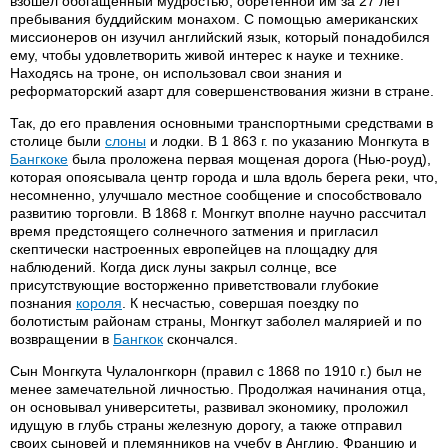
взошел обогащенный мудростью, обретенной им за 27 лет
пребывания буддийским монахом. С помощью американских
миссионеров он изучил английский язык, который понадобился
ему, чтобы удовлетворить живой интерес к науке и технике.
Находясь на троне, он использовал свои знания и
реформаторский азарт для совершенствования жизни в стране.
Так, до его правления основными транспортными средствами в
столице были
слоны
и лодки. В 1 863 г. по указанию Монгкута в
Бангкоке
была проложена первая мощеная дорога (Нью-роуд),
которая опоясывала центр города и шла вдоль берега реки, что,
несомненно, улучшало местное сообщение и способствовало
развитию торговли. В 1868 г. Монгкут вполне научно рассчитал
время предстоящего солнечного затмения и пригласил
скептически настроенных европейцев на площадку для
наблюдений. Когда диск луны закрыл солнце, все
присутствующие восторженно приветствовали глубокие
познания
короля
. К несчастью, совершая поездку по
болотистым районам страны, Монгкут заболел малярией и по
возвращении в
Бангкок
скончался.
Сын Монгкута Чулалонгкорн (правил с 1868 по 1910 г.) был не
менее замечательной личностью. Продолжая начинания отца,
он основывал университеты, развивал экономику, проложил
идущую в глубь страны железную дорогу, а также отправил
своих сыновей и племянников на учебу в Англию, Францию и