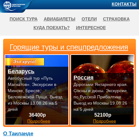
КОНТАКТЫ
ПОИСК ТУРА
АВИАБИЛЕТЫ
ОТЕЛИ
СТРАХОВКА
КУДА ПОЕХАТЬ?
ИНТЕРЕСНОЕ
Горящие туры и спецпредложения
Это круто!
Беларусь
Россия
Автобусный тур «Путь
Магнатов». Экскурсии в
Дорогами Янтарного края.
Минске, Бресте,
Сосны и дюны. Экскурсии
Беловежской Пуще.
Выезд
по Русской Прибалтике.
из Москвы 13.08.26 на 5
Выезд из Москвы 19.08.26
дней
на 5 дней
36400р
52100р
Подробнее
Подробнее
О Таиланде