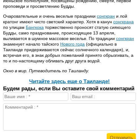
июньское полнолуния, посвящены рождению, смерти, первой
проповеди и просветлению Будды.
Очаровательные и очень веселые праздники
сонгкран
и лой
кратонг имеют чисто светский характер. Хотя в канун
сонгкрана
по улицам
Бангкока
торжественно проносят статую сияющего
Будды, само празднование, происходящее 13 апреля,
выливается в шумное массовое веселье. По традиции
сонгкран
знаменует начало тайского
Нового года
(официально в
Таиланде придерживаются сейчас солнечного календаря), и,
встречая его, в знак добрых пожеланий принято обрызгивать, а
то и по-настоящему обливать друг друга водой.
Окно в мир. Путеводитель по Таиланду.
Читайте здесь еще о Таиланде!
Будем рады, если Вы оставите свой комментарий