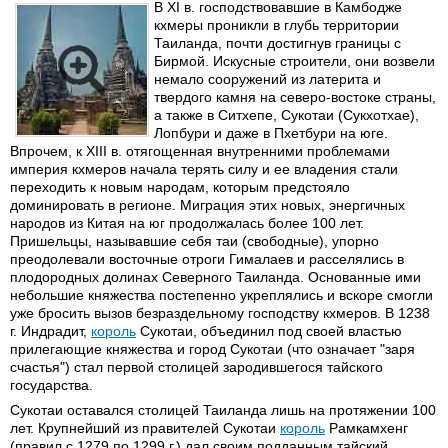
В XI в. господствовавшие в Камбодже
кхмеры проникли в глубь территории
Таиланда, почти достигнув границы с
Бирмой. Искусные строители, они возвели
немало сооружений из латерита и
твердого камня на северо-востоке страны,
а также в Ситхепе, Сукотаи (Сукхотхае),
Лопбури и даже в Пхетбури на юге.
Впрочем, к XIII в. отягощенная внутренними проблемами
империя кхмеров начала терять силу и ее владения стали
переходить к новым народам, которым предстояло
доминировать в регионе. Миграция этих новых, энергичных
народов из Китая на юг продолжалась более 100 лет.
Пришельцы, называвшие себя таи (свободные), упорно
преодолевали восточные отроги Гималаев и расселялись в
плодородных долинах Северного Таиланда. Основанные ими
небольшие княжества постепенно укреплялись и вскоре смогли
уже бросить вызов безраздельному господству кхмеров. В 1238
г. Индрадит,
король
Сукотаи, объединил под своей властью
прилегающие княжества и город Сукотаи (что означает "заря
счастья") стал первой столицей зародившегося тайского
государства.
Сукотаи оставался столицей Таиланда лишь на протяжении 100
лет. Крупнейший из правителей Сукотаи
король
Рамкамхенг
(правил с 1279 по 1299 г.) дал своим подданным тайский