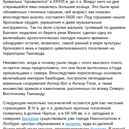
буквально "провалился" в XXXVI в. до н.э. Вокруг него на дне
открывшейся ямы оказались большие кольца. Это были края
обожженных глиняных горшков, чей возраст, как показал
впоследствии анализ, составлял 5600 лет. Под горшками нашли
бронзовые орудия, украшения и даже музыкальные
инструменты. Так по воле случая мальчик, гулявший по деревне
Банченг недалеко от берега реки Меконг, сделал одну из
величайших археологических находок нашего времени -
обнаружил остатки, возможно, самой ранней в мире культуры
бронзового века и первого цивилизованного поселения на
территории Таиланда.
Неизвестно, когда и почему ушли люди с этого высокого плато;
остается лишь предположить, что они были вытеснены оттуда
пришельцами с севера. Впоследствии переселенцы основали
величайшие империи Камбоджи, построили легендарные
каменные сооружения Ангкор-Ват и Ангкор-Тхом, а также
множество храмов и памятников, рассеянных по всему Северо-
Восточному Таиланду.
Следующие несколько тысячелетий остаются для нас чистыми
страницами. В IV в. до н.э. довольно крупные поселения
появились в долине Чаупья, а в VII-VIII вв. н.э. западнее и
севернее
Бангкока
существовали уже города Накхонпатхом и
Лопбури, центры образования и
религии
, куда из далекой
Индии прибывали монахи, проповедовавшие
буддизм
. В южной