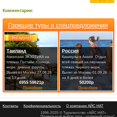
Комментарии:
Горящие туры и спецпредложения
Это круто!
Таиланд
Россия
Азиатская ЭКЗОТИКА на
Каникулы в Анапе. Отдых
пляжах Паттайи. Солнце,
всей семьей на песчаных
море, дивные фрукты.
пляжах Черного моря.
Вылет из Москвы 27.08.26
Вылет из Москвы 01.09.26
на 13 дней
на 8 дней и более
695$ 59621р
50200р
Подробнее
Подробнее
Контакты
Конфиденциальность
О компании АЙС НАТ
1996-2025 © Турагентство «АЙС НАТ»
Правильный выбор тура - отличный отдых!