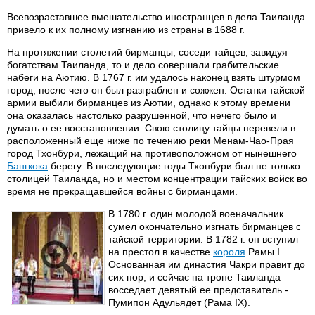
Всевозраставшее вмешательство иностранцев в дела Таиланда
привело к их полному изгнанию из страны в 1688 г.
На протяжении столетий бирманцы, соседи тайцев, завидуя
богатствам Таиланда, то и дело совершали грабительские
набеги на Аютию. В 1767 г. им удалось наконец взять штурмом
город, после чего он был разграблен и сожжен. Остатки тайской
армии выбили бирманцев из Аютии, однако к этому времени
она оказалась настолько разрушенной, что нечего было и
думать о ее восстановлении. Свою столицу тайцы перевели в
расположенный еще ниже по течению реки Менам-Чао-Прая
город Тхонбури, лежащий на противоположном от нынешнего
Бангкока
берегу. В последующие годы Тхонбури был не только
столицей Таиланда, но и местом концентрации тайских войск во
время не прекращавшейся войны с бирманцами.
В 1780 г. один молодой военачальник
сумел окончательно изгнать бирманцев с
тайской территории. В 1782 г. он вступил
на престол в качестве
короля
Рамы I.
Основанная им династия Чакри правит до
сих пор, и сейчас на троне Таиланда
восседает девятый ее представитель -
Пумипон Адульядет (Рама IX).