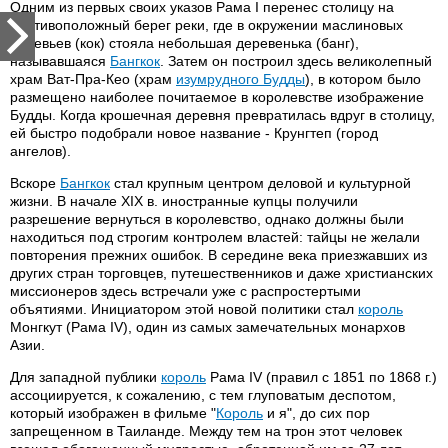
Одним из первых своих указов Рама I перенес столицу на
противоположный берег реки, где в окружении маслиновых
деревьев (кок) стояла небольшая деревенька (банг),
называвшаяся
Бангкок
. Затем он построил здесь великолепный
храм Ват-Пра-Кео (храм
изумрудного Будды
), в котором было
размещено наиболее почитаемое в королевстве изображение
Будды. Когда крошечная деревня превратилась вдруг в столицу,
ей быстро подобрали новое название - Крунгтеп (город
ангелов).
Вскоре
Бангкок
стал крупным центром деловой и культурной
жизни. В начале XIX в. иностранные купцы получили
разрешение вернуться в королевство, однако должны были
находиться под строгим контролем властей: тайцы не желали
повторения прежних ошибок. В середине века приезжавших из
других стран торговцев, путешественников и даже христианских
миссионеров здесь встречали уже с распростертыми
объятиями. Инициатором этой новой политики стал
король
Монгкут (Рама IV), один из самых замечательных монархов
Азии.
Для западной публики
король
Рама IV (правил с 1851 по 1868 г.)
ассоциируется, к сожалению, с тем глуповатым деспотом,
который изображен в фильме "
Король
и я", до сих пор
запрещенном в Таиланде. Между тем на трон этот человек