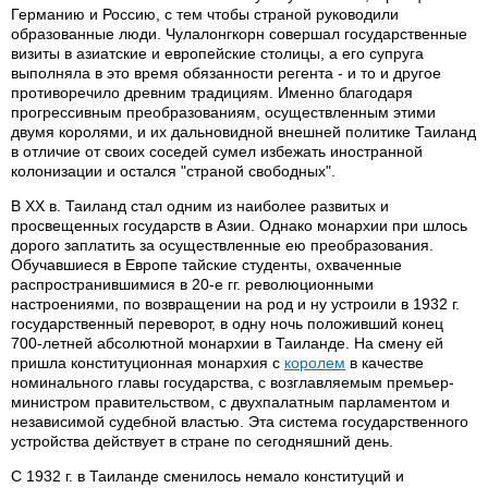
Германию и Россию, с тем чтобы страной руководили
образованные люди. Чулалонгкорн совершал государственные
визиты в азиатские и европейские столицы, а его супруга
выполняла в это время обязанности регента - и то и другое
противоречило древним традициям. Именно благодаря
прогрессивным преобразованиям, осуществленным этими
двумя королями, и их дальновидной внешней политике Таиланд
в отличие от своих соседей сумел избежать иностранной
колонизации и остался "страной свободных".
В XX в. Таиланд стал одним из наиболее развитых и
просвещенных государств в Азии. Однако монархии при шлось
дорого заплатить за осуществленные ею преобразования.
Обучавшиеся в Европе тайские студенты, охваченные
распространившимися в 20-е гг. революционными
настроениями, по возвращении на род и ну устроили в 1932 г.
государственный переворот, в одну ночь положивший конец
700-летней абсолютной монархии в Таиланде. На смену ей
пришла конституционная монархия с
королем
в качестве
номинального главы государства, с возглавляемым премьер-
министром правительством, с двухпалатным парламентом и
независимой судебной властью. Эта система государственного
устройства действует в стране по сегодняшний день.
С 1932 г. в Таиланде сменилось немало конституций и