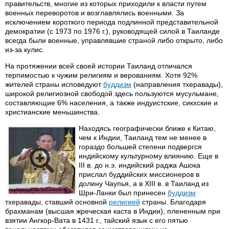
правительств, многие из которых приходили к власти путем
военных переворотов и возглавлялись военными. За
исключением короткого периода подлинной представительной
демократии (с 1973 по 1976 г.), руководящей силой в Таиланде
всегда были военные, управлявшие страной либо открыто, либо
из-за кулис.
На протяжении всей своей истории Таиланд отличался
терпимостью к чужим религиям и верованиям. Хотя 92%
жителей страны исповедуют
буддизм
(направления тхеравады),
широкой религиозной свободой здесь пользуются мусульмане,
составляющие 6% населения, а также индуистские, сикхские и
христианские меньшинства.
Находясь географически ближе к Китаю,
чем к Индии, Таиланд тем не менее в
гораздо большей степени подвергся
индийскому культурному влиянию. Еще в
III в. до н.э. индийский раджа Ашока
прислал буддийских миссионеров в
долину Чаупья, а в XIII в. в Таиланд из
Шри-Ланки был принесен
буддизм
тхеравады, ставший основной
религией
страны. Благодаря
брахманам (высшая жреческая каста в Индии), плененным при
взятии Ангкор-Вата в 1431 г., тайский язык с его пятью