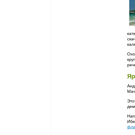
кат
ска
кал
Охо
кру
реч
Яр
Анд
Мач
Это
дем
Нап
Ибе
фла