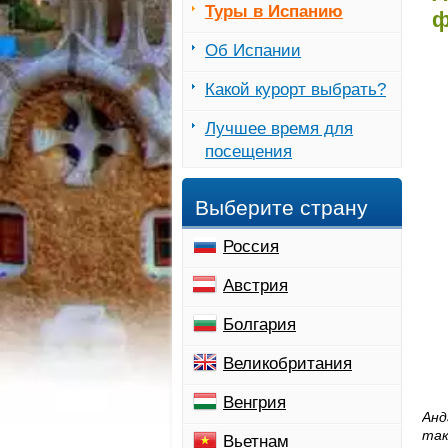
Туры в Испанию
ф
Об Испании
Какой курорт выбрать?
Лучшее время для
посещения
Выберите страну
Россия
Австрия
Болгария
Великобритания
Венгрия
Анд
так
Вьетнам