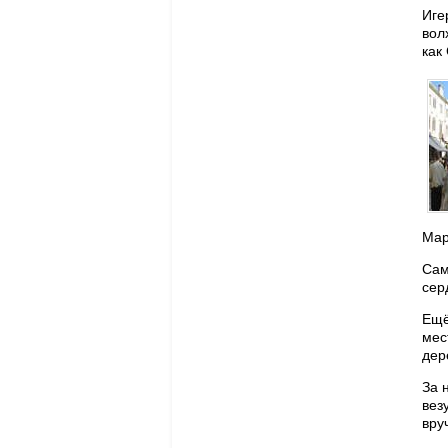
Иге
вол
как
Мар
Сам
сер
Ещё
мес
дер
За 
вез
вру