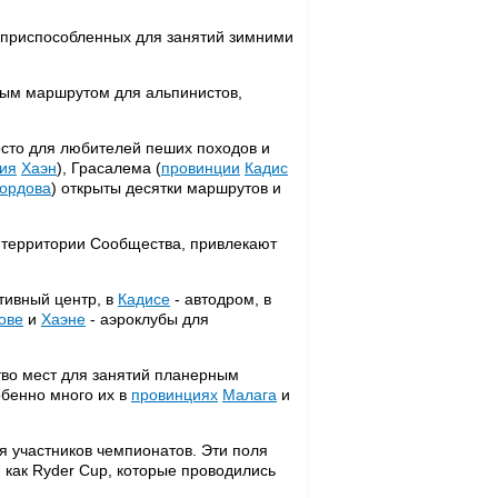
 приспособленных для занятий зимними
ым маршрутом для альпинистов,
сто для любителей пеших походов и
ия
Хаэн
), Грасалема (
провинции
Кадис
ордова
) открыты десятки маршрутов и
й территории Сообщества, привлекают
тивный центр, в
Кадисе
- автодром, в
ове
и
Хаэне
- аэроклубы для
тво мест для занятий планерным
обенно много их в
провинциях
Малага
и
для участников чемпионатов. Эти поля
 как Ryder Cup, которые проводились