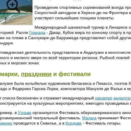
Проведение спортивных соревнований всегда при
Скоростной автодром в Хересе-де-ла-Фронтера е
участвуют сильнейшие гонщики планеты.
Международный шахматный турнир в Линаресе 
егорией. Ралли
Гранада
- Дакар, Кубок мира по конному спорту в п
чки на пляже в Санлукаре-де-Баррамеда представляет собой друг
ендаря.
товедческая деятельность представлена в Андалузии в многочисле
пного и мелкого зверя по всей территории региона. Рыбной ловлей
ных и морских зонах.
марки,
праздники
и фестивали
алузия была колыбелью художников Веласкеса и Пикассо, поэтов 
адо и Федерико Гарсиа Лорки, композитора Мануэля де Фальи и 
т список бесконечен и отражает международный
характер
андалузс
онстрируется на культурных мероприятиях, ежегодно проводимых в
ример, в
Уэльве
организуется Фестиваль ибероамериканского кино
роамериканский театральный фестиваль.
Малага
принимает Фести
менко
проводится в Севилье, а в
Кордове
- Фестиваль гитары.