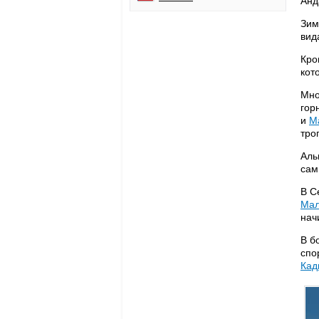
Анд
Зим
вид
Кро
кот
Мно
гор
и
М
тро
Аль
сам
В С
Мал
нач
В б
спо
Кад