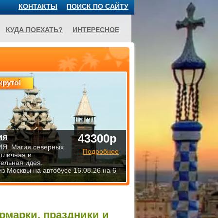
КОНТАКТЫ
ПОИСК ПО САЙТУ
КУДА ПОЕХАТЬ?
ИНТЕРЕСНОЕ
круто!
43300р
ия
Я. Магия северных
Подробнее
Отличная и
тельная идея.
из Москвы на автобусе 16.08.26 на 6
ярмарки, праздники и