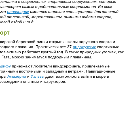
остатка в современных спортивных сооружениях, которые
влетворят самых требовательных спортсменов. Во всех
ьми
провинциях
имеется широкая сеть центров для занятий
кой атлетикой, мореплаванием, зимними видами спорта,
ховой ездой и т.д.
орт
широкой береговой линии открыты школы парусного спорта и
водного плавания. Практически все 37
андалузских
спортивных
тов активно работают круглый год. В таких природных уголках, как
 Гата, можно заниматься подводным плаванием.
арифу
приезжают любители виндсерфинга, привлекаемые
тоянными восточными и западными ветрами. Навигационные
тры
Альмерии
и
Уэльвы
дают возможность выйти в море в
ровождении опытных инструкторов.