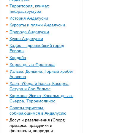
Территория, климат,
инфраструктура
История Андалусии
Курорты и пляжи Андалусии
Природа Андалусии
Кухня Андалусии
Кадис — древнейший город
Европы
Кордоба
Херес-де-ла-Фронтера
Уэльва, Доньяна, Горный хребет
Арасена
Хаэн, Убеда и Баэса, Касорла,
Сегура и Лас-Вильяс
Кармона, Эсиха, Касалья-де-ла-
Сьерра, Торремолинос
Советы туристам,
собирающимся в Андалусию
Досуг и развлечения (Спорт,
ярмарки, праздники и
фестивали, коррида и