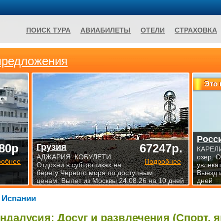
ПОИСК ТУРА
АВИАБИЛЕТЫ
ОТЕЛИ
СТРАХОВКА
предложения
Это 
Росс
80р
67247р.
Грузия
КАРЕЛИ
АДЖАРИЯ. КОБУЛЕТИ.
озер. 
робнее
Подробнее
Отдохни в субтропиках на
увлека
берегу Черного моря по доступным
Выезд 
ценам. Вылет из Москвы 24.08.26 на 10 дней
дней
 Испании
ндалусия: Досуг и развлечения (Спорт, 