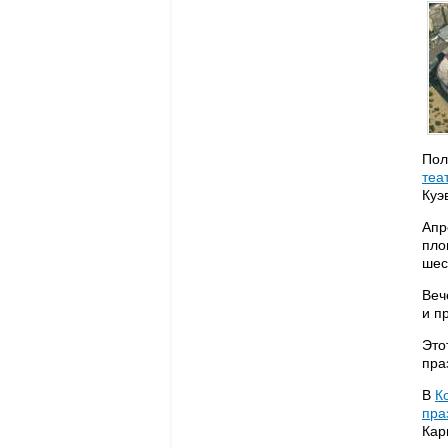
Пол
теа
Куэ
Апр
пло
шес
Веч
и п
Это
пра
В
К
пра
Кар