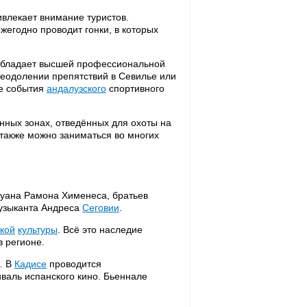
влекает внимание туристов.
жегодно проводит гонки, в которых
обладает высшей профессиональной
реодолении препятствий в Севилье или
ие события
андалузского
спортивного
нных зонах, отведённых для охоты на
 также можно заниматься во многих
Хуана Рамона Хименеса, братьев
музыканта Андреса
Сеговии
.
кой
культуры
. Всё это наследие
 регионе.
. В
Кадисе
проводится
валь испанского кино. Бьеннале