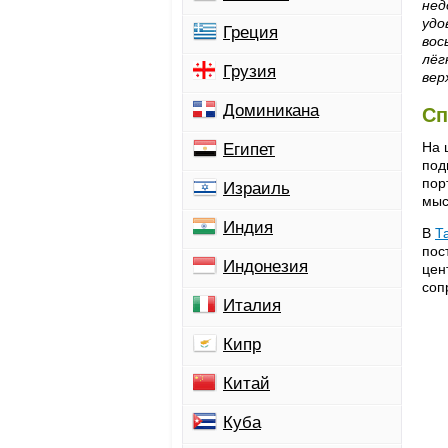
нед
удо
Греция
вос
лёг
Грузия
вер
Доминикана
Сп
На 
Египет
под
пор
Израиль
мыс
Индия
В
Т
пос
Индонезия
цен
соп
Италия
Кипр
Китай
Куба