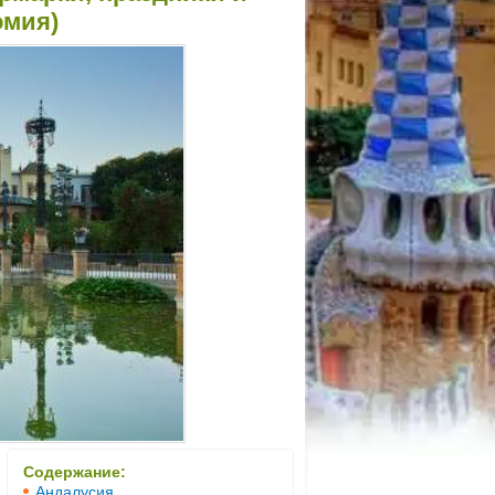
омия)
Содержание:
Андалусия