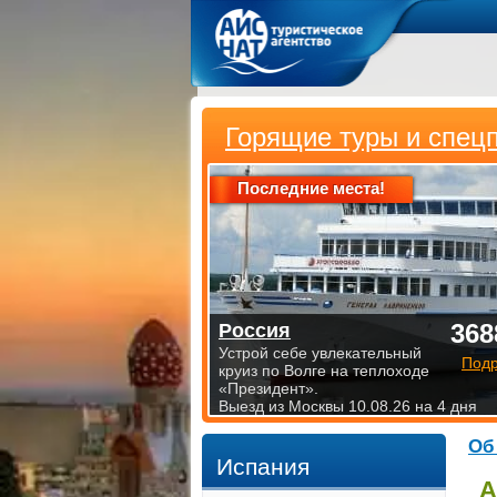
Горящие туры и спец
Последние места!
368
Россия
Устрой себе увлекательный
Под
круиз по Волге на теплоходе
«Президент».
Выезд из Москвы 10.08.26 на 4 дня
Об
Испания
А