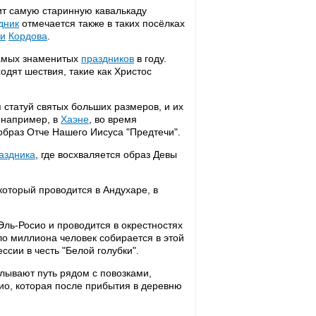
ит самую старинную кавалькаду
дник
отмечается также в таких посёлках
ии
Кордова
.
самых знаменитых
праздников
в году.
одят шествия, такие как Христос
статуй святых больших размеров, и их
, например, в
Хаэне
, во время
образ Отче Нашего Иисуса "Предтечи".
аздника
, где восхваляется образ Девы
оторый проводится в Андухаре, в
ль-Росио и проводится в окрестностях
ло миллиона человек собирается в этой
ссии в честь "Белой голубки".
ывают путь рядом с повозками,
ио, которая после прибытия в деревню