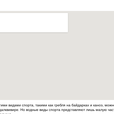
гими видами спорта, такими как гребля на байдарках и каноэ, мож
далквивире. Но водные виды спорта представляют лишь малую част