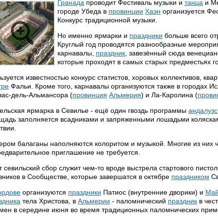
Гранада
проводит Фестиваль музыки и
танца
и Ме
городе Убеда в
провинции
Хаэн
организуется Фе
Конкурс традиционной музыки.
Но именно ярмарки и
праздники
больше всего о
Круглый год проводятся разнообразные мероприят
карнавалы,
праздник
, завезённый сюда венецианс
которые проходят в самых старых предместьях г
ьзуется известностью конкурс статистов, хоровых коллективов, кв
тре
Фальи. Кроме того, карнавалы организуются также в городах Ис
вас-дель-Альмансора (
провинция
Альмерия
) и Ла-Каролина (
прови
ельская ярмарка в Севилье - ещё один гвоздь программы
андалузс
щадь заполняется всадниками и запряженными лошадьми коляскам
твии.
ером балаганы наполняются колоритом и музыкой. Многие из них ч
редварительное приглашение не требуется.
т севильский сбор служит чем-то вроде выстрела стартового писто
зников в Сообществе, которые завершатся в октябре
праздником
Св
ордове
организуются
праздники
Патиос (внутренние дворики) и
Май
здника
тела Христова, в
Альмерии
- паломнический
праздник
в чес
мен в середине июня во время традиционных паломнических при