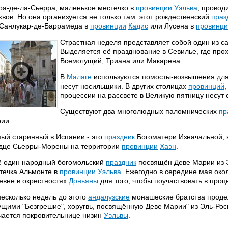
ра-де-ла-Сьерра, маленькое местечко в
провинции
Уэльва
, провод
хвов. Но она организуется не только там: этот рождественский
праз
 Санлукар-де-Баррамеда в
провинции
Кадис
или Лусена в
провинц
Страстная неделя представляет собой один из 
Выделяется её празднование в Севилье, где прох
Всемогущий, Триана или Макарена.
В
Малаге
используются помосты-возвышения для 
несут носильщики. В других столицах
провинций
процессии на рассвете в Великую пятницу несут 
Существуют два многолюдных паломнических
пр
ии.
ый старинный в Испании - это
праздник
Богоматери Изначальной, к
дце Сьерры-Морены на территории
провинции
Хаэн
.
 один народный богомольский
праздник
посвящён Деве Марии из Э
течка Альмонте в
провинции
Уэльва
. Ежегодно в середине мая око
евне в окрестностях
Доньяны
для того, чтобы поучаствовать в проце
несколько недель до этого
андалузские
монашеские братства продел
ущими "Безгрешие", хоругвь, посвящённую Деве Марии" из Эль-Рос
чается покровительнице низин
Уэльвы
.