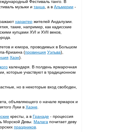
ждународный Фестиваль танго. В
стиваль музыки и
танца
, а в
Альмерии
-
тражают
характер
жителей Андалузии.
ия, такие, например, как кадисские
кими купцами XVI и XVII веков,
орода.
артетов и юмора, проводимых в Большом
ла-Криаина (
провинция
Уэльва
),
нция
Хаэн
).
кого
календаря. В полдень ярмарочная
и, которые участвуют в традиционном
астные, но в некоторые вход свободен,
лета, объявляющего о начале ярмарок и
ятого Луки в
Хаэне
.
ские
кресты, а в
Гранаде
- процессия
ть Морской Девы.
Малага
почитает деву
морских
праздников
.