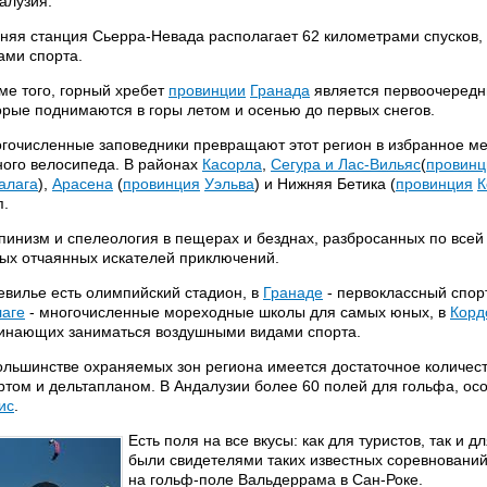
алузия.
няя станция Сьерра-Невада располагает 62 километрами спусков,
ами спорта.
ме того, горный хребет
провинции
Гранада
является первоочередн
орые поднимаются в горы летом и осенью до первых снегов.
гочисленные заповедники превращают этот регион в избранное ме
ного велосипеда. В районах
Касорла
,
Сегура и Лас-Вильяс
(
провинц
алага
),
Арасена
(
провинция
Уэльва
) и Нижняя Бетика (
провинция
К
п.
пинизм и спелеология в пещерах и безднах, разбросанных по все
ых отчаянных искателей приключений.
евилье есть олимпийский стадион, в
Гранаде
- первоклассный спор
аге
- многочисленные мореходные школы для самых юных, в
Корд
инающих заниматься воздушными видами спорта.
ольшинстве охраняемых зон региона имеется достаточное количес
ртом и дельтапланом. В Андалузии более 60 полей для гольфа, ос
ис
.
Есть поля на все вкусы: как для туристов, так и 
были свидетелями таких известных соревнований
на гольф-поле Вальдеррама в Сан-Роке.