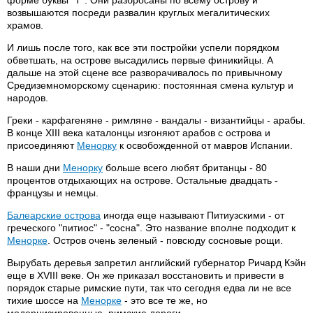
возвышаются посреди развалин круглых мегалитических
храмов.
И лишь после того, как все эти постройки успели порядком
обветшать, на острове высадились первые финикийцы. А
дальше на этой сцене все разворачивалось по привычному
Средиземноморскому сценарию: постоянная смена культур и
народов.
Греки - карфагеняне - римляне - вандалы - византийцы - арабы.
В конце XIII века каталонцы изгоняют арабов с острова и
присоединяют
Менорку
к освобожденной от мавров Испании.
В наши дни
Менорку
больше всего любят британцы - 80
процентов отдыхающих на острове. Остальные двадцать -
французы и немцы.
Балеарские острова
иногда еще называют Питиузскими - от
греческого "питиос" - "сосна". Это название вполне подходит к
Менорке
. Остров очень зеленый - повсюду сосновые рощи.
Вырубать деревья запретил английский губернатор Ричард Кэйн
еще в XVIII веке. Он же приказал восстановить и привести в
порядок старые римские пути, так что сегодня едва ли не все
тихие шоссе на
Менорке
- это все те же, но
модернизированные, римские дороги.