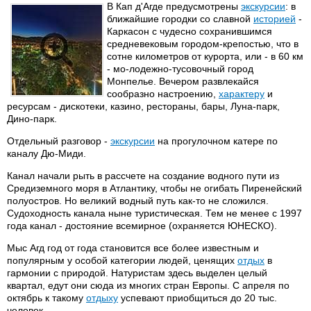
В Кап д'Агде предусмотрены
экскурсии
: в
ближайшие городки со славной
историей
-
Каркасон с чудесно сохранившимся
средневековым городом-крепостью, что в
сотне километров от курорта, или - в 60 км
- мо-лодежно-тусовочный город
Монпелье. Вечером развлекайся
сообразно настроению,
характеру
и
ресурсам - дискотеки, казино, рестораны, бары, Луна-парк,
Дино-парк.
Отдельный разговор -
экскурсии
на прогулочном катере по
каналу Дю-Миди.
Канал начали рыть в рассчете на создание водного пути из
Средиземного моря в Атлантику, чтобы не огибать Пиренейский
полуостров. Но великий водный путь как-то не сложился.
Судоходность канала ныне туристическая. Тем не менее с 1997
года канал - достояние всемирное (охраняется ЮНЕСКО).
Мыс Агд год от года становится все более известным и
популярным у особой категории людей, ценящих
отдых
в
гармонии с природой. Натуристам здесь выделен целый
квартал, едут они сюда из многих стран Европы. С апреля по
октябрь к такому
отдыху
успевают приобщиться до 20 тыс.
человек.