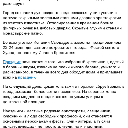
разочарует.
Город сохранил дух позднего средневековья: узкие улочки с
наглухо закрытыми зелеными ставнями дворцов аристократии
из желтого известняка. Отполированная временем бронза
фигурных ручек на дубовых дверях. Скрытые глухими стенами
монастырские патио.
Во всех уголках Испании Сьюдадела известна празднованием
23-24 июня дня святого покровителя города - Фестой святого
Хуана, по-нашему Иоанна Крестителя.
Праздник
начинается с того, что избранный крестьянин, одетый
в бараньи шкуры, взвалив на плечи живого барана, умытого и
расчесанного, в течение всего дня обходит дома и приглашает
всех на
праздник
.
На следующий день, цокая копытами и поражая сбруей зевак, в
город въезжают более сотни наездников. На вороных конях
всадники медленно продвигаются по узким улицам к
центральной площади.
Наездники - местные родовые аристократы, священники,
художники и люди свободных профессий, они становятся
основными персонажами фесты. Они - актеры, а тысячи
присутствующих - не просто зрители, но и участники.