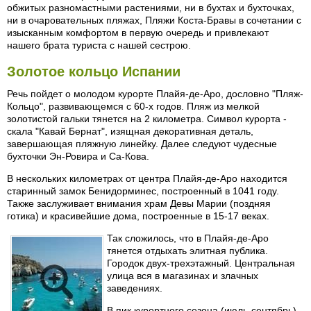
обжитых разномастными растениями, ни в бухтах и бухточках,
ни в очаровательных пляжах, Пляжи Коста-Бравы в сочетании с
изысканным комфортом в первую очередь и привлекают
нашего брата туриста с нашей сестрою.
Золотое кольцо Испании
Речь пойдет о молодом курорте Плайя-де-Аро, дословно "Пляж-
Кольцо", развивающемся с 60-х годов. Пляж из мелкой
золотистой гальки тянется на 2 километра. Символ курорта -
скала "Кавай Бернат", изящная декоративная деталь,
завершающая пляжную линейку. Далее следуют чудесные
бухточки Эн-Ровира и Са-Кова.
В нескольких километрах от центра Плайя-де-Аро находится
старинный замок Бенидорминес, построенный в 1041 году.
Также заслуживает внимания храм Девы Марии (поздняя
готика) и красивейшие дома, построенные в 15-17 веках.
Так сложилось, что в Плайя-де-Аро
тянется отдыхать элитная публика.
Городок двух-трехэтажный. Центральная
улица вся в магазинах и злачных
заведениях.
В пик курортного сезона (июль-сентябрь)