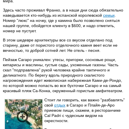
мира.
Здесь часто проживал Франко, а в наши дни сюда обязательно
наведывается кто-нибудь из испанской королевской
семьи
.
Номер "люкс" на ночку, где у камина было позволено сняться
нашей группе, обойдется клиенту в $600, и надо отметить,
номер не пустует.
В этом шедевре архитектуры все со вкусом отделано под
старину, даже от пористого отделочного камня веет если не
вечностью, то доброй сотней лет. Не отель - песня.
Пейзаж Сагаро уникален: утесы, пригорки, сосновые рощи,
кипарисы и маслины, густые сады, ухоженные газоны. Часть
скал "подправлена" рукой человека крайне тактичного и
деликатного. По берегу вдоль природного скалистого
нагромождения идет живописная набережная Ками-де-Рондо,
по которой можно попасть во все бухточки Сагаро и на самый
красивый пляж Са-Конка, окруженный гористым амфитеатром.
Стоит ли говорить, как важно "разбавлять"
свой
отдых
в Сагаро и Плайя-де-Аро
приемом пищи, скажем, в ресторанчике
Cal Padri с чудесным видом на
окрестности.