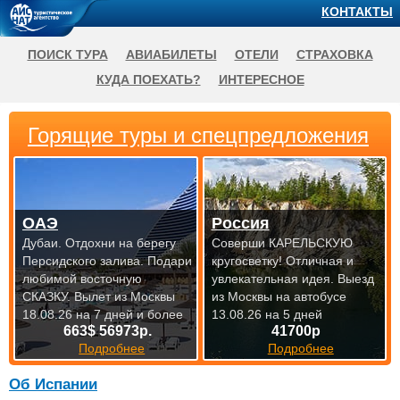
КОНТАКТЫ
ПОИСК ТУРА
АВИАБИЛЕТЫ
ОТЕЛИ
СТРАХОВКА
КУДА ПОЕХАТЬ?
ИНТЕРЕСНОЕ
Горящие туры и спецпредложения
ОАЭ
Россия
Дубаи. Отдохни на берегу
Соверши КАРЕЛЬСКУЮ
Персидского залива. Подари
кругосветку! Отличная и
любимой восточную
увлекательная идея.
Выезд
СКАЗКУ.
Вылет из Москвы
из Москвы на автобусе
18.08.26 на 7 дней и более
13.08.26 на 5 дней
663$ 56973р.
41700р
Подробнее
Подробнее
Об Испании