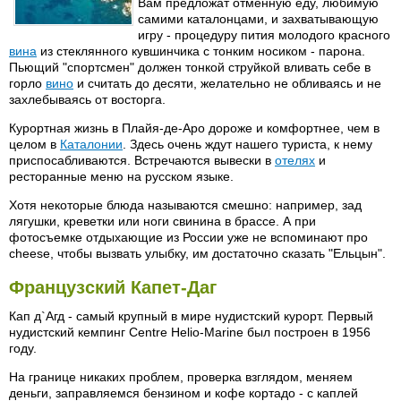
Вам предложат отменную еду, любимую
самими каталонцами, и захватывающую
игру - процедуру пития молодого красного
вина
из стеклянного кувшинчика с тонким носиком - парона.
Пьющий "спортсмен" должен тонкой струйкой вливать себе в
горло
вино
и считать до десяти, желательно не обливаясь и не
захлебываясь от восторга.
Курортная жизнь в Плайя-де-Аро дороже и комфортнее, чем в
целом в
Каталонии
. Здесь очень ждут нашего туриста, к нему
приспосабливаются. Встречаются вывески в
отелях
и
ресторанные меню на русском языке.
Хотя некоторые блюда называются смешно: например, зад
лягушки, креветки или ноги свинина в брассе. А при
фотосъемке отдыхающие из России уже не вспоминают про
cheese, чтобы вызвать улыбку, им достаточно сказать "Ельцын".
Французский Капет-Даг
Кап д`Агд - самый крупный в мире нудистский курорт. Первый
нудистский кемпинг Centre Helio-Marine был построен в 1956
году.
На границе никаких проблем, проверка взглядом, меняем
деньги, заправляемся бензином и кофе кортадо - с каплей