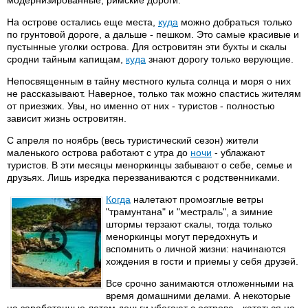
На острове остались еще места,
куда
можно добраться только
по грунтовой дороге, а дальше - пешком. Это самые красивые и
пустынные уголки острова. Для островитян эти бухты и скалы
сродни тайным капищам,
куда
знают дорогу только верующие.
Непосвященным в тайну местного культа солнца и моря о них
не рассказывают. Наверное, только так можно спастись жителям
от приезжих. Увы, но именно от них - туристов - полностью
зависит жизнь островитян.
С апреля по ноябрь (весь туристический сезон) жители
маленького острова работают с утра до
ночи
- ублажают
туристов. В эти месяцы меноркинцы забывают о себе, семье и
друзьях. Лишь изредка перезваниваются с родственниками.
Когда
налетают промозглые ветры
"трамунтана" и "местраль", а зимние
штормы терзают скалы, тогда только
меноркинцы могут передохнуть и
вспомнить о личной жизни: начинаются
хождения в гости и приемы у себя друзей.
Все срочно занимаются отложенными на
время домашними делами. А некоторые
на заработанные летом деньги убегают с острова - кататься на