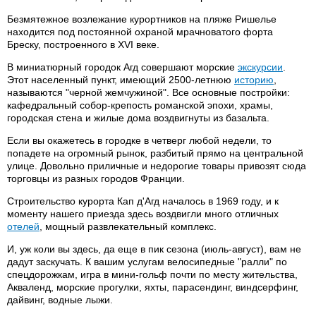
Безмятежное возлежание курортников на пляже Ришелье
находится под постоянной охраной мрачноватого форта
Бреску, построенного в XVI веке.
В миниатюрный городок Агд совершают морские
экскурсии
.
Этот населенный пункт, имеющий 2500-летнюю
историю
,
называются "черной жемчужиной". Все основные постройки:
кафедральный собор-крепость романской эпохи, храмы,
городская стена и жилые дома воздвигнуты из базальта.
Если вы окажетесь в городке в четверг любой недели, то
попадете на огромный рынок, разбитый прямо на центральной
улице. Довольно приличные и недорогие товары привозят сюда
торговцы из разных городов Франции.
Строительство курорта Кап д'Агд началось в 1969 году, и к
моменту нашего приезда здесь воздвигли много отличных
отелей
, мощный развлекательный комплекс.
И, уж коли вы здесь, да еще в пик сезона (июль-август), вам не
дадут заскучать. К вашим услугам велосипедные "ралли" по
спецдорожкам, игра в мини-гольф почти по месту жительства,
Акваленд, морские прогулки, яхты, парасендинг, виндсерфинг,
дайвинг, водные лыжи.