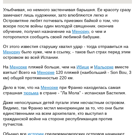
Улыбчивая, но немного застенчивая барышня. Ее красоту сразу
замечают лишь художники, зато влюбляются легко и
Островитяне любят потчевать приезжих байкой о том, что
вскоре после войны один молодой священник. окончив
обучение, получил назначение на
Менорку
, о чем и
поторопился сообщить своей любимой бабушке.
От этого известия старушку хватил удар - тогда отправиться на
Менорку
было хуже, чем в ссылку, - таков был страх перед этим
островком во всей Испании.
На
Менорке
пляжей больше, чем на
Ибице
и
Мальорке
вместе
взятых! Всего на
Менорке
120 пляжей (наибольший - Son Bou, 3
км) общей протяженностью 220 км.
Дело в том, что на
Менорке
при Франко находилась самая
страшная
тюрьма
в стране - "Ла Мола" - испанская Бастилия.
Даже непослушных детей пугали этим несчастным островом.
Видимо, так Франко мстил меноркинцам за то, что они были
единственными на всем архипелаге, кто выступил в
гражданской войне на стороне республиканцев против
путчистов.
Обычно все
истории
средиземноморских островов начинают