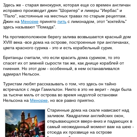
Здесь же - старая винокурня, которая еще со времен англичан
исправно производит джин "Шоригер" и ликеры "Иербас" и
"Пало", настоянные на местных травах по старым рецептам.
Джин на
Менорке
принято
пить
с лимонадом, этот "коктейль"
здесь называют "Помада".
На противоположном берегу залива возвышается красный дом
XVIII века -все дома на острове, построенные при англичанах,
цвета красного сурика - это и есть корабельный сурик.
Британцы считали, что если красить дома суриком, то это
спасет их от зимней сырости так же, как днище кораблей от
гниения. Но этот дом - особенный, в нем останавливался
адмирал Нельсон.
Туристам любят рассказывать о том, что здесь он тайно
встречался с леди Гамильтон. Никто в это не верит - леди была
за тысячи миль от острова во время недолгой остановки
Нельсона на
Менорке
, но все равно приятно.
Старинные дома на скале нависают над
заливом. Квадратики английских окон,
открывающихся вверх-вниз и падающих в
самый неожиданный момент вам на шею -
отсюда их прозвище на острове