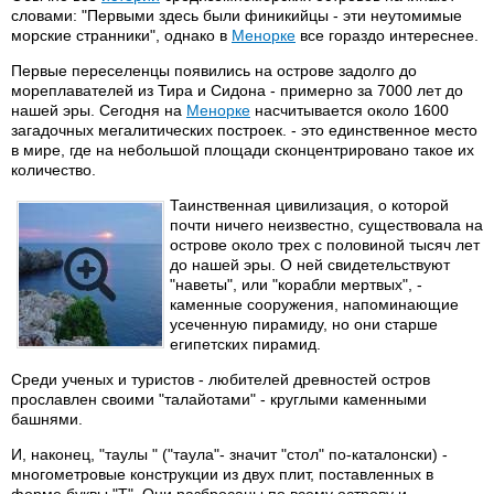
словами: "Первыми здесь были финикийцы - эти неутомимые
морские странники", однако в
Менорке
все гораздо интереснее.
Первые переселенцы появились на острове задолго до
мореплавателей из Тира и Сидона - примерно за 7000 лет до
нашей эры. Сегодня на
Менорке
насчитывается около 1600
загадочных мегалитических построек. - это единственное место
в мире, где на небольшой площади сконцентрировано такое их
количество.
Таинственная цивилизация, о которой
почти ничего неизвестно, существовала на
острове около трех с половиной тысяч лет
до нашей эры. О ней свидетельствуют
"наветы", или "корабли мертвых", -
каменные сооружения, напоминающие
усеченную пирамиду, но они старше
египетских пирамид.
Среди ученых и туристов - любителей древностей остров
прославлен своими "талайотами" - круглыми каменными
башнями.
И, наконец, "таулы " ("таула"- значит "стол" по-каталонски) -
многометровые конструкции из двух плит, поставленных в
форме буквы "Т". Они разбросаны по всему острову и