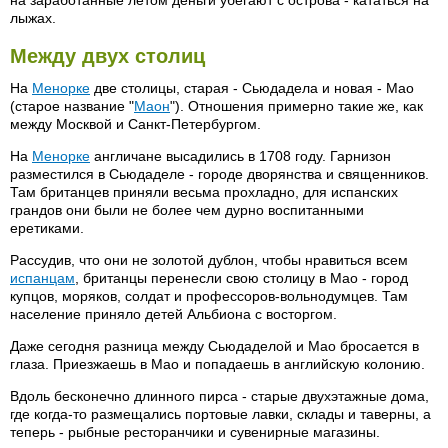
лыжах.
Между двух столиц
На
Менорке
две столицы, старая - Сьюдадела и новая - Мао
(старое название "
Маон
"). Отношения примерно такие же, как
между Москвой и Санкт-Петербургом.
На
Менорке
англичане высадились в 1708 году. Гарнизон
разместился в Сьюдаделе - городе дворянства и священников.
Там британцев приняли весьма прохладно, для испанских
грандов они были не более чем дурно воспитанными
еретиками.
Рассудив, что они не золотой дублон, чтобы нравиться всем
испанцам
, британцы перенесли свою столицу в Мао - город
купцов, моряков, солдат и профессоров-вольнодумцев. Там
население приняло детей Альбиона с восторгом.
Даже сегодня разница между Сьюдаделой и Мао бросается в
глаза. Приезжаешь в Мао и попадаешь в английскую колонию.
Вдоль бесконечно длинного пирса - старые двухэтажные дома,
где когда-то размещались портовые лавки, склады и таверны, а
теперь - рыбные ресторанчики и сувенирные магазины.