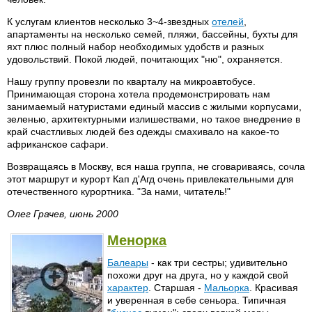
К услугам клиентов несколько 3~4-звездных
отелей
,
апартаменты на несколько семей, пляжи, бассейны, бухты для
яхт плюс полный набор необходимых удобств и разных
удовольствий. Покой людей, почитающих "ню", охраняется.
Нашу группу провезли по кварталу на микроавтобусе.
Принимающая сторона хотела продемонстрировать нам
занимаемый натуристами единый массив с жилыми корпусами,
зеленью, архитектурными излишествами, но такое внедрение в
край счастливых людей без одежды смахивало на какое-то
африканское сафари.
Возвращаясь в Москву, вся наша группа, не сговариваясь, сочла
этот маршрут и курорт Кап д'Агд очень привлекательными для
отечественного курортника. "За нами, читатель!"
Олег Грачев, июнь 2000
Менорка
Балеары
- как три сестры; удивительно
похожи друг на друга, но у каждой свой
характер
. Старшая -
Мальорка
. Красивая
и уверенная в себе сеньора. Типичная