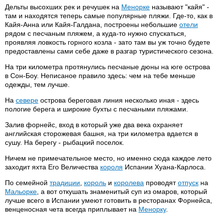
Дельты высохших рек и речушек на
Менорке
называют "кайя" -
там и находятся теперь самые популярные пляжи. Где-то, как в
Кайя-Анна или Кайя-Галдана, построены небольшие
отели
рядом с песчаным пляжем, а куда-то нужно спускаться,
проявляя ловкость горного козла - зато там вы уж точно будете
предоставлены сами себе даже в разгар туристического сезона.
На три километра протянулись песчаные дюны на юге острова
в Сон-Боу. Неписаное правило здесь: чем на тебе меньше
одежды, тем лучше.
На
севере
острова береговая линия несколько иная - здесь
пологие берега и широкие бухты с песчаными пляжами.
Залив форнейс, вход в который уже два века охраняет
английская сторожевая башня, на три километра вдается в
сушу. На берегу - рыбацкий поселок.
Ничем не примечательное место, но именно сюда каждое лето
заходит яхта Его Величества
короля
Испании Хуана-Карлоса.
По семейной
традиции
,
король
и
королева
проводят
отпуск
на
Мальорке
, а вот откушать знаменитый суп из омаров, который
лучше всего в Испании умеют готовить в ресторанах Форнейса,
венценосная чета всегда приплывает на
Менорку
.