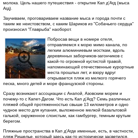
молока. Цель нашего путешествия - открытие Кап д'Агд (мыса
Агд).
Заучиваем, проговариваем название мыса и города почти с
таким же неистовством, с каким Шариков из "Собачьего сердца"
произносил "Главрыба" наоборот.
Побросав вещи в номере отеля,
отправляемся к морю мимо канала, по
легким алюминиевым мосткам, вдоль
деревянных заборчиков-загончиков с
какой-то огромной кустистой травой,
напоминающей отечественные курортные
места прошлых лет, и взору вдруг
открывается пляж из мелкого горячего
песка, много детей и море французской стороны.
Сразу возникают ассоциации с Анапой, Азовским морем и
почему-то с Капет-Дагом. Что есть Кап д'Агд? Семь различных
пляжей общей протяженностью свыше 13 километров и одно
чудное место для купания, выложенное мелкой базальтовой
галькой, окруженное слоистым, как гамбургер, темным крутым
берегом.
Пляжные пространства в Кап д'Агде именные, есть, в частности,
пляж Ришелье, который здесь как-то исторически засветился.