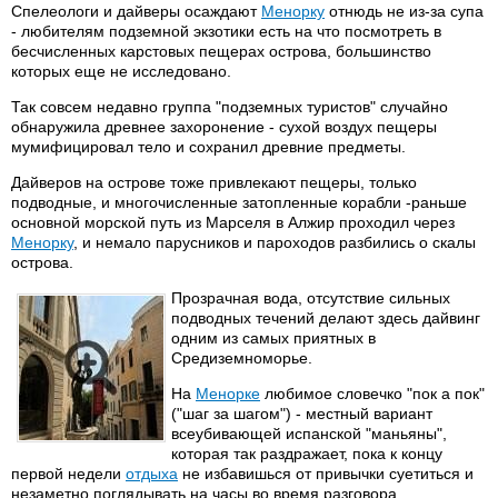
Спелеологи и дайверы осаждают
Менорку
отнюдь не из-за супа
- любителям подземной экзотики есть на что посмотреть в
бесчисленных карстовых пещерах острова, большинство
которых еще не исследовано.
Так совсем недавно группа "подземных туристов" случайно
обнаружила древнее захоронение - сухой воздух пещеры
мумифицировал тело и сохранил древние предметы.
Дайверов на острове тоже привлекают пещеры, только
подводные, и многочисленные затопленные корабли -раньше
основной морской путь из Марселя в Алжир проходил через
Менорку
, и немало парусников и пароходов разбились о скалы
острова.
Прозрачная вода, отсутствие сильных
подводных течений делают здесь дайвинг
одним из самых приятных в
Средиземноморье.
На
Менорке
любимое словечко "пок а пок"
("шаг за шагом") - местный вариант
всеубивающей испанской "маньяны",
которая так раздражает, пока к концу
первой недели
отдыха
не избавишься от привычки суетиться и
незаметно поглядывать на часы во время разговора.