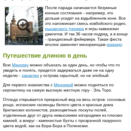
После парада начинаются безумные
конные состязания - например, кто
дольше усидит на вздыбленном коне. Все
это напоминает смесь ковбойского родео,
рыцарского турнира
и игры кавказских
джигитов. И так 36 часов подряд, а в конце
- грандиозный фейерверк. Такая феста
вполне заменяет меноркинцам
корриду
.
Путешествие длиною в день
Всю
Менорку
можно объехать за один день, но чтобы что-то
увидеть и понять, придется задержаться даже не на одну
неделю -
характер
у острова скрытный, но не злобный.
Для первого знакомства с
Меноркой
можно подняться по
серпантину на самую высокую местную гору - Эль Торо.
Отсюда открывается прекрасный вид на весь остров: сосновые
рощи, испанские гасиенды белого цвета и красные дома
британских колонистов, разноцветные лоскуты полей,
отделенные друг от друга невысокими изгородями из плоских
камней, а вокруг - каменистые бухты с прозрачной лазурного
цвета водой, как на Бора-Бора в Полинезии.