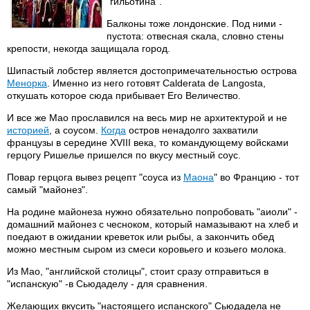
"гильотина".
Балконы тоже лондонские. Под ними -
пустота: отвесная скала, словно стены
крепости, некогда защищала город.
Шипастый лобстер является достопримечательностью острова
Менорка
. Именно из него готовят Calderata de Langosta,
откушать которое сюда прибывает Его Величество.
И все же Мао прославился на весь мир не архитектурой и не
историей
, а соусом.
Когда
остров ненадолго захватили
французы в середине XVIII века, то командующему войсками
герцогу Ришелье пришелся по вкусу местный соус.
Повар герцога вывез рецепт "соуса из
Маона
" во Францию - тот
самый "майонез".
На родине майонеза нужно обязательно попробовать "аиоли" -
домашний майонез с чесноком, который намазывают на хлеб и
поедают в ожидании креветок или рыбы, а закончить обед
можно местным сыром из смеси коровьего и козьего молока.
Из Мао, "английской столицы", стоит сразу отправиться в
"испанскую" -в Сьюдаделу - для сравнения.
Желающих вкусить "настоящего испанского" Сьюдадела не