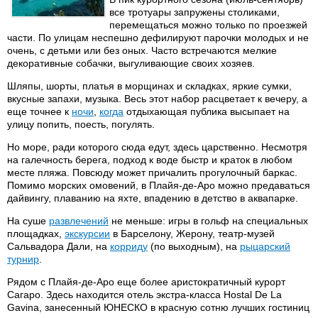
все тротуары запружены столиками,
перемещаться можно только по проезжей
части. По улицам неспешно дефилируют парочки молодых и не
очень, с детьми или без оных. Часто встречаются мелкие
декоративные собачки, выгуливающие своих хозяев.
Шляпы, шорты, платья в морщинах и складках, яркие сумки,
вкусные запахи, музыка. Весь этот набор расцветает к вечеру, а
еще точнее к
ночи
,
когда
отдыхающая публика высыпает на
улицу попить, поесть, погулять.
Но море, ради которого сюда едут, здесь царственно. Несмотря
на галечность берега, подход к воде быстр и краток в любом
месте пляжа. Повсюду может причалить прогулочный баркас.
Помимо морских омовений, в Плайя-де-Аро можно предаваться
дайвингу, плаванию на яхте, впадению в детство в аквапарке.
На суше
развлечений
не меньше: игры в гольф на специальных
площадках,
экскурсии
в Барселону, Жерону, театр-музей
Сальвадора Дали, на
корриду
(по выходным), на
рыцарский
турнир
.
Рядом с Плайя-де-Аро еще более аристократичный курорт
Сагаро. Здесь находится отель экстра-класса Hostal De La
Gavina, занесенный ЮНЕСКО в красную сотню лучших гостиниц