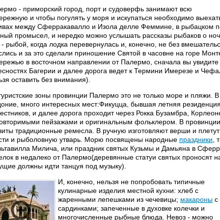
ермо - приморский город, порт и судоверфь занимают всю
ережную и чтобы погулять у моря и искупаться необходимо выехат
ивах между Сферракавалло и Изола делле Феммине, в рыбацком 
ный промысел, и нередко можно услышать рассказы рыбаков о ноч
 - рыбой, когда лодка перевернулась и, конечно, не без вмешатель
слись и за это сделали приношение Святой в часовне на горе Монт
ережью в восточном направлении от Палермо, сначала вы увидите
есностях Багерии и далее дорога ведет к Термини Имерезе и Чефа
ьзя оставить без внимания).
туристские зоны провинции Палермо это не только море и пляжи. В 
оние, много интересных мест:Фикуцца, бывшая летняя резиденция 
естников, и далее дорога проходит через Рокка Бузамбра, Корлеон
овторимыми пейзажами и оригинальным фольклером. В провинции
виты традиционные ремесла. В ручную изготовляют верши и плетут
сти и рыболовную утварь. Морю посвящены народные
праздники
, 
льтавилла Милича, или праздник святых Кузьмы и Дамьяна в Сфер
елок в недалеко от Палермо(деревянные статуи святых проносят н
ущие должны идти танцуя под музыку).
И, конечно, нельзя не попробовать типичные
кулинарные изделия местной кухни: хлеб с
жаренными лепешками из чечевицы;
макароны
с
сардинками; запеченные в духовке колечки и
многочисленные рыбные блюда. Невоз - можно