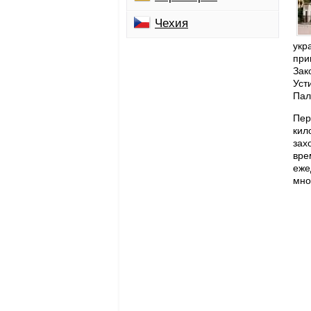
Чехия
укр
при
Зак
Уст
Пал
Пер
кил
зах
вре
еже
мно