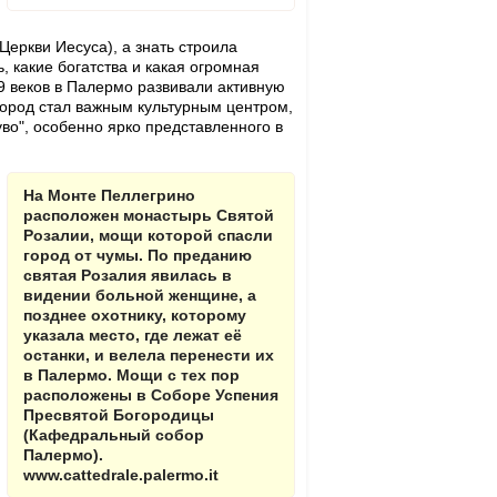
еркви Иесуса), а знать строила
 какие богатства и какая огромная
19 веков в Палермо развивали активную
город стал важным культурным центром,
во", особенно ярко представленного в
На Монте Пеллегрино
расположен монастырь Святой
Розалии, мощи которой спасли
город от чумы. По преданию
святая Розалия явилась в
видении больной женщине, а
позднее охотнику, которому
указала место, где лежат её
останки, и велела перенести их
в Палермо. Мощи с тех пор
расположены в Соборе Успения
Пресвятой Богородицы
(Кафедральный собор
Палермо).
www.cattedrale.palermo.it