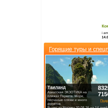
Ко
i am
14.
Горящие туры и спец
832
Таиланд
Азиатская ЭКЗОТИКА на
715
пляжах Пхукета. Море,
песчаные пляжи и много
Под
фруктов.
Вылет из Москвы 20.08.26 на 14 дней