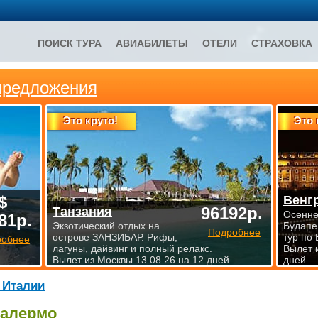
ПОИСК ТУРА
АВИАБИЛЕТЫ
ОТЕЛИ
СТРАХОВКА
предложения
Это круто!
Это 
$
Венг
96192р.
Танзания
Осенне
81р.
Экзотический отдых на
Будапе
Подробнее
острове ЗАНЗИБАР. Рифы,
тур по 
робнее
лагуны, дайвинг и полный релакс.
Вылет 
Вылет из Москвы 13.08.26 на 12 дней
дней
 Италии
алермо