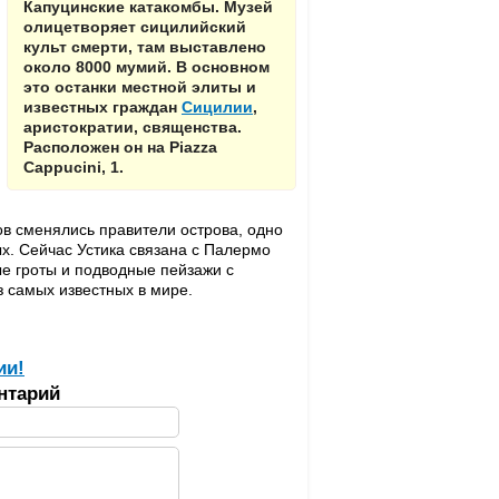
Капуцинские катакомбы. Музей
олицетворяет сицилийский
культ смерти, там выставлено
около 8000 мумий. В основном
это останки местной элиты и
известных граждан
Сицилии
,
аристократии, священства.
Расположен он на Piazza
Cappucini, 1.
в сменялись правители острова, одно
х. Сейчас Устика связана с Палермо
ые гроты и подводные пейзажи с
 самых известных в мире.
ии!
нтарий