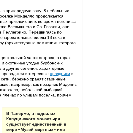
ь в пригородную зону. В небольших
поселке Монделло продолжается
ных приключениях во время погони за
ства Всевышнего и Св. Розалии, они
е Пеллегрино. Передвигаясь по
 очаровательные виллы 18 века в
лу (архитектурные памятники которого
центральной части острова, в горах
и охотничье угодье бурбонских
е и другие селения, характерные
 проводятся интересные
праздники
и
 сети, бережно хранят старинные
такие, например, как праздник Мадонны
ракавалло, небольшой рыбацкий
а плечах по улицам поселка, причем
В Палермо, в подвалах
Капуцинского монастыря
существует единственный в
мире «Музей мертвых» или