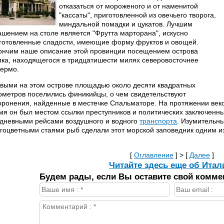
отказаться от мороженого и от наменитой
"кассаты", приготовленной из овечьего творога,
миндальной помадки и цукатов. Лучшим
ашением на столе является "Фрутта марторана", искусно
готовленные сладости, имеющие форму фруктов и овощей.
ончим наше описание этой провинции посещением острова
ика, находящегося в тридцатишести милях северовосточнее
ермо.
выми на этом острове площадью около десяти квадратных
ометров поселились финикийцы, о чем свидетельствуют
оронения, найденные в местечке Спальматоре. На протяжении веко
мя он был местом ссылки преступников и политических заключенны
дневными рейсами воздушного и водного
транспорта
. Изумительн
гоцветными стаями рыб сделали этот морской заповедник одним из
[
Оглавление
] > [
Далее
]
Читайте здесь еще об Итал
Будем рады, если Вы оставите свой комме