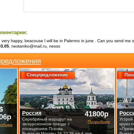
мментарии:
 very happy, beacouse I will be in Palermo in june . Can you send me 
03.05
, nestaniko@mail.ru, nesss
предложения
Спецпредложение
Пос
$
41800р
Россия
Росс
06р
Серебряный маршрут на
Устрой
Подробнее
экскурсионном поезде с
круиз 
робнее
посещением Пскова.
«Прези
Выезд из Москвы 16.10.26 на 4 дня
Выезд 