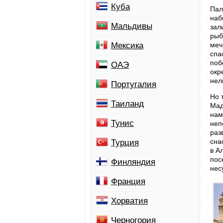
Куба
Пал
наб
Мальдивы
зал
рыб
Мексика
меч
спа
поб
ОАЭ
окр
нел
Португалия
Но 
Таиланд
Мад
нам
Тунис
неп
раз
сна
Турция
в А
пос
Финляндия
нес
Франция
Хорватия
Черногория