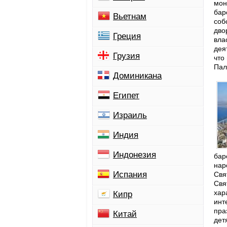
мон
бар
Вьетнам
соб
дво
Греция
вла
дея
Грузия
что
Пал
Доминикана
Египет
Израиль
Индия
Индонезия
бар
нар
Испания
Свя
Свя
хар
Кипр
инт
пра
Китай
дет