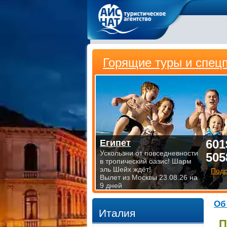
Горящие туры и спец
601
Египет
Ускользни от повседневности
505
в тропический оазис! Шарм
эль Шейх ждёт!
Под
Вылет из Москвы 23.08.26 на
9 дней
Об
Италия
П