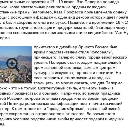
ументальные сооружения 17 - 19 веков. Это Палермо периода
окко, когда влиятельные религиозные ордены возводили
ственные храмы (например, Каза Професса принадлежала ордену Ц
рцы с роскошными фасадами, один вид декора которых дает понять,
сть были сосредоточены в их руках. Позднее, на протяжении 18 и 
тельность группы торговцев и предпринимателей, благодаря чему 
 нашло свое выражение в оригинальном стиле сицилийского "Арт Ну
ермо.
Архитектор и дизайнер Эрнесто Базиле был
ярким представителем стиля "флореаль",
принесшего Палермо славу города европейского
уровня. Палермо стал городом национальной
промышленной выставки, важным центром
культуры и искусства, торговли и политики. Но
если говорить о стиле жизни и народных
традициях, то можно сказать, что для Палермо
окко - это не только архитектурный стиль, его черты видны в
одных празднествах и обычаях. Например, во время праздника
той Розалии, покровительницы города, или во время процесии
той Пятницы религиозные манифестации носят почти языческий
актер. К ним относится и "праздник мёртвых", вызвавший живой
ерес современных антропологов и этнологов. Во время этого
здника усопшие родственники якобы приносят подарки и игрушки
ям.