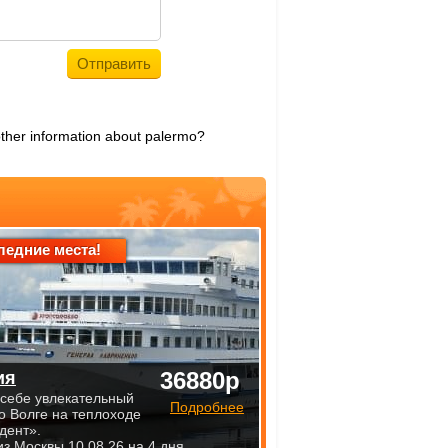
other information about palermo?
ледние места!
36880р
ия
 себе увлекательный
Подробнее
по Волге на теплоходе
дент».
из Москвы 10.08.26 на 4 дня