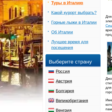
Туры в Италию
Какой курорт выбрать?
Для
эле
Горные лыжи в Италии
Си
вре
Об Италии
про
Лучшее время для
посещения
Выберите страну
Россия
Джо
Австрия
сти
для
Болгария
гор
Име
Великобритания
кот
пам
Венгрия