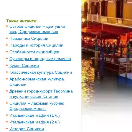
Также читайте:
Остров Сицилия – цветущий
«сад Средиземноморья»
Праздники Сицилии
Народы и история Сицилии
Особенности сицилийцев
Сувениры и народные ремесла
Кухня Сицилии
Классическая культура Сицилии
Арабо-норманская культура
Сицилии
Древний город-курорт Таормина
и вулканическая Катания
Сицилия – лакомый кусочек
Средиземноморья
Итальянская мафия (1 ч.)
Итальянская мафия (2 ч.)
История Сицилии