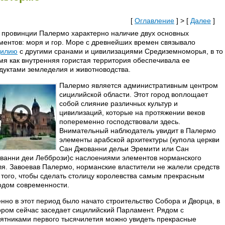
[
Оглавление
] > [
Далее
]
 провинции Палермо характерно наличие двух основных
ментов: моря и гор. Море с древнейших времен связывало
цилию
с другими сранами и цивилизациями Средиземноморья, в то
мя как внутренняя гористая территория обеспечивала ее
дуктами земледелия и животноводства.
Палермо является административным центром
сицилийской области. Этот город воплощает
собой слияние различных культур и
цивилизаций, которые на протяжении веков
попеременно господствовали здесь.
Внимательный наблюдатель увидит в Палермо
элементы арабской архитектуры (купола церкви
Сан Джованни дельи Эремити или Сан
ванни деи Леббрози)с наслоениями элементов норманского
ля. Завоевав Палермо, норманские властители не жалели средств
 того, чтобы сделать столицу королевства самым прекрасным
одом современности.
нно в этот период было начато строительство Собора и Дворца, в
ором сейчас заседает сицилийский Парламент. Рядом с
ятниками первого тысячилетия можно увидеть прекрасные