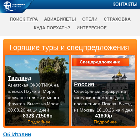
КОНТАКТЫ
ПОИСК ТУРА
АВИАБИЛЕТЫ
ОТЕЛИ
СТРАХОВКА
КУДА ПОЕХАТЬ?
ИНТЕРЕСНОЕ
Горящие туры и спецпредложения
Спецпредложение
Таиланд
Россия
Азиатская ЭКЗОТИКА на
пляжах Пхукета. Море,
Серебряный маршрут на
песчаные пляжи и много
экскурсионном поезде с
фруктов.
Вылет из Москвы
посещением Пскова.
Выезд
20.08.26 на 14 дней
из Москвы 16.10.26 на 4 дня
832$ 71506р
41800р
Подробнее
Подробнее
Об Италии