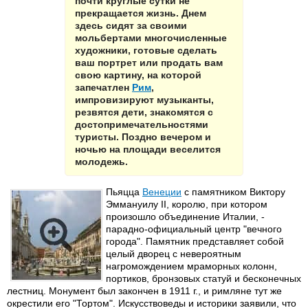
почти круглые сутки не
прекращается жизнь. Днем
здесь сидят за своими
мольбертами многочисленные
художники, готовые сделать
ваш портрет или продать вам
свою картину, на которой
запечатлен
Рим
,
импровизируют музыканты,
резвятся дети, знакомятся с
достопримечательностями
туристы. Поздно вечером и
ночью на площади веселится
молодежь.
Пьяцца
Венеции
с памятником Виктору
Эммануилу II, королю, при котором
произошло объединение Италии, -
парадно-официальный центр "вечного
города". Памятник представляет собой
целый дворец с невероятным
нагромождением мраморных колонн,
портиков, бронзовых статуй и бесконечных
лестниц. Монумент был закончен в 1911 г., и римляне тут же
окрестили его "Тортом". Искусствоведы и историки заявили, что