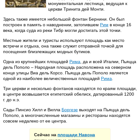
монументальная лестница, ведущая к
церкви Тринита дей Монти.
Здесь также имеется небольшой фонтан Бернини. Он был
построен в память о наводнении, затопившем
Рим
в конце 16
века, когда суда из реки Тибр могли достигать этой точки.
Местные жители и туристы используют площадь как место
встречи и отдыха, она также служит отправной точкой для
посещения близлежащих модных бутиков.
Одна из крупнейших площадей
Рима
, да и всей Италии, Пьяцца
дель Пополо – Народная площадь расположена на северном
конце улицы Виа дель Корсо. Пьяцца дель Пополо является
одной из наиболее величественных площадей
Рима
.
Три церкви и несколько фонтанов находятся по краям площади,
в центре возвышается египетский обелиск, датированный 1200
г. до н.э.
Сады Пинсио Хилл и Вилла
Боргезе
выходят на Пьяцца дель
Пополо, а многочисленные магазины и рестораны находятся
совсем недалеко от ее центра.
Сейчас на
площади Навона