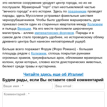
это нелепое сооружение уродует центр города, но их не
послушали. Мраморный "торт" стал неотъемлемой частью
"вечного города" и его истории. Здесь по
праздникам
проводят
парады, здесь Муссолини устраивал факельные шествия
чернорубашечников. Чтобы было удобнее маршировать, дуче
приказал снести один из старинных кварталов между
Колизеем
и пьяцца
Венеции
. На его месте проложили широченную
магистраль - аллею
императорских форумов
. Парады и в
самом деле стало проводить удобнее, но историческому облику
древнего центра был нанесен неповторимый ущерб.
Больше всего поражает Форум (Форо Романо) - большая
площадь рядом с
Колизеем
, сплошь покрытая руинами
огромных храмов, триумфальных арок, обломками мраморных
колонн, куски которых, словно кости доисторических животных,
белеют среди травы и кустарника.
Читайте здесь еще об Италии!
Будем рады, если Вы оставите свой комментарий