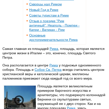
Скворцы над Римом
Новый Год в Риме
Советы туристам в Риме
Отзыв о поездке "Рим
античный": Неаполь - Помпеи -
Капри - Ватикан - Рим
Основные
достопримечательности Рима
Самая главная из площадей
Рима
, площадь, которая является
центром жизни в Италии – это, конечно, площадь Святого
Петра.
Она располагается в центре
Рима
у подножья одноименного
собора. Площадь и
Собор Св. Петра
всегда считались центром
христианской веры и католической церкви, миллионы
паломников приезжают сюда каждый год со всего мира.
Площадь является великолепным
примером барочного искусства и
архитектуры, что подчеркнуто колоннадой
Бернини со скульптурами святых,
окружающей ее с двух сторон. Как и на
многих площадях
Рима
, здесь