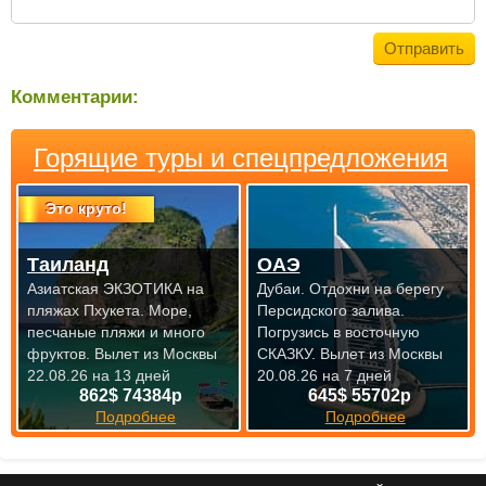
Комментарии:
Горящие туры и спецпредложения
Это круто!
Таиланд
ОАЭ
Азиатская ЭКЗОТИКА на
Дубаи. Отдохни на берегу
пляжах Пхукета. Море,
Персидского залива.
песчаные пляжи и много
Погрузись в восточную
фруктов.
Вылет из Москвы
СКАЗКУ.
Вылет из Москвы
22.08.26 на 13 дней
20.08.26 на 7 дней
862$ 74384р
645$ 55702р
Подробнее
Подробнее