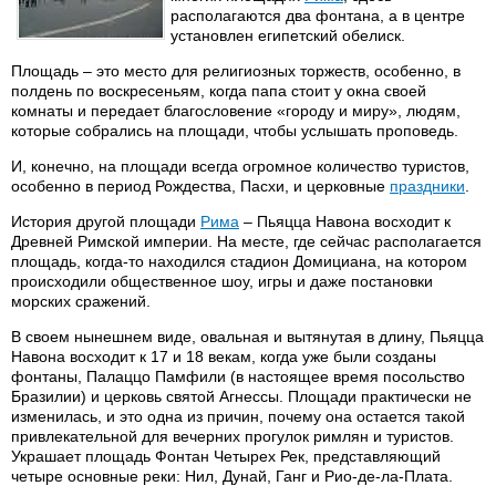
располагаются два фонтана, а в центре
установлен египетский обелиск.
Площадь – это место для религиозных торжеств, особенно, в
полдень по воскресеньям, когда папа стоит у окна своей
комнаты и передает благословение «городу и миру», людям,
которые собрались на площади, чтобы услышать проповедь.
И, конечно, на площади всегда огромное количество туристов,
особенно в период Рождества, Пасхи, и церковные
праздники
.
История другой площади
Рима
– Пьяцца Навона восходит к
Древней Римской империи. На месте, где сейчас располагается
площадь, когда-то находился стадион Домициана, на котором
происходили общественное шоу, игры и даже постановки
морских сражений.
В своем нынешнем виде, овальная и вытянутая в длину, Пьяцца
Навона восходит к 17 и 18 векам, когда уже были созданы
фонтаны, Палаццо Памфили (в настоящее время посольство
Бразилии) и церковь святой Агнессы. Площади практически не
изменилась, и это одна из причин, почему она остается такой
привлекательной для вечерних прогулок римлян и туристов.
Украшает площадь Фонтан Четырех Рек, представляющий
четыре основные реки: Нил, Дунай, Ганг и Рио-де-ла-Плата.