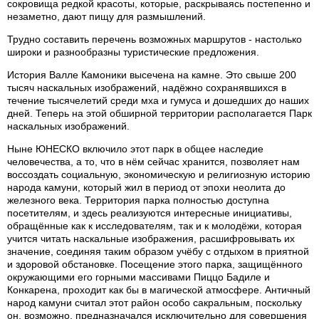
сокровища редкой красоты, которые, раскрываясь постепенно и
незаметно, дают пищу для размышлений.
Трудно составить перечень возможных маршрутов - настолько
широки и разнообразны туристические предложения.
История Валле Камоники высечена на камне. Это свыше 200
тысяч наскальных изображений, надёжно сохранявшихся в
течение тысячелетий среди мха и гумуса и дошедших до наших
дней. Теперь на этой обширной территории располагается Парк
наскальных изображений.
Ныне ЮНЕСКО включило этот парк в общее наследие
человечества, а то, что в нём сейчас хранится, позволяет нам
воссоздать социальную, экономическую и религиозную историю
народа камуни, который жил в период от эпохи неолита до
железного века. Территория парка полностью доступна
посетителям, и здесь реализуются интересные инициативы,
обращённые как к исследователям, так и к молодёжи, которая
учится читать наскальные изображения, расшифровывать их
значение, соединяя таким образом учёбу с отдыхом в приятной
и здоровой обстановке. Посещение этого парка, защищённого
окружающими его горными массивами Пиццо Бадиле и
Конкарена, проходит как бы в магической атмосфере. Античный
народ камуни считал этот район особо сакральным, поскольку
он, возможно, предназначался исключительно для совершения