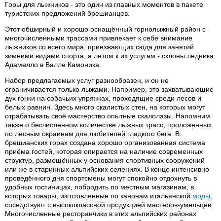
Горы для лыжников - это один из главных моментов в пакете
туристских предложений брешианцев.
Этот обширный и хорошо оснащённый горнолыжный район с
многочисленными трассами привлекает к себе внимание
лыжников со всего мира, приезжающих сюда для занятий
зимними видами спорта, а летом к их услугам - склоны ледника
Адамелло в Валле Камоника.
Набор предлагаемых услуг разнообразен, и он не
ограничивается только лыжами. Например, это захватывающие
дух гонки на собачьих упряжках, проходящие среди лесов и
белых равнин. Здесь много скалистых стен, на которых могут
отрабатывать своё мастерство опытные скалолазы. Напомним
также о бесчисленном количестве лыжных трасс, проложенных
по лесным окраинам для любителей гладкого бега. В
брешианских горах создана хорошо организованная система
приёма гостей, которая опирается на наличие современных
структур, размещённых у основания спортивных сооружений
или же в старинных альпийских селениях. В конце интенсивно
проведённого дня спортсмены могут спокойно отдохнуть в
удобных гостиницах, побродить по местным магазинам, в
которых товары, изготовленные по канонам итальянской
моды
,
соседствуют с высококлассной продукцией мастеров-умельцев.
Многочисленные ресторанчики в этих альпийских районах