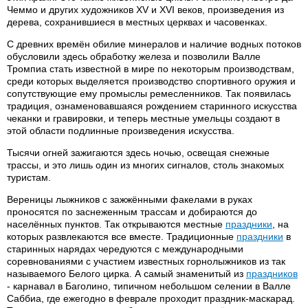
Чеммо и других художников XV и XVI веков, произведения из
дерева, сохранившиеся в местных церквах и часовенках.
С древних времён обилие минералов и наличие водных потоков
обусловили здесь обработку железа и позволили Валле
Тромпиа стать известной в мире по некоторым производствам,
среди которых выделяется производство спортивного оружия и
сопутствующие ему промыслы ремесленников. Так появилась
традиция, ознаменовавшаяся рождением старинного искусства
чеканки и гравировки, и теперь местные умельцы создают в
этой области подлинные произведения искусства.
Тысячи огней зажигаются здесь ночью, освещая снежные
трассы, и это лишь один из многих сигналов, столь знакомых
туристам.
Вереницы лыжников с зажжёнными факелами в руках
проносятся по заснеженным трассам и добираются до
населённых пунктов. Так открываются местные
праздники
, на
которых развлекаются все вместе. Традиционные
праздники
в
старинных нарядах чередуются с международными
соревнованиями с участием известных горнолыжников из так
называемого Белого цирка. А самый знаменитый из
праздников
- карнавал в Баголино, типичном небольшом селении в Валле
Саббиа, где ежегодно в феврале проходит праздник-маскарад.