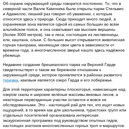
Об охране окружающей среды говорится постоянно. То, что в
северной части Валле Камоника были открыты парки Стельвио
и Адамелло, лишний раз говорит об уважении, с которым
относятся здесь к природе. Сюда приходит много людей, а
охраняемая зона является одной из самых больших во всём
альпийском поясе, и она охватывает как высокие вершины
(более 3000 метров), так и леса, состоящие из лиственницы,
ели, каштана, ольхи. С больших высот открывается живописная
горная панорама, меняющая свои цвета в зависимости от
времени года, а многочисленное зверьё нашло здесь надёжное
убежище.
Недавнее создание брешианского парка на Верхней Гарде
свидетельствует о таком же бережном отношении к
окружающей среде, которое проявляется в районах развитого
туризма
, каковым является озеро Гарда и его побережье.
Для этой территории характерны плоскогорья, нависающие над
озером скалы и широкие зелёные массивы вековых лесов, а
некоторые первозданные участки остаются и вовсе не
обследованными. Это - настоящий рай для тех, кто ищет новых
ощущений, в то время как для школьников, туристских групп или
отдельных посетителей организована интересная
экскурсионная программа под руководством опытных гидов,
настоящих знатоков многочисленных горных троп и маршрутов.