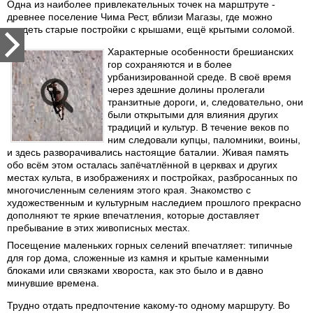
Одна из наиболее привлекательных точек на марштруте -
древнее поселение Чима Рест, вблизи Магазы, где можно
увидеть старые постройки с крышами, ещё крытыми соломой.
Характерные особенности брешианских
гор сохраняются и в более
урбанизированной среде. В своё время
через здешние долины пролегали
транзитные дороги, и, следовательно, они
были открытыми для влияния других
традиций и культур. В течение веков по
ним следовали купцы, паломники, воины,
и здесь разворачивались настоящие баталии. Живая память
обо всём этом осталась запёчатлённой в церквах и других
местах культа, в изображениях и постройках, разбросанных по
многочисленным селениям этого края. Знакомство с
художественным и культурным наследием прошлого прекрасно
дополняют те яркие впечатления, которые доставляет
пребывание в этих живописных местах.
Посещение маленьких горных селений впечатляет: типичные
для гор дома, сложенные из камня и крытые каменными
блоками или связками хвороста, как это было и в давно
минувшие времена.
Трудно отдать предпочтение какому-то одному маршруту. Во