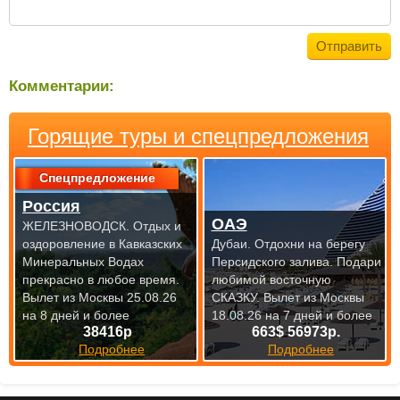
Комментарии:
Горящие туры и спецпредложения
Спецпредложение
Россия
ОАЭ
ЖЕЛЕЗНОВОДСК. Отдых и
оздоровление в Кавказских
Дубаи. Отдохни на берегу
Минеральных Водах
Персидского залива. Подари
прекрасно
в любое время.
любимой восточную
Вылет из Москвы 25.08.26
СКАЗКУ.
Вылет из Москвы
на 8 дней и более
18.08.26 на 7 дней и более
38416р
663$ 56973р.
Подробнее
Подробнее