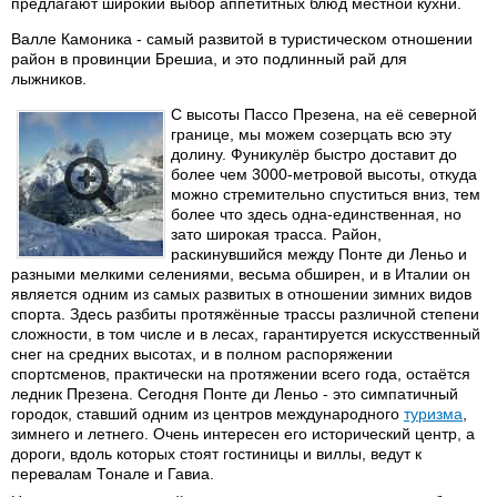
предлагают широкий выбор аппетитных блюд местной кухни.
Валле Камоника - самый развитой в туристическом отношении
район в провинции Брешиа, и это подлинный рай для
лыжников.
С высоты Пассо Презена, на её северной
границе, мы можем созерцать всю эту
долину. Фуникулёр быстро доставит до
более чем 3000-метровой высоты, откуда
можно стремительно спуститься вниз, тем
более что здесь одна-единственная, но
зато широкая трасса. Район,
раскинувшийся между Понте ди Леньо и
разными мелкими селениями, весьма обширен, и в Италии он
является одним из самых развитых в отношении зимних видов
спорта. Здесь разбиты протяжённые трассы различной степени
сложности, в том числе и в лесах, гарантируется искусственный
снег на средних высотах, и в полном распоряжении
спортсменов, практически на протяжении всего года, остаётся
ледник Презена. Сегодня Понте ди Леньо - это симпатичный
городок, ставший одним из центров международного
туризма
,
зимнего и летнего. Очень интересен его исторический центр, а
дороги, вдоль которых стоят гостиницы и виллы, ведут к
перевалам Тонале и Гавиа.