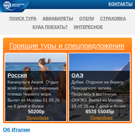
КОНТАКТЫ
ПОИСК ТУРА
АВИАБИЛЕТЫ
ОТЕЛИ
СТРАХОВКА
КУДА ПОЕХАТЬ?
ИНТЕРЕСНОЕ
Горящие туры и спецпредложения
Россия
ОАЭ
Каникулы в Анапе. Отдых
Дубаи. Отдохни на берегу
всей семьей на песчаных
Персидского залива.
пляжах Черного моря.
Погрузись в восточную
Вылет из Москвы 01.09.26
СКАЗКУ.
Вылет из Москвы
на 8 дней и более
19.08.26 на 7 дней и более
50200р
653$ 55045р
Подробнее
Подробнее
Об Италии