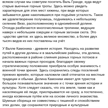
всяком случае мы советуем посетить Валь Гранде, куда ведут
старые вьючные горные тропы. Здесь можно увидеть
характерные для этих мест хижины, при виде которых
забывается даже накопившаяся при подъёме усталость. Такое
же удовлетворение получаешь, поднимаясь к небольшому
селению Визо, расположенному в одноимённой долине.
Отсюда разбегаются многочисленные тропинки, ведущие
наверх к небольшим озерцам и горным загонам скота. Это
-царство цветов: их здесь великое множество, а более двух
тысяч видов из них поставлены на учёт.
У Валле Камоника - древняя история. Находясь на развилке
путей в другие долины и в заальпийские районы, эта долина,
расположенная в районе слияния разных горных потоков и
начала важных горных проходов, благодаря своему
стратегическому положению приобрела особую значимость с
военной точки зрения. Здесь сохранились следы поселений
прежних времён, которые наложили свой отпечаток на местные
традиции и обычаи. Долина Камоники имеет для туристов
большое познавательное значение и с точки зрения истории и
культуры. Хотя следует сказать, что эта земля, также как и
населяющие её люди, приоткрывается не сразу, а постепенно,
иногда косвенным путём или на основе личного знакомства.
Шумные сборища не совместимы с тишиной и спокойствием
этих долин, где сохраняются природные и культурные