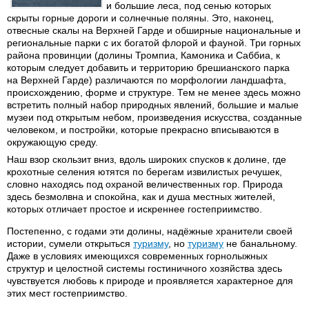
и большие леса, под сенью которых
скрыты горные дороги и солнечные поляны. Это, наконец,
отвесные скалы на Верхней Гарде и обширные национальные и
региональные парки с их богатой флорой и фауной. Три горных
района провинции (долины Тромпиа, Камоника и Саббиа, к
которым следует добавить и территорию брешианского парка
на Верхней Гарде) различаются по морфологии ландшафта,
происхождению, форме и структуре. Тем не менее здесь можно
встретить полный набор природных явлений, большие и малые
музеи под открытым небом, произведения искусства, созданные
человеком, и постройки, которые прекрасно вписываются в
окружающую среду.
Наш взор скользит вниз, вдоль широких спусков к долине, где
крохотные селения ютятся по берегам извилистых речушек,
словно находясь под охраной величественных гор. Природа
здесь безмолвна и спокойна, как и душа местных жителей,
которых отличает простое и искреннее гостеприимство.
Постепенно, с годами эти долины, надёжные хранители своей
истории, сумели открыться
туризму
, но
туризму
не банальному.
Даже в условиях имеющихся современных горнолыжных
структур и целостной системы гостиничного хозяйства здесь
чувствуется любовь к природе и проявляется характерное для
этих мест гостеприимство.