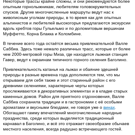
Некоторые трассы крайне сложны, и они рекомендуются более
опытным горнолыжникам, любителям головокружительных
спусков. Другие многочисленные маршруты ведут нас к
живописным уголкам природы, в то время как для опытных
альпинистов и любителей высокогорья предлагаются экскурсии
вдоль хребтов горы Гульельмо и по доломитовым вершинам
Муффетто, Корна Блакка и Коломбине.
В течение всего года остаётся весьма привлекательной Валле
Саббиа. Здесь тоже немало различных трасс, которые от более
чем 2000-метровой горы Миза, где находится лыжная станция
Гавер, ведут к окраинам типичного горного селения Баголино.
Привлекательность катанья на лыжах и обаяние здешней
природы в разные времена года дополняются тем, что мы
открываем для себя также и этот старинный район с его
древними селениями, характерные черты которых
прослеживаются в декоративных элементах и в кладке старых
каменных домов. Район для приятного отдохновения, Валле
Саббиа сохранила традиции и в гастрономии с её особыми
ароматами и вкусными блюдами, не говоря уже о
винах
.
Обогащают гамму впечатлений многочисленные народные
празднества, среди которых выделяется традиционный
карнавал в Баголино, и всё это отражает своеобразие обычаев
местного населения, всегда радушно встречающего гостей.