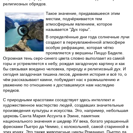
религиозных обрядов.
Такое значение, придававшееся этим
местам, подчёркивается тем
атмосферным явлением, которое
называется "Дух горы".
В определённые дни года солнечные лучи
создают в переувлажнённой атмосфере
особую рефракцию, которая чётко
проявляется у вершины Пиццо Бадиле.
Огромная тень серо-синего цвета словно выползает из самой
горы и устремляется к небу, рождая загадочную картину и как
бы связывая воедино человека, природу и религиозный дух. И
сегодня загадочная тишина лесов, древняя история и всё то, о
чём рассказывают камни, побуждает нас к размышлению и
уважению по отношению к доставшемуся нам наследию
предков.
С природными красотами соседствует здесь интеллект и
художественное мастерство людей, создавших значительные
произведения культуры и искусства. Это, например, небольшая
церковь Санта Мария Ассунта в Эзине, памятник
национального значения и шедевр XV века, богато украшенный
фресками Пьетро да Чеммо, с колокольней, самой старинной в
этих краях. Это также живописные циклы Романино, Пьетро да