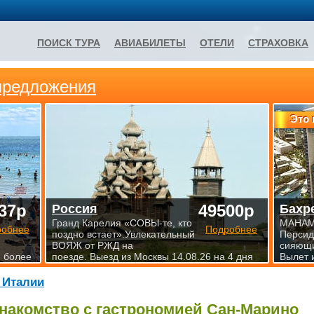
ПОИСК ТУРА
АВИАБИЛЕТЫ
ОТЕЛИ
СТРАХОВКА
предложения
Это 
37р
49500р
Россия
Бахр
Гранд Карелия «СОВЫ-те, кто
МАНАМА
робнее
Подробнее
поздно встает».Увлекательный
Персид
ВОЯЖ от РЖД на
сияющи
и более
поезде. Выезд из Москвы 14.08.26 на 4 дня
Вылет 
 Италии
накомство с гастрономией Сан-Марино