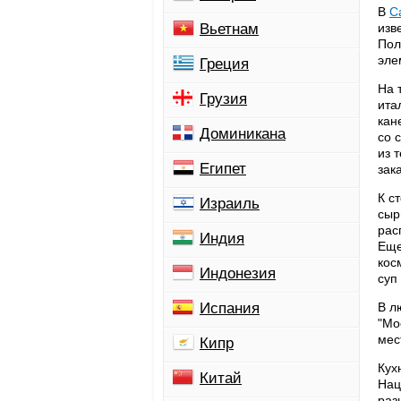
В
С
Вьетнам
изв
Пол
эле
Греция
На 
Грузия
ита
кан
Доминикана
со 
из 
Египет
зак
К с
Израиль
сыр
рас
Индия
Еще
кос
Индонезия
суп
Испания
В л
"Мо
мес
Кипр
Кух
Китай
Нац
раз