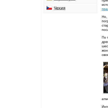
при
ист
Чехия
пра
Но,
пог
ста
пос
По 
дре
шес
жон
сво
атм
Инт