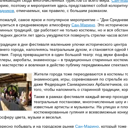
влекающих сюда многочисленных туристов со всего мира.
Сан-Ма
орию, поэтому и мероприятия здесь представляют собой колоритну
здников
, отмечаемых, как правило, с большим размахом.
 пожалуй, самое яркое и популярное мероприятие – "Дни Средневек
рузиться в средневековую атмосферу
Сан-Марино
. Это историческ
ринных традиций, где работают не только костюмы, но и вся обста
ледних десяти лет здесь умудряются повернуть стрелки часов вспят
традиции в дни фестиваля маленькие улочки исторического центра
внего города, наполняясь театральным духом, и становятся одной
твия. Город превращается в один большой театр: под звуки фанфа
глеры, акробаты, знаменосцы – в традиционных старинных костюма
е мастерство и вовлекая в действо публику передвижными спектакл
Жители города тоже переодеваются в костюмы то
знаменосцев, игры, соревнования по стрельбе из 
даже Федерация Санмаринских Арбалетчиков, со
того, чтобы напомнить о старинной традиции, кор
Также в рамках фестиваля каждый вечер проход
театральные постановки, многочисленные шоу и 
известные артисты и музыканты. На улицах и пло
костюмированные гуляния и всевозможные конкур
осферу цвета, музыки и веселья.
ересно побывать и на городском рынке
Сан-Марино
, который тоже