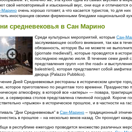
ют свой неповторимый и изысканный вкус, они еще и отличаются
-Марино
очень хорошо готовят, а что касается туристов, то для ни
стить иностранцев своими фирменными блюдами национальной кух
ни средневековья в Сан Марино
Среди культурных мероприятий, которые
Сан-Ма
заслуживающее особого внимания, так как в тече
обязанность, которую Вы не можете не выполнить
(giornate medieval!), которые проводятся в исто
последнюю неделю июля. В течение семи дней с
представления групп «on the road» и выступлени
balestrieri), которая представляет собой амфите
дворца (Palazzo Pubblico).
ечение Дней Средневековья рестораны в историческом центре горо
ю, которое приготовлено по рецептам того времени. Празднество
ническую атмосферу, в которой все «актеры» — повара, трактирщи
хи, а сервировка столов представлена глиняной посудой. Короче г
ствительно «прыжок» в историческое прошлое, и в частности на га
тиваль "Дни Средневековья" в
Сан-Марино
– традиционный этничес
енестись в прошлое – на несколько веков назад. Он проходит кажды
бще в республике ежегодно проводится множество различных мер