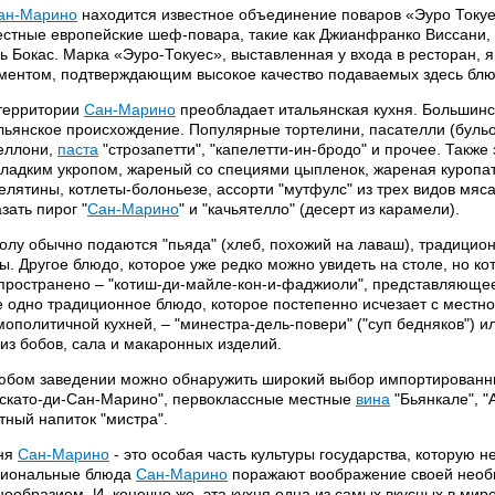
ан-Марино
находится известное объединение поваров «Эуро Токуе
естные европейские шеф-повара, такие как Джианфранко Виссани,
ь Бокас. Марка «Эуро-Токуес», выставленная у входа в ресторан, 
ментом, подтверждающим высокое качество подаваемых здесь блю
территории
Сан-Марино
преобладает итальянская кухня. Большин
льянское происхождение. Популярные тортелини, пасателли (бульон
еллони,
паста
"строзапетти", "капелетти-ин-бродо" и прочее. Такж
сладким укропом, жареный со специями цыпленок, жареная куропатк
телятины, котлеты-болоньезе, ассорти "мутфулс" из трех видов мяс
азать пирог "
Сан-Марино
" и "качьятелло" (десерт из карамели).
толу обычно подаются "пьяда" (хлеб, похожий на лаваш), традицио
ы. Другое блюдо, которое уже редко можно увидеть на столе, но к
пространено – "котиш-ди-майле-кон-и-фаджиоли", представляющее 
 одно традиционное блюдо, которое постепенно исчезает с местно
мополитичной кухней, – "минестра-дель-повери" ("суп бедняков") 
 из бобов, сала и макаронных изделий.
юбом заведении можно обнаружить широкий выбор импортирован
скато-ди-Сан-Марино", первоклассные местные
вина
"Бьянкале", "
тный напиток "мистра".
ня
Сан-Марино
- это особая часть культуры государства, которую 
иональные блюда
Сан-Марино
поражают воображение своей необ
нообразием. И, конечно же, эта кухня одна из самых вкусных в мир