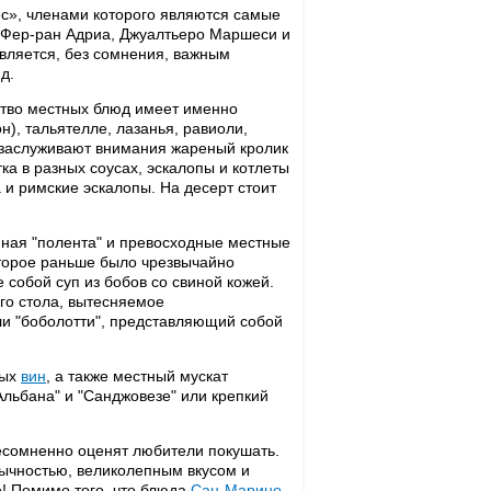
с», членами которого являются самые
 Фер-ран Адриа, Джуалтьеро Маршеси и
является, без сомнения, важным
д.
ство местных блюд имеет именно
), тальятелле, лазанья, равиоли,
е заслуживают внимания жареный кролик
а в разных соусах, эскалопы и котлеты
а и римские эскалопы. На десерт стоит
нная "полента" и превосходные местные
оторое раньше было чрезвычайно
собой суп из бобов со свиной кожей.
го стола, вытесняемое
или "боболотти", представляющий собой
ных
вин
, а также местный мускат
Альбана" и "Санджовезе" или крепкий
несомненно оценят любители покушать.
ычностью, великолепным вкусом и
е! Помимо того, что блюда
Сан-Марино