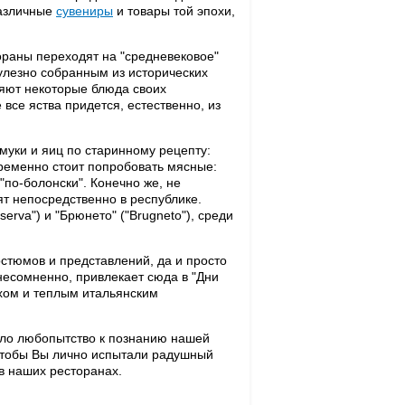
различные
сувениры
и товары той эпохи,
ораны переходят на "средневековое"
улезно собранным из исторических
ляют некоторые блюда своих
се яства придется, естественно, из
уки и яиц по старинному рецепту:
пременно стоит попробовать мясные:
"по-болонски". Конечно же, не
ят непосредственно в республике.
erva") и "Брюнето" ("Brugneto"), среди
остюмов и представлений, да и просто
 несомненно, привлекает сюда в "Дни
ахом и теплым итальянским
ило любопытство к познанию нашей
чтобы Вы лично испытали радушный
 в наших ресторанах.