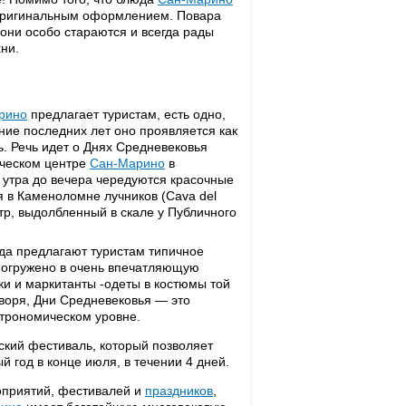
 оригинальным оформлением. Повара
х они особо стараются и всегда рады
ни.
рино
предлагает туристам, есть одно,
ние последних лет оно проявляется как
. Речь идет о Днях Средневековья
рическом центре
Сан-Марино
в
 утра до вечера чередуются красочные
я в Каменоломне лучников (Cava del
атр, выдолбленный в скале у Публичного
да предлагают туристам типичное
 погружено в очень впечатляющую
ки и маркитанты -одеты в костюмы той
оворя, Дни Средневековья — это
строномическом уровне.
кий фестиваль, который позволяет
й год в конце июля, в течении 4 дней.
оприятий, фестивалей и
праздников
,