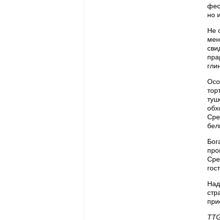
фес
но 
Не 
мен
сви
пра
гли
Осо
тор
туш
обх
Сре
белы
Бог
про
Сре
гос
Над
стр
при
TTG