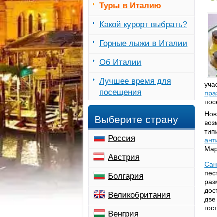
Туры в Италию
Какой курорт выбрать?
Горные лыжи в Италии
Об Италии
Лучшее время для
уча
посещения
пра
пос
Нов
Выберите страну
воз
тип
Россия
ант
Мар
Австрия
Сан
пес
Болгария
раз
дос
Великобритания
две
гос
Венгрия