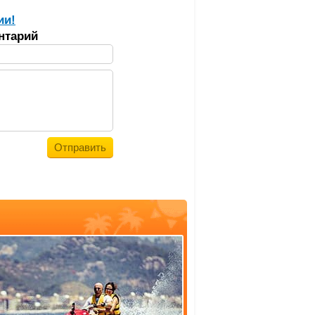
ии!
нтарий