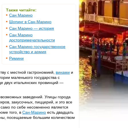
Также читайте:
Сан Марино
Шопинг в Cан-Марино
Сан Марино — история
Сан Марино
достопримечательности
Сан Марино государственное
устройство и армия
Римини
ству с местной гастрономией,
винами
и
тории маленького государства с
е двух итальянских провинций —
евозможных заведений. Улицы города
ров, закусочных, пиццерий, и это все
о само по себе несомненно является
роме того, в
Сан-Марино
есть двадцать
раны, посещаемые большим количеством