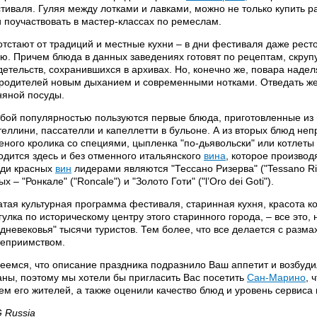
тиваля. Гуляя между лотками и лавками, можно не только купить 
и поучаствовать в мастер-классах по ремеслам.
отстают от традиций и местные кухни – в дни фестиваля даже рест
ю. Причем блюда в данных заведениях готовят по рецептам, скруп
детельств, сохранившихся в архивах. Но, конечно же, повара наде
родителей новым дыханием и современными нотками. Отведать же в
няной посуды.
бой популярностью пользуются первые блюда, приготовленные из м
теллини, пассателли и капеллетти в бульоне. А из вторых блюд не
еного кролика со специями, цыпленка "по-дьявольски" или котлеты 
одится здесь и без отменного итальянского
вина
, которое производ
ди красных
вин
лидерами являются "Тессано Ризерва" ("Tessano Ris
х – "Ронкале" ("Roncale") и "Золото Готи" ("l’Oro dei Goti").
атая культурная программа фестиваля, старинная кухня, красота к
гулка по историческому центру этого старинного города, – все это,
дневековья" тысячи туристов. Тем более, что все делается с разм
теприимством.
еемся, что описание праздника подразнило Ваш аппетит и возбуд
аны, поэтому мы хотели бы пригласить Вас посетить
Сан-Марино
, 
ем его жителей, а также оценили качество блюд и уровень сервиса
 Russia