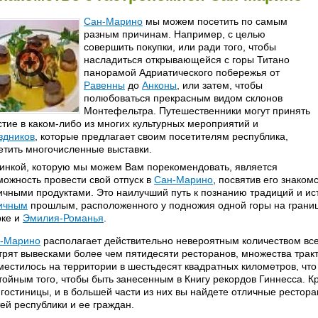
Сан-Марино
мы можем посетить по самым
разным причинам. Например, с целью
совершить покупки, или ради того, чтобы
насладиться открывающейся с горы Титано
панорамой Адриатического побережья от
Равенны
до
Анконы
, или затем, чтобы
полюбоваться прекрасным видом склонов
Монтефельтра. Путешественники могут принять
стие в каком-либо из многих культурных мероприятий и
здников
, которые предлагает своим посетителям республика,
етить многочисленные выставки.
инкой, которую мы можем Вам порекомендовать, является
можность провести свой отпуск в
Сан-Марино
, посвятив его знаком
ичными продуктами. Это наилучший путь к познанию традиций и ис
ичным
прошлым, расположенного у подножия одной горы на границ
ке и
Эмилия-Романья
.
-Марино
располагает действительно невероятным количеством вс
трят вывесками более чем пятидесяти ресторанов, множества тракти
местилось на территории в шестьдесят квадратных километров, чт
тойным того, чтобы быть занесенным в Книгу рекордов Гиннесса. К
 гостиницы, и в большей части из них вы найдете отличные ресто
тей республики и ее граждан.