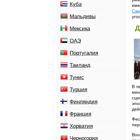
Куба
име
Сан
Мальдивы
уго
Д
Мексика
ОАЭ
Португалия
Таиланд
Тунис
В т
Турция
мен
сце
Финляндия
эпо
дей
Франция
Фес
пер
Хорватия
Воо
Черногория