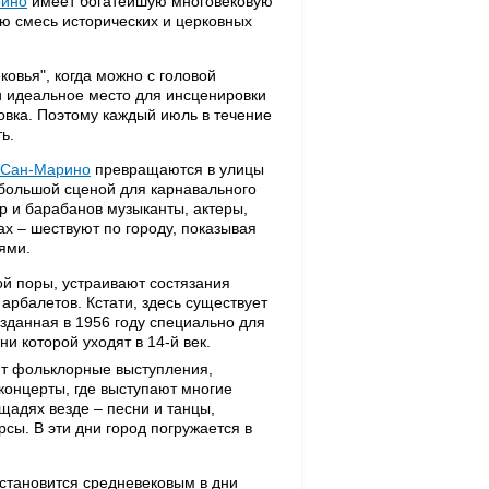
рино
имеет богатейшую многовековую
ю смесь исторических и церковных
овья", когда можно с головой
и идеальное место для инсценировки
новка. Поэтому каждый июль в течение
ь.
Сан-Марино
превращаются в улицы
 большой сценой для карнавального
р и барабанов музыканты, актеры,
х – шествуют по городу, показывая
ями.
й поры, устраивают состязания
арбалетов. Кстати, здесь существует
зданная в 1956 году специально для
ни которой уходят в 14-й век.
ят фольклорные выступления,
концерты, где выступают многие
щадях везде – песни и танцы,
сы. В эти дни город погружается в
 становится средневековым в дни