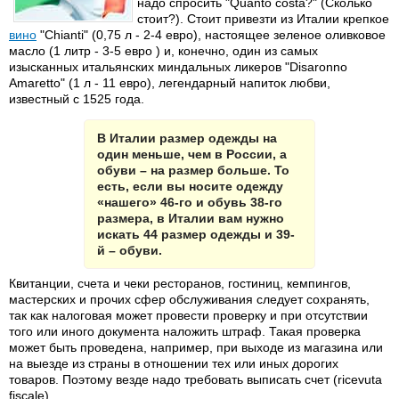
надо спросить "Quanto costa?" (Сколько
стоит?). Стоит привезти из Италии крепкое
вино
"Chianti" (0,75 л - 2-4 евро), настоящее зеленое оливковое
масло (1 литр - 3-5 евро ) и, конечно, один из самых
изысканных итальянских миндальных ликеров "Disaronno
Amaretto" (1 л - 11 евро), легендарный напиток любви,
известный с 1525 года.
В Италии размер одежды на
один меньше, чем в России, а
обуви – на размер больше. То
есть, если вы носите одежду
«нашего» 46-го и обувь 38-го
размера, в Италии вам нужно
искать 44 размер одежды и 39-
й – обуви.
Квитанции, счета и чеки ресторанов, гостиниц, кемпингов,
мастерских и прочих сфер обслуживания следует сохранять,
так как налоговая может провести проверку и при отсутствии
того или иного документа наложить штраф. Такая проверка
может быть проведена, например, при выходе из магазина или
на выезде из страны в отношении тех или иных дорогих
товаров. Поэтому везде надо требовать выписать счет (ricevuta
fiscale).