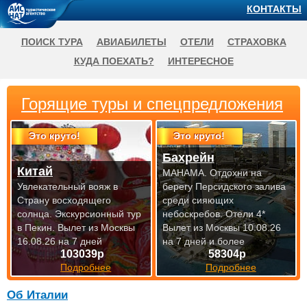
КОНТАКТЫ
ПОИСК ТУРА
АВИАБИЛЕТЫ
ОТЕЛИ
СТРАХОВКА
КУДА ПОЕХАТЬ?
ИНТЕРЕСНОЕ
Горящие туры и спецпредложения
Это круто!
Это круто!
Бахрейн
Китай
МАНАМА. Отдохни на
Увлекательный вояж в
берегу Персидского залива
Страну восходящего
среди сияющих
солнца. Экскурсионный тур
небоскребов. Отели 4*
в Пекин.
Вылет из Москвы
Вылет из Москвы 10.08.26
16.08.26 на 7 дней
на 7 дней и более
103039р
58304р
Подробнее
Подробнее
Об Италии