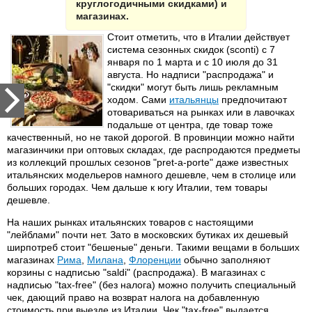
круглогодичными скидками) и
магазинах.
Стоит отметить, что в Италии действует
система сезонных скидок (sconti) с 7
января по 1 марта и с 10 июля до 31
августа. Но надписи "распродажа" и
"скидки" могут быть лишь рекламным
ходом. Сами
итальянцы
предпочитают
отовариваться на рынках или в лавочках
подальше от центра, где товар тоже
качественный, но не такой дорогой. В провинции можно найти
магазинчики при оптовых складах, где распродаются предметы
из коллекций прошлых сезонов "pret-a-porte" даже известных
итальянских модельеров намного дешевле, чем в столице или
больших городах. Чем дальше к югу Италии, тем товары
дешевле.
На наших рынках итальянских товаров с настоящими
"лейблами" почти нет. Зато в московских бутиках их дешевый
ширпотреб стоит "бешеные" деньги. Такими вещами в больших
магазинах
Рима
,
Милана
,
Флоренции
обычно заполняют
корзины с надписью "saldi" (распродажа). В магазинах с
надписью "tax-free" (без налога) можно получить специальный
чек, дающий право на возврат налога на добавленную
стоимость при выезде из Италии. Чек "tax-free" выдается