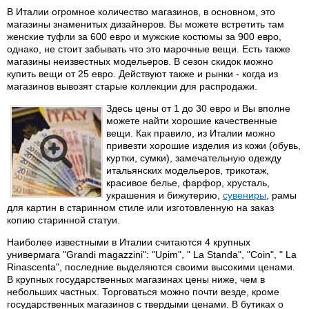
В Италии огромное количество магазинов, в основном, это
магазины знаменитых дизайнеров. Вы можете встретить там
женские туфли за 600 евро и мужские костюмы за 900 евро,
однако, не стоит забывать что это марочные вещи. Есть также
магазины неизвестных модельеров. В сезон скидок можно
купить вещи от 25 евро. Действуют также и рынки - когда из
магазинов вывозят старые коллекции для распродажи.
Здесь цены от 1 до 30 евро и Вы вполне
можете найти хорошие качественные
вещи. Как правило, из Италии можно
привезти хорошие изделия из кожи (обувь,
куртки, сумки), замечательную одежду
итальянских модельеров, трикотаж,
красивое белье, фарфор, хрусталь,
украшения и бижутерию,
сувениры
, рамы
для картин в старинном стиле или изготовленную на заказ
копию старинной статуи.
Наиболее известными в Италии считаются 4 крупных
универмага "Grandi magazzini": "Upim", " La Standa", "Coin", " La
Rinascenta", последние выделяются своими высокими ценами.
В крупных государственных магазинах цены ниже, чем в
небольших частных. Торговаться можно почти везде, кроме
государственных магазинов с твердыми ценами. В бутиках о