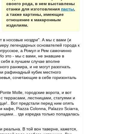
своего рода, в нем выставлены
станки для изготовления
пасты
,
а также картины, имеющие
отношение к макаронным
изделиям.
т в носовые ноздри". А мы с вами (и
имеру легендарных основателей города к
этрусское, а Ромул и Рем самочинно
о это - мы с вами, не знавшие в
е себя в лучшем случае вполне
ого ранжира, и не могут разогнать
 ни рафинадный кубик местного
еревья, сочетающие в себе горизонталь
Ponte Molle, городские ворота, и вот
o с террасами, лестницами, статуями и
це!.. Вот предстали перед ним опять
 кафе, Piazza Colonna, Palazzo Sciarra,
нцами... где изредка только попадалась
и реальна. В той вон таверне, кажется,