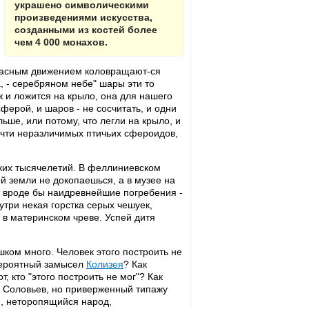
украшено символическими
произведениями искусства,
созданными из костей более
чем 4 000 монахов.
гласным движением коловращают-ся
, - серебряном небе" шары эти то
аж и ложится на крыло, она для нашего
ферой, и шаров - не сосчитать, и одни
льше, или потому, что легли на крыло, и
очти неразличимых птичьих сфероидов,
ских тысячелетий. В феллиниевском
ой земли не докопаешься, а в музее на
т вроде бы наидревнейшие погребения -
утри некая горстка серых чешуек,
 в материнском чреве. Успей дитя
шком много. Человек этого построить не
невероятный замысел
Колизея
? Как
, кто "этого построить не мог"? Как
р Соловьев, но приверженный типажу
й, неторопящийся народ,