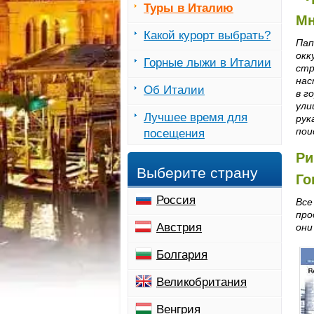
Туры в Италию
Мн
Какой курорт выбрать?
Пап
окк
Горные лыжи в Италии
стр
нас
Об Италии
в г
ули
Лучшее время для
рук
пои
посещения
Ри
Выберите страну
Го
Россия
Все
про
Австрия
они
Болгария
Великобритания
Венгрия