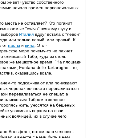
ром живет чувство собственного
е прямые начала времен первоначальных
го места не оставляет? Кто поганит
смываемые "ewiva" всякому шуту и
е выборов
Италия
вдруг встала с "левой"
сегда или только левый, или правый. К
ь от
пасты
и
вина
. Это -
рренское море почему-то не пахнет
го оливковый Тибр, куда из столь
овое же мешкотное время: "На площади
хами, Fontana delle Tartarughe - то,
астлив, оказавшись возле.
зачем-то подсаживают или понуждают
льных черепах вечности переваливаться
пахи переваливаться не спешат, а
ыми оливковым Тибром в зеленое
 торопясь жить, уносятся на бешеных
ейке усаживать верхом на свои
нных волчицей, их в случае чего
анн Вольфганг, потом наш человек -
бывал и вместе с нами быть в нем