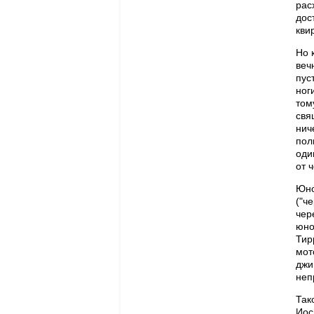
рас
дос
кви
Но 
веч
пус
ног
том
свя
нич
пол
оди
от 
Юно
("ч
чер
юно
Тир
мот
джи
неп
Так
Иос