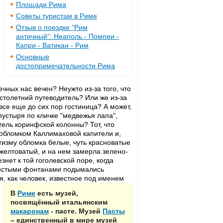
Площади Рима
Советы туристам в Риме
Отзыв о поездке "Рим
античный": Неаполь - Помпеи -
Капри - Ватикан - Рим
Основные
достопримечательности Рима
чных нас вечен? Неужто из-за того, что
 столетний путеводитель? Или же из-за
 все еще до сих пор гостиница? А может,
устыря по кличке "медвежья лапа",
тель коринфской колонны? Тот, что
обломком Каллимаховой капители и,
тизму обломка белые, чуть красноватые
желтоватый, и на нем замерла зелено-
нет к той гоголевской поре, когда
гнистыми фонтанами подымались
, как человек, известное под именем
В
Риме
есть музей,
посвящённый итальянским
макаронам
- пасте. Музей
Пасты
– единственный в мире музей