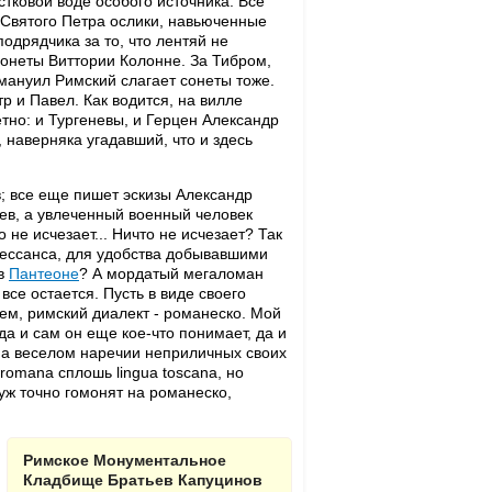
тковой воде особого источника. Все
 Святого Петра ослики, навьюченные
подрядчика за то, что лентяй не
сонеты Виттории Колонне. За Тибром,
ануил Римский слагает сонеты тоже.
 и Павел. Как водится, на вилле
тно: и Тургеневы, и Герцен Александр
 наверняка угадавший, что и здесь
в; все еще пишет эскизы Александр
ев, а увлеченный военный человек
не исчезает... Ничто не исчезает? Так
нессанса, для удобства добывавшими
 в
Пантеоне
? А мордатый мегаломан
и все остается. Пусть в виде своего
жем, римский диалект - романеско. Мой
да и сам он еще кое-что понимает, да и
 на веселом наречии неприличных своих
 romana сплошь lingua toscana, но
уж точно гомонят на романеско,
Римское Монументальное
Кладбище Братьев Капуцинов