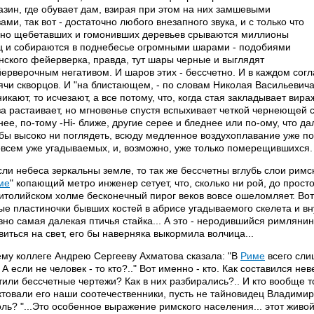
азин, где обувает дам, взирая при этом на них замшевыми
зами, так вот - достаточно любого внезапного звука, и с только что
но щебетавших и гомонивших деревьев срываются миллионы
ц и собираются в поднебесье огромными шарами - подобиями
нского фейерверка, правда, тут шары черные и выглядят
ерверочным негативом. И шаров этих - бессчетно. И в каждом со
ячи скворцов. И "на блистающем, - по словам Николая Васильевича
никают, то исчезают, а все потому, что, когда стая закладывает вир
за растаивает, но мгновенье спустя вспыхивает четкой чернеющей с
нее, по-тому -Hi- ближе, другие серее и бледнее или по-ому, что да
 бы высоко ни поглядеть, всюду медленное воздухоплавание уже п
овсем уже угадываемых, и, возможно, уже только померещившихся.
сли небеса зеркальны земле, то так же бессчетны вглубь слои рим
ме
" копающий метро инженер сетует, что, сколько ни рой, до прост
итолийском холме бесконечный пирог веков вовсе ошеломляет. Во
ые пластиночки бывших костей в абрисе угадываемого скелета и вн
вно самая далекая птичья стайка... А это - неродившийся римлянин
виться на свет, его бы наверняка выкормила волчица...
му коллеге Андрею Сергееву Ахматова сказала: "В
Риме
всего сли
. А если не человек - то кто?.." Вот именно - кто. Как составился 
тили бессчетные чертежи? Как в них разбирались?.. И кто вообще тот
ктовали его наши соотечественники, пусть не тайновидец Владими
оль? "...Это особенное выражение римского населения... этот живо