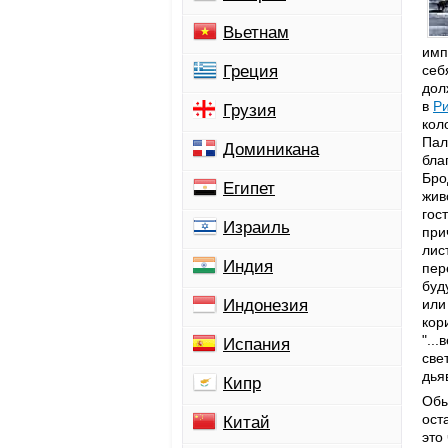
Вьетнам
имп
Греция
себ
дол
в
Р
Грузия
кол
Пал
Доминикана
бла
Бро
Египет
жив
гос
Израиль
при
лис
Индия
пер
буд
Индонезия
или
кор
"..
Испания
све
дья
Кипр
Обы
ост
Китай
это