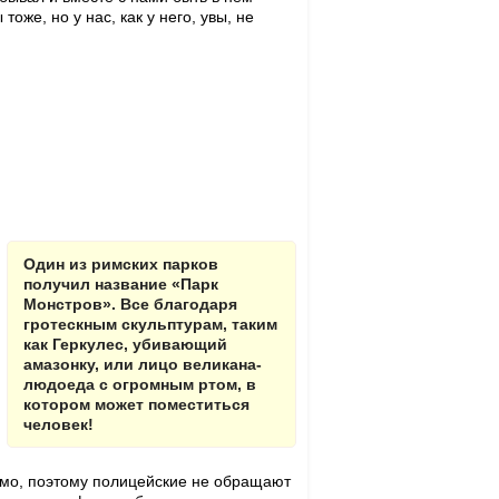
тоже, но у нас, как у него, увы, не
Один из римских парков
получил название «Парк
Монстров». Все благодаря
гротескным скульптурам, таким
как Геркулес, убивающий
амазонку, или лицо великана-
людоеда с огромным ртом, в
котором может поместиться
человек!
димо, поэтому полицейские не обращают