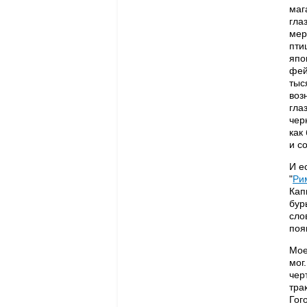
маг
гла
мер
пти
япо
фей
тыс
воз
гла
чер
как
и с
И е
"
Ри
Кап
бур
сло
поя
Мое
мог
чер
тра
Гог