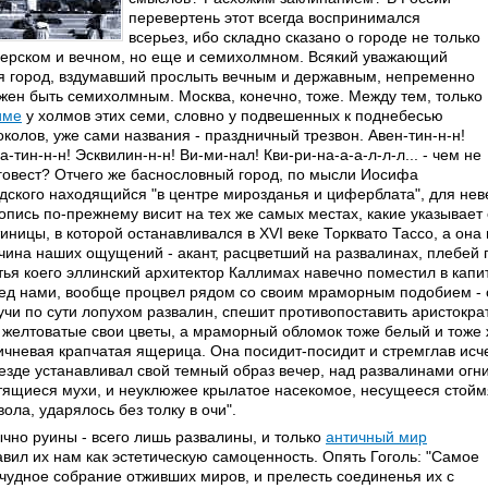
перевертень этот всегда воспринимался
всерьез, ибо складно сказано о городе не только
ерском и вечном, но еще и семихолмном. Всякий уважающий
я город, вздумавший прослыть вечным и державным, непременно
жен быть семихолмным. Москва, конечно, тоже. Между тем, только
име
у холмов этих семи, словно у подвешенных к поднебесью
околов, уже сами названия - праздничный трезвон. Авен-тин-н-н!
а-тин-н-н! Эсквилин-н-н! Ви-ми-нал! Кви-ри-на-а-а-л-л-л... - чем не
говест? Отчего же баснословный город, по мысли Иосифа
дского находящийся "в центре мирозданья и циферблата", для неве
опись по-прежнему висит на тех же самых местах, какие указывает
тиницы, в которой останавливался в XVI веке Торквато Тассо, а она
чина наших ощущений - акант, расцветший на развалинах, плебей п
тья коего эллинский архитектор Каллимах навечно поместил в капи
ед нами, вообще процвел рядом со своим мраморным подобием - 
учи по сути лопухом развалин, спешит противопоставить аристокра
 желтоватые свои цветы, а мраморный обломок тоже белый и тоже 
ичневая крапчатая ящерица. Она посидит-посидит и стремглав исчез
.везде устанавливал свой темный образ вечер, над развалинами о
тящиеся мухи, и неуклюжее крылатое насекомое, несущееся стоймя
вола, ударялось без толку в очи".
чно руины - всего лишь развалины, и только
античный мир
авил их нам как эстетическую самоценность. Опять Гоголь: "Самое
 чудное собрание отживших миров, и прелесть соединенья их с