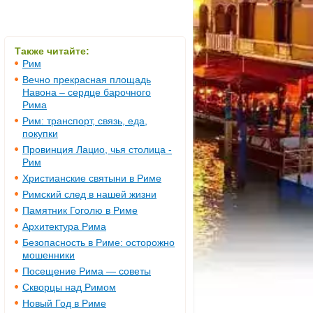
Также читайте:
Рим
Вечно прекрасная площадь
Навона – сердце барочного
Рима
Рим: транспорт, связь, еда,
покупки
Провинция Лацио, чья столица -
Рим
Христианские святыни в Риме
Римский след в нашей жизни
Памятник Гоголю в Риме
Архитектура Рима
Безопасность в Риме: осторожно
мошенники
Посещение Рима — советы
Скворцы над Римом
Новый Год в Риме