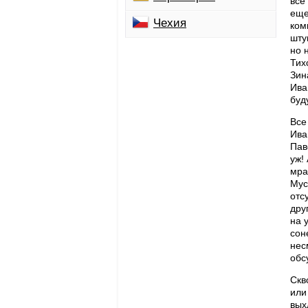
все
еще
Чехия
ком
шту
но 
Тих
Зин
Ива
буд
Все
Ива
Пав
уж!
мра
Мус
отс
дру
на 
сон
нес
обс
Скв
или
вых