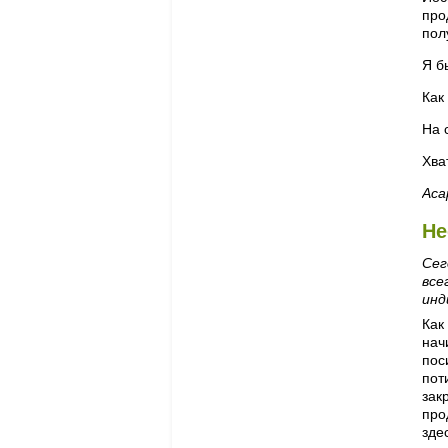
про
пол
Я б
Как
На 
Хва
Аса
Не
Се
все
инд
Как
нач
пос
пот
зак
про
зде