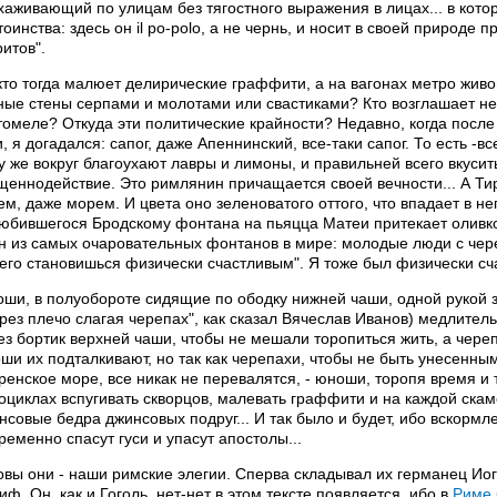
хаживающий по улицам без тягостного выражения в лицах... в кото
тоинства: здесь он il po-polo, а не чернь, и носит в своей природ
ритов".
кто тогда малюет делирические граффити, а на вагонах метро живо
ные стены серпами и молотами или свастиками? Кто возглашает не
томеле? Откуда эти политические крайности? Недавно, когда посл
и, я догадался: сапог, даже Апеннинский, все-таки сапог. То есть -в
у же вокруг благоухают лавры и лимоны, и правильней всего вкусит
щеннодействие. Это римлянин причащается своей вечности... А Ти
ем, даже морем. И цвета оно зеленоватого оттого, что впадает в не
юбившегося Бродскому фонтана на пьяцца Матеи притекает оливк
н из самых очаровательных фонтанов в мире: молодые люди с черепа
чего становишься физически счастливым". Я тоже был физически сч
ши, в полуобороте сидящие по ободку нижней чаши, одной рукой 
ерез плечо слагая черепах", как сказал Вячеслав Иванов) медлите
ез бортик верхней чаши, чтобы не мешали торопиться жить, а чере
ши их подталкивают, но так как черепахи, чтобы не быть унесенн
ренское море, все никак не перевалятся, - юноши, торопя время и
оциклах вспугивать скворцов, малевать граффити и на каждой скам
нсовые бедра джинсовых подруг... И так было и будет, ибо вскормле
ременно спасут гуси и упасут апостолы...
овы они - наши римские элегии. Сперва складывал их германец Иог
иф. Он, как и Гоголь, нет-нет в этом тексте появляется, ибо в
Риме