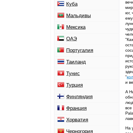
веч
Куба
мир
юг,
Мальдивы
ему
лун
Мексика
чуд
чел
ОАЭ
"Ка
ост
Португалия
сос
при
ист
Таиланд
рук
зде
Тунис
"
ко
и в
Турция
А Н
Финляндия
обн
люд
Франция
все
Pal
лав
Хорватия
На 
Черногория