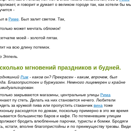
должает, и говорит и думает о великом городе так, как хотели бы мы 
учится -
ыл в
Риме
. Был залит светом. Так,
 только может мечтать обломок!
сетчатке моей - золотой пятак.
тит на всю длину потемок.
р Эппель.
сколько мгновений праздников и будней.
годняшний
Рим
- каков он? Прекрасен - каким, впрочем, был
гда. Благопристоен и буржуазен. Немного лицемерен и крайне
ивидуализирован.
 только закрываются магазины, центральные улицы
Рима
инают пу стеть. Делать на них становится нечего. Любители
идеть за кружкой пива или пропустить стаканчик
вина
тоже
ихоньку расходятся по домам, поскольку примерно в это же время
рывается большинство баров и кафе. По потемневшим улицам
должают бродить влюбленные парочки, туристы и бомжи. Бродяги
сь, кстати, вполне благопристойны и по преимуществу трезвы. Ви