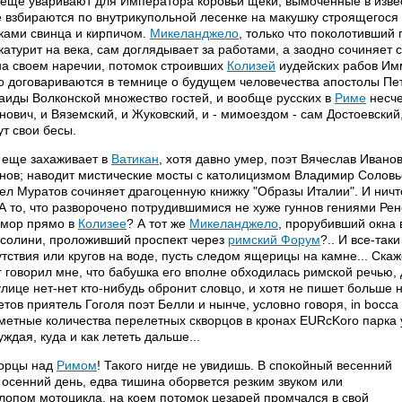
 еще уваривают для Императора коровьи щеки, вымоченные в извес
 взбираются по внутрикупольной лесенке на макушку строящегося
ками свинца и кирпичом.
Микеланджело
, только что поколотивший 
катурит на века, сам доглядывает за работами, а заодно сочиняет 
на своем наречии, потомок строивших
Колизей
иудейских рабов Имм
о договариваются в темнице о будущем человечества апостолы Петр
аиды Волконской множество гостей, и вообще русских в
Риме
несче
нович, и Вяземский, и Жуковский, и - мимоездом - сам Достоевский,
ут свои бесы.
 еще захаживает в
Ватикан
, хотя давно умер, поэт Вячеслав Ивано
нов; наводит мистические мосты с католицизмом Владимир Соловь
ел Муратов сочиняет драгоценную книжку "Образы Италии". И ничто 
 А то, что разворочено потрудившимися не хуже гуннов гениями Ре
мор прямо в
Колизее
? А тот же
Микеланджело
, прорубивший окна
солини, проложивший проспект через
римский Форум
?.. И все-так
утствия или кругов на воде, пусть следом ящерицы на камне... Ска
г говорил мне, что бабушка его вполне обходилась римской речью, 
улице нет-нет кто-нибудь обронит словцо, и хотя не пишет больше
етов приятель Гоголя поэт Белли и нынче, условно говоря, in bocca
метные количества перелетных скворцов в кронах EURcKoro парка 
уждая, куда и как лететь дальше...
орцы над
Римом
! Такого нигде не увидишь. В спокойный весенний
 осенний день, едва тишина оборвется резким звуком или
лопом мотоцикла, на коем потомок цезарей промчался в свой