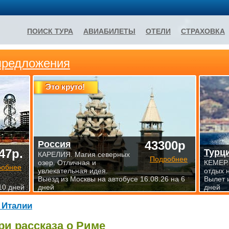
ПОИСК ТУРА
АВИАБИЛЕТЫ
ОТЕЛИ
СТРАХОВКА
предложения
Это круто!
43300р
Россия
47р.
Турц
КАРЕЛИЯ. Магия северных
Подробнее
озер. Отличная и
КЕМЕР.
робнее
увлекательная идея.
отдых 
Выезд из Москвы на автобусе 16.08.26 на 6
Вылет 
10 дней
дней
дней
 Италии
ри рассказа о Риме