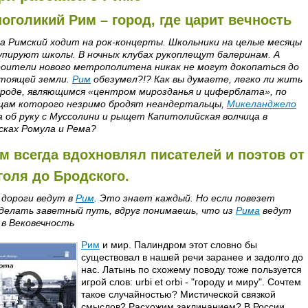
оголикий Рим – город, где царит вечность
а Римский ходит на рок-концерты. Школьники на целые месяцы
упируют школы. В ночных клубах рукоплещут балеринам. А
оители нового метрополитена никак не могут докопаться до
тоящей земли.
Рим
обезумел?!? Как вы думаете, легко ли жить
ороде, являющимся «центром мирозданья и циферблата», по
цам которого незримо бродят неандертальцы,
Микеланджело
а об руку с Муссолини и рыщет Капитолийская волчица в
сках Ромула и Рема?
м всегда вдохновлял писателей и поэтов от
голя до Бродского.
 дороги ведут в
Рим
. Это знает каждый. Но если повезет
делать заветный путь, вдруг понимаешь, что из
Рима
ведут
 в Вековечность
Рим
и мир. Палиндром этот словно бы
существовал в нашей речи заранее и задолго до
нас. Латынь по схожему поводу тоже пользуется
игрой слов: urbi et orbi - "городу и миру". Сочтем
такое случайностью? Мистической связкой
смыслов? Расхожим заклинанием? В России