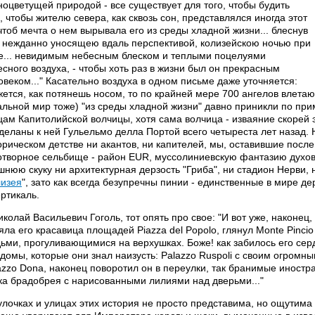
ноцветущей природой - все существует для того, чтобы будить
, чтобы жителю севера, как сквозь сон, представлялся иногда этот
 чтоб мечта о нем вырывала его из среды хладной жизни... блеснув
 нежданно уносящею вдаль перспективой, колизейскою ночью при
е... невидимым небесным блеском и теплыми поцелуями
есного воздуха, - чтобы хоть раз в жизни был он прекрасным
овеком..." Касательно воздуха в одном письме даже уточняется:
жется, как потянешь носом, то по крайней мере 700 ангелов влетаю
альной мир тоже) "из среды хладной жизни" давно приникли по пр
цам Капитолийской волчицы, хотя сама волчица - изваяние скорей 
деланы к ней Гульельмо делла Портой всего четыреста лет назад. Н
орическом детстве ни акантов, ни капителей, мы, оставившие посл
отворное сельбище - район EUR, муссолиниевскую фантазию духовн
шнюю скуку ни архитектурная дерзость "Гриба", ни стадион Нерви,
лизея
", зато как всегда безупречны пинии - единственные в мире д
ертикаль.
иколай Васильевич Гоголь, тот опять про свое: "И вот уже, наконец, 
яла его красавица площадей Piazza del Popolo, глянул Monte Pinci
ьми, прогуливающимися на верхушках. Боже! как забилось его серд
 домы, которые они знал наизусть: Palazzo Ruspoli с своим огромным
azzo Dona, наконец поворотил он в переулки, так бранимые иностра
ка брадобрея с нарисованными лилиями над дверьми..."
улочках и улицах этих история не просто представима, но ощутима 