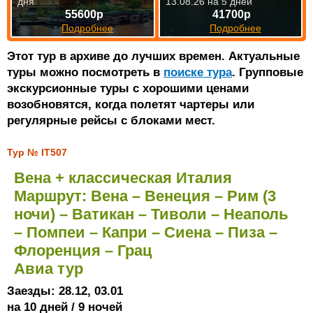
дня
13.08.26 на 5 дней
55600р
41700р
Подробнее
Подробнее
Этот тур в архиве до лучших времен. Актуальные
туры можно посмотреть в
поиске тура
. Групповые
экскурсионные туры с хорошими ценами
возобновятся, когда полетят чартеры или
регулярные рейсы с блоками мест.
Тур № IT507
Вена + классическая Италия
Маршрут: Вена – Венеция – Рим (3
ночи) – Ватикан – Тиволи – Неаполь
– Помпеи – Капри – Сиена – Пиза –
Флоренция – Грац
Авиа тур
Заезды: 28.12, 03.01
на 10 дней / 9 ночей