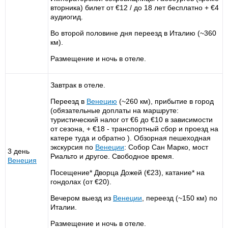
вторника) билет от €12 / до 18 лет бесплатно + €4
аудиогид.
Во второй половине дня переезд в Италию (~360
км).
Размещение и ночь в отеле.
Завтрак в отеле.
Переезд в
Венецию
(~260 км), прибытие в город
(обязательные доплаты на маршруте:
туристический налог от €6 до €10 в зависимости
от сезона, + €18 - транспортный сбор и проезд на
катере туда и обратно ). Обзорная пешеходная
экскурсия по
Венеции
: Собор Сан Марко, мост
3 день
Риальто и другое. Свободное время.
Венеция
Посещение* Дворца Дожей (€23), катание* на
гондолах (от €20).
Вечером выезд из
Венеции
, переезд (~150 км) по
Италии.
Размещение и ночь в отеле.