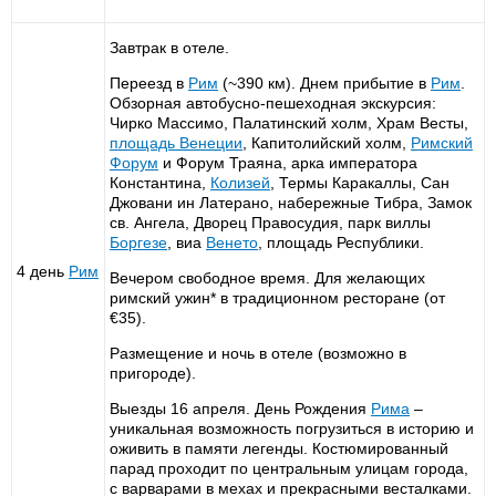
Завтрак в отеле.
Переезд в
Рим
(~390 км). Днем прибытие в
Рим
.
Обзорная автобусно-пешеходная экскурсия:
Чирко Массимо, Палатинский холм, Храм Весты,
площадь
Венеции
, Капитолийский холм,
Римский
Форум
и Форум Траяна, арка императора
Константина,
Колизей
, Термы Каракаллы, Сан
Джовани ин Латерано, набережные Тибра, Замок
св. Ангела, Дворец Правосудия, парк виллы
Боргезе
, виа
Венето
, площадь Республики.
4 день
Рим
Вечером свободное время. Для желающих
римский ужин* в традиционном ресторане (от
€35).
Размещение и ночь в отеле (возможно в
пригороде).
Выезды 16 апреля. День Рождения
Рима
–
уникальная возможность погрузиться в историю и
оживить в памяти легенды. Костюмированный
парад проходит по центральным улицам города,
с варварами в мехах и прекрасными весталками.