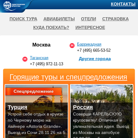
КОНТАКТЫ
ПОИСК ТУРА
АВИАБИЛЕТЫ
ОТЕЛИ
СТРАХОВКА
КУДА ПОЕХАТЬ?
ИНТЕРЕСНОЕ
Баррикадная
Москва
+7 (495) 665-53-52
Таганская
Другие города
+7 (495) 972-11-13
Горящие туры и спецпредложения
Спецпредложение
Турция
Россия
Устрой себе отдых в круизе
Соверши КАРЕЛЬСКУЮ
по Черному морю на
кругосветку! Отличная и
лайнере «Astoria Grande».
увлекательная идея.
Выезд
Выезд из Сочи 28.11.26 на 5
из Москвы на автобусе