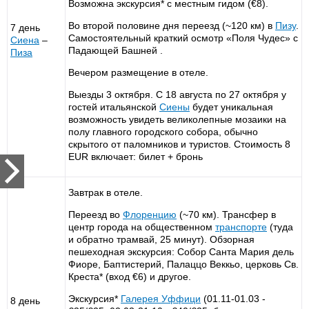
Возможна экскурсия* с местным гидом (€8).
Во второй половине дня переезд (~120 км) в
Пизу
.
7 день
Самостоятельный краткий осмотр «Поля Чудес» с
Сиена
–
Падающей Башней .
Пиза
Вечером размещение в отеле.
Выезды 3 октября. С 18 августа по 27 октября у
гостей итальянской
Сиены
будет уникальная
возможность увидеть великолепные мозаики на
полу главного городского собора, обычно
скрытого от паломников и туристов. Стоимость 8
EUR включает: билет + бронь
Завтрак в отеле.
Переезд во
Флоренцию
(~70 км). Трансфер в
центр города на общественном
транспорте
(туда
и обратно трамвай, 25 минут). Обзорная
пешеходная экскурсия: Собор Санта Мария дель
Фиоре, Баптистерий, Палаццо Веккьо, церковь Св.
Креста* (вход €6) и другое.
Экскурсия*
Галерея
Уффици
(01.11-01.03 -
8 день