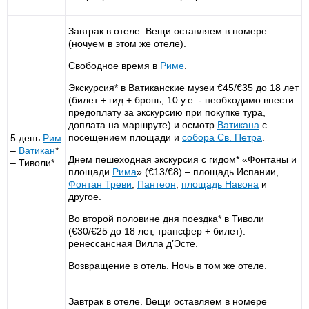
Завтрак в отеле. Вещи оставляем в номере
(ночуем в этом же отеле).
Свободное время в
Риме
.
Экскурсия* в Ватиканские музеи €45/€35 до 18 лет
(билет + гид + бронь, 10 у.е. - необходимо внести
предоплату за экскурсию при покупке тура,
доплата на маршруте) и осмотр
Ватикана
с
посещением площади и
собора Св. Петра
.
5 день
Рим
–
Ватикан
*
Днем пешеходная экскурсия с гидом* «Фонтаны и
– Тиволи*
площади
Рима
» (€13/€8) – площадь Испании,
Фонтан Треви
,
Пантеон
,
площадь Навона
и
другое.
Во второй половине дня поездка* в Тиволи
(€30/€25 до 18 лет, трансфер + билет):
ренессансная Вилла д’Эсте.
Возвращение в отель. Ночь в том же отеле.
Завтрак в отеле. Вещи оставляем в номере