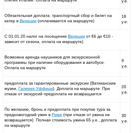
отелях Италии. Оплата на маршруте.
у.е.
Обязательная доплата: транспортный сбор и билет на
18
катер в
Венеции
(оплачивается на маршруте)
у.е.
С 01.01.20 налог на посещение
Венеции
от €6 до €10 -
зависит от сезона, оплата на маршруте)
Возможна аренда наушников для экскурсионной
9
программы при наличии оборудования в автобусе.
у.е.
Оплата на маршруте.
предоплата за гарантированные экскурсии (Ватиканские
20
музеи,
Галерея
Уффици
). Доплата на маршруте. При
у.е.
отказе от экскурсий предоплата не возвращается
По желанию, бронь и предоплата при покупке тура за
предновогодний ужин в
Риме
(при отказе от ужина не
30
возвращается). Полная стоимость ужина 65 у.е., доплата
у.е.
на маршруте.