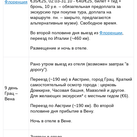
€35/€25, 02.03-31.10 - €40/€25, билет + гид +
Флоренция
бронь, 10 у.е. – обязательная предоплата за
экскурсию при покупке тура, доплата на
маршруте. пн. – закрыто, предлагаются
альтернативные музеи). Свободное время.
Во второй половине дня выезд из
Флоренции
,
переезд по Италии (~460 км).
Размещение и ночь в отеле.
Рано утром выезд из отеля (возможен завтрак "в
дорогу").
Переезд (~190 км) в Австрию, город Грац. Краткий
самостоятельный осмотр города : церковь
9 день
Домкирхе, Часовая башня, Мавзолей и другое.
Грац –
Для желающих экскурсия* с местным гидом (€6).
Вена
Переезд по Австрии (~190 км). Во второй
половине дня прибытие в Вену.
Ночь в отеле в Вене.
Завтрак в отеле.