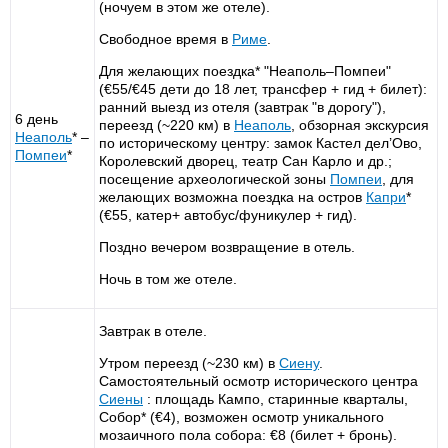
(ночуем в этом же отеле).
Свободное время в
Риме
.
Для желающих поездка* "Неаполь–Помпеи"
(€55/€45 дети до 18 лет, трансфер + гид + билет):
ранний выезд из отеля (завтрак "в дорогу"),
6 день
переезд (~220 км) в
Неаполь
, обзорная экскурсия
Неаполь
* –
по историческому центру: замок Кастел дел’Ово,
Помпеи
*
Королевский дворец, театр Сан Карло и др.;
посещение археологической зоны
Помпеи
, для
желающих возможна поездка на остров
Капри
*
(€55, катер+ автобус/фуникулер + гид).
Поздно вечером возвращение в отель.
Ночь в том же отеле.
Завтрак в отеле.
Утром переезд (~230 км) в
Сиену
.
Самостоятельный осмотр исторического центра
Сиены
: площадь Кампо, старинные кварталы,
Собор* (€4), возможен осмотр уникального
мозаичного пола собора: €8 (билет + бронь).