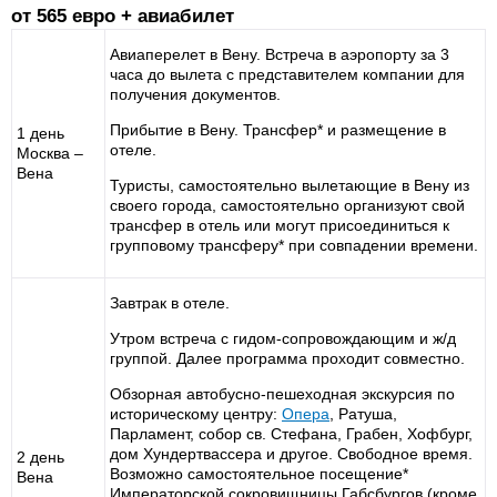
от 565 евро + авиабилет
Авиаперелет в Вену. Встреча в аэропорту за 3
часа до вылета с представителем компании для
получения документов.
Прибытие в Вену. Трансфер* и размещение в
1 день
отеле.
Москва –
Вена
Туристы, самостоятельно вылетающие в Вену из
своего города, самостоятельно организуют свой
трансфер в отель или могут присоединиться к
групповому трансферу* при совпадении времени.
Завтрак в отеле.
Утром встреча с гидом-сопровождающим и ж/д
группой. Далее программа проходит совместно.
Обзорная автобусно-пешеходная экскурсия по
историческому центру:
Опера
, Ратуша,
Парламент, собор св. Стефана, Грабен, Хофбург,
дом Хундертвассера и другое. Свободное время.
2 день
Возможно самостоятельное посещение*
Вена
Императорской сокровищницы Габсбургов (кроме