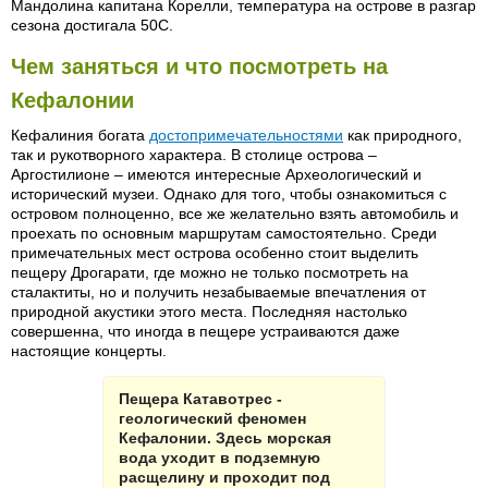
Мандолина капитана Корелли, температура на острове в разгар
сезона достигала 50С.
Чем заняться и что посмотреть на
Кефалонии
Кефалиния богата
достопримечательностями
как природного,
так и рукотворного характера. В столице острова –
Аргостилионе – имеются интересные Археологический и
исторический музеи. Однако для того, чтобы ознакомиться с
островом полноценно, все же желательно взять автомобиль и
проехать по основным маршрутам самостоятельно. Среди
примечательных мест острова особенно стоит выделить
пещеру Дрогарати, где можно не только посмотреть на
сталактиты, но и получить незабываемые впечатления от
природной акустики этого места. Последняя настолько
совершенна, что иногда в пещере устраиваются даже
настоящие концерты.
Пещера Катавотрес -
геологический феномен
Кефалонии. Здесь морская
вода уходит в подземную
расщелину и проходит под