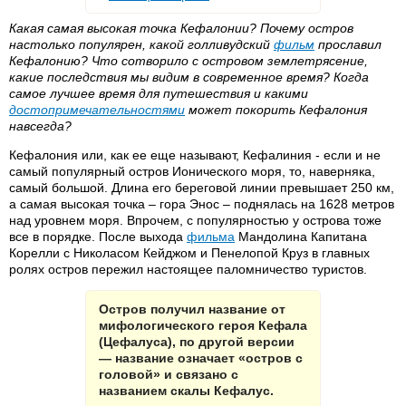
Какая самая высокая точка Кефалонии? Почему остров
настолько популярен, какой голливудский
фильм
прославил
Кефалонию? Что сотворило с островом землетрясение,
какие последствия мы видим в современное время? Когда
самое лучшее время для путешествия и какими
достопримечательностями
может покорить Кефалония
навсегда?
Кефалония или, как ее еще называют, Кефалиния - если и не
самый популярный остров Ионического моря, то, наверняка,
самый большой. Длина его береговой линии превышает 250 км,
а самая высокая точка – гора Энос – поднялась на 1628 метров
над уровнем моря. Впрочем, с популярностью у острова тоже
все в порядке. После выхода
фильма
Мандолина Капитана
Корелли с Николасом Кейджом и Пенелопой Круз в главных
ролях остров пережил настоящее паломничество туристов.
Остров получил название от
мифологического героя Кефала
(Цефалуса), по другой версии
— название означает «остров с
головой» и связано с
названием скалы Кефалус.