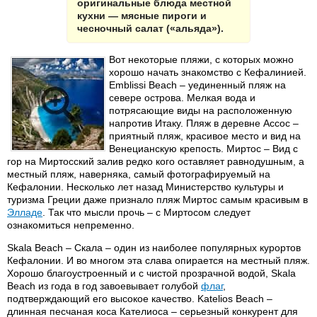
оригинальные блюда местной
кухни — мясные пироги и
чесночный салат («альяда»).
Вот некоторые пляжи, с которых можно
хорошо начать знакомство с Кефалинией.
Emblissi Beach – уединенный пляж на
севере острова. Мелкая вода и
потрясающие виды на расположенную
напротив Итаку. Пляж в деревне Ассос –
приятный пляж, красивое место и вид на
Венецианскую крепость. Миртос – Вид с
гор на Миртосский залив редко кого оставляет равнодушным, а
местный пляж, наверняка, самый фотографируемый на
Кефалонии. Несколько лет назад Министерство культуры и
туризма Греции даже признало пляж Миртос самым красивым в
Элладе
. Так что мысли прочь – с Миртосом следует
ознакомиться непременно.
Skala Beach – Скала – один из наиболее популярных курортов
Кефалонии. И во многом эта слава опирается на местный пляж.
Хорошо благоустроенный и с чистой прозрачной водой, Skala
Beach из года в год завоевывает голубой
флаг
,
подтверждающий его высокое качество. Katelios Beach –
длинная песчаная коса Кателиоса – серьезный конкурент для