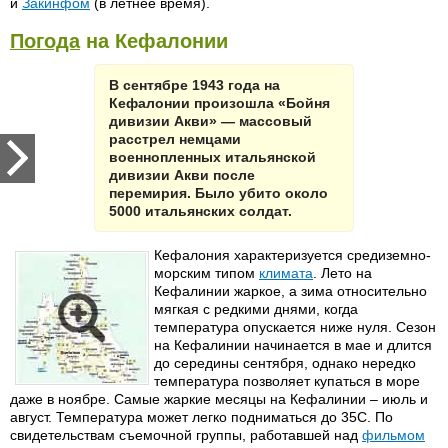
и
Закинфом
(в летнее время).
Погода
на Кефалонии
В сентябре 1943 года на
Кефалонии произошла «Бойня
дивизии Акви» — массовый
расстрел немцами
военнопленных итальянской
дивизии Акви после
перемирия. Было убито около
5000 итальянских солдат.
Кефалония характеризуется средиземно-
морским типом
климата
. Лето на
Кефалинии жаркое, а зима относительно
мягкая с редкими днями, когда
температура опускается ниже нуля. Сезон
на Кефалинии начинается в мае и длится
до середины сентября, однако нередко
температура позволяет купаться в море
даже в ноябре. Самые жаркие месяцы на Кефалинии – июль и
август. Температура может легко подниматься до 35С. По
свидетельствам съемочной группы, работавшей над
фильмом