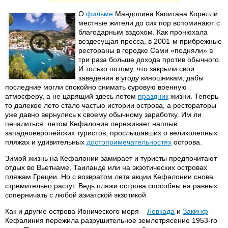
О
фильме
Мандолина Капитана Корелли
местные жители до сих пор вспоминают с
благодарным вздохом. Как пронюхала
вездесущая пресса, в 2001-м прибрежные
рестораны в городке Сами «подняли» в
три раза больше дохода против обычного.
И только потому, что закрыли свои
заведения в угоду киношникам, дабы
последние могли спокойно снимать суровую военную
атмосферу, а не царящий здесь летом
праздник
жизни. Теперь
то далекое лето стало частью истории острова, а рестораторы
уже давно вернулись к своему обычному заработку. Им ли
печалиться: летом Кефалония переживает наплыв
западноевропейских туристов, прослышавших о великолепных
пляжах и удивительных
достопримечательностях
острова.
Зимой жизнь на Кефалонии замирает и туристы предпочитают
отдых во Вьетнаме, Таиланде или на экзотических островах
пляжам Греции. Но с возвратом лета акции Кефалонии снова
стремительно растут. Ведь пляжи острова способны на равных
соперничать с любой азиатской экзотикой
Как и другие острова Ионического моря –
Левкада
и
Закинф
–
Кефалиния пережила разрушительное землетрясение 1953-го