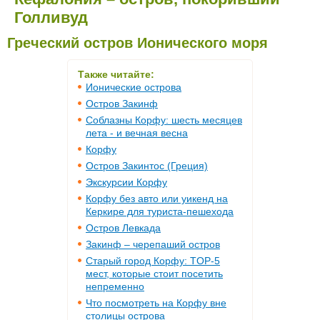
Голливуд
Греческий остров Ионического моря
Также читайте:
Ионические острова
Остров Закинф
Соблазны Корфу: шесть месяцев
лета - и вечная весна
Корфу
Остров Закинтос (Греция)
Экскурсии Корфу
Корфу без авто или уикенд на
Керкире для туриста-пешехода
Остров Левкада
Закинф – черепаший остров
Старый город Корфу: TOP-5
мест, которые стоит посетить
непременно
Что посмотреть на Корфу вне
столицы острова