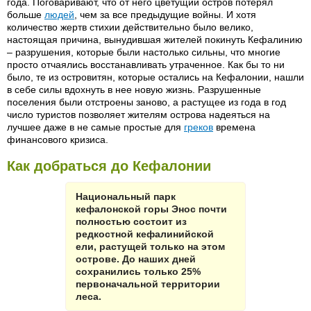
года. Поговаривают, что от него цветущий остров потерял
больше
людей
, чем за все предыдущие войны. И хотя
количество жертв стихии действительно было велико,
настоящая причина, вынудившая жителей покинуть Кефалинию
– разрушения, которые были настолько сильны, что многие
просто отчаялись восстанавливать утраченное. Как бы то ни
было, те из островитян, которые остались на Кефалонии, нашли
в себе силы вдохнуть в нее новую жизнь. Разрушенные
поселения были отстроены заново, а растущее из года в год
число туристов позволяет жителям острова надеяться на
лучшее даже в не самые простые для
греков
времена
финансового кризиса.
Как добраться до Кефалонии
Национальный парк
кефалонской горы Энос почти
полностью состоит из
редкостной кефалинийской
ели, растущей только на этом
острове. До наших дней
сохранились только 25%
первоначальной территории
леса.