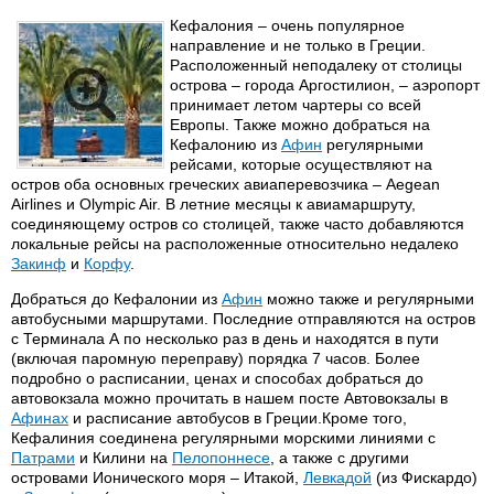
Кефалония – очень популярное
направление и не только в Греции.
Расположенный неподалеку от столицы
острова – города Аргостилион, – аэропорт
принимает летом чартеры со всей
Европы. Также можно добраться на
Кефалонию из
Афин
регулярными
рейсами, которые осуществляют на
остров оба основных греческих авиаперевозчика – Aegean
Airlines и Olympic Air. В летние месяцы к авиамаршруту,
соединяющему остров со столицей, также часто добавляются
локальные рейсы на расположенные относительно недалеко
Закинф
и
Корфу
.
Добраться до Кефалонии из
Афин
можно также и регулярными
автобусными маршрутами. Последние отправляются на остров
с Терминала А по несколько раз в день и находятся в пути
(включая паромную переправу) порядка 7 часов. Более
подробно о расписании, ценах и способах добраться до
автовокзала можно прочитать в нашем посте Автовокзалы в
Афинах
и расписание автобусов в Греции.Кроме того,
Кефалиния соединена регулярными морскими линиями с
Патрами
и Килини на
Пелопоннесе
, а также с другими
островами Ионического моря – Итакой,
Левкадой
(из Фискардо)