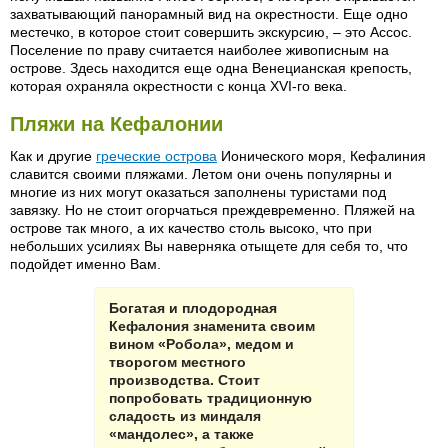
захватывающий панорамный вид на окрестности. Еще одно
местечко, в которое стоит совершить экскурсию, – это Ассос.
Поселение по праву считается наиболее живописным на
острове. Здесь находится еще одна Венецианская крепость,
которая охраняла окрестности с конца XVI-го века.
Пляжи на Кефалонии
Как и другие
греческие острова
Ионического моря, Кефалиния
славится своими пляжами. Летом они очень популярны и
многие из них могут оказаться заполнены туристами под
завязку. Но не стоит огорчаться преждевременно. Пляжей на
острове так много, а их качество столь высоко, что при
небольших усилиях Вы наверняка отыщете для себя то, что
подойдет именно Вам.
Богатая и плодородная
Кефалония знаменита своим
вином «Робола», медом и
творогом местного
производства. Стоит
попробовать традиционную
сладость из миндаля
«мандолес», а также