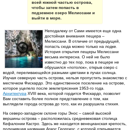
всей южной частью острова,
чтобы затем попасть в
подземное озеро Мелиссани и
выйти в море.
Неподалеку от Сами имеется еще одна
достойная внимания пещера –
Мелиссани. В отличие от предыдущей,
попасть сюда можно только на лодке.
История открытия пещеры Мелиссани
весьма интересна. О ней не было
известно до тех пор, пока в пещере не
обрушился «потолок», открыв озеро с
водой, переливающейся разными цветами в лучах солнца.
Изучая северную часть острова, нельзя пропустить знакомство с
местечком Фискардо. Это единственное поселение на острове,
которое уцелело после землетрясения 1953-го года.
Архитектура
XVIII века, которой гордится Фискардо, позволит
Вам составить более полное представление о том, как
выглядели города острова до того, как их разрушила стихия.
На северо-западном склоне горы Энос – самой высокой
вершины острова – расположилась средневековая столица
Кефалонии Кастро. Здесь же находится венецианская крепость,
получившая название Агиос Георгиос, с которой открывается