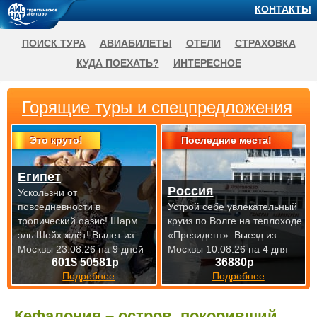
КОНТАКТЫ
ПОИСК ТУРА
АВИАБИЛЕТЫ
ОТЕЛИ
СТРАХОВКА
КУДА ПОЕХАТЬ?
ИНТЕРЕСНОЕ
Горящие туры и спецпредложения
Это круто!
Последние места!
Египет
Россия
Ускользни от
повседневности в
Устрой себе увлекательный
тропический оазис! Шарм
круиз по Волге на теплоходе
эль Шейх ждёт!
Вылет из
«Президент».
Выезд из
Москвы 23.08.26 на 9 дней
Москвы 10.08.26 на 4 дня
601$ 50581р
36880р
Подробнее
Подробнее
Кефалония – остров, покоривший