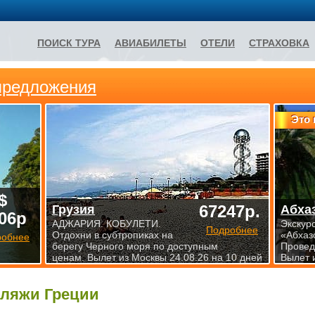
ПОИСК ТУРА
АВИАБИЛЕТЫ
ОТЕЛИ
СТРАХОВКА
предложения
Это 
$
67247р.
Грузия
Абха
06р
АДЖАРИЯ. КОБУЛЕТИ.
Экскур
Подробнее
Отдохни в субтропиках на
«Абхаз
робнее
берегу Черного моря по доступным
Проведи
ценам. Вылет из Москвы 24.08.26 на 10 дней
Вылет 
ляжи Греции