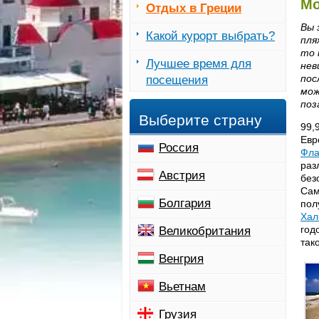
Мо
Отдых в Греции
Вы 
Какой курорт выбрать?
пля
то
Лучшее время для
нев
пос
посещения
мож
поз
Выберите страну
99,
Евр
Россия
Фла
раз
Австрия
без
Сам
Болгария
пол
Хал
год
Великобритания
так
Венгрия
Вьетнам
Грузия