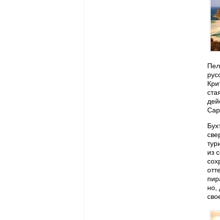
Пел
рус
Кри
ста
дей
Сар
Бух
све
тур
из 
сох
отт
пир
но,
сво