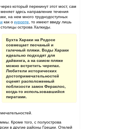
через который перекинут этот мост, сам
 меняет здесь направление течения
сами, на нем много труднодоступных
ии
как о
курорте
, то имеют ввиду лишь
 столицы острова Халкиды.
Бухта Хараки на Родосе
совмещает песчаный и
галечный пляжи. Воды Хараки
идеально подходят для
дайвинга, а на самом пляже
можно встретить черепах.
Любители исторических
достопримечательностей
оценят расположенный
поблизости замок Фераклос,
когда-то использовавшийся
пиратами.
имечательностей.
ммы. Кроме того, с полуострова
рсии в другие районы Греции. Отелей