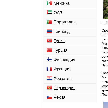
Мексика
ОАЭ
Португалия
неб
Эре
Таиланд
чер
пес
Тунис
А и
оте
Турция
рас
соч
Финляндия
гот
Вул
Франция
Пол
Мал
Хорватия
и к
кур
Черногория
тра
Пел
Чехия