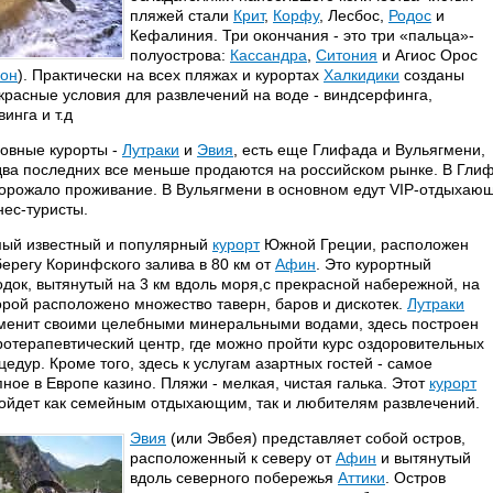
пляжей стали
Крит
,
Корфу
, Лесбос,
Родос
и
Кефалиния. Три окончания - это три «пальца»-
полуострова:
Кассандра
,
Ситония
и Агиос Орос
он
). Практически на всех пляжах и курортах
Халкидики
созданы
красные условия для развлечений на воде - виндсерфинга,
винга и т.д
овные курорты -
Лутраки
и
Эвия
, есть еще Глифада и Вульягмени,
два последних все меньше продаются на российском рынке. В Гли
орожало проживание. В Вульягмени в основном едут VIP-отдыхающи
нес-туристы.
ый известный и популярный
курорт
Южной Греции, расположен
берегу Коринфского залива в 80 км от
Афин
. Это курортный
одок, вытянутый на 3 км вдоль моря,с прекрасной набережной, на
орой расположено множество таверн, баров и дискотек.
Лутраки
менит своими целебными минеральными водами, здесь построен
ротерапевтический центр, где можно пройти курс оздоровительных
цедур. Кроме того, здесь к услугам азартных гостей - самое
пное в Европе казино. Пляжи - мелкая, чистая галька. Этот
курорт
ойдет как семейным отдыхающим, так и любителям развлечений.
Эвия
(или Эвбея) представляет собой остров,
расположенный к северу от
Афин
и вытянутый
вдоль северного побережья
Аттики
. Остров