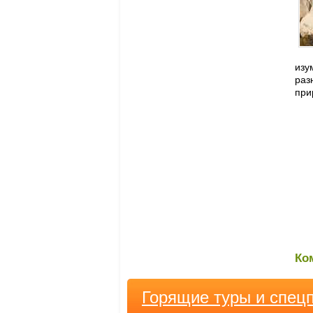
изу
раз
при
Ко
Горящие туры и спец