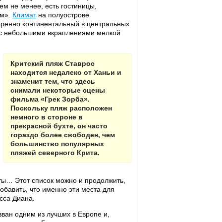
ем не менее, есть гостиницы,
ам».
Климат
на полуострове
ренно континентальный в центральных
е с небольшими вкраплениями мелкой
Критский пляж Ставрос
находится недалеко от Ханьи и
знаменит тем, что здесь
снимали некоторые сцены
фильма «Грек Зорба».
Поскольку пляж расположен
немного в стороне в
прекрасной бухте, он часто
гораздо более свободен, чем
большинство популярных
пляжей северного Крита.
ты… Этот список можно и продолжить,
добавить, что именно эти места для
сса Диана.
зван одним из лучших в Европе и,