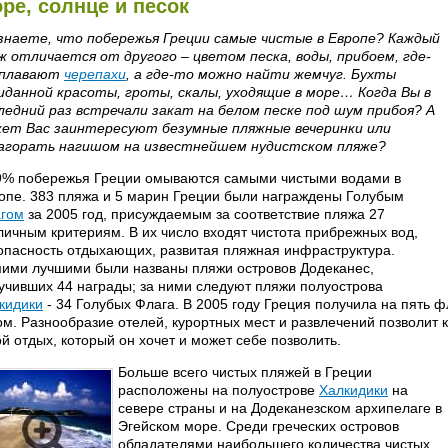
ре, солнце и песок
знаете, что побережья Греции самые чистые в Европе? Каждый
ж отличается от другого – цветом песка, воды, прибоем, где-
 плавают
черепахи
, а где-то можно найти жемчуг. Бухты
иданной красоты, гроты, скалы, уходящие в море… Когда Вы в
ледний раз встречали закат на белом песке под шум прибоя? А
ет Вас заинтересуют безумные пляжные вечеринки или
агорать нагишом на известнейшем нудистском пляже?
9% побережья Греции омываются самыми чистыми водами в
опе. 383 пляжа и 5 марин Греции были награждены Голубым
гом
за 2005 год, присуждаемым за соответствие пляжа 27
личным критериям. В их число входят чистота прибрежных вод,
опасность отдыхающих, развитая пляжная инфраструктура.
ими лучшими были названы пляжи островов Додеканес,
учивших 44 награды; за ними следуют пляжи полуострова
кидики
- 34 Голубых Флага. В 2005 году Греция получила на пять 
ом. Разнообразие отелей, курортных мест и развлечений позволит
ой отдых, который он хочет и может себе позволить.
Больше всего чистых пляжей в Греции
расположены на полуострове
Халкидики
на
севере страны и на Додеканезском архипелаге в
Эгейском море. Среди греческих островов
обладателями наибольшего количества чистых