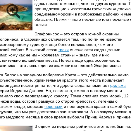
здесь намного меньше, чем на других курортах. Т
принадлежащие к известным греческим «цепочк
средиземноморский в прибрежных районах и уме
областях. Пляжи - чисто песчаные или песчаны
гальки.
Элафонисос – это остров у южной окраины
опоннеса, а Саракинико отличается тем, что почти не известен
скоговорящему туристу и еще более великолепен, чем его
тский собрат. В высокий сезон
греки
съезжаются сюда целыми
ями: кому как не им – хозяевам страны – знать, где у них
ствительно волшебные места. Но есть еще одна особенность.
акинико – это лишь один из знаменитых пляжей Элафонисоса.
та Балос на западном побережье Крита – это действительно нечто
рхъестественное. Удивительная красота этого места привлекает
истов даже несмотря на то, что дорога сюда напоминает
фильмы
серии Индианы Джонса. Но, возможно, именно поэтому место и
ранило свою первозданную красоту. Точка слияния трех морей, 12
енков воды, остров Грамвуса со старой крепостью, легенды о
атском кладе, морские
черепахи
и неописуемая красота самой бух
 думаю, что мы уже достаточно заинтриговали. А на закуску можно 
его медового месяца в свое время выбрали Принц Чарльз и принце
В одном из недавних рейтингов этот пляж был на