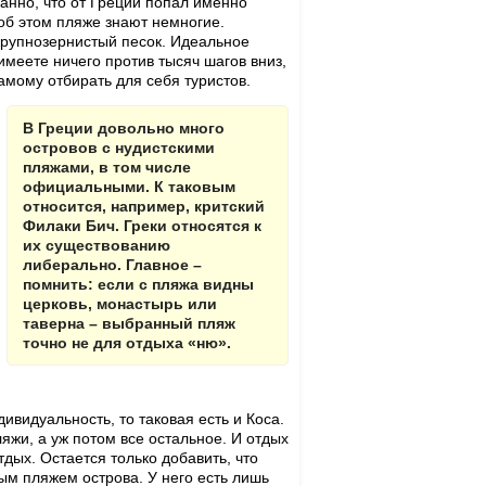
ранно, что от Греции попал именно
 об этом пляже знают немногие.
 крупнозернистый песок. Идеальное
имеете ничего против тысяч шагов вниз,
амому отбирать для себя туристов.
В Греции довольно много
островов с нудистскими
пляжами, в том числе
официальными. К таковым
относится, например, критский
Филаки Бич. Греки относятся к
их существованию
либерально. Главное –
помнить: если с пляжа видны
церковь, монастырь или
таверна – выбранный пляж
точно не для отдыха «ню».
ивидуальность, то таковая есть и Коса.
яжи, а уж потом все остальное. И отдых
тдых. Остается только добавить, что
ым пляжем острова. У него есть лишь