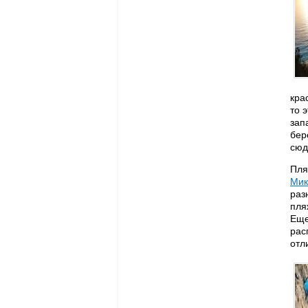
кра
то 
зап
бер
сюд
Пля
Мик
раз
пля
Еще
рас
отл