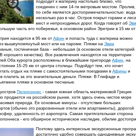
подходит к материку настолько близко, что
соединен с ним 14-ти метровым мостом. Пролив, 
по себе является достопримечательностью: вода
несколько раз в час. Остров покрыт горами и ле
мест и непроходимых дорог. Когда говорят об
Эв
ольшую часть его побережья, в основном район Эретрии в 15 км от
трия находится в 95 км от
Афин
и попасть туда с материка можно
ез вышеупомянутый мост или на пароме. Пляжи на
Эвии
чаные, гостиничная база - небольшая (в основном отели категорий
 В хорошего качества). Все развлечения находятся на территории
лей.Оба курорта расположены в ближайшем пригороде
Афин
, на
стоянии 15-25 км от центра столицы. Подойдут тем, кто хочет
етать отдых на пляже с самостоятельными поездками в
Афины
и
ов платить за это значительные деньги. Пляжи: В Глифаде и
ьягмени пляжи в основном песчаные.
уостров
Пелопоннес
- самая южная область материковой Греции.
о продается на российском рынке, хотя здесь очень чистое море
расивая природа. Ее основные минусы - отсутствие больших
ортов (обычно это разрозненные отели или апартаменты), дорогой
нсфер, удаленность от аэропорта. Самая притягательная сторона
опоннеса - его обширное историческое наследие, обилие достопр
Поэтому здесь интересные экскурсионные програ
достаточно удобно совершать однодневные экску