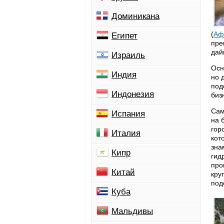
Доминикана
(
Аф
Египет
пре
дай
Израиль
Осн
Индия
но 
под
Индонезия
биз
Сам
Испания
на 
гор
Италия
кот
зна
Кипр
гид
про
Китай
кру
под
Куба
Мальдивы