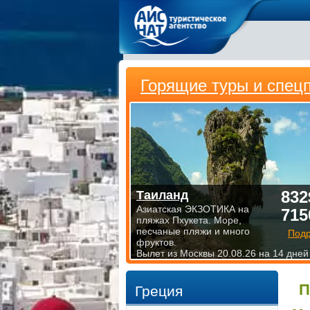
Горящие туры и спец
832
Таиланд
Азиатская ЭКЗОТИКА на
715
пляжах Пхукета. Море,
песчаные пляжи и много
Под
фруктов.
Вылет из Москвы 20.08.26 на 14 дней
П
Греция