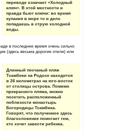
переводе означает «Холодный
ключ». В этой местности и
правда бьют ключи: во время
купания в море то и дело
попадаешь в струю холодной
воды.
фаде в последнее время очень сильно
е (здесь весьма дорогие отели) или
Длинный песчаный пляж
Тсамбики на Родосе находится
в 26 километрах на юго-восток
от столицы острова. Помимо
прекрасного пляжа, можно
посетить расположенный
поблизости монастырь
Богородицы Тсамбика.
Говорят, что полученное здесь
благословение помогает тем,
кто хочет завести ребенка.