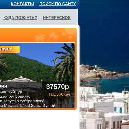
КОНТАКТЫ
ПОИСК ПО САЙТУ
КУДА ПОЕХАТЬ?
ИНТЕРЕСНОЕ
круто!
37570р
зия
сионный тур
Подробнее
ская рапсодия».
 отпуск в субтропиках!
из Москвы 17.08.26 на 8 дней