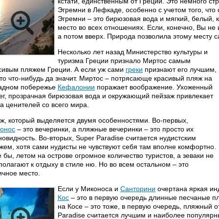
кстати, единственным от Греции. Это немного ст
Эгремни в Лефкаде, особенно с учетом того, что
Эгремни – это бирюзовая вода и мягкий, белый,
место во всех отношениях. Если, конечно, Вы не 
а потом вверх. Природа позволила этому месту с
Несколько лет назад Министерство культуры и
туризма Греции признало Миртос самым
сивым пляжем Греции. А если уж сами
греки
признают его лучшим,
это что-нибудь да значит. Миртос – потрясающе красивый пляж на
адном побережье
Кефалонии
поражает воображение. Ухоженный
ег, прозрачная бирюзовая вода и окружающий пейзаж привлекает
а ценителей со всего мира.
ж, который выделяется двумя особенностями. Во-первых,
онос
– это вечеринки, а пляжные вечеринки – это просто их
новидность. Во-вторых, Super Paradise считается нудистским
жем, хотя сами нудисты не чувствуют себя там вполне комфортно.
 бы, летом на острове огромное количество туристов, а зеваки не
полагают к отдыху в стиле ню. Но во всем остальном – это
ичное место.
Если у Миконоса и
Санторини
очертана яркая инд
Кос
– это в первую очередь длинные песчаные пл
на Косе – это тоже, в первую очередь, пляжный о
Paradise считается лучшим и наиболее популярн