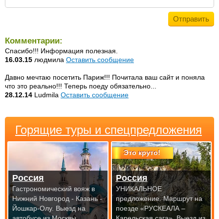
Комментарии:
Спасибо!!! Информация полезная.
16.03.15
людмила
Оставить сообщение
Давно мечтаю посетить Париж!!! Почитала ваш сайт и поняла
что это реально!!! Теперь поеду обязательно...
28.12.14
Ludmila
Оставить сообщение
Горящие туры и спецпредложения
Это круто!
Россия
Россия
Гастрономический вояж в
УНИКАЛЬНОЕ
Нижний Новгород - Казань -
предложение. Маршрут на
Йошкар-Олу.
Выезд на
поезде «РУСКЕАЛА –
автобусе из Москвы
Карельская сага».
Выезд из