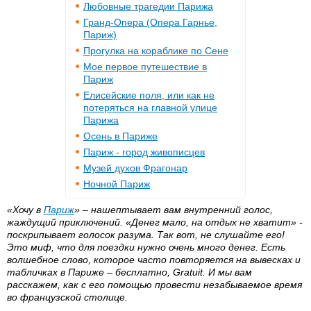
Любовные трагедии Парижа
Гранд-Опера (Опера Гарнье,
Париж)
Прогулка на кораблике по Сене
Мое первое путешествие в
Париж
Елисейские поля, или как не
потеряться на главной улице
Парижа
Осень в Париже
Париж - город живописцев
Музей духов Фрагонар
Ночной Париж
«Хочу в
Париж
» – нашептывает вам внутренний голос,
жаждущий приключений. «Денег мало, на отдых не хватит» -
поскрипывает голосок разума. Так вот, не слушайте его!
Это миф, что для поездки нужно очень много денег. Есть
волшебное слово, которое часто повторяется на вывесках и
табличках в Париже – бесплатно, Gratuit. И мы вам
расскажем, как с его помощью провести незабываемое время
во французской столице.