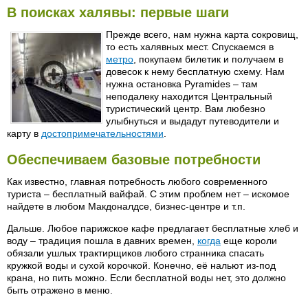
В поисках халявы: первые шаги
Прежде всего, нам нужна карта сокровищ,
то есть халявных мест. Спускаемся в
метро
, покупаем билетик и получаем в
довесок к нему бесплатную схему. Нам
нужна остановка Pyramides – там
неподалеку находится Центральный
туристический центр. Вам любезно
улыбнуться и выдадут путеводители и
карту в
достопримечательностями
.
Обеспечиваем базовые потребности
Как известно, главная потребность любого современного
туриста – бесплатный вайфай. С этим проблем нет – искомое
найдете в любом Макдоналдсе, бизнес-центре и т.п.
Дальше. Любое парижское кафе предлагает бесплатные хлеб и
воду – традиция пошла в давних времен,
когда
еще короли
обязали ушлых трактирщиков любого странника спасать
кружкой воды и сухой корочкой. Конечно, её нальют из-под
крана, но пить можно. Если бесплатной воды нет, это должно
быть отражено в меню.