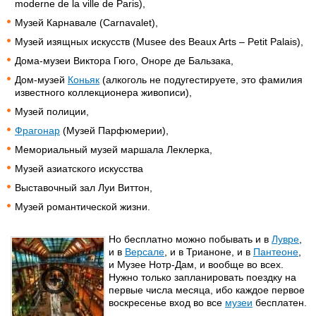
moderne de la ville de Paris),
Музей Карнавале (Carnavalet),
Музей изящных искусств (Musee des Beaux Arts – Petit Palais),
Дома-музеи Виктора Гюго, Оноре де Бальзака,
Дом-музей
Коньяк
(алкоголь не подугестируете, это фамилия
известного коллекционера живописи),
Музей полиции,
Фрагонар
(Музей Парфюмерии),
Мемориальный музей маршала Леклерка,
Музей азиатского искусства
Выставочный зал Луи Виттон,
Музей романтической жизни.
Но бесплатно можно побывать и в
Лувре
,
и в
Версале
, и в Трианоне, и в
Пантеоне
,
и Музее Нотр-Дам, и вообще во всех.
Нужно только запланировать поездку на
первые числа месяца, ибо каждое первое
воскресенье вход во все
музеи
бесплатен.