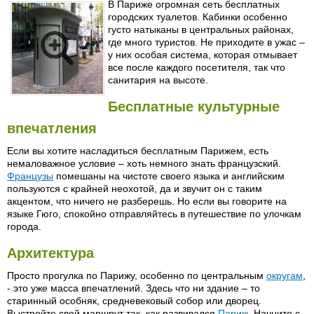
В Париже огромная сеть бесплатных
городских туалетов. Кабинки особенно
густо натыканы в центральных районах,
где много туристов. Не приходите в ужас –
у них особая система, которая отмывает
все после каждого посетителя, так что
санитария на высоте.
Бесплатные культурные
впечатления
Если вы хотите насладиться бесплатным Парижем, есть
немаловажное условие – хоть немного знать французский.
Французы
помешаны на чистоте своего языка и английским
пользуются с крайней неохотой, да и звучит он с таким
акцентом, что ничего не разберешь. Но если вы говорите на
языке Гюго, спокойно отправляйтесь в путешествие по улочкам
города.
Архитектура
Просто прогулка по Парижу, особенно по центральным
округам
,
- это уже масса впечатлений. Здесь что ни здание – то
старинный особняк, средневековый собор или дворец.
Выстройте свой маршрут так, как развивался
Париж
. Начните с