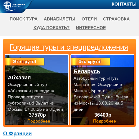
КОНТАКТЫ
ПОИСК ТУРА
АВИАБИЛЕТЫ
ОТЕЛИ
СТРАХОВКА
КУДА ПОЕХАТЬ?
ИНТЕРЕСНОЕ
Горящие туры и спецпредложения
Это круто!
Это круто!
Беларусь
Абхазия
Автобусный тур «Путь
Экскурсионный тур
Магнатов». Экскурсии в
«Абхазская рапсодия».
Минске, Бресте,
Проведи отпуск в
Беловежской Пуще.
Выезд
субтропиках!
Вылет из
из Москвы 13.08.26 на 5
Москвы 17.08.26 на 8 дней
дней
37570р
36400р
Подробнее
Подробнее
О Франции