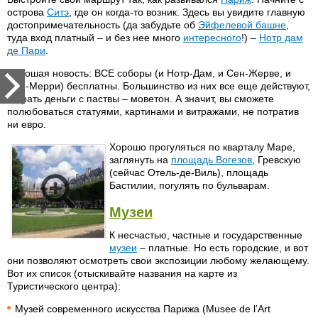
острова
Ситэ
, где он когда-то возник. Здесь вы увидите главную
достопримечательность (да забудьте об
Эйфелевой башне
,
туда вход платный – и без нее много
интересного
!) –
Нотр дам
де Пари
.
Хорошая новость: ВСЕ соборы (и Нотр-Дам, и Сен-Жерве, и
Сен-Мерри) бесплатны. Большинство из них все еще действуют,
а брать деньги с паствы – моветон. А значит, вы сможете
полюбоваться статуями, картинами и витражами, не потратив
ни евро.
Хорошо прогуляться по кварталу Маре,
заглянуть на
площадь Вогезов
, Гревскую
(сейчас Отель-де-Виль), площадь
Бастилии, погулять по бульварам.
Музеи
К несчастью, частные и государственные
музеи
– платные. Но есть городские, и вот
они позволяют осмотреть свои экспозиции любому желающему.
Вот их список (отыскивайте названия на карте из
Туристического центра):
Музей современного искусства Парижа (Musee de l’Art