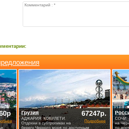
мментарии:
предложения
60р
67247р.
Грузия
Росс
АДЖАРИЯ. КОБУЛЕТИ.
СОЧИ -
робнее
Подробнее
Отдохни в субтропиках на
на Чер
е.
берегу Черного моря по доступным
по дос