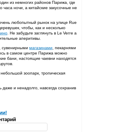
 один из немногих районов Парижа, где
 часа ночи, а китайские закусочные не
очень любопытный рынок на улице Rue
еревушек, чтобы, как и несколько
вино
. Не забудьте заглянуть в Le Verre a
тительные аперитивы.
и, сувенирными
магазинами
, пекарнями
здесь в самом центре Парижа можно
цкие бани, настоящие чаевни находятся
шрутов.
 небольшой зоопарк, тропическая
ть даже и ненадолго, навсегда сохранив
ии!
нтарий