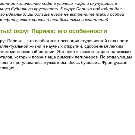
метное количество кофе в уличных кафе и окунувшись в
чную будничную круговерть. 5 округ Парижа подходит для
го идеально. Вы больше нигде не встретите такой особой
осферы, ярких красок и незабываемых впечатлений.
тый округ Парижа: его особенности
круг Парижа – это особая квинтэссенция студенческой вольности,
еллектуальной жизни и научных открытий, сдобренная легким
мом многовековой истории. Это один из самых старых парижских
рталов, который помнит еще римских легионеров. По этим улицам
пешно прогуливались мушкетеры. Здесь бушевала Французская
олюция.