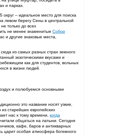
ах и парках.
 5 округ – идеальное место для поиска
на левом берегу Сены в центральной
 не только до всех
етить не менее знаменитые
Собор
ас и другие знаковые места,
 сюда из самых разных стран земного
танный экзотическими вкусами и
прибежищем как для студентов, вольных
ихся в жизни людей.
воздух и полюбуемся основными
адиционно это название носят узкие,
о из старейших европейских
ает нас к тому времени,
когда
очитали общаться на латыни. Сегодня
инчиков, кафе, баров и антикварных
сь царит особая атмосфера богемного