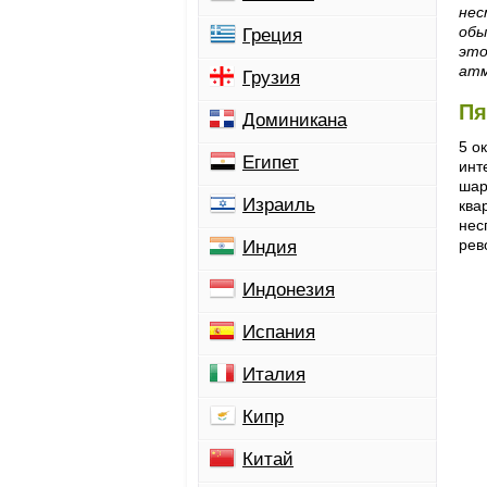
нес
обы
Греция
это
атм
Грузия
Пя
Доминикана
5 о
Египет
инт
шар
Израиль
ква
нес
рев
Индия
Индонезия
Испания
Италия
Кипр
Китай