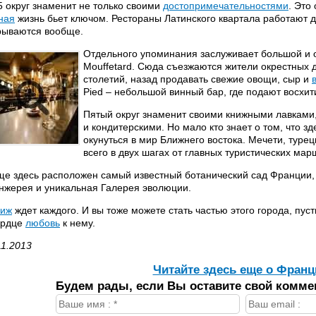
5 округ знаменит не только своими
достопримечательностями
. Это
ная
жизнь бьет ключом. Рестораны Латинского квартала работают до
рываются вообще.
Отдельного упоминания заслуживает большой и 
Mouffetard. Сюда съезжаются жители окрестных д
столетий, назад продавать свежие овощи, сыр и
Pied – небольшой винный бар, где подают восхи
Пятый округ знаменит своими книжными лавкам
и кондитерскими. Но мало кто знает о том, что 
окунуться в мир Ближнего востока. Мечети, туре
всего в двух шагах от главных туристических мар
ще здесь расположен самый известный ботанический сад Франции,
нжерея и уникальная Галерея эволюции.
иж
ждет каждого. И вы тоже можете стать частью этого города, пус
ердце
любовь
к нему.
11.2013
Читайте здесь еще о Франц
Будем рады, если Вы оставите свой комме