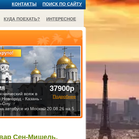
КОНТАКТЫ
ПОИСК ПО САЙТУ
КУДА ПОЕХАТЬ?
ИНТЕРЕСНОЕ
круто!
37900р
ия
номический вояж в
Подробнее
 Новгород - Казань -
-Олу.
на автобусе из Москвы 20.08.26 на 5
ьвар Сен-Мишель,