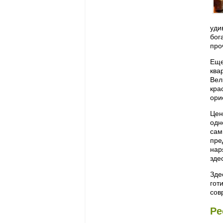
уди
бог
про
Еще
ква
Вел
кра
ори
Цен
одн
сам
пре
нар
зде
Зде
гот
сов
Ре