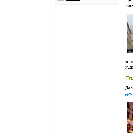
бес
зап
худ
Г
Дав
дос