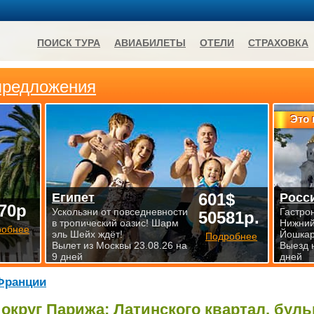
ПОИСК ТУРА
АВИАБИЛЕТЫ
ОТЕЛИ
СТРАХОВКА
предложения
Это 
601$
Египет
Росс
70р
Ускользни от повседневности
Гастро
50581р.
в тропический оазис! Шарм
Нижний
робнее
эль Шейх ждёт!
Йошкар
Подробнее
Вылет из Москвы 23.08.26 на
Выезд 
9 дней
дней
Франции
 округ Парижа: Латинского квартал, бул