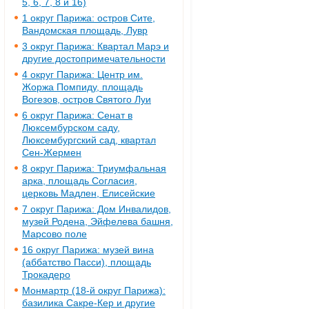
5, 6, 7, 8 и 16)
1 округ Парижа: остров Сите,
Вандомская площадь, Лувр
3 округ Парижа: Квартал Марэ и
другие достопримечательности
4 округ Парижа: Центр им.
Жоржа Помпиду, площадь
Вогезов, остров Святого Луи
6 округ Парижа: Сенат в
Люксембурском саду,
Люксембургский сад, квартал
Сен-Жермен
8 округ Парижа: Триумфальная
арка, площадь Согласия,
церковь Мадлен, Елисейские
7 округ Парижа: Дом Инвалидов,
музей Родена, Эйфелева башня,
Марсово поле
16 округ Парижа: музей вина
(аббатство Пасси), площадь
Трокадеро
Монмартр (18-й округ Парижа):
базилика Сакре-Кер и другие