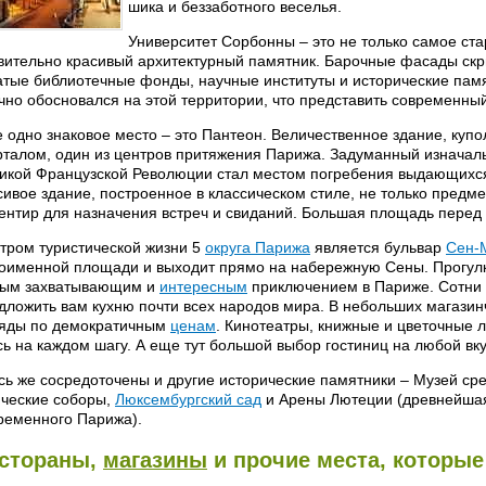
шика и беззаботного веселья.
Университет Сорбонны – это не только самое ст
вительно красивый архитектурный памятник. Барочные фасады скр
атые библиотечные фонды, научные институты и исторические памя
чно обосновался на этой территории, что представить современны
 одно знаковое место – это Пантеон. Величественное здание, купо
рталом, один из центров притяжения Парижа. Задуманный изначаль
икой Французской Революции стал местом погребения выдающих
сивое здание, построенное в классическом стиле, не только предм
ентир для назначения встреч и свиданий. Большая площадь перед
тром туристической жизни 5
округа Парижа
является бульвар
Сен-
оименной площади и выходит прямо на набережную Сены. Прогулка
ым захватывающим и
интересным
приключением в Париже. Сотни 
дложить вам кухню почти всех народов мира. В небольших магази
яды по демократичным
ценам
. Кинотеатры, книжные и цветочные 
сь на каждом шагу. А еще тут большой выбор гостиниц на любой вку
сь же сосредоточены и другие исторические памятники – Музей ср
ические соборы,
Люксембургский сад
и Арены Лютеции (древнейшая
ременного Парижа).
стораны,
магазины
и прочие места, которые 