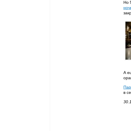
Но 
ноч
зак
А е
ора
Пар
в с
30.