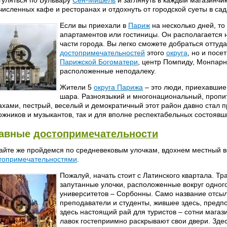
численных кафе и ресторанах и отдохнуть от городской суеты в сад
Если вы приехали в
Париж
на несколько дней, то
апартаментов или гостиницы. Он располагается 
части города. Вы легко сможете добраться оттуда
достопримечательностей
этого
округа
, но и пос
Парижской Богоматери
, центр Помпиду, Монпарн
расположенные неподалеку.
Жители 5
округа Парижа
– это люди, приехавшие
шара. Разноязыкий и многонациональный, пропи
ахами, пестрый, веселый и демократичный этот район давно стал 
ожников и музыкантов, так и для вполне респектабельных состоявш
лавные
достопримечательности
айте же пройдемся по средневековым улочкам, вдохнем местный 
топримечательностями
.
Пожалуй, начать стоит с Латинского квартала. Тр
запутанные улочки, расположенные вокруг одног
университетов – Сорбонны. Само название отсыл
преподаватели и студенты, жившее здесь, предп
здесь настоящий рай для туристов – сотни магаз
лавок гостеприимно раскрывают свои двери. Зде