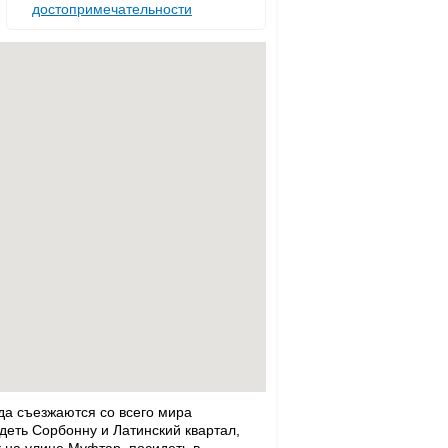
достопримечательности
да съезжаются со всего мира
деть Сорбонну и Латинский квартал,
к на улице Муфтар, посидеть в