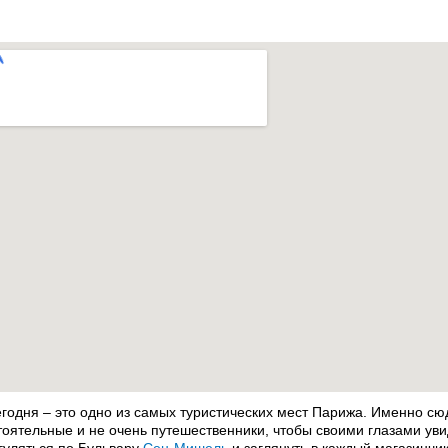
егодня – это одно из самых туристических мест Парижа. Именно сю
тоятельные и не очень путешественники, чтобы своими глазами уви
гуляться по Бульвару
Сен-Мишель
и заглянуть в каждый магазинчи