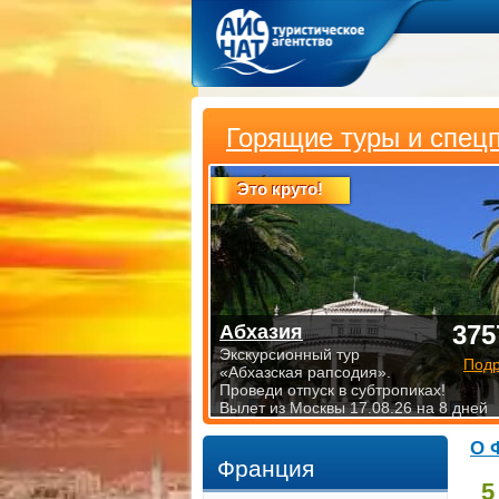
Горящие туры и спец
Это круто!
375
Абхазия
Экскурсионный тур
Под
«Абхазская рапсодия».
Проведи отпуск в субтропиках!
Вылет из Москвы 17.08.26 на 8 дней
О 
Франция
5