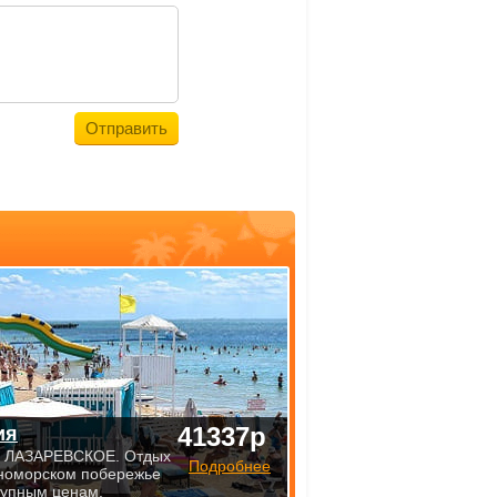
41337р
ия
 ЛАЗАРЕВСКОЕ. Отдых
Подробнее
номорском побережье
тупным ценам.