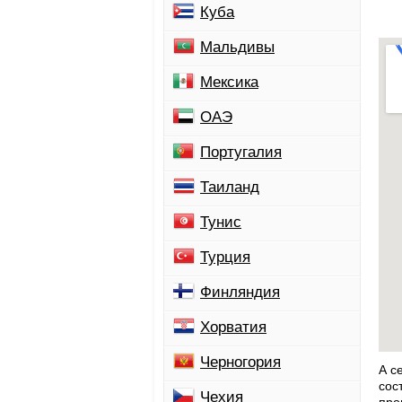
Куба
Мальдивы
Мексика
ОАЭ
Португалия
Таиланд
Тунис
Турция
Финляндия
Хорватия
Черногория
А с
сос
Чехия
про