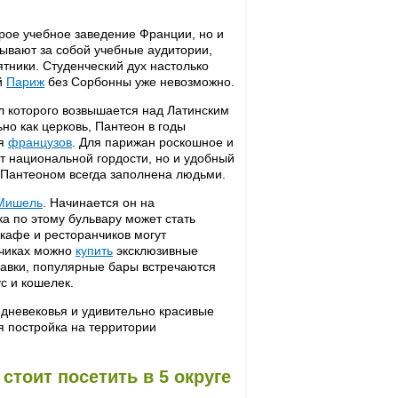
арое учебное заведение Франции, но и
ывают за собой учебные аудитории,
тники. Студенческий дух настолько
й
Париж
без Сорбонны уже невозможно.
л которого возвышается над Латинским
но как церковь, Пантеон в годы
ся
французов
. Для парижан роскошное и
ет национальной гордости, но и удобный
 Пантеоном всегда заполнена людьми.
Мишель
. Начинается он на
 по этому бульвару может стать
кафе и ресторанчиков могут
нчиках можно
купить
эксклюзивные
лавки, популярные бары встречаются
с и кошелек.
едневековья и удивительно красивые
 постройка на территории
стоит посетить в 5 округе