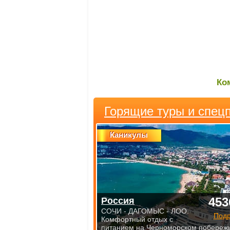
Ко
Горящие туры и спец
Каникулы
453
Россия
СОЧИ - ДАГОМЫС - ЛОО.
Под
Комфортный отдых с
питанием на Черноморском побережь