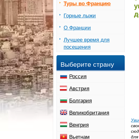
Туры во Францию
у
д
Горные лыжи
О Франции
Лучшее время для
посещения
Выберите страну
Россия
Австрия
Болгария
Великобритания
Уви
Венгрия
сво
сюд
Вьетнам
для