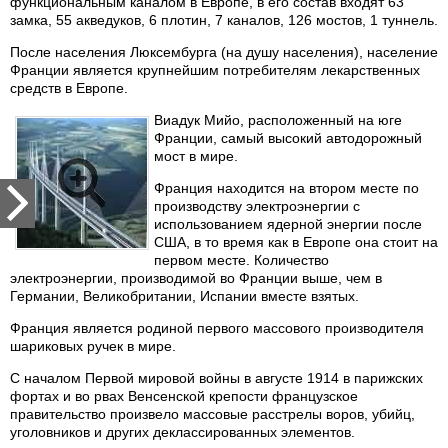
функциональным каналом в Европе, в его состав входят 63
замка, 55 акведуков, 6 плотин, 7 каналов, 126 мостов, 1 туннель.
После населения Люксембурга (на душу населения), население
Франции является крупнейшим потребителям лекарственных
средств в Европе.
Виадук Мийо, расположенный на юге
Франции, самый высокий автодорожный
мост в мире.
Франция находится на втором месте по
производству электроэнергии с
использованием ядерной энергии после
США, в то время как в Европе она стоит на
первом месте. Количество
электроэнергии, производимой во Франции выше, чем в
Германии, Великобритании, Испании вместе взятых.
Франция является родиной первого массового производителя
шариковых ручек в мире.
С началом Первой мировой войны в августе 1914 в парижских
фортах и во рвах Венсенской крепости французское
правительство произвело массовые расстрелы воров, убийц,
уголовников и других деклассированных элементов.