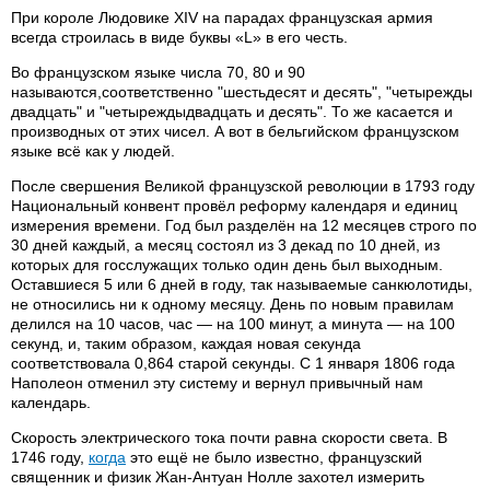
При короле Людовике XIV на парадах французская армия
всегда строилась в виде буквы «L» в его честь.
Во французском языке числа 70, 80 и 90
называются,соответственно "шестьдесят и десять", "четырежды
двадцать" и "четыреждыдвадцать и десять". То же касается и
производных от этих чисел. А вот в бельгийском французском
языке всё как у людей.
После свершения Великой французской революции в 1793 году
Национальный конвент провёл реформу календаря и единиц
измерения времени. Год был разделён на 12 месяцев строго по
30 дней каждый, а месяц состоял из 3 декад по 10 дней, из
которых для госслужащих только один день был выходным.
Оставшиеся 5 или 6 дней в году, так называемые санкюлотиды,
не относились ни к одному месяцу. День по новым правилам
делился на 10 часов, час — на 100 минут, а минута — на 100
секунд, и, таким образом, каждая новая секунда
соответствовала 0,864 старой секунды. С 1 января 1806 года
Наполеон отменил эту систему и вернул привычный нам
календарь.
Скорость электрического тока почти равна скорости света. В
1746 году,
когда
это ещё не было известно, французский
священник и физик Жан-Антуан Нолле захотел измерить