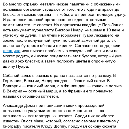
Во многих странах металлические памятники с обнажёнными
половыми органами страдают от того, что люди натирают до
блеска эти самые органы — якобы, это приносит половую удачу.
И даже если половой орган явно не виден, отдельные
памятники это не спасает. На парижском кладбище Пер-Лашез
есть монумент журналисту Виктору Нуару, жившему в 19 веке и
убитому на дуэли. Памятник изображает Нуара лежащего на
земле после полученной пули, но самой заметной деталью
является бугорок в области ширинки. Согласно легенде, если
женщина
испытывает проблемы в сексуальной жизни или не
может родить, ей нужно поцеловать этот бугорок, который уже
давно ярко блестит, а затем положить цветы в опрокинутую
шляпу Нуара.
Собачий вальс в разных странах называется по-разному. В
Германии, Бельгии, Нидерландах — блошиный вальс. В
Болгарии — кошачий марш, а в Финляндии — кошачья полька.
В Венгрии — ослиный марш, а во Франции его почему-то
называют отбивной котлетой.
Александр Дюма при написании своих произведений
пользовался услугами множества помощников — так
называемых «литературных негров». Среди них наиболее
известен Огюст Маке, который, согласно самому известному
биографу писателя Клоду Шоппу, придумал основу сюжета