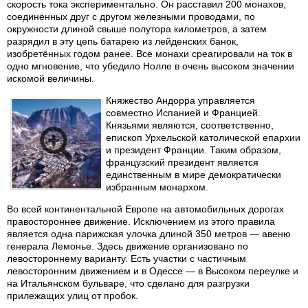
скорость тока экспериментально. Он расставил 200 монахов,
соединённых друг с другом железными проводами, по
окружности длиной свыше полутора километров, а затем
разрядил в эту цепь батарею из лейденских банок,
изобретённых годом ранее. Все монахи среагировали на ток в
одно мгновение, что убедило Нолле в очень высоком значении
искомой величины.
Княжество Андорра управляется
совместно Испанией и Францией.
Князьями являются, соответственно,
епископ Урхельской католической епархии
и президент Франции. Таким образом,
французский президент является
единственным в мире демократически
избранным монархом.
Во всей континентальной Европе на автомобильных дорогах
правостороннее движение. Исключением из этого правила
является одна парижская улочка длиной 350 метров — авеню
генерала Лемонье. Здесь движение организовано по
левостороннему варианту. Есть участки с частичным
левосторонним движением и в Одессе — в Высоком переулке и
на Итальянском бульваре, что сделано для разгрузки
прилежащих улиц от пробок.