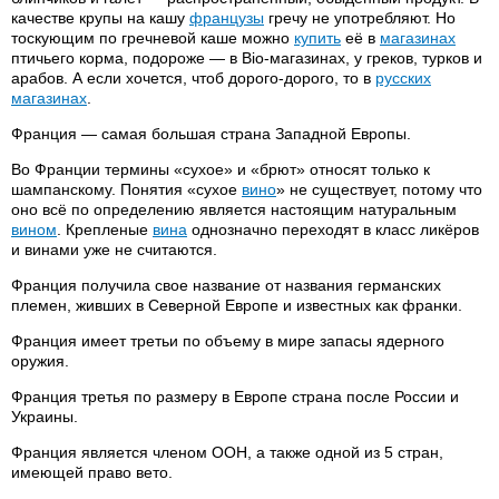
качестве крупы на кашу
французы
гречу не употребляют. Но
тоскующим по гречневой каше можно
купить
её в
магазинах
птичьего корма, подороже — в Bio-магазинах, у греков, турков и
арабов. А если хочется, чтоб дорого-дорого, то в
русских
магазинах
.
Франция — самая большая страна Западной Европы.
Во Франции термины «сухое» и «брют» относят только к
шампанскому. Понятия «сухое
вино
» не существует, потому что
оно всё по определению является настоящим натуральным
вином
. Крепленые
вина
однозначно переходят в класс ликёров
и винами уже не считаются.
Франция получила свое название от названия германских
племен, живших в Северной Европе и известных как франки.
Франция имеет третьи по объему в мире запасы ядерного
оружия.
Франция третья по размеру в Европе страна после России и
Украины.
Франция является членом ООН, а также одной из 5 стран,
имеющей право вето.