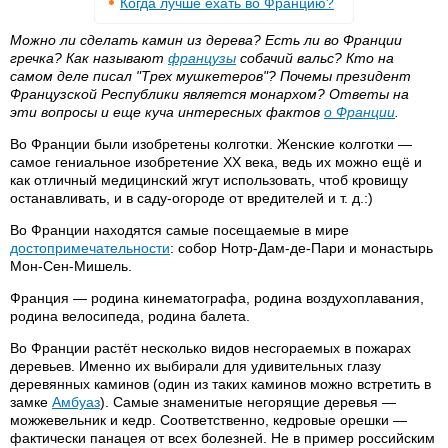
Когда лучше ехать во Францию?
Можно ли сделать камин из дерева? Есть ли во Франции
гречка? Как называют
французы
собачий вальс? Кто на
самом деле писал "Трех мушкетеров"? Почемы президент
Французской Республики является монархом? Ответы на
эти вопросы и еще куча интересных фактов
о Франции
.
Во Франции были изобретены колготки. Женские колготки —
самое гениальное изобретение XX века, ведь их можно ещё и
как отличный медицинский жгут использовать, чтоб кровищу
останавливать, и в саду-огороде от вредителей и т. д.:)
Во Франции находятся самые посещаемые в мире
достопримечательности
: собор Нотр-Дам-де-Пари и монастырь
Мон-Сен-Мишель.
Франция — родина кинематографа, родина воздухоплавания,
родина велосипеда, родина балета.
Во Франции растёт несколько видов несгораемых в пожарах
деревьев. Именно их выбирали для удивительных глазу
деревянных каминов (один из таких каминов можно встретить в
замке
Амбуаз
). Самые знаменитые негорящие деревья —
можжевельник и кедр. Соответственно, кедровые орешки —
фактически панацея от всех болезней. Не в пример российским