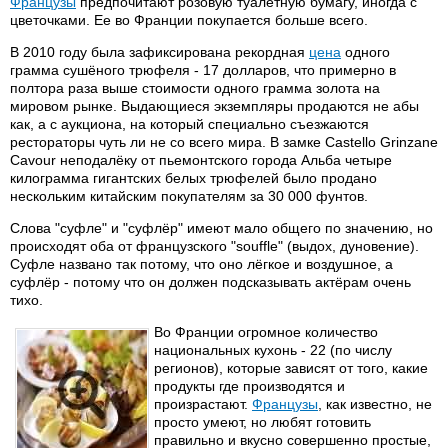
Французы
предпочитают розовую туалетную бумагу, иногда с
цветочками. Ее во Франции покупается больше всего.
В 2010 году была зафиксирована рекордная
цена
одного
грамма сушёного трюфеля - 17 долларов, что примерно в
полтора раза выше стоимости одного грамма золота на
мировом рынке. Выдающиеся экземпляры продаются не абы
как, а с аукциона, на который специально съезжаются
рестораторы чуть ли не со всего мира. В замке Castello Grinzane
Cavour неподалёку от пьемонтского города Альба четыре
килограмма гигантских белых трюфелей было продано
нескольким китайским покупателям за 30 000 фунтов.
Слова "суфле" и "суфлёр" имеют мало общего по значению, но
происходят оба от французского "souffle" (выдох, дуновение).
Суфле названо так потому, что оно лёгкое и воздушное, а
суфлёр - потому что он должен подсказывать актёрам очень
тихо.
Во Франции огромное количество
национальных кухонь - 22 (по числу
регионов), которые зависят от того, какие
продукты где производятся и
произрастают.
Французы
, как известно, не
просто умеют, но любят готовить
правильно и вкусно совершенно простые,