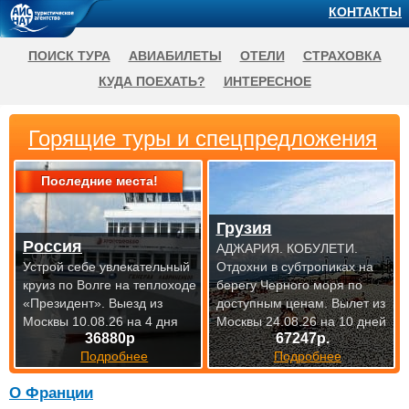
КОНТАКТЫ
ПОИСК ТУРА
АВИАБИЛЕТЫ
ОТЕЛИ
СТРАХОВКА
КУДА ПОЕХАТЬ?
ИНТЕРЕСНОЕ
Горящие туры и спецпредложения
Последние места!
Грузия
Россия
АДЖАРИЯ. КОБУЛЕТИ.
Устрой себе увлекательный
Отдохни в субтропиках на
круиз по Волге на теплоходе
берегу Черного моря по
«Президент».
Выезд из
доступным
ценам. Вылет из
Москвы 10.08.26 на 4 дня
Москвы 24.08.26 на 10 дней
36880р
67247р.
Подробнее
Подробнее
О Франции