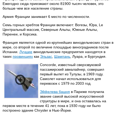
Ежегодно сюда приезжают около 81900 тысяч человек, это
больше чем все население страны.
Армия Франции занимает 6 место по численности.
Семь горных хребтов Франции включают: Вогезы, Юра, Le
Центральный массив, Северные Альпы, Южные Альпы,
Пиренеи, и Корсика.
Франция является одной из крупнейших винодельческих стран в
мире, со второй по величине площадью виноградников после
Испании.
Лучшие
винодельческие предприятия находятся в
таких
провинциях
как
Эльзас
,
Шампань
, Луара, и Бургундия.
Concorde, известный сверхзвуковой
пассажирский авиалайнер, совершил
первый вылет из Тулузы, в 1969 году.
Самолет начал использоваться для
перевозок с 1979 по 2003 год.
Эйфелева башня
в Париже получила
звание самой высокой искусственной
структуры в мире, и она оставалась на
первом месте в течение 41 лет, пока в 1930 году ни было
построено здание Chrysler в Нью-Йорке.