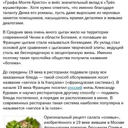
«Графа Монте-Кристо» и внёс значительный вклад в «Трёх
мушкетёров». Хотя нужно отметить, что именно благодаря
таланту Дюма его романы, пусть даже выросшие из черновых
заметок помощников, насыщались яркими деталями и живыми
диалогами.
В Средние века очень много цыган жило на территории
современной Чехии в области Богемия, и попавшие во
Францию цыгане стали называться богемцами. Их уклад стал
основой для сравнения с цыганами творческой элиты, ведущей
столь же беспорядочную и эксцентричную жизнь. Именно
поэтому такая прослойка общества получила название
«богема».
До середины 19 века в ресторанах подавали сразу все
заказанные блюда — такой способ обслуживания носит
название «service à la française» («французская система»). В
начале 19 века Францию посетил
русский
князь Александр
Куракин и научил рестораторов другому способу — подавать
блюда постепенно, в порядке их расположения в меню. В
современных ресторанах такая система наиболее популярна и
называется «service à la russe».
Оригинальный рецепт салата «оливье»,
изобретённого в 19 веке жившим в Москве
французским поваром Люсьеном Оливье,