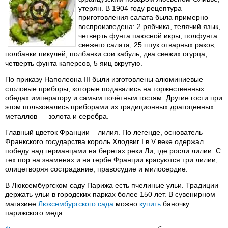
утерян. В 1904 году рецептура
приготовления салата была примерно
воспроизведена: 2 рябчика, телячий язык,
четверть фунта паюсной икры, полфунта
свежего салата, 25 штук отварных раков,
полбанки пикулей, полбанки сои кабуль, два свежих огурца,
четверть фунта каперсов, 5 яиц вкрутую.
По приказу Наполеона III были изготовлены алюминиевые
столовые приборы, которые подавались на торжественных
обедах императору и самым почётным гостям. Другие гости при
этом пользовались приборами из традиционных драгоценных
металлов — золота и серебра.
Главный цветок Франции – лилия. По легенде, основатель
Франкского государства король Хлодвиг I в V веке одержал
победу над германцами на берегах реки Ли, где росли лилии. С
тех пор на знаменах и на гербе Франции красуются три лилии,
олицетворяя сострадание, правосудие и милосердие.
В Люксембургском саду Парижа есть пчелиные ульи. Традиции
держать ульи в городских парках более 150 лет. В сувенирном
магазине
Люксембургского сада
можно
купить
баночку
парижского меда.