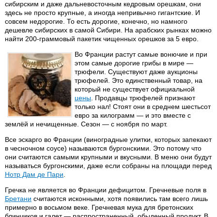
сибирским и даже дальневосточным кедровым орешкам, они
здесь не просто крупные, а иногда непривычно гигантские. И
совсем недорогие. То есть дорогие, конечно, но намного
дешевле сибирских в самой Сибири. На арабских рынках можно
найти 200-граммовый пакетик чищенных орешков за 5 евро.
Во Франции растут самые вонючие и при
этом самые дорогие грибы в мире —
трюфели. Существуют даже аукционы
трюфелей. Это единственный товар, на
который не существует официальной
цены
. Продавцы трюфелей признают
только нал! Стоят они в среднем шестьсот
евро за килограмм — и это вместе с
землёй и нечищенные. Сезон — с ноября по март.
Все эскарго во Франции (виноградные улитки, которых запекают
в чесночном соусе) называются бургонскими. Это потому что
они считаются самыми крупными и вкусными. В меню они будут
называться бургонскими, даже если собраны на площади перед
Нотр Дам де Пари
.
Гречка не является во Франции дефицитом. Гречневые поля в
Бретани
считаются исконными, хотя появились там всего лишь
примерно в восьмом веке. Гречневая мука для бретонских
блинчиков и галет — распространенный, обыденный продукт. В