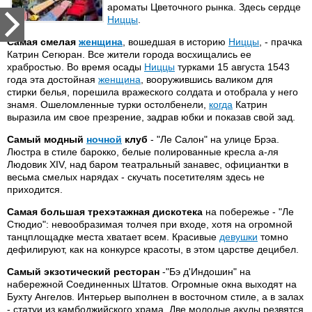
ароматы Цветочного рынка. Здесь сердце
Ниццы
.
Самая смелая
женщина
, вошедшая в историю
Ниццы
, - прачка
Катрин Сегюран. Все жители города восхищались ее
храбростью. Во время осады
Ниццы
турками 15 августа 1543
года эта достойная
женщина
, вооружившись валиком для
стирки белья, порешила вражеского солдата и отобрала у него
знамя. Ошеломленные турки остолбенели,
когда
Катрин
выразила им свое презрение, задрав юбки и показав свой зад.
Самый модный
ночной
клуб
- "Ле Салон" на улице Брэа.
Люстра в стиле барокко, белые полированные кресла а-ля
Людовик XIV, над баром театральный занавес, официантки в
весьма смелых нарядах - скучать посетителям здесь не
приходится.
Самая большая трехэтажная дискотека
на побережье - "Ле
Стюдио": невообразимая толчея при входе, хотя на огромной
танцплощадке места хватает всем. Красивые
девушки
томно
дефилируют, как на конкурсе красоты, в этом царстве децибел.
Самый экзотический ресторан
-"Бэ д'Индошин" на
набережной Соединенных Штатов. Огромные окна выходят на
Бухту Ангелов. Интерьер выполнен в восточном стиле, а в залах
- статуи из камбоджийского храма. Две молодые акулы резвятся