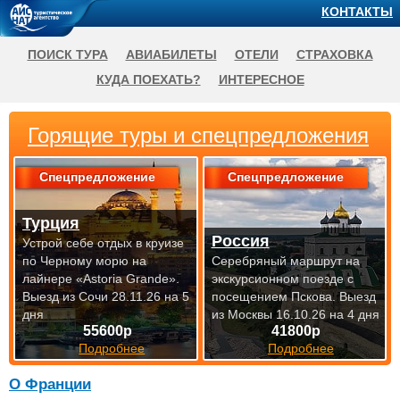
КОНТАКТЫ
ПОИСК ТУРА
АВИАБИЛЕТЫ
ОТЕЛИ
СТРАХОВКА
КУДА ПОЕХАТЬ?
ИНТЕРЕСНОЕ
Горящие туры и спецпредложения
Спецпредложение
Спецпредложение
Турция
Россия
Устрой себе отдых в круизе
по Черному морю на
Серебряный маршрут на
лайнере «Astoria Grande».
экскурсионном поезде с
Выезд из Сочи 28.11.26 на 5
посещением Пскова.
Выезд
дня
из Москвы 16.10.26 на 4 дня
55600р
41800р
Подробнее
Подробнее
О Франции