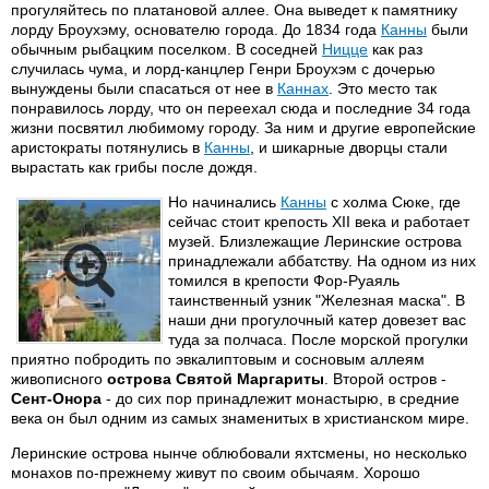
прогуляйтесь по платановой аллее. Она выведет к памятнику
лорду Броухэму, основателю города. До 1834 года
Канны
были
обычным рыбацким поселком. В соседней
Ницце
как раз
случилась чума, и лорд-канцлер Генри Броухэм с дочерью
вынуждены были спасаться от нее в
Каннах
. Это место так
понравилось лорду, что он переехал сюда и последние 34 года
жизни посвятил любимому городу. За ним и другие европейские
аристократы потянулись в
Канны
, и шикарные дворцы стали
вырастать как грибы после дождя.
Но начинались
Канны
с холма Сюке, где
сейчас стоит крепость XII века и работает
музей. Близлежащие Леринские острова
принадлежали аббатству. На одном из них
томился в крепости Фор-Руаяль
таинственный узник "Железная маска". В
наши дни прогулочный катер довезет вас
туда за полчаса. После морской прогулки
приятно побродить по эвкалиптовым и сосновым аллеям
живописного
острова Святой Маргариты
. Второй остров -
Сент-Онора
- до сих пор принадлежит монастырю, в средние
века он был одним из самых знаменитых в христианском мире.
Леринские острова нынче облюбовали яхтсмены, но несколько
монахов по-прежнему живут по своим обычаям. Хорошо