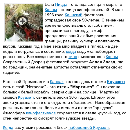
Если
Ницца
- столица солнца и моря, то
Канны
- столица кинофестивалей. В мае
1996 года
Каннский
фестиваль
отпраздновал свое 50-летие. С течением
времени фестиваль стал событием,
превратился в легенду, в миф,
преодолевающий любые расстояния,
границы, разницу культур и полярность
вкусов. Каждый год в мае весь мир впадает в гипноз, на две
недели погружаясь в состояние,
когда
выдумка побеждает
реальность. Все звезды мирового
кино
съезжаются в
Канны
.
Современный Дворец фестивалей окружает
Аллея Звезд
, где,
по традиции, знаменитые артисты оставляют отпечатки своих
ладоней.
Есть свой Променад и в
Каннах
, только здесь его имя
Круазетт
,
есть и свой "Негреско" - это
отель "Мартинез"
. Он похож на
большой белый корабль, сверкающий на солнце. "Мартинез"
символ
Круазетт
, свидетель эпохи 30-х годов. Штрихи этой
эпохи угадываются в его отделке и обстановке. Невообразимая
роскошь царит за его белыми стенами в стиле "арт-деко".
Атмосфера
кинофестиваля
сохраняется в отеле круглый год, со
стен непрестанно смотрят голливудские звезды.
Когда
вас утомит роскошь и блеск
набережной Круазетт
,