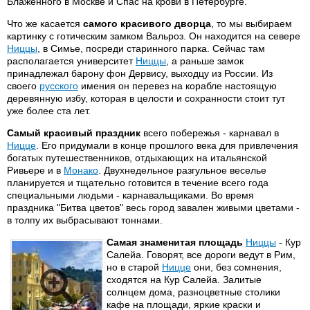
Блаженного в Москве и Спас на крови в Петербурге.
Что же касается
самого красивого дворца
, то мы выбираем
картинку с готическим замком Вальроз. Он находится на севере
Ниццы
, в Симье, посреди старинного парка. Сейчас там
располагается университет
Ниццы
, а раньше замок
принадлежал барону фон Дервису, выходцу из России. Из
своего
русского
имения он перевез на корабле настоящую
деревянную избу, которая в целости и сохранности стоит тут
уже более ста лет.
Самый красивый праздник
всего побережья - карнавал в
Ницце
. Его придумали в конце прошлого века для привлечения
богатых путешественников, отдыхающих на итальянской
Ривьере и в
Монако
. Двухнедельное разгульное веселье
планируется и тщательно готовится в течение всего года
специальными людьми - карнавальщиками. Во время
праздника "Битва цветов" весь город завален живыми цветами -
в толпу их выбрасывают тоннами.
Самая знаменитая площадь
Ниццы
- Кур
Салейа. Говорят, все дороги ведут в Рим,
но в старой
Ницце
они, без сомнения,
сходятся на Кур Салейа. Залитые
солнцем дома, разноцветные столики
кафе на площади, яркие краски и