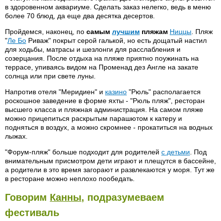
в здоровенном аквариуме. Сделать заказ нелегко, ведь в меню
более 70 блюд, да еще два десятка десертов.
Пройдемся, наконец, по
самым
лучшим
пляжам
Ниццы
. Пляж
"
Ле Бо
Риваж" покрыт серой галькой, но есть дощатый настил
для ходьбы, матрасы и шезлонги для расслабления и
созерцания. После отдыха на пляже приятно поужинать на
террасе, упиваясь видом на Променад дез Англе на закате
солнца или при свете луны.
Напротив отеля "Меридиен" и
казино
"Рюль" располагается
роскошное заведение в форме яхты - "Рюль пляж", ресторан
высшего класса и пляжная администрация. На самом пляже
можно прицепиться раскрытым парашютом к катеру и
подняться в воздух, а можно скромнее - прокатиться на водных
лыжах.
"Форум-пляж" больше подходит для родителей
с детьми
. Под
внимательным присмотром дети играют и плещутся в бассейне,
а родители в это время загорают и развлекаются у моря. Тут же
в ресторане можно неплохо пообедать.
Говорим
Канны
, подразумеваем
фестиваль