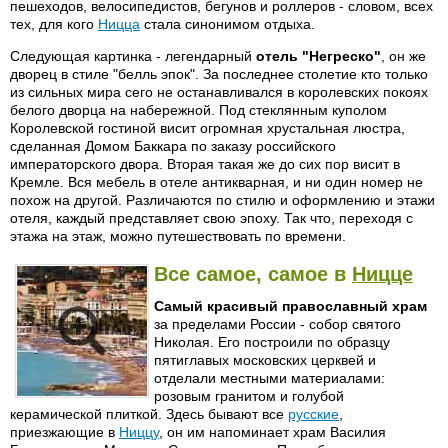
пешеходов, велосипедистов, бегунов и роллеров - словом, всех
тех, для кого
Ницца
стала синонимом отдыха.
Следующая картинка - легендарный
отель "Негреско"
, он же
дворец в стиле "белль эпок". За последнее столетие кто только
из сильных мира сего не останавливался в королевских покоях
белого дворца на набережной. Под стеклянным куполом
Королевской гостиной висит огромная хрустальная люстра,
сделанная Домом Баккара по заказу российского
императорского двора. Вторая такая же до сих пор висит в
Кремле. Вся мебель в отеле антикварная, и ни один номер не
похож на другой. Различаются по стилю и оформлению и этажи
отеля, каждый представляет свою эпоху. Так что, переходя с
этажа на этаж, можно путешествовать по времени.
Все самое, самое в
Ницце
Самый красивый православный храм
за пределами России - собор святого
Николая. Его построили по образцу
пятиглавых московских церквей и
отделали местными материалами:
розовым гранитом и голубой
керамической плиткой. Здесь бывают все
русские
,
приезжающие в
Ниццу
, он им напоминает храм Василия