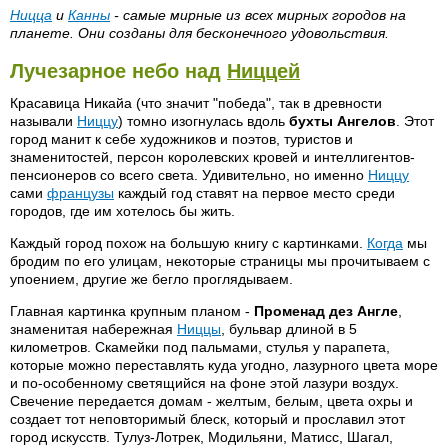
Ницца
и
Канны
- самые мирные из всех мирных городов на
планете. Они созданы для бесконечного удовольствия.
Лучезарное небо над
Ниццей
Красавица Никайа (что значит "победа", так в древности
называли
Ниццу
) томно изогнулась вдоль
бухты Ангелов
. Этот
город манит к себе художников и поэтов, туристов и
знаменитостей, персон королевских кровей и интеллигентов-
пенсионеров со всего света. Удивительно, но именно
Ниццу
сами
французы
каждый год ставят на первое место среди
городов, где им хотелось бы жить.
Каждый город похож на большую книгу с картинками.
Когда
мы
бродим по его улицам, некоторые страницы мы прочитываем с
упоением, другие же бегло проглядываем.
Главная картинка крупным планом -
Променад дез Англе
,
знаменитая набережная
Ниццы
, бульвар длиной в 5
километров. Скамейки под пальмами, стулья у парапета,
которые можно переставлять куда угодно, лазурного цвета море
и по-особенному светящийся на фоне этой лазури воздух.
Свечение передается домам - желтым, белым, цвета охры и
создает тот неповторимый блеск, который и прославил этот
город искусств. Тулуз-Лотрек, Модильяни, Матисс, Шагал,