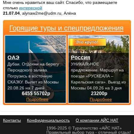
Мне очень нравиться ваш сайт. Спасибо, что размещаете
столько
интересной
21.07.04
, alynaw2me@udm.ru, Алёна
Горящие туры и спецпредложения
Это круто!
ОАЭ
Россия
Дубаи. Отдохни на берегу
УНИКАЛЬНОЕ
Персидского залива.
предложение. Маршрут на
Погрузись в восточную
поезде «РУСКЕАЛА –
СКАЗКУ.
Вылет из Москвы
Карельская сага».
Выезд из
20.08.26 на 7 дней
Москвы 04.09.26 на 3 дня
645$ 55702р
23200р
Подробнее
Подробнее
Контакты
Конфиденциальность
О компании АЙС НАТ
1996-2025 © Турагентство «АЙС НАТ»
Правильный выбор тура - отличный отдых!