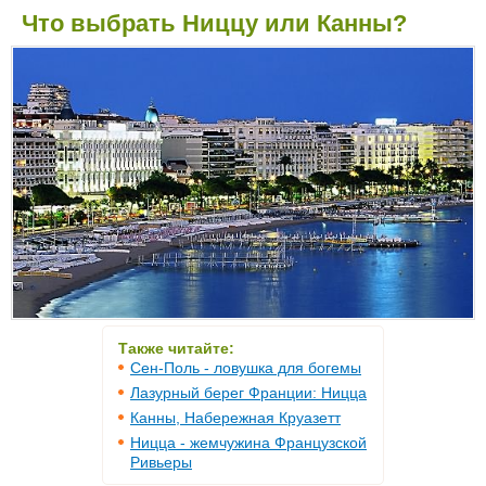
Что выбрать Ниццу или Канны?
Также читайте:
Сен-Поль - ловушка для богемы
Лазурный берег Франции: Ницца
Канны, Набережная Круазетт
Ницца - жемчужина Французской
Ривьеры