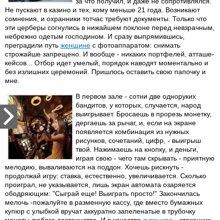
за что получил, и даже не сопротивлялся.
Не пускают в казино и тех, кому меньше 21 года. Возникают
сомнения, и охранники тотчас требуют документы. Только что
эти церберы согнулись в нижайшем поклоне перед невзрачным,
небрежно одетым господином. И сразу выпрямившись,
преградили путь
женщине
с фотоаппаратом: снимать
строжайше запрещено. И вообще - никаких портфелей, атташе-
кейсов... Отбор идет умелый, порядок наводят моментально и
без излишних церемоний. Пришлось оставить свою папочку и
мне.
В первом зале - сотни две одноруких
бандитов, у которых, случается, народ
выигрывает. Бросаешь в прорезь монетку,
дергаешь за рычаг, и, если на экране
появляется комбинация из нужных
рисунков, сочетаний, цифр, - выигрыш
твой. Нажимаешь на кнопку, и деньги,
играя свою - чего там скрывать - приятную
мелодию, вываливаются на поддон. Хочешь рискнуть -
продолжай игру: ставка, естественно, увеличивается. Сколько
проиграл, не указывается, лишь экран автомата озаряется
ободряющим: "Сыграй еще! Выиграть просто!" Закончилась
мелочь -пожалуйте в разменную кассу, где вместо бумажных
купюр с улыбкой вручат аккуратно запеленатые в трубочку