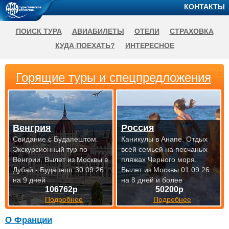
КОНТАКТЫ
ПОИСК ТУРА
АВИАБИЛЕТЫ
ОТЕЛИ
СТРАХОВКА
КУДА ПОЕХАТЬ?
ИНТЕРЕСНОЕ
Горящие туры и спецпредложения
Венгрия
Россия
Свидание с Будапештом.
Каникулы в Анапе. Отдых
Экскурсионный тур по
всей семьей на песчаных
Венгрии.
Вылет из Москвы в
пляжах Черного моря.
Дубай - Будапешт 30.09.26
Вылет из Москвы 01.09.26
на 9 дней
на 8 дней и более
106762р
50200р
Подробнее
Подробнее
О Франции