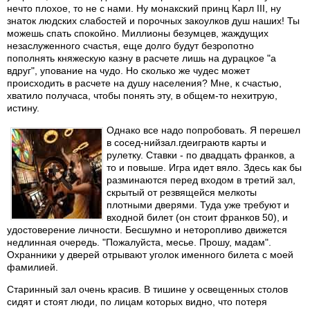
нечто плохое, то не с нами. Ну монакский принц Карл III, ну
знаток людских слабостей и порочных закоулков душ наших! Ты
можешь спать спокойно. Миллионы безумцев, жаждущих
незаслуженного счастья, еще долго будут безропотно
пополнять княжескую казну в расчете лишь на дурацкое "а
вдруг", упование на чудо. Но сколько же чудес может
происходить в расчете на душу населения? Мне, к счастью,
хватило получаса, чтобы понять эту, в общем-то нехитрую,
истину.
Однако все надо попробовать. Я перешел
в сосед-нийзал.гдеиграютв карты и
рулетку. Ставки - по двадцать франков, а
то и повыше. Игра идет вяло. Здесь как бы
разминаются перед входом в третий зал,
скрытый от резвящейся мелкоты
плотными дверями. Туда уже требуют и
входной билет (он стоит франков 50), и
удостоверение личности. Бесшумно и неторопливо движется
недлинная очередь. "Пожалуйста, месье. Прошу, мадам".
Охранники у дверей отрывают уголок именного билета с моей
фамилией.
Старинный зал очень красив. В тишине у освещенных столов
сидят и стоят люди, по лицам которых видно, что потеря