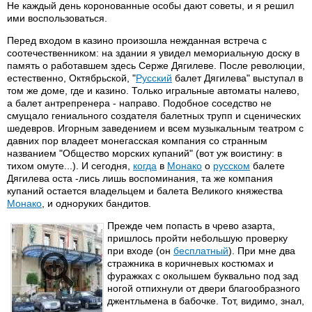
Не каждый день коронованные особы дают советы, и я решил
ими воспользоваться.
Перед входом в казино произошла нежданная встреча с
соотечественником: на здании я увидел мемориальную доску в
память о работавшем здесь Серже Дягилеве. После революции,
естественно, Октябрьской, "
Русский
балет Дягилева" выступал в
том же доме, где и казино. Только игральные автоматы налево,
а балет антрепренера - направо. Подобное соседство не
смущало гениального создателя балетных трупп и сценических
шедевров. Игорным заведением и всем музыкальным театром с
давних пор владеет монегасская компания со странным
названием "Общество морских купаний" (вот уж воистину: в
тихом омуте...). И сегодня,
когда
в
Монако
о
русском
балете
Дягилева оста -лись лишь воспоминания, та же компания
купаний остается владельцем и балета Великого княжества
Монако
, и одноруких бандитов.
Прежде чем попасть в чрево азарта,
пришлось пройти небольшую проверку
при входе (он
бесплатный
). При мне два
стражника в коричневых костюмах и
фуражках с околышем буквально под зад
ногой отпихнули от двери благообразного
джентльмена в бабочке. Тот, видимо, знал,