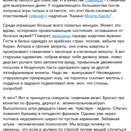
монеты любого достоинства. И в качестве
сувенира
- стаканчик
для выигранных денег. У подавляющего большинства после
получаса игры только и остается, что этот бело-синеватый
пластиковый
сувенир
с надписью "Казино
Монте-Карло
".
Среди играющих больше всего пожилых женщин. Может, это
вдовы, осторожно проматывающие состояния, оставшиеся от
богатых мужей? Говорят,
женщины
гораздо азартнее мужчин.
Гости в белых одеждах из арабских стран, похоже, забыли про
Коран, Аллаха и прочие запреты, они очень азартны и
проигрывают стаканчики с мелочью в считанные минуты. А вот
старушка-одуванчик, собрав вокруг себя дюжину зевак, ловко
дергает рычаги трех автоматов кряду, привычным движением
посылая в бездонную пасть однорукого одну за другой
пятифранковые монеты. Надо же - выигрывает! Неожиданно
старушенция прекращает игру, не торопясь ссыпает мелочь с
поддона и задорно подмигивает мне: мол, что стоишь,
попробуй!
А чего? Вот и принцесса говорила: новичкам везет. Бросил три
монетки по франку, дернул и...моментальновыиграл.
Высыпалось штук двадцать таких же. Чувствую - задело. Сбегал,
поменял бумажку в пятьдесят франков. Однако уже через
полчаса недоуменно шарил по пустым карманам. Забавная
штука - человеческая психология. Мы всегда почему-то
уверены, что если и должно по строгой логике вещей случиться