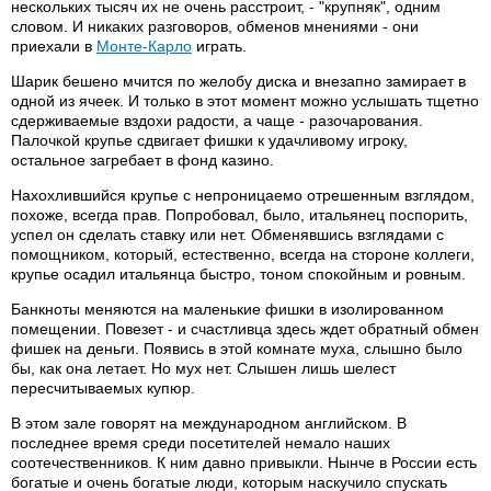
нескольких тысяч их не очень расстроит, - "крупняк", одним
словом. И никаких разговоров, обменов мнениями - они
приехали в
Монте-Карло
играть.
Шарик бешено мчится по желобу диска и внезапно замирает в
одной из ячеек. И только в этот момент можно услышать тщетно
сдерживаемые вздохи радости, а чаще - разочарования.
Палочкой крупье сдвигает фишки к удачливому игроку,
остальное загребает в фонд казино.
Нахохлившийся крупье с непроницаемо отрешенным взглядом,
похоже, всегда прав. Попробовал, было, итальянец поспорить,
успел он сделать ставку или нет. Обменявшись взглядами с
помощником, который, естественно, всегда на стороне коллеги,
крупье осадил итальянца быстро, тоном спокойным и ровным.
Банкноты меняются на маленькие фишки в изолированном
помещении. Повезет - и счастливца здесь ждет обратный обмен
фишек на деньги. Появись в этой комнате муха, слышно было
бы, как она летает. Но мух нет. Слышен лишь шелест
пересчитываемых купюр.
В этом зале говорят на международном английском. В
последнее время среди посетителей немало наших
соотечественников. К ним давно привыкли. Нынче в России есть
богатые и очень богатые люди, которым наскучило спускать