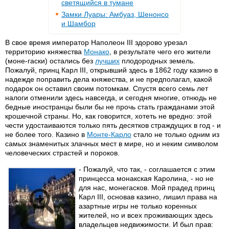
светящийся в тумане
Замки Луары: Амбуаз, Шенонсо
и Шамбор
В свое время император Наполеон III здорово урезал
территорию княжества
Монако
, в результате чего его жители
(моне-гаски) остались без
лучших
плодородных земель.
Пожалуй, принц Карл III, открывший здесь в 1862 году казино в
надежде поправить дела княжества, и не предполагал, какой
подарок он оставил своим потомкам. Спустя всего семь лет
налоги отменили здесь навсегда, и сегодня многие, отнюдь не
бедные иностранцы были бы не прочь стать гражданами этой
крошечной cтраны. Но, как говорится, хотеть не вредно: этой
чести удостаиваются только пять десятков страждущих в год - и
не более того. Казино в
Монте-Карло
стало не только одним из
самых знаменитых злачных мест в мире, но и неким символом
человеческих страстей и пороков.
- Пожалуй, что так, - соглашается с этим
принцесса монакская Каролина, - но не
для нас, монегасков. Мой прадед принц
Карл III, основав казино, лишил права на
азартные игры не только коренных
жителей, но и всех проживающих здесь
владельцев недвижимости. И был прав: