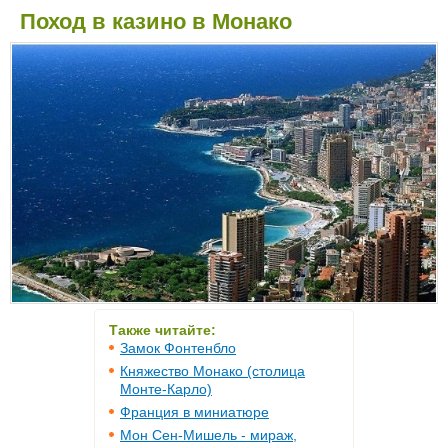
Поход в казино в Монако
Также читайте:
Замок Фонтенбло
Княжество Монако (столица
Монте-Карло)
Франция в миниатюре
Мон Сен-Мишель - мираж,