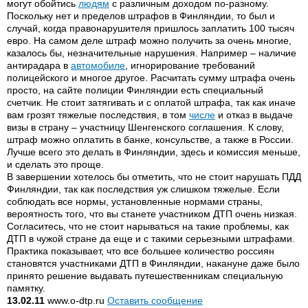
могут обойтись
людям
с различным доходом по-разному.
Поскольку нет и пределов штрафов в Финляндии, то был и
случай, когда правонарушителя пришлось заплатить 100 тысяч
евро. На самом деле штраф можно получить за очень многие,
казалось бы, незначительные нарушения. Например – наличие
антирадара в
автомобиле
, игнорирование требований
полицейского и многое другое. Расчитать сумму штрафа очень
просто, на сайте полиции Финляндии есть специальный
счетчик. Не стоит затягивать и с оплатой штрафа, так как иначе
вам грозят тяжелые последствия, в том
числе
и отказ в выдаче
визы в страну – участницу Шенгенского соглашения. К слову,
штраф можно оплатить в банке, консульстве, а также в России.
Лучше всего это делать в Финляндии, здесь и комиссия меньше,
и сделать это проще.
В завершении хотелось бы отметить, что не стоит нарушать ПДД
Финляндии, так как последствия уж слишком тяжелые. Если
соблюдать все нормы, установленные нормами страны,
вероятность того, что вы станете участником ДТП очень низкая.
Согласитесь, что не стоит нарываться на такие проблемы, как
ДТП в чужой стране да еще и с такими серьезными штрафами.
Практика показывает, что все большее количество россиян
становятся участниками ДТП в Финляндии, накануне даже было
принято решение выдавать путешественникам специальную
памятку.
13.02.11
www.o-dtp.ru
Оставить сообщение