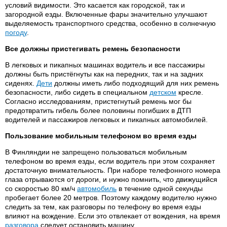
условий видимости. Это касается как городской, так и
загородной езды. Включенные фары значительно улучшают
выделяемость транспортного средства, особенно в солнечную
погоду
.
Все должны пристегивать ремень безопасности
В легковых и пикапных машинах водитель и все пассажиры
должны быть пристёгнуты как на передних, так и на задних
сиденях.
Дети
должны иметь либо подходящий для них ремень
безопасности, либо сидеть в специальном
детском
кресле.
Согласно исследованиям, пристегнутый ремень мог бы
предотвратить гибель более половины погибших в ДТП
водителей и пассажиров легковых и пикапных автомобилей.
Пользование мобильным телефоном во время езды
В Финляндии не запрещено пользоваться мобильным
телефоном во время езды, если водитель при этом сохраняет
достаточную внимательность. При наборе телефонного номера
глаза отрываются от дороги, и нужно помнить, что движущийся
со скоростью 80 км/ч
автомобиль
в течение одной секунды
пробегает более 20 метров. Поэтому каждому водителю нужно
следить за тем, как разговоры по телефону во время езды
влияют на вождение. Если это отвлекает от вождения, на время
разговора
следует остановить машину.