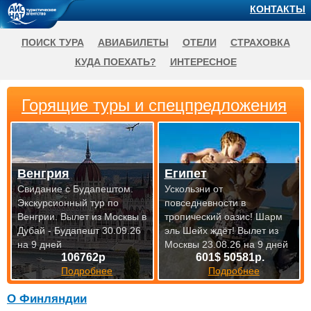
КОНТАКТЫ
ПОИСК ТУРА
АВИАБИЛЕТЫ
ОТЕЛИ
СТРАХОВКА
КУДА ПОЕХАТЬ?
ИНТЕРЕСНОЕ
Горящие туры и спецпредложения
Венгрия
Египет
Свидание с Будапештом.
Ускользни от
Экскурсионный тур по
повседневности в
Венгрии.
Вылет из Москвы в
тропический оазис! Шарм
Дубай - Будапешт 30.09.26
эль Шейх ждёт!
Вылет из
на 9 дней
Москвы 23.08.26 на 9 дней
106762р
601$ 50581р.
Подробнее
Подробнее
О Финляндии