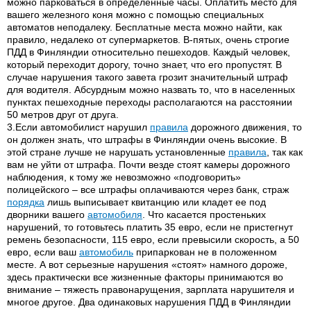
можно парковаться в определенные часы. Оплатить место для
вашего железного коня можно с помощью специальных
автоматов неподалеку. Бесплатные места можно найти, как
правило, недалеко от супермаркетов. В-пятых, очень строгие
ПДД в Финляндии относительно пешеходов. Каждый человек,
который переходит дорогу, точно знает, что его пропустят. В
случае нарушения такого завета грозит значительный штраф
для водителя. Абсурдным можно назвать то, что в населенных
пунктах пешеходные переходы располагаются на расстоянии
50 метров друг от друга.
3.Если автомобилист нарушил
правила
дорожного движения, то
он должен знать, что штрафы в Финляндии очень высокие. В
этой стране лучше не нарушать установленные
правила
, так как
вам не уйти от штрафа. Почти везде стоят камеры дорожного
наблюдения, к тому же невозможно «подговорить»
полицейского – все штрафы оплачиваются через банк, страж
порядка
лишь выписывает квитанцию или кладет ее под
дворники вашего
автомобиля
. Что касается простеньких
нарушений, то готовьтесь платить 35 евро, если не пристегнут
ремень безопасности, 115 евро, если превысили скорость, а 50
евро, если ваш
автомобиль
припаркован не в положенном
месте. А вот серьезные нарушения «стоят» намного дороже,
здесь практически все жизненные факторы принимаются во
внимание – тяжесть правонарущения, зарплата нарушителя и
многое другое. Два одинаковых нарушения ПДД в Финляндии