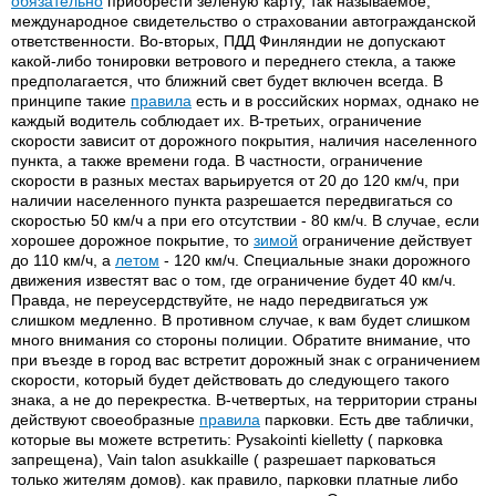
обязательно
приобрести зеленую карту, так называемое,
международное свидетельство о страховании автогражданской
ответственности. Во-вторых, ПДД Финляндии не допускают
какой-либо тонировки ветрового и переднего стекла, а также
предполагается, что ближний свет будет включен всегда. В
принципе такие
правила
есть и в российских нормах, однако не
каждый водитель соблюдает их. В-третьих, ограничение
скорости зависит от дорожного покрытия, наличия населенного
пункта, а также времени года. В частности, ограничение
скорости в разных местах варьируется от 20 до 120 км/ч, при
наличии населенного пункта разрешается передвигаться со
скоростью 50 км/ч а при его отсутствии - 80 км/ч. В случае, если
хорошее дорожное покрытие, то
зимой
ограничение действует
до 110 км/ч, а
летом
- 120 км/ч. Специальные знаки дорожного
движения известят вас о том, где ограничение будет 40 км/ч.
Правда, не переусердствуйте, не надо передвигаться уж
слишком медленно. В противном случае, к вам будет слишком
много внимания со стороны полиции. Обратите внимание, что
при въезде в город вас встретит дорожный знак с ограничением
скорости, который будет действовать до следующего такого
знака, а не до перекрестка. В-четвертых, на территории страны
действуют своеобразные
правила
парковки. Есть две таблички,
которые вы можете встретить: Pysakointi kielletty ( парковка
запрещена), Vain talon asukkaille ( разрешает парковаться
только жителям домов). как правило, парковки платные либо