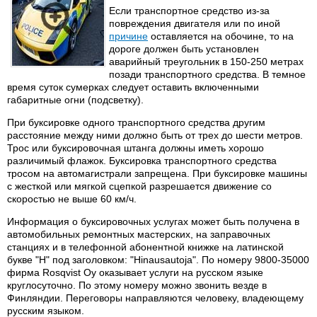
Если транспортное средство из-за
повреждения двигателя или по иной
причине
оставляется на обочине, то на
дороге должен быть установлен
аварийный треугольник в 150-250 метрах
позади транспортного средства. В темное
время суток сумерках следует оставить включенными
габаритные огни (подсветку).
При буксировке одного транспортного средства другим
расстояние между ними должно быть от трех до шести метров.
Трос или буксировочная штанга должны иметь хорошо
различимый флажок. Буксировка транспортного средства
тросом на автомагистрали запрещена. При буксировке машины
с жесткой или мягкой сцепкой разрешается движение со
скоростью не выше 60 км/ч.
Информация о буксировочных услугах может быть получена в
автомобильных ремонтных мастерских, на заправочных
станциях и в телефонной абонентной книжке на латинской
букве "Н" под заголовком: "Hinausautoja". По номеру 9800-35000
фирма Rosqvist Оу оказывает услуги на русском языке
круглосуточно. По этому номеру можно звонить везде в
Финляндии. Переговоры направляются человеку, владеющему
русским языком.