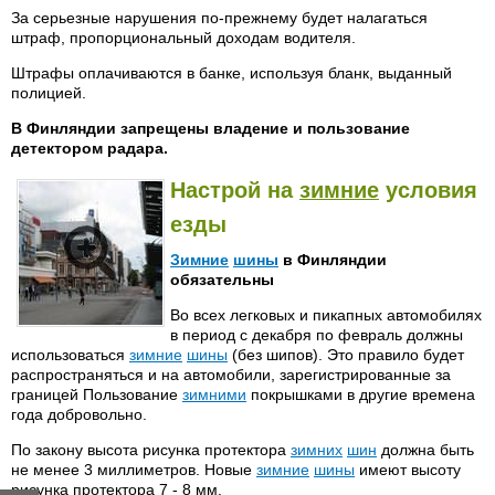
За серьезные нарушения по-прежнему будет налагаться
штраф, пропорциональный доходам водителя.
Штрафы оплачиваются в банке, используя бланк, выданный
полицией.
В Финляндии запрещены владение и пользование
детектором радара.
Настрой на
зимние
условия
езды
Зимние
шины
в Финляндии
обязательны
Во всех легковых и пикапных автомобилях
в период с декабря по февраль должны
использоваться
зимние
шины
(без шипов). Это правило будет
распространяться и на автомобили, зарегистрированные за
границей Пользование
зимними
покрышками в другие времена
года добровольно.
По закону высота рисунка протектора
зимних
шин
должна быть
не менее 3 миллиметров. Новые
зимние
шины
имеют высоту
рисунка протектора 7 - 8 мм.