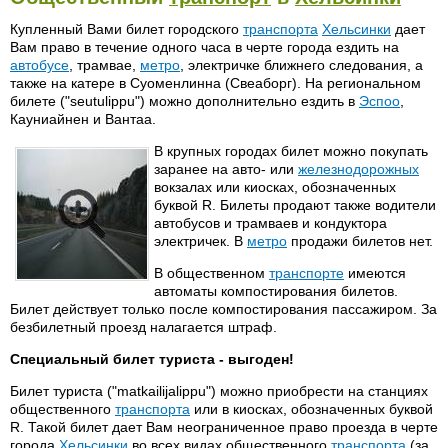
Купленный Вами билет городского
транспорта
Хельсинки
дает
Вам право в течение одного часа в черте города ездить на
автобусе
, трамвае,
метро
, электричке ближнего следования, а
также на катере в Суоменлинна (Свеаборг). На региональном
билете ("seutulippu") можно дополнительно ездить в
Эспоо
,
Кауниайнен и Вантаа.
В крупных городах билет можно покупать
заранее на авто- или
железнодорожных
вокзалах или киосках, обозначенных
буквой R. Билеты продают также водители
автобусов и трамваев и кондуктора
электричек. В
метро
продажи билетов нет.
В общественном
транспорте
имеются
автоматы компостирования билетов.
Билет действует только после компостирования пассажиром. За
безбилетный проезд налагается штраф.
Специальный билет туриста - выгоден!
Билет туриста ("matkailijalippu") можно приобрести на станциях
общественного
транспорта
или в киосках, обозначенных буквой
R. Такой билет дает Вам неограниченное право проезда в черте
города
Хельсинки
во всех видах общественного
транспорта
(за