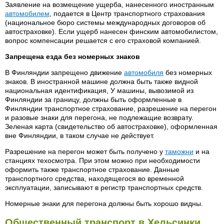
Заявление на возмещение ущерба, нанесенного иностранным
автомобилем
, подается в Центр транспортного страхования
(национальное бюро системы международных договоров об
автостраховке). Если ущерб нанесен финским автомобилистом,
вопрос компенсации решается с его страховой компанией.
Запрещена езда без номерных знаков
В Финляндии запрещено движение
автомобиля
без номерных
знаков. В иностранной машине должна быть также видной
национальная идентификация, У машины, вывозимой из
Финляндии за границу, должны быть оформленные в
Финляндии транспортное страхование, разрешение на перегон
и разовые знаки для перегона, не подлежащие возврату.
Зеленая карта (свидетельство об автостраховке), оформленная
вне Финляндии, в таком случае не действует.
Разрешение на перегон может быть получено у
таможни
и на
станциях техосмотра. При этом можно при необходимости
оформить также транспортное страхование. Данные
транспортного средства, находящегося во временной
эксплуатации, записывают в регистр транспортных средств.
Номерные знаки для перегона должны быть хорошо видны.
Общественный
транспорт
в
Хельсинки