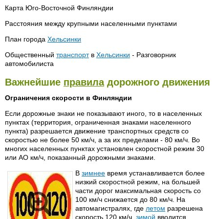
Карта Юго-Восточной Финляндии
Расстояния между крупными населенными пунктами
План города
Хельсинки
Общественный
транспорт
в
Хельсинки
- Разговорник
автомобилиста
Важнейшие
правила
дорожного движения
Ограничения скорости в Финляндии
Если дорожные знаки не показывают иного, то в населенных
пунктах (территория, ограниченная знаками населенного
пункта) разрешается движение транспортных средств со
скоростью не более 50 км/ч, а за их пределами - 80 км/ч. Во
многих населенных пунктах установлен скоростной режим 30
или АО км/ч, показанный дорожными знаками.
В
зимнее
время устанавливается более
низкий скоростной режим, на большей
части дорог максимальная скорость со
100 км/ч снижается до 80 км/ч. На
автомагистралях, где
летом
разрешена
скорость 120 км/ч,
зимой
вводится