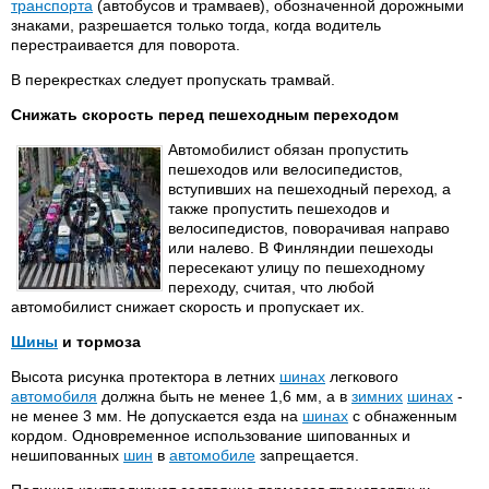
транспорта
(автобусов и трамваев), обозначенной дорожными
знаками, разрешается только тогда, когда водитель
перестраивается для поворота.
В перекрестках следует пропускать трамвай.
Снижать скорость перед пешеходным переходом
Автомобилист обязан пропустить
пешеходов или велосипедистов,
вступивших на пешеходный переход, а
также пропустить пешеходов и
велосипедистов, поворачивая направо
или налево. В Финляндии пешеходы
пересекают улицу по пешеходному
переходу, считая, что любой
автомобилист снижает скорость и пропускает их.
Шины
и тормоза
Высота рисунка протектора в летних
шинах
легкового
автомобиля
должна быть не менее 1,6 мм, а в
зимних
шинах
-
не менее 3 мм. Не допускается езда на
шинах
с обнаженным
кордом. Одновременное использование шипованных и
нешипованных
шин
в
автомобиле
запрещается.