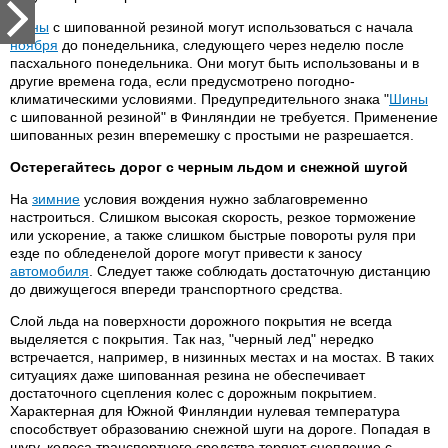
Шины
с шипованной резиной могут использоваться с начала
ноября
до понедельника, следующего через неделю после
пасхального понедельника. Они могут быть использованы и в
другие времена года, если предусмотрено погодно-
климатическими условиями. Предупредительного знака "
Шины
с шипованной резиной" в Финляндии не требуется. Применение
шипованных резин вперемешку с простыми не разрешается.
Остерегайтесь дорог с черным льдом и снежной шугой
На
зимние
условия вождения нужно заблаговременно
настроиться. Слишком высокая скорость, резкое торможение
или ускорение, а также слишком быстрые повороты руля при
езде по обледенелой дороге могут привести к заносу
автомобиля
. Следует также соблюдать достаточную дистанцию
до движущегося впереди транспортного средства.
Слой льда на поверхности дорожного покрытия не всегда
выделяется с покрытия. Так наз, "черный лед" нередко
встречается, например, в низинных местах и на мостах. В таких
ситуациях даже шипованная резина не обеспечивает
достаточного сцепления колес с дорожным покрытием.
Характерная для Южной Финляндии нулевая температура
способствует образованию снежной шуги на дороге. Попадая в
шугу, колеса транспортного средства теряют сцепление с