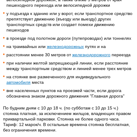
пешеходного перехода или велосипедной дорожки
у подъезда к зданию или у ворот, если транспортное средство
препятствует движению (въезду или выезду) других
транспортных средств или создает помехи движению
пешеходов
в проезде под полотном дороги (путепроводах) или тоннелях
на трамвайных или
железнодорожных
путях и на
расстоянии менее 30 метров от
железнодорожного
переезда
при наличии желтой запрещающей линии, если расстояние
между транспортным средством и линией менее трех метров
на стоянке вне размеченного для индивидуального
автомобиля
места
вне населенных пунктов на проезжей части, если дорога
обозначена знаком дорожного движения "Главная дорога"
По будним дням с 10 до 18 ч. (по субботам с 10 до 15 ч.)
стоянка платная, за исключением жилщов, владеющих правом
приквартальной парковки. Стоянка не более одного часа.
Тариф: 12 марок/ч. В остальные времена стоянка бесплатная,
без ограничения времени.