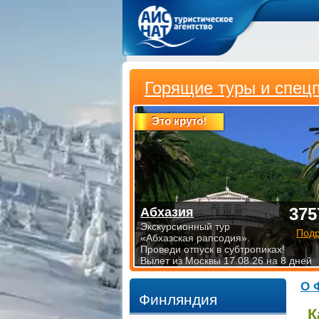
Горящие туры и спец
Это круто!
375
Абхазия
Экскурсионный тур
Под
«Абхазская рапсодия».
Проведи отпуск в субтропиках!
Вылет из Москвы 17.08.26 на 8 дней
О 
Финляндия
К