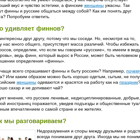
оший вкус и чувство эстетики, а финские
женщины
ужасны. Так
ут финны и русские общаться между собой? Как им понять друг
га? Попробуем ответить.
о удивляет финнов?
интересны друг другу, потому что мы соседи. Но, несмотря на то,
 у нас много общего, присутствует масса различий. Чтобы избежать
росов, определим, что если мы говорим «русские», то имеем в виду
кровь», ведь финн, который вырос в России, может быть человеком 
ошении определения «финны».
 чаще всего спрашивают финны и быту россиян? Например,
почем
а? Или каким образом можно быть хорошо одетым, сытым, не пол
сийские
женщины
одеваются и красятся на работу как на
праздник
ошо сахар и не допивают чай?
ует мнение, что русские ленивые, недисциплинированные, добрые,
ой иностранец поражается, увидев подъезды и общественные туале
вным впечатлением о самой стране и ее жителях.
к мы разговариваем?
Недоразумения и споры между друзьями и родств
всегда понимаем друг друга. Иногда мы не пони