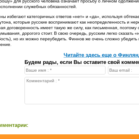
рошу» для русского человека означает просьбу о личном одолжени
исполнении служебных обязанностей.
ны избегают категоричных ответов «нет» и «да», используя обтек
утона, которые русские воспринимают как неопределенность и не
ная договоренность имеет такую же силу, как письменная, поэтому 
умывания, дорогого стоит. В свою очередь, русским легко сказать 
бость), но их можно переубедить. Финнов же очень сложно убедить 
ение.
Читайте здесь еще о Финлян
Будем рады, если Вы оставите свой комме
мментарии: