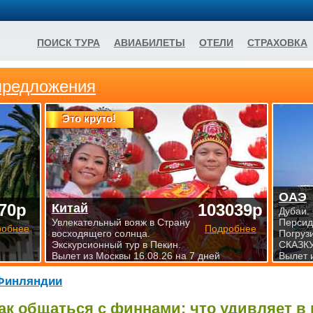
ПОИСК ТУРА
АВИАБИЛЕТЫ
ОТЕЛИ
СТРАХОВКА
предложения
Это круто!
ОАЭ
70р
103039р
Китай
Дубаи.
Увлекательный вояж в Страну
Персид
робнее
Подробнее
восходящего солнца.
Погруз
Экскурсионный тур в Пекин.
СКАЗКУ
Вылет из Москвы 16.08.26 на 7 дней
Вылет 
Финляндии
ак общаться с финнами: что удивляет в 