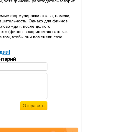
и, хотя финский работодатель говорит
аемые формулировки отказа, намеки,
решительность. Однако для финнов
слово «да», после долгого
«нет» (финны воспринимают это как
в том, чтобы они поменяли свое
дии!
нтарий