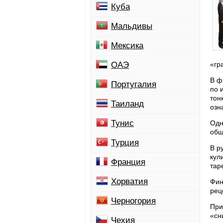
Куба
Мальдивы
Мексика
ОАЭ
«гр
В ф
Португалия
по 
тон
Таиланд
озн
Тунис
Одн
общ
Турция
В р
кул
Франция
тар
Хорватия
Фин
рец
Черногория
При
«сн
Чехия