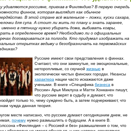
у удивляются россияне, приехав в Финляндию? В первую очередь
номности финнов, которая выглядит как обычное
пердяйство. В этой стране всё маленькое – ложки, куски сахара,
елочки для супа. А стоит ли жить по плану и знать заранее,
 именно в пятницу нужно убирать дома, выбивать ковры,
рать в определенное время? Необходимо ли о официальных
речах договариваться за полгода. Кто придумал изображать на
хальных открытках ведьму и безобразничать на первомайских
здниках?
Русские имеют свои представления о финнах.
Считают, что они замкнутые, не эмоциональные,
неторопливые, со скучной
жизнью
в
экологически чистых финских городах. Нюансы
характера
нации часто искажаются даже
учеными. В книге «Специфика
бизнеса
в
России» Арья Миклуха и Матти Хонканен пишут,
что русские верят в судьбу и думают, что
изойдет только то, чему суждено быть, а затем подчеркивают, что
нам чужда данная теория.
ругом месте написано, что русские думают сегодняшним днем, не
имая,
почему
нужно размышлять о будущем. А в книге В.
олссона «Финляндия – с Россией и без» размышления о том, что
ны абсолютно не умеют общаться, у них напрочь отсутствует