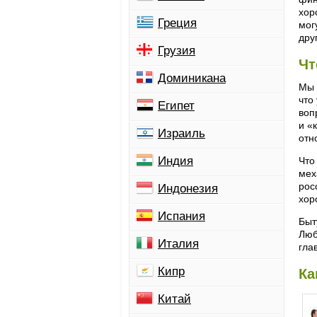
хор
Греция
мог
дру
Грузия
Чт
Доминикана
Мы 
что
Египет
воп
и «
Израиль
отн
Индия
Что
мех
рос
Индонезия
хор
Испания
Быт
Люб
Италия
гла
Кипр
Ка
Китай