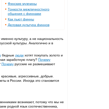
Финские мужчины
Тонкости межличностного
общения с финнами
Как пьют финны
Деловая культура финнов
 именно культуру, а не национальность
русской культуры. Аналогично и в
у
бедные
люди
хотят покупать золото и
учая заработную плату?
Почему
?
Почему
русские не размешивают
 красивые, агрессивные, добрые.
ты в России. Иногда это становится
енниками возникают, потому что мы не
маем родной язык соотечественника,