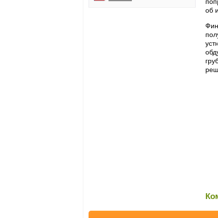
поп
об 
Фин
пол
уст
обд
гру
реш
Ко