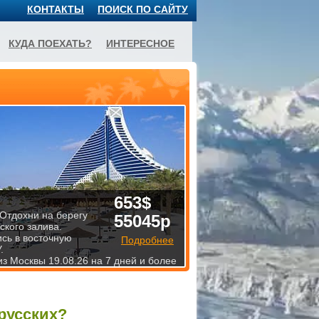
КОНТАКТЫ
ПОИСК ПО САЙТУ
КУДА ПОЕХАТЬ?
ИНТЕРЕСНОЕ
653$
 Отдохни на берегу
55045р
ского залива.
ись в восточную
Подробнее
.
из Москвы 19.08.26 на 7 дней и более
русских?