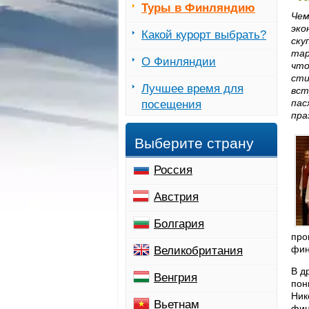
Туры в Финляндию
Чем
эко
Какой курорт выбрать?
ску
тар
О Финляндии
что
сти
Лучшее время для
вст
пас
посещения
пра
Выберите страну
Россия
Австрия
Болгария
про
фин
Великобритания
В д
Венгрия
пон
Ник
Вьетнам
фин