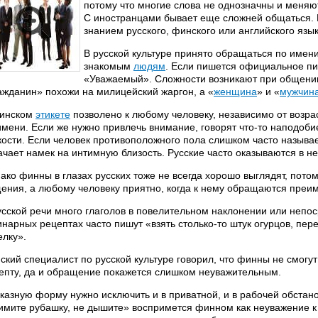
потому что многие слова не однозначны и меняю
С иностранцами бывает еще сложней общаться. Н
знанием русского, финского или английского язык
В русской культуре принято обращаться по имени
знакомым
людям
. Если пишется официальное пи
«Уважаемый». Сложности возникают при общени
ажданин» похожи на милицейский жаргон, а «
женщина
» и «
мужчин
инском
этикете
позволено к любому человеку, независимо от возра
имени. Если же нужно привлечь внимание, говорят что-то наподоби
кости. Если человек противоположного пола слишком часто называе
ачает намек на интимную близость. Русские часто оказываются в нел
ако финны в глазах русских тоже не всегда хорошо выглядят, потом
ения, а любому человеку приятно, когда к нему обращаются преи
усской речи много глаголов в повелительном наклонении или непо
инарных рецептах часто пишут «взять столько-то штук огурцов, пе
елку».
ский специалист по русской культуре говорил, что финны не смогут
епту, да и обращение покажется слишком неуважительным.
казную форму нужно исключить и в приватной, и в рабочей обстан
имите рубашку, не дышите» воспримется финном как неуважение к 