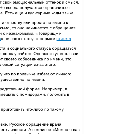
т свой эмоциональный оттенок и смысл.
е всегда получается ограничиться
а. Есть еще и культурные коды языка.
 и отчеству или просто по имени к
сьмо, то оно начинается с обращения
и с незнакомыми. «Товарищ» и
а
» не соответствуют нормам
этикета
.
ста и социального статуса обращаться
е «послушайте». Однако и тут есть свои
т своего собеседника по имени, это
овкой ситуации из-за этого.
у что по привычке избегают личного
мущественно по имени.
средственной форме. Например, в
ремешать с помидорами, положить в
 приготовить что-либо по такому
овке. Русское обращение врача
его личности. А вежливое «Можно я вас