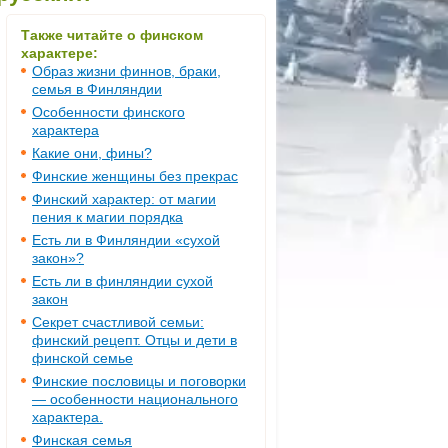
Также читайте о финском
характере:
Образ жизни финнов, браки,
семья в Финляндии
Особенности финского
характера
Какие они, фины?
Финские женщины без прекрас
Финский характер: от магии
пения к магии порядка
Есть ли в Финляндии «сухой
закон»?
Есть ли в финляндии сухой
закон
Секрет счастливой семьи:
финский рецепт. Отцы и дети в
финской семье
Финские пословицы и поговорки
— особенности национального
характера.
Финская семья