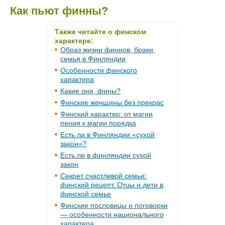
Как пьют финны?
Также читайте о финском
характере:
Образ жизни финнов, браки,
семья в Финляндии
Особенности финского
характера
Какие они, фины?
Финские женщины без прекрас
Финский характер: от магии
пения к магии порядка
Есть ли в Финляндии «сухой
закон»?
Есть ли в финляндии сухой
закон
Секрет счастливой семьи:
финский рецепт. Отцы и дети в
финской семье
Финские пословицы и поговорки
— особенности национального
характера.