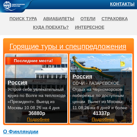
КОНТАКТЫ
ПОИСК ТУРА
АВИАБИЛЕТЫ
ОТЕЛИ
СТРАХОВКА
КУДА ПОЕХАТЬ?
ИНТЕРЕСНОЕ
Горящие туры и спецпредложения
Последние места!
Россия
Россия
СОЧИ - ЛАЗАРЕВСКОЕ.
Устрой себе увлекательный
Отдых на Черноморском
круиз по Волге на теплоходе
побережье по доступным
«Президент».
Выезд из
ценам.
Вылет из Москвы
Москвы 10.08.26 на 4 дня
11.08.26 на 8 дней и более
36880р
41337р
Подробнее
Подробнее
О Финляндии