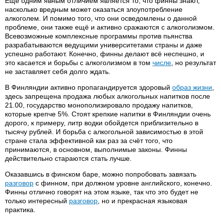
Ещё одним явным отличием является то, что финны знают,
насколько вредным может оказаться злоупотребление
алкоголем. И помимо того, что они осведомлены о данной
проблеме, они также ещё и активно сражаются с алкоголизмом.
Всевозможные комплексные программы против пьянства
разрабатываются ведущими университетами страны и даже
успешно работают. Конечно, финны делают всё неспешно, и
это касается и борьбы с алкоголизмом в том
числе
, но результат
не заставляет себя долго ждать.
В Финляндии активно пропагандируется здоровый
образ жизни
,
здесь запрещена продажа любых алкогольных напитков после
21.00, государство монополизировало продажу напитков,
которые крепче 5%. Стоят крепкие напитки в Финляндии очень
дорого, к примеру, литр водки обойдется приблизительно в
тысячу рублей. И борьба с алкогольной зависимостью в этой
стране стала эффективной как раз за счёт того, что
принимаются, в основном, выполнимые законы. Финны
действительно стараются стать лучше.
Оказавшись в финском баре, можно попробовать завязать
разговор
с финном, при должном уровне английского, конечно.
Финны отлично говорят на этом языке, так что это будет не
только интересный
разговор
, но и прекрасная языковая
практика.