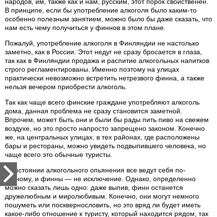
народов, им, также как и нам, русским, этот порок свойственен.
В принципе, если бы употребление алкоголя было каким-то
особенно полезным занятием, можно было бы даже сказать, что
нам есть чему получиться у финнов в этом плане.
Пожалуй, употребление алкоголя в Финляндии не настолько
заметно, как в России. Этот недуг не сразу бросается в глаза,
так как в Финляндии продажа и распитие алкогольных напитков
строго регламентированы. Именно поэтому на улицах
практически невозможно встретить нетрезвого финна, а также
нельзя вечером приобрести алкоголь.
Так как чаще всего финские граждане употребляют алкоголь
дома, данная проблема не сразу становится заметной.
Впрочем, может быть они и были бы рады пить пиво на свежем
воздухе, но это просто напросто запрещено законом. Конечно
же, на центральных улицах, в тех районах, где расположены
бары и рестораны, можно увидеть подвыпившего человека, но
чаще всего это обычные туристы.
В состоянии алкогольного опьянения все ведут себя по-
разному, и финны — не исключение. Однако, определенно
можно сказать лишь одно: даже выпив, финн останется
дружелюбным и миролюбивым. Конечно, они могут немного
пошуметь или посквернословить, но это вряд ли будет иметь
какое-либо отношение к туристу, который находится рядом, так