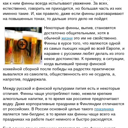
как к ним финны всегда испытывают уважение. За всех,
естественно, говорить не приходится, но большая часть из них
именно такие. И, как правило, даже если финны разговаривают
на повышенных тонах, то дальше этого дело не пойдет.
Некоторые финны, выпив, становятся
достаточно общительными, хотя в
обычной
жизни
это им не свойственно.
Финны в курсе того, что являются одной
из самых пьющих наций во всей Европе, и
наравне с русскими любят делать из этого
некое достоинство. К примеру, в ситуации,
когда выпивший тренер финской
хоккейной сборной после победы на радостях практически
вывалился из самолета, общественность его не осудила, а,
напротив, поддержала.
Между русской и финской культурами пития есть и некоторые
отличия. Финны чаще употребляют пиво, нежели крепкие
алкогольные напитки, в то время как россияне предпочитают
водку. Даже корпоративные праздники в Финляндии отличаются
от российских. В России основной целью такого
праздника
является тим-билдинг, в то время как финны чаще всего на
праздниках на работе пьют немного и быстро расходятся.