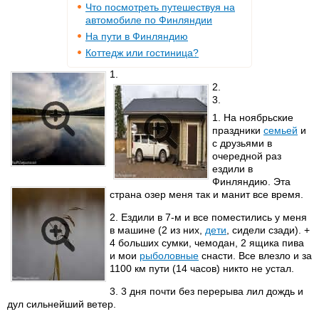
Что посмотреть путешествуя на
автомобиле по Финляндии
На пути в Финляндию
Коттедж или гостиница?
1.
2.
3.
1. На ноябрьские
праздники
семьей
и
с друзьями в
очередной раз
ездили в
Финляндию. Эта
страна озер меня так и манит все время.
2. Ездили в 7-м и все поместились у меня
в машине (2 из них,
дети
, сидели сзади). +
4 больших сумки, чемодан, 2 ящика пива
и мои
рыболовные
снасти. Все влезло и за
1100 км пути (14 часов) никто не устал.
3. 3 дня почти без перерыва лил дождь и
дул сильнейший ветер.