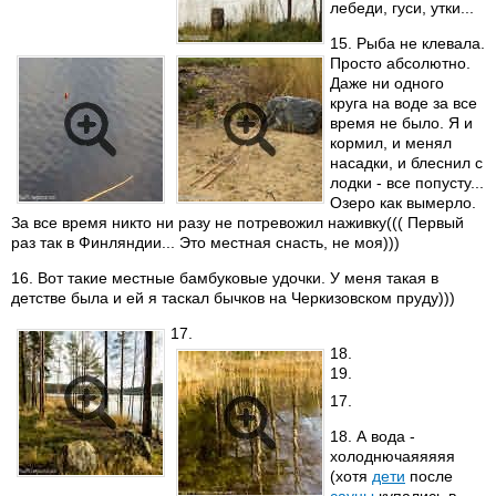
лебеди, гуси, утки...
15. Рыба не клевала.
Просто абсолютно.
Даже ни одного
круга на воде за все
время не было. Я и
кормил, и менял
насадки, и блеснил с
лодки - все попусту...
Озеро как вымерло.
За все время никто ни разу не потревожил наживку((( Первый
раз так в Финляндии... Это местная снасть, не моя)))
16. Вот такие местные бамбуковые удочки. У меня такая в
детстве была и ей я таскал бычков на Черкизовском пруду)))
17.
18.
19.
17.
18. А вода -
холоднючаяяяяя
(хотя
дети
после