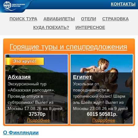
КОНТАКТЫ
ПОИСК ТУРА
АВИАБИЛЕТЫ
ОТЕЛИ
СТРАХОВКА
КУДА ПОЕХАТЬ?
ИНТЕРЕСНОЕ
Горящие туры и спецпредложения
Это круто!
Абхазия
Египет
Экскурсионный тур
Ускользни от
«Абхазская рапсодия».
повседневности в
Проведи отпуск в
тропический оазис! Шарм
субтропиках!
Вылет из
эль Шейх ждёт!
Вылет из
Москвы 17.08.26 на 8 дней
Москвы 23.08.26 на 9 дней
37570р
601$ 50581р.
Подробнее
Подробнее
О Финляндии