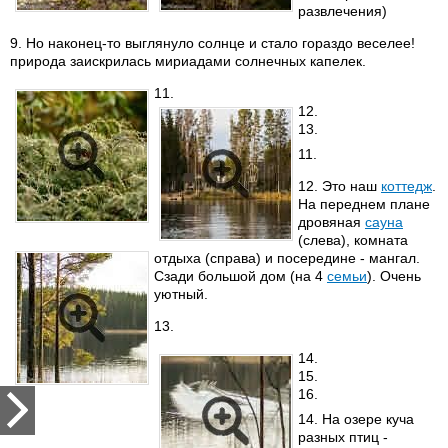
развлечения)
9. Но наконец-то выглянуло солнце и стало гораздо веселее!
природа заискрилась мириадами солнечных капелек.
11.
12.
13.
11.
12. Это наш
коттедж
.
На переднем плане
дровяная
сауна
(слева), комната
отдыха (справа) и посередине - мангал.
Сзади большой дом (на 4
семьи
). Очень
уютный.
13.
14.
15.
16.
14. На озере куча
разных птиц -