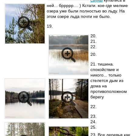
сауны
купались в
ней... бррррр.... ) Кстати. кое-где мелкие
озера уже были полностью во льду. На
этом озере льда почти не было.
19.
20.
21.
22.
20.
21. тишина.
спокойствие и
никого... только
стелется дым из
дома на
противоположном
берегу
22.
23.
24.
25.
23. Все деревья как