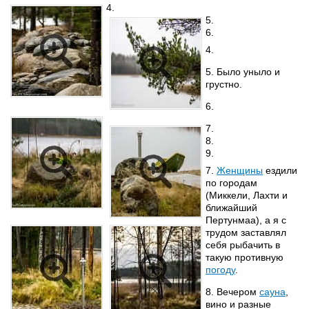
4.
5.
6.
4.
5. Было уныло и
грустно.
6.
7.
8.
9.
7.
Женщины
ездили
по городам
(Миккели, Лахти и
ближайший
Пертунмаа), а я с
трудом заставлял
себя рыбачить в
такую противную
погоду
.
8. Вечером
сауна
,
вино и разные