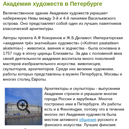
Академия художеств в Петербурге
Величественное здание Академии художеств украшает
набережную Невы между 3-й и 4-й линиями Васильевского
острова. Оно представляет собой один из лучших памятников
классической архитектуры.
Авторы проекта А.Ф.Кокоринов и Ж.Б.Деламот. Императорская
«академия трёх знатнейших художеств» («Kolmen paataiteen
akatemia») - живописи, ваяния и зодчества - была основана в
1757 году в эпоху царицы Елизаветы. За два с половиной века
своей деятельности академия воспитала много поколений
мастеров изобразительного искусства: живописцев,
скульпторов, архитекторов. Среди них великие художники,
работы которых представлены в музеях Петербурга, Москвы и
многих столиц Европы.
Архитекторы и скульпторы - выпускники
Академии строили и украшали многие
города России и зарубежья. Многое
построено ими в Петербурге. Их работы
есть и в Финляндии, потому что в течение
многих лет Академия художеств была
местом активного
общения
русского и
финского искусства. Лучшие финские