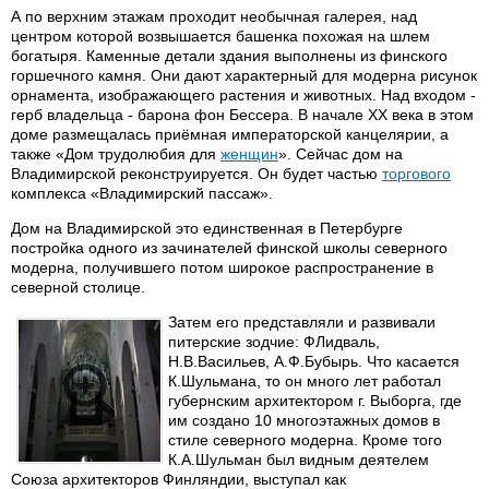
А по верхним этажам проходит необычная галерея, над
центром которой возвышается башенка похожая на шлем
богатыря. Каменные детали здания выполнены из финского
горшечного камня. Они дают характерный для модерна рисунок
орнамента, изображающего растения и животных. Над входом -
герб владельца - барона фон Бессера. В начале XX века в этом
доме размещалась приёмная императорской канцелярии, а
также «Дом трудолюбия для
женщин
». Сейчас дом на
Владимирской реконструируется. Он будет частью
торгового
комплекса «Владимирский пассаж».
Дом на Владимирской это единственная в Петербурге
постройка одного из зачинателей финской школы северного
модерна, получившего потом широкое распространение в
северной столице.
Затем его представляли и развивали
питерские зодчие: ФЛидваль,
Н.В.Васильев, А.Ф.Бубырь. Что касается
К.Шульмана, то он много лет работал
губернским архитектором г. Выборга, где
им создано 10 многоэтажных домов в
стиле северного модерна. Кроме того
К.А.Шульман был видным деятелем
Союза архитекторов Финляндии, выступал как