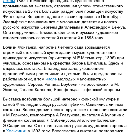
Летом
1882 г. в Москве проводилась художественно-
промышленная выставка, отразившая успехи отечественного
искусства за 25 лет. Большой раздел был посвящен искусству
Финляндии. Во время одного из своих приездов в Петербург
Эдельфельт познакомился с молодыми деятелями нового
русского искусства Сергеем Дягилевым и Александром Бе-нуа.
Они подружились. Близость финских и русских художников
ознаменовалась совместной выставкой в 1898 году.
Вблизи Фонтанки, напротив Летнего сада возвышается
огромный стеклянный купол здания музея художественно-
прикладного искусства (архитектор М.Е.Месма-хер, 1896) при
училище, основанном на средства барона Штиглица. Здесь и
открылась выставка. В нарядном зале, украшенном
оранжерейными растениями и цветами, были представлены
работы многих, в том
числе
молодых малоизвестных
художников: Серова, Репина, Врубеля - из российских; и М.
Энкеля, Галлен-Каллела, Ярнефельда - с финской стороны.
Выставка возбудила большой интерес к финской культуре и
самой Финляндии среди русской публики. Оживились личные
контакты. Впоследствии тесные дружеские отношения возникли
у М.Горького, композитора А.Глазуиова, писателя А.Куприна с
финскими коллегами: Я.Сибелиусом, АТал-лен-Каллелой,
Э.Саариненом. Ответная выставка русских художников прошла
в
Хельсинки
в 1893 году. Впоследствии выставки повторялисв.