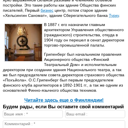
ярко выраженной сильной разбивке и членению объёмов
постройки. Это такие работы как здание Общества финских
писателей, Первый
бизнес
центр, потом старое здание
«Хельсингин Саномат», здание Сберегательного банка
Турку
.
В 1887 г. его назначили главным
архитектором Управления общественного
(гражданского) строительства, откуда в
1904 году он перешел в сенат директором
торгово-промышленной палаты.
Грипенберг был начальником правления
Акционерного общества «Финский
Театральный Дом» и исполнительным
директором при создании здания Национального театра, а так
же был председателем совета директоров страхового общества
«Похъйола». О.С.Грипенберг был первым председателем
финского клуба архитекторов в 1892-1901 гг., а так же одним из
основателей Финно-язычного общества техников.
Читайте здесь еще о Финляндии!
Будем рады, если Вы оставите свой комментарий