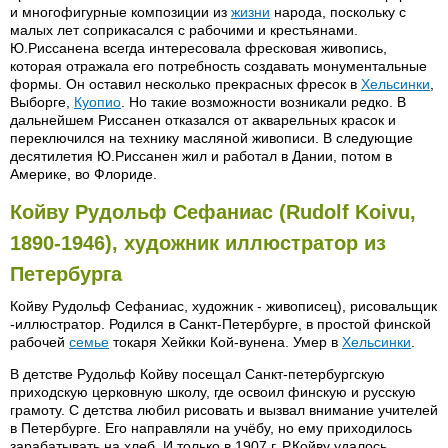
и многофигурные композиции из
жизни
народа, поскольку с
малых лет соприкасался с рабочими и крестьянами.
Ю.Риссанена всегда интересовала фресковая живопись,
которая отражала его потребность создавать монументальные
формы. Он оставил несколько прекрасных фресок в
Хельсинки
,
Выборге,
Куопио
. Но такие возможности возникали редко. В
дальнейшем Риссанен отказался от акварельных красок и
переключился на технику масляной живописи. В следующие
десятилетия Ю.Риссанен жил и работал в Дании, потом в
Америке, во Флориде.
Койву Рудольф Сефаниас (Rudolf Koivu,
1890-1946), художник иллюстратор из
Петербурга
Койву Рудольф Сефаниас, художник - живописец), рисовальщик
-иллюстратор. Родился в Санкт-Петербурге, в простой финской
рабочей
семье
токаря Хейкки Кой-вунена. Умер в
Хельсинки
.
В детстве Рудольф Койву посещал Санкт-петербургскую
приходскую церковную школу, где освоил финскую и русскую
грамоту. С детства любил рисовать и вызвал внимание учителей
в Петербурге. Его направляли на учёбу, но ему приходилось
зарабатывать на хлеб. И только в 1907 г. Р.Койву удалось