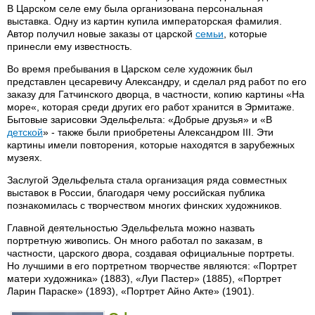
В Царском селе ему была организована персональная
выставка. Одну из картин купила императорская фамилия.
Автор получил новые заказы от царской
семьи
, которые
принесли ему известность.
Во время пребывания в Царском селе художник был
представлен цесаревичу Александру, и сделал ряд работ по его
заказу для Гатчинского дворца, в частности, копию картины «На
море«, которая среди других его работ хранится в Эрмитаже.
Бытовые зарисовки Эдельфельта: «Добрые друзья» и «В
детской
» - также были приобретены Александром III. Эти
картины имели повторения, которые находятся в зарубежных
музеях.
Заслугой Эдельфельта стала организация ряда совместных
выставок в России, благодаря чему российская публика
познакомилась с творчеством многих финских художников.
Главной деятельностью Эдельфельта можно назвать
портретную живопись. Он много работал по заказам, в
частности, царского двора, создавая официальные портреты.
Но лучшими в его портретном творчестве являются: «Портрет
матери художника» (1883), «Луи Пастер» (1885), «Портрет
Ларин Параске» (1893), «Портрет Айно Акте» (1901).