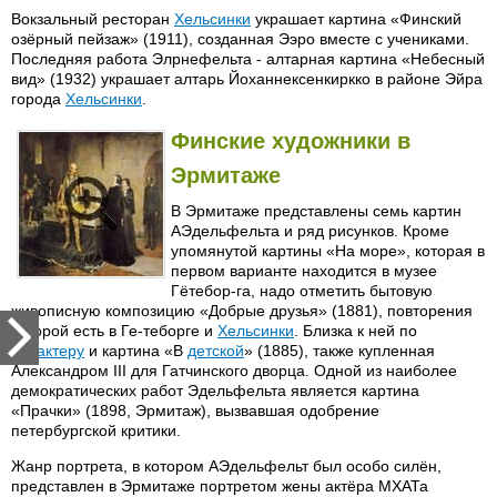
Вокзальный ресторан
Хельсинки
украшает картина «Финский
озёрный пейзаж» (1911), созданная Ээро вместе с учениками.
Последняя работа Элрнефельта - алтарная картина «Небесный
вид» (1932) украшает алтарь Йоханнексенкиркко в районе Эйра
города
Хельсинки
.
Финские художники в
Эрмитаже
В Эрмитаже представлены семь картин
АЭдельфельта и ряд рисунков. Кроме
упомянутой картины «На море», которая в
первом варианте находится в музее
Гётебор-га, надо отметить бытовую
живописную композицию «Добрые друзья» (1881), повторения
которой есть в Ге-теборге и
Хельсинки
. Близка к ней по
характеру
и картина «В
детской
» (1885), также купленная
Александром III для Гатчинского дворца. Одной из наиболее
демократических работ Эдельфельта является картина
«Прачки» (1898, Эрмитаж), вызвавшая одобрение
петербургской критики.
Жанр портрета, в котором АЭдельфельт был особо силён,
представлен в Эрмитаже портретом жены актёра МХАТа