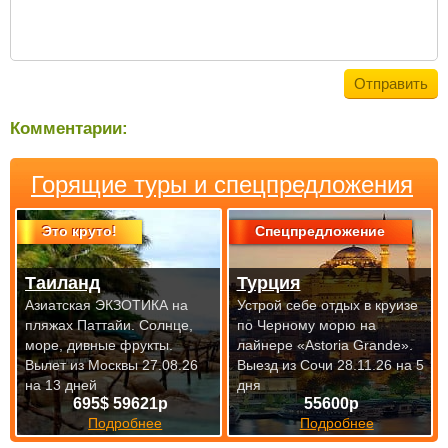
Комментарии:
Горящие туры и спецпредложения
Это круто!
Спецпредложение
Таиланд
Турция
Азиатская ЭКЗОТИКА на
Устрой себе отдых в круизе
пляжах Паттайи. Солнце,
по Черному морю на
море, дивные фрукты.
лайнере «Astoria Grande».
Вылет из Москвы 27.08.26
Выезд из Сочи 28.11.26 на 5
на 13 дней
дня
695$ 59621р
55600р
Подробнее
Подробнее