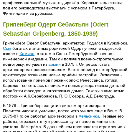
профессиональный музыкант-дирижёр. Хоровые коллективы
под его руководством выступали с успехом в Петербурге,
Финляндии и за рубежом.
Грипенберг Одерт Себастьян (Odert
Sebastian Gripenberg, 1850-1939)
Грипенберг Одерт Себастьян, архитектор; Родился в Куркийоки.
Сын
богатых и знатных родителей Одерт учился в кадетской
школе в
Хамина
, а затем в Санкт-Петербургской военно-
инженерной академии. Там он получил военно-строительную
подготовку, но ушел из
армии
в 1875 г. Он решил стать
архитектором-профессионалом. В этот период в петербургской
архитектуре возникали новые приёмы застройки. Эклектика -
использование приёмов прежних эпох: Ренессанса, готики,
барокко - сочеталась с поисками новых декоративных деталей
обработки фасадов многоэтажных домов. Таковы знаменитые
постройки А.К.Серебрякова, П.Ю.Сюзора, А.Е.Белогруда.
В 1878 г. Грипенберг защитил диплом архитектора в
Политехническом училище, после чего учился еще в Вене. В
1879-87 гг. он работал архитектором в
Хельсинки
. Первые его
работы, отражают тягу к ренессансу, и явное влияние его
учителя Шёс-трёма. В дальнейшем проявляется стремление к