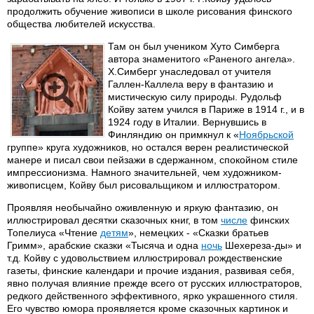
продолжить обучение живописи в школе рисования финского
общества любителей искусства.
Там он был учеником Хуто Симберга
автора знаменитого «Раненого ангела».
Х.Симберг унаследовал от учителя
Галлен-Каллела веру в фантазию и
мистическую силу природы. Рудольф
Койву затем учился в Париже в 1914 г., и в
1924 году в Италии. Вернувшись в
Финляндию он примкнул к «
Ноябрьской
группе» круга художников, но остался верен реалистической
манере и писал свои пейзажи в сдержанном, спокойном стиле
импрессионизма. Намного значительней, чем художником-
живописцем, Койву был рисовальщиком и иллюстратором.
Проявляя необычайно оживленную и яркую фантазию, он
иллюстрировал десятки сказочных книг, в том
числе
финских
Топелиуса «Чтение
детям
», немецких - «Сказки братьев
Гримм», арабские сказки «Тысяча и одна
ночь
Шехереза-ды» и
т.д. Койву с удовольствием иллюстрировал рождественские
газеты, финские календари и прочие издания, развивая себя,
явно получая влияние прежде всего от русских иллюстраторов,
редкого действенного эффективного, ярко украшенного стиля.
Его чувство юмора проявляется кроме сказочных картинок и