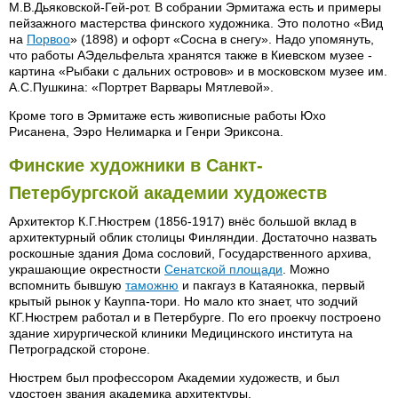
М.В.Дьяковской-Гей-рот. В собрании Эрмитажа есть и примеры
пейзажного мастерства финского художника. Это полотно «Вид
на
Порвоо
» (1898) и офорт «Сосна в снегу». Надо упомянуть,
что работы АЭдельфельта хранятся также в Киевском музее -
картина «Рыбаки с дальних островов» и в московском музее им.
А.С.Пушкина: «Портрет Варвары Мятлевой».
Кроме того в Эрмитаже есть живописные работы Юхо
Рисанена, Ээро Нелимарка и Генри Эриксона.
Финские художники в Санкт-
Петербургской академии художеств
Архитектор К.Г.Нюстрем (1856-1917) внёс большой вклад в
архитектурный облик столицы Финляндии. Достаточно назвать
роскошные здания Дома сословий, Государственного архива,
украшающие окрестности
Сенатской площади
. Можно
вспомнить бывшую
таможню
и пакгауз в Катаянокка, первый
крытый рынок у Кауппа-тори. Но мало кто знает, что зодчий
КГ.Нюстрем работал и в Петербурге. По его проекчу построено
здание хирургической клиники Медицинского института на
Петроградской стороне.
Нюстрем был профессором Академии художеств, и был
удостоен звания академика архитектуры.