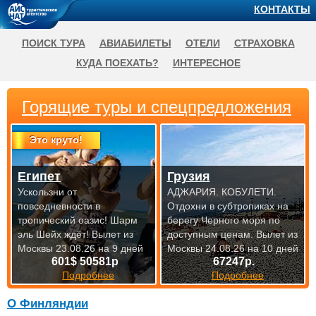
КОНТАКТЫ
ПОИСК ТУРА
АВИАБИЛЕТЫ
ОТЕЛИ
СТРАХОВКА
КУДА ПОЕХАТЬ?
ИНТЕРЕСНОЕ
Горящие туры и спецпредложения
Это круто!
Египет
Грузия
Ускользни от
АДЖАРИЯ. КОБУЛЕТИ.
повседневности в
Отдохни в субтропиках на
тропический оазис! Шарм
берегу Черного моря по
эль Шейх ждёт!
Вылет из
доступным
ценам. Вылет из
Москвы 23.08.26 на 9 дней
Москвы 24.08.26 на 10 дней
601$ 50581р
67247р.
Подробнее
Подробнее
О Финляндии