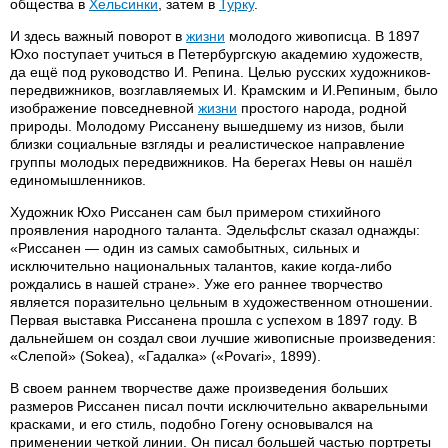
общества в
Хельсинки
, затем в
Турку
.
И здесь важный поворот в
жизни
молодого живописца. В 1897
Юхо поступает учиться в Петербургскую академию художеств,
да ещё под руководство И. Репина. Целью русских художников-
передвижников, возглавляемых И. Крамским и И.Репиным, было
изображение повседневной
жизни
простого народа, родной
природы. Молодому Риссанену вышедшему из низов, были
близки социальные взгляды и реалистическое направление
группы молодых передвижников. На берегах Невы он нашёл
единомышленников.
Художник Юхо Риссанен сам был примером стихийного
проявления народного таланта. Эдельфсльт сказал однажды:
«Риссанен — один из самых самобытных, сильных и
исключительно национальных талантов, какие когда-либо
рождались в нашей стране». Уже его раннее творчество
является поразительно цельным в художественном отношении.
Первая выставка Риссанена прошла с успехом в 1897 году. В
дальнейшем он создал свои лучшие живописные произведения:
«Слепой» (Sokea), «Гадалка» («Povari», 1899).
В своем раннем творчестве даже произведения больших
размеров Риссанен писал почти исключительно акварельными
красками, и его стиль, подобно Гогену основывался на
применении четкой линии. Он писал большей частью портреты