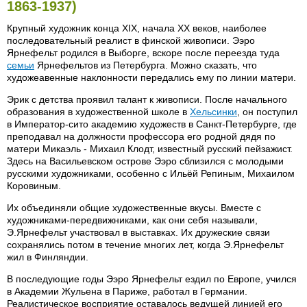
1863-1937)
Крупный художник конца XIX, начала XX веков, наиболее
последовательный реалист в финской живописи. Ээро
Ярнефельт родился в Выборге, вскоре после переезда туда
семьи
Ярнефельтов из Петербурга. Можно сказать, что
художеавенные наклонности передались ему по линии матери.
Эрик с детства проявил талант к живописи. После начального
образования в художественной школе в
Хельсинки
, он поступил
в Император-сито академию художеств в Санкт-Петербурге, где
преподавал на должности профессора его родной дядя по
матери Микаэль - Михаил Клодт, известный русский пейзажист.
Здесь на Васильевском острове Ээро сблизился с молодыми
русскими художниками, особенно с Ильёй Репиным, Михаилом
Коровиным.
Их объединяли общие художественные вкусы. Вместе с
художниками-передвижниками, как они себя называли,
Э.Ярнефельт участвовал в выставках. Их дружеские связи
сохранялись потом в течение многих лет, когда Э.Ярнефельт
жил в Финляндии.
В последующие годы Ээро Ярнефельт ездил по Европе, учился
в Академии Жульена в Париже, работал в Германии.
Реалистическое восприятие оставалось ведущей линией его