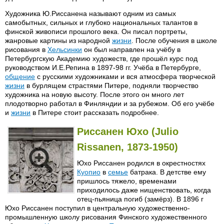
Художника Ю.Риссанена называют одним из самых
самобытных, сильных и глубоко национальных талантов в
финской живописи прошлого века. Он писал портреты,
жанровые картины из народной
жизни
. После обучения в школе
рисования в
Хельсинки
он был направлен на учёбу в
Петербургскую Академию художеств, где прошёл курс под
руководством И.Е.Репина в 1897-98 гг. Учёба в Петербурге,
общение
с русскими художниками и вся атмосфера творческой
жизни
в бурлящем страстями Питере, подняли творчество
художника на новую высоту. После этого он много лет
плодотворно работал в Финляндии и за рубежом. Об его учёбе
и
жизни
в Питере стоит рассказать подробнее.
Риссанен Юхо (Julio
Rissanen, 1873-1950)
Юхо Риссанен родился в окрестностях
Куопио
в
семье
батрака. В детстве ему
пришлось тяжело, временами
приходилось даже нищенствовать, когда
отец-пьяница погиб (замёрз). В 1896 г
Юхо Риссанен поступил в центральную художественно-
промышленную школу рисования Финского художественного