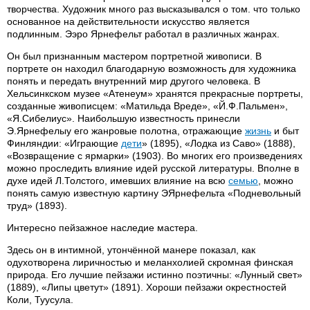
творчества. Художник много раз высказывался о том. что только
основанное на действительности искусство является
подлинным. Ээро Ярнефельт работал в различных жанрах.
Он был признанным мастером портретной живописи. В
портрете он находил благодарную возможность для художника
понять и передать внутренний мир другого человека. В
Хельсинкском музее «Атенеум» хранятся прекрасные портреты,
созданные живописцем: «Матильда Вреде», «Й.Ф.Пальмен»,
«Я.Сибелиус». Наибольшую известность принесли
Э.Ярнефелыу его жанровые полотна, отражающие
жизнь
и быт
Финляндии: «Играющие
дети
» (1895), «Лодка из Саво» (1888),
«Возвращение с ярмарки» (1903). Во многих его произведениях
можно проследить влияние идей русской литературы. Вполне в
духе идей Л.Толстого, имевших влияние на всю
семью
, можно
понять самую известную картину ЭЯрнефельта «Подневольный
труд» (1893).
Интересно пейзажное наследие мастера.
Здесь он в интимной, утончённой манере показал, как
одухотворена лиричностью и меланхолией скромная финская
природа. Его лучшие пейзажи истинно поэтичны: «Лунный свет»
(1889), «Липы цветут» (1891). Хороши пейзажи окрестностей
Коли, Туусула.