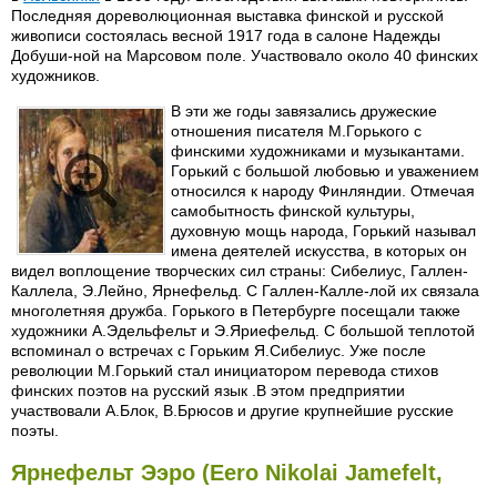
Последняя дореволюционная выставка финской и русской
живописи состоялась весной 1917 года в салоне Надежды
Добуши-ной на Марсовом поле. Участвовало около 40 финских
художников.
В эти же годы завязались дружеские
отношения писателя М.Горького с
финскими художниками и музыкантами.
Горький с большой любовью и уважением
относился к народу Финляндии. Отмечая
самобытность финской культуры,
духовную мощь народа, Горький называл
имена деятелей искусства, в которых он
видел воплощение творческих сил страны: Сибелиус, Галлен-
Каллела, Э.Лейно, Ярнефельд. С Галлен-Калле-лой их связала
многолетняя дружба. Горького в Петербурге посещали также
художники А.Эдельфельт и Э.Яриефельд. С большой теплотой
вспоминал о встречах с Горьким Я.Сибелиус. Уже после
революции М.Горький стал инициатором перевода стихов
финских поэтов на русский язык .В этом предприятии
участвовали А.Блок, В.Брюсов и другие крупнейшие русские
поэты.
Ярнефельт Ээро (Eero Nikolai Jamefelt,