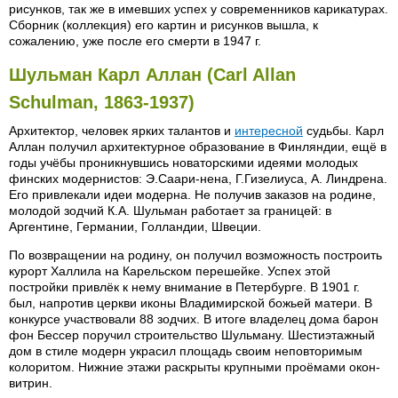
рисунков, так же в имевших успех у современников карикатурах.
Сборник (коллекция) его картин и рисунков вышла, к
сожалению, уже после его смерти в 1947 г.
Шульман Карл Аллан (Carl Allan
Schulman, 1863-1937)
Архитектор, человек ярких талантов и
интересной
судьбы. Карл
Аллан получил архитектурное образование в Финляндии, ещё в
годы учёбы проникнувшись новаторскими идеями молодых
финских модернистов: Э.Саари-нена, Г.Гизелиуса, А. Линдрена.
Его привлекали идеи модерна. Не получив заказов на родине,
молодой зодчий К.А. Шульман работает за границей: в
Аргентине, Германии, Голландии, Швеции.
По возвращении на родину, он получил возможность построить
курорт Халлила на Карельском перешейке. Успех этой
постройки привлёк к нему внимание в Петербурге. В 1901 г.
был, напротив церкви иконы Владимирской божьей матери. В
конкурсе участвовали 88 зодчих. В итоге владелец дома барон
фон Бессер поручил строительство Шульману. Шестиэтажный
дом в стиле модерн украсил площадь своим неповторимым
колоритом. Нижние этажи раскрыты крупными проёмами окон-
витрин.