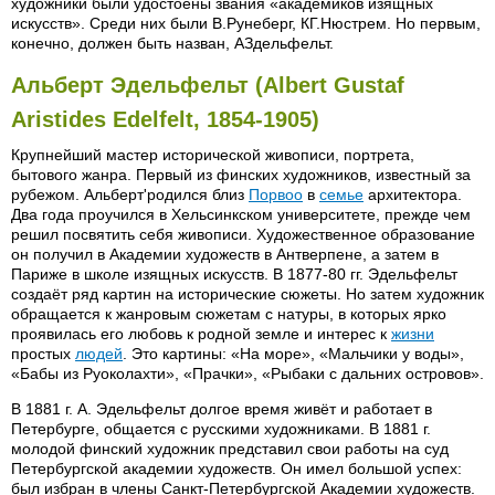
художники были удостоены звания «академиков изящных
искусств». Среди них были В.Рунеберг, КГ.Нюстрем. Но первым,
конечно, должен быть назван, АЗдельфельт.
Альберт Эдельфельт (Albert Gustaf
Aristides Edelfelt, 1854-1905)
Крупнейший мастер исторической живописи, портрета,
бытового жанра. Первый из финских художников, известный за
рубежом. Альберт'родился близ
Порвоо
в
семье
архитектора.
Два года проучился в Хельсинкском университете, прежде чем
решил посвятить себя живописи. Художественное образование
он получил в Академии художеств в Антверпене, а затем в
Париже в школе изящных искусств. В 1877-80 гг. Эдельфельт
создаёт ряд картин на исторические сюжеты. Но затем художник
обращается к жанровым сюжетам с натуры, в которых ярко
проявилась его любовь к родной земле и интерес к
жизни
простых
людей
. Это картины: «На море», «Мальчики у воды»,
«Бабы из Руоколахти», «Прачки», «Рыбаки с дальних островов».
В 1881 г. А. Эдельфельт долгое время живёт и работает в
Петербурге, общается с русскими художниками. В 1881 г.
молодой финский художник представил свои работы на суд
Петербургской академии художеств. Он имел большой успех:
был избран в члены Санкт-Петербургской Академии художеств.