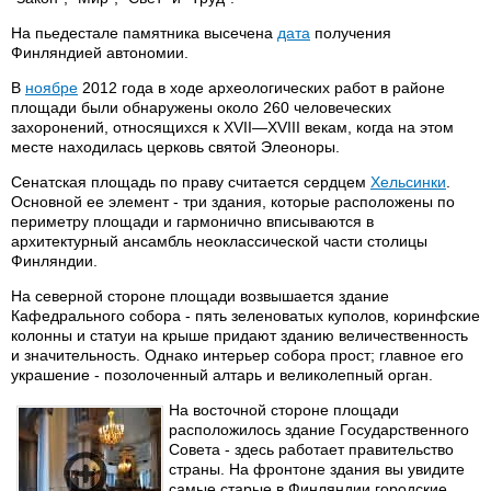
На пьедестале памятника высечена
дата
получения
Финляндией автономии.
В
ноябре
2012 года в ходе археологических работ в районе
площади были обнаружены около 260 человеческих
захоронений, относящихся к XVII—XVIII векам, когда на этом
месте находилась церковь святой Элеоноры.
Сенатская площадь по праву считается сердцем
Хельсинки
.
Основной ее элемент - три здания, которые расположены по
периметру площади и гармонично вписываются в
архитектурный ансамбль неоклассической части столицы
Финляндии.
На северной стороне площади возвышается здание
Кафедрального собора - пять зеленоватых куполов, коринфские
колонны и статуи на крыше придают зданию величественность
и значительность. Однако интерьер собора прост; главное его
украшение - позолоченный алтарь и великолепный орган.
На восточной стороне площади
расположилось здание Государственного
Совета - здесь работает правительство
страны. На фронтоне здания вы увидите
самые старые в Финляндии городские