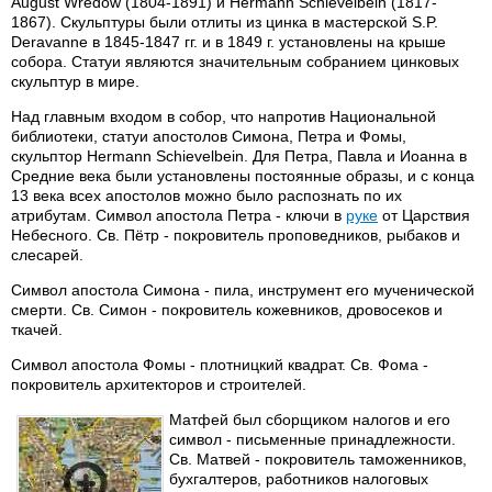
August Wredow (1804-1891) и Hermann Schievelbein (1817-
1867). Скульптуры были отлиты из цинка в мастерской S.P.
Deravanne в 1845-1847 гг. и в 1849 г. установлены на крыше
собора. Статуи являются значительным собранием цинковых
скульптур в мире.
Над главным входом в собор, что напротив Национальной
библиотеки, статуи апостолов Симона, Петра и Фомы,
скульптор Hermann Schievelbein. Для Петра, Павла и Иоанна в
Средние века были установлены постоянные образы, и с конца
13 века всех апостолов можно было распознать по их
атрибутам. Символ апостола Петра - ключи в
руке
от Царствия
Небесного. Св. Пётр - покровитель проповедников, рыбаков и
слесарей.
Символ апостола Симона - пила, инструмент его мученической
смерти. Св. Симон - покровитель кожевников, дровосеков и
ткачей.
Символ апостола Фомы - плотницкий квадрат. Св. Фома -
покровитель архитекторов и строителей.
Матфей был сборщиком налогов и его
символ - письменные принадлежности.
Св. Матвей - покровитель таможенников,
бухгалтеров, работников налоговых