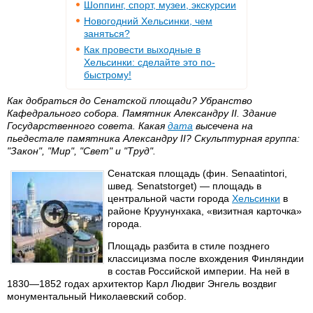
Шоппинг, спорт, музеи, экскурсии
Новогодний Хельсинки, чем
заняться?
Как провести выходные в
Хельсинки: сделайте это по-
быстрому!
Как добраться до Сенатской площади? Убранство
Кафедрального собора. Памятник Александру II. Здание
Государственного совета. Какая
дата
высечена на
пьедестале памятника Александру II? Скульптурная группа:
"Закон", "Мир", "Свет" и "Труд".
Сенатская площадь (фин. Senaatintori,
швед. Senatstorget) — площадь в
центральной части города
Хельсинки
в
районе Круунунхака, «визитная карточка»
города.
Площадь разбита в стиле позднего
классицизма после вхождения Финляндии
в состав Российской империи. На ней в
1830—1852 годах архитектор Карл Людвиг Энгель воздвиг
монументальный Николаевский собор.