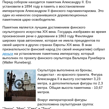
Перед собором находится памятник Александру II. Его
установили в 1894 году в память о восстановлении
императором Александром II финского парламентаризма. Это
один из немногих сохранившихся дореволюционных
памятников царю-освободителю.
Памятник является лучшим достижением финского
скульптурного искусства XIX века. Государь изображен во время
произнесения речи о даровании в 1863 году Финляндии
широких прав автономии, которая не имела прецедентов по
своей широте в других странах Европы XIX века. В знак
признательности финский народ (по своей инициативе) собрал
деньги
на установление памятника императору, который
выполнен по проекту финского скульптора Вальтера Рунеберга
(Walter Runeberg).
Скульптура выполнена из бронзы,
пьедестал - из красного гранита. Фигура
Александра II в высоту составляет 3,23
метра, а дополнительные фигуры по 2,3
метра. Общая высота памятника - 10,67
метров.
Вокруг императорской фигуры
расположена скульптурная группа:
"Закон", "Мир", "Свет" и "Труд".