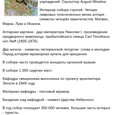
учреждений. Скульптор August Wredow .
Интерьер собора строгий. Четыре
лавровых позолоченных венка алтаря -
символы четырёх евангелистов: Матвея,
Марка, Луки и Иоанна.
Алтарная картина - дар императора Николая I, произведение
придворного живописца, прибалтийского немца Carl Timotheus
von Neff (1805-1876).
Два ангела - символы лютеранской литургии: слова и мелодии.
Перед алтарём мраморная купель для крещения.
В соборе часто проводятся концерты органной музыки.
В соборе 1.300 сидячих мест.
Кафедра священника выполнена по проекту архитектора
Энгеля в 1849 году.
Материал кафедры - гипсовый мрамор.
Балдахин над кафедрой - символ Царства Небесного.
В год собор посещает 350.000 человек, большая часть которых
- туристы.