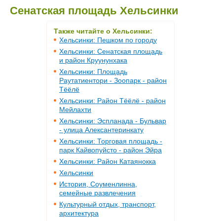
Сенатская площадь Хельсинки
Также читайте о Хельсинки:
Хельсинки: Пешком по городу
Хельсинки: Сенатская площадь
и район Круунунхака
Хельсинки: Площадь
Раутатиентори - Зоопарк - район
Тёёлё
Хельсинки: Район Тёёлё - район
Мейлахти
Хельсинки: Эспланада - Бульвар
- улица Алексантеринкату
Хельсинки: Торговая площадь -
парк Кайвопуйсто - район Эйра
Хельсинки: Район Катаянокка
Хельсинки
История, Соуменлинна,
семейные развлечения
Культурный отдых, транспорт,
архитектура