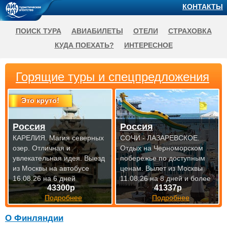
КОНТАКТЫ
ПОИСК ТУРА
АВИАБИЛЕТЫ
ОТЕЛИ
СТРАХОВКА
КУДА ПОЕХАТЬ?
ИНТЕРЕСНОЕ
Горящие туры и спецпредложения
Это круто!
Россия
Россия
КАРЕЛИЯ. Магия северных
СОЧИ - ЛАЗАРЕВСКОЕ.
озер. Отличная и
Отдых на Черноморском
увлекательная идея.
Выезд
побережье по доступным
из Москвы на автобусе
ценам.
Вылет из Москвы
16.08.26 на 6 дней
11.08.26 на 8 дней и более
43300р
41337р
Подробнее
Подробнее
О Финляндии