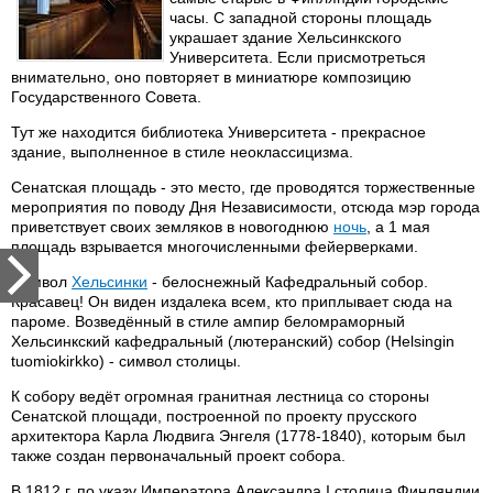
часы. С западной стороны площадь
украшает здание Хельсинкского
Университета. Если присмотреться
внимательно, оно повторяет в миниатюре композицию
Государственного Совета.
Тут же находится библиотека Университета - прекрасное
здание, выполненное в стиле неоклассицизма.
Сенатская площадь - это место, где проводятся торжественные
мероприятия по поводу Дня Независимости, отсюда мэр города
приветствует своих земляков в новогоднюю
ночь
, а 1 мая
площадь взрывается многочисленными фейерверками.
Символ
Хельсинки
- белоснежный Кафедральный собор.
Красавец! Он виден издалека всем, кто приплывает сюда на
пароме. Возведённый в стиле ампир беломраморный
Хельсинкский кафедральный (лютеранский) собор (Helsingin
tuomiokirkko) - символ столицы.
К собору ведёт огромная гранитная лестница со стороны
Сенатской площади, построенной по проекту прусского
архитектора Карла Людвига Энгеля (1778-1840), которым был
также создан первоначальный проект собора.
В 1812 г. по указу Императора Александра I столица Финляндии