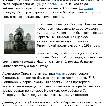
была перенесена из
Турку
в
Хельсинки
, бывшего тогда
небольшим городком с населением в 3.500 чел.
Торговая
площадь была расширена, и на скале было решено построить
новую лютеранскую каменную церковь.
Храм был посвящён Святому Николаю —
небесному покровителю царствующего
императора Николая I, и был освящён как
церковь Св. Николая. Так церковь
называлась вплоть до получения
Финляндией независимости в 1917 году.
Главный вход в собор находится не со
стороны Сенатской площади, а слева, как
раз напротив входа в Национальную библиотеку, бывшую
Университетскую библиотеку.
Архитектор Энгель не увидел при
жизни
своего творения.
Строительство храма было продолжено архитектором E. B.
Lohrmann, и первоначальный проект Энгеля претерпел
значительные переделки: были добавлены четыре башни и на
крыше церкви по примеру Исаакиевского собора в С.-
Петербурге были водружены цинковые статуи апостолов.
Двенадцать статуй апостолов - работа берлинских скульпторов