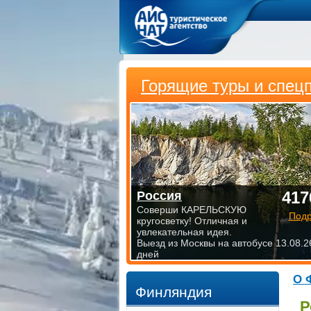
Горящие туры и спец
417
Россия
Соверши КАРЕЛЬСКУЮ
Под
кругосветку! Отличная и
увлекательная идея.
Выезд из Москвы на автобусе 13.08.2
дней
О 
Финляндия
Р