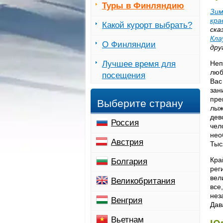
Туры в Финляндию
Зим
кра
Какой курорт выбрать?
ска
Кла
О Финляндии
дру
Лучшее время для
Неп
люб
посещения
Вас
зан
пре
Выберите страну
лыж
дев
Россия
чел
нео
Австрия
Тыс
Кра
Болгария
рег
вел
Великобритания
все
нез
Венгрия
Дав
Вьетнам