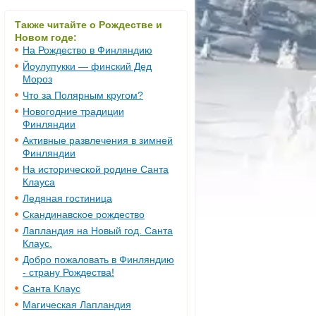
Также читайте о Рождестве и
Новом годе:
На Рождество в Финляндию
Йоулупукки — финский Дед
Мороз
Что за Полярным кругом?
Новогодние традиции
Финляндии
Активные развлечения в зимней
Финляндии
На исторической родине Санта
Клауса
Ледяная гостиница
Скандинавское рождество
Лапландия на Новый год. Санта
Клаус.
Добро пожаловать в Финляндию
- страну Рождества!
Санта Клаус
Магическая Лапландия