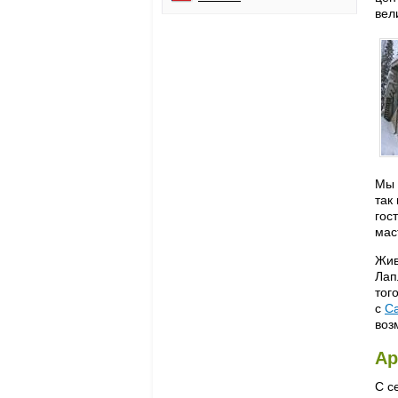
вел
Мы 
так
гос
мас
Жи
Лап
тог
с
С
воз
Ар
С с