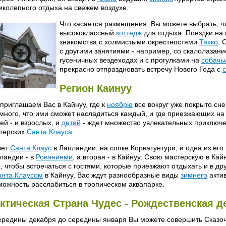
иколепного отдыха на свежем воздухе.
Что касается размещения, Вы можете выбрать, ч
высококлассный
коттедж
для отдыха. Поездки на 
знакомства с холмистыми окрестностями
Тахко
. 
с другими занятиями - например, со скалолазание
гусеничных вездеходах и с прогулками на
собачь
прекрасно отпраздновать встречу Нового Года с
Регион Каинуу
приглашаем Вас в Кайнуу, где к
ноябрю
все вокруг уже покрыто сне
 много, что ими сможет насладиться каждый, и где приезжающих на
тей - и взрослых, и
детей
- ждет множество увлекательных приключе
терских
Санта Клауса
.
вет
Санта Клаус
в Лапландии, на сопке Корватунтури, и одна из его
ландии - в
Рованиеми
, а вторая - в Кайнуу. Свою мастерскую в Ка
о, чтобы встречаться с гостями, которые приезжают отдыхать и в д
анта Клаусом
в Кайнуу, Вас ждут разнообразные виды
зимнего
актив
можность расслабиться в тропическом аквапарке.
ктическая Страна Чудес - Рождественская д
ередины декабря до середины января Вы можете совершить Сказо