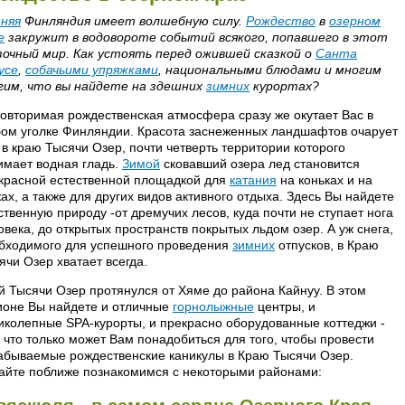
няя
Финляндия имеет волшебную силу.
Рождество
в
озерном
е
закружит в водовороте событий всякого, попавшего в этот
зочный мир. Как устоять перед ожившей сказкой о
Санта
усе
,
собачьими упряжками
, национальными блюдами и многим
гим, что вы найдете на здешних
зимних
курортах?
овторимая рождественская атмосфера сразу же окутает Вас в
ом уголке Финляндии. Красота заснеженных ландшафтов очарует
 в краю Тысячи Озер, почти четверть территории которого
имает водная гладь.
Зимой
сковавший озера лед становится
красной естественной площадкой для
катания
на коньках и на
ах, а также для других видов активного отдыха. Здесь Вы найдете
ственную природу -от дремучих лесов, куда почти не ступает нога
овека, до открытых пространств покрытых льдом озер. А уж снега,
бходимого для успешного проведения
зимних
отпусков, в Краю
ячи Озер хватает всегда.
й Тысячи Озер протянулся от Хяме до района Кайнуу. В этом
ионе Вы найдете и отличные
горнолыжные
центры, и
иколепные SPA-курорты, и прекрасно оборудованные коттеджи -
, что только может Вам понадобиться для того, чтобы провести
абываемые рождественские каникулы в Краю Тысячи Озер.
айте поближе познакомимся с некоторыми районами: