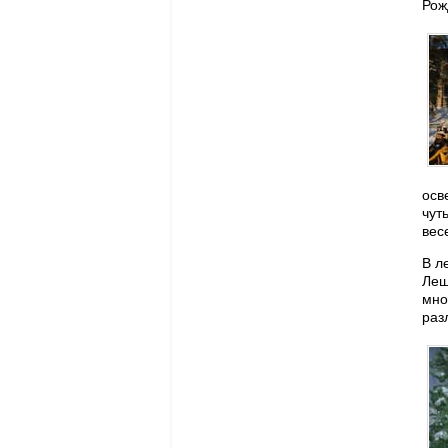
Рож
осв
чут
вес
В л
Ле
мно
раз