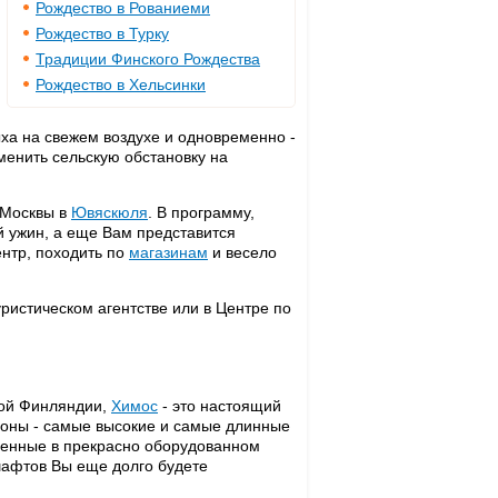
Рождество в Рованиеми
Рождество в Турку
Традиции Финского Рождества
Рождество в Хельсинки
ыха на свежем воздухе и одновременно -
сменить сельскую обстановку на
 Москвы в
Ювяскюля
. В программу,
й ужин, а еще Вам представится
ентр, походить по
магазинам
и весело
истическом агентстве или в Центре по
ой Финляндии,
Химос
- это настоящий
клоны - самые высокие и самые длинные
денные в прекрасно оборудованном
афтов Вы еще долго будете