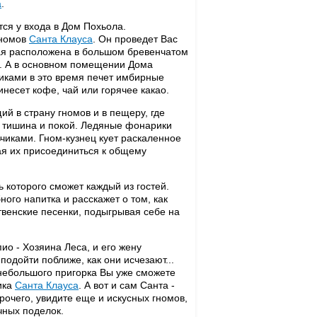
а
.
ся у входа в Дом Похьола.
гномов
Санта Клауса
. Он проведет Вас
рая расположена в большом бревенчатом
. А в основном помещении Дома
иками в это время печет имбирные
инесет кофе, чай или горячее какао.
ий в страну гномов и в пещеру, где
т тишина и покой. Ледяные фонарики
чиками. Гном-кузнец кует раскаленное
шая их присоединиться к общему
 которого сможет каждый из гостей.
ого напитка и расскажет о том, как
твенские песенки, подыгрывая себе на
ио - Хозяина Леса, и его жену
подойти поближе, как они исчезают...
небольшого пригорка Вы уже сможете
ика
Санта Клауса
. А вот и сам Санта -
прочего, увидите еще и искусных гномов,
чных поделок.