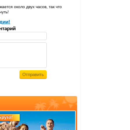
ется около двух часов, так что
нуть!
дии!
нтарий
круто!