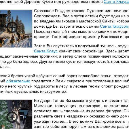
дественской Деревне Кухмо под руководством гномов
Санта Клаус
Сказочное Рождественское Путешествие начинает
Сопровождать Вас в путешествии будет один из 
по владениям гномов к мастерской Санты, кото
доме, где Вы встретитесь с самим
Санта Клаусом
Похьола главный гном вместе со своими помощн
пряники. Гном-официант примет у Вас заказ и пр
Затем Вы спуститесь в подземный туннель, ведущ
Санта Клаус
хранит свои сокровища. Здесь царя
ещают заснеженные тропинки, а ветер слегка позванивает колоколь
ь не до бела железо. Другие гномы суетятся вокруг гостей, пригла
елью.
есной бревенчатой избушке леший варит волшебное зелье, отведать
ший
обязательно
поделится с Вами секретом приготовления волшебн
го у него круглый год работы в лесу, а лесные гномы споют рождес
личных музыкальных инструментах.
Во Дворе Тапио Вы сможете увидеть и самого Тап
Миеликки, танцующих на пригорке - но стоит вам 
остаются лишь сделанные из дерева фигурки. С 
различить свет в квадратных окошках синего дом
уже ждет гостей... В его домике Вы, кроме всего 
занятых собственноручным изготовлением разли