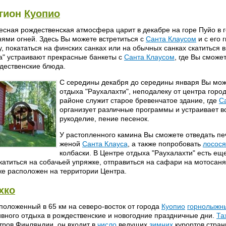
гион
Куопио
есная рождественская атмосфера царит в декабре на горе Пуйо в 
нями огней. Здесь Вы можете встретиться с
Санта Клаусом
и с его 
у, покататься на финских санках или на обычных санках скатиться в
a" устраивают прекрасные банкеты с
Санта Клаусом
, где Вы сможе
дественские блюда.
С середины декабря до середины января Вы мож
отдыха "Раухалахти", неподалеку от центра горо
районе служит старое бревенчатое здание, где
С
организует различные программы и устраивает в
рукоделие, пение песенок.
У растопленного камина Вы сможете отведать пе
женой
Санта Клауса
, а также попробовать
лосося
колбаски. В Центре отдыха "Раухалахти" есть ещ
катиться на собачьей упряжке, отправиться на сафари на мотосаня
же расположен на территории Центра.
хко
положенный в 65 км на северо-восток от города
Куопио
горнолыжн
ивного отдыха в рождественские и новогодние праздничные дни.
Та
тров Финляндии, он входит в
число
ведущих
зимних
курортов стран