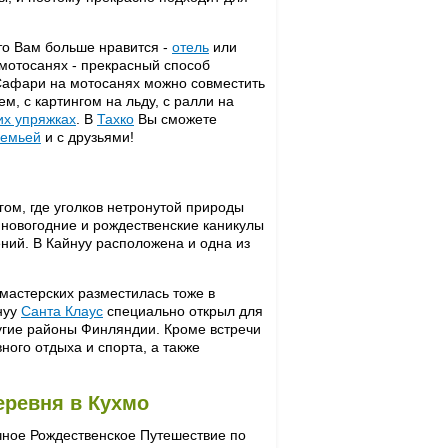
то Вам больше нравится -
отель
или
мотосанях - прекрасный способ
Сафари на мотосанях можно совместить
м, с картингом на льду, с ралли на
их упряжках
. В
Тахко
Вы сможете
семьей
и с друзьями!
гом, где уголков нетронутой природы
 новогодние и рождественские каникулы
ний. В Кайнуу расположена и одна из
 мастерских разместилась тоже в
йнуу
Санта Клаус
специально открыл для
ругие районы Финляндии. Кроме встречи
ного отдыха и спорта, а также
еревня в Кухмо
чное Рождественское Путешествие по