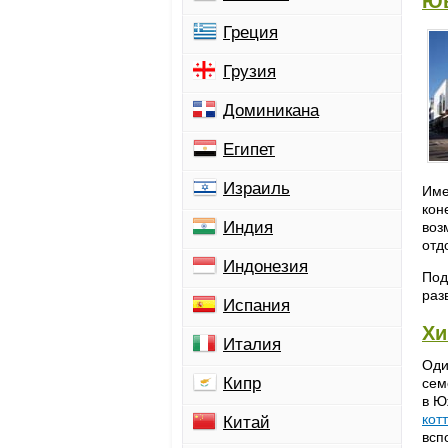
Ю
Греция
Грузия
Доминикана
Египет
Израиль
Име
кон
Индия
воз
отд
Индонезия
Под
раз
Испания
Хи
Италия
Оди
Кипр
сем
в Ю
кот
Китай
всп