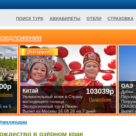
ПОИСК ТУРА
АВИАБИЛЕТЫ
ОТЕЛИ
СТРАХОВКА
предложения
Это круто!
00р
ОАЭ
103039р
Китай
Дубаи.
робнее
Увлекательный вояж в Страну
Персид
Подробнее
восходящего солнца.
Погруз
6 на 5
Экскурсионный тур в Пекин.
СКАЗКУ
Вылет из Москвы 16.08.26 на 7 дней
Вылет 
Финляндии
ождество в озёрном крае