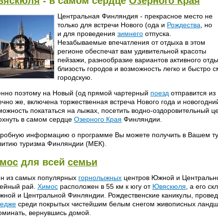
вяскюля
- в самом сердце
Озерного Края
Центральная Финляндия - прекрасное место не
только для встречи Нового (ода и
Рождества
, но
и для проведения
зимнего
отпуска.
Незабываемые впечатления от отдыха в этом
регионе обеспечат вам удивительной красоты
пейзажи, разнообразие вариантов активного отд
близость городов и возможность легко и быстро 
городскую.
нно поэтому на Новый (од прямой чартерный
поезд
отправится из
ечно же, включена торжественная встреча Нового года и новогодни
можность покататься на лыжах, посетить водно-оздоровительный ц
охнуть в самом сердце
Озерного Края
Финляндии.
робную информацию о программе Вы можете получить в Вашем тур
витию туризма Финляндии (МЕК).
мос
для всей
семьи
н из самых популярных
горнолыжных
центров Южной и Центральн
ейный рай.
Химос
расположен в 55 км к югу от
Ювяскюля
, а его с
жной и Центральной Финляндии. Рождественские каникулы, прове
тедже
среди покрытых чистейшим белым снегом живописных ландш
оминать, вернувшись домой.