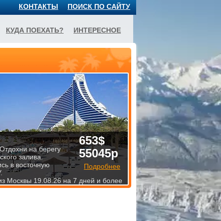
КОНТАКТЫ
ПОИСК ПО САЙТУ
КУДА ПОЕХАТЬ?
ИНТЕРЕСНОЕ
653$
 Отдохни на берегу
55045р
ского залива.
ись в восточную
Подробнее
.
из Москвы 19.08.26 на 7 дней и более