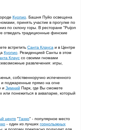
городе
Куопио
. Башня Пуйо освещена
гномами, принять участие в прогулке по
низ по склону горы. В ресторане "Puijon
те отведать традиционные финские
ете встретить
Санта Клауса
и в Центре
да
Куопио
. Резиденцией Санты в этом
анта Клаус
со своими гномами
севозможные развлечения: игры,
ченья, собственноручно испеченного
и поджаренные прямо на огне
е и
Зимний
Парк, где Вы сможете
х или понежиться в аквапарке, который
ый центр
"
Тахко
" - популярное место
хко
- один из лучших
горнолыжных
ы, и поэтому прекрасно подходит для