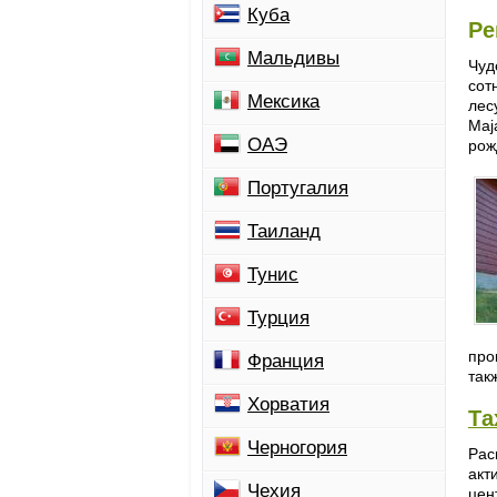
Куба
Ре
Мальдивы
Чуд
сот
Мексика
лес
Maj
ОАЭ
рож
Португалия
Таиланд
Тунис
Турция
про
Франция
так
Хорватия
Та
Черногория
Рас
акт
Чехия
цен