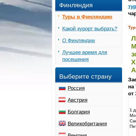
Финляндия
ту
ча
Туры в Финляндию
Тур
Какой курорт выбрать?
Л
О Финляндии
М
Лучшее время для
з
посещения
Х
А
Выберите страну
Зае
на 
Россия
от
Австрия
1 
Болгария
Мо
Са
Великобритания
Пе
Венгрия