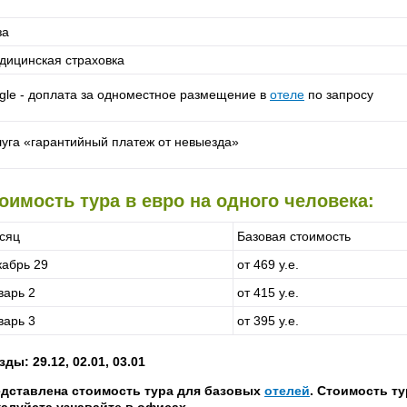
за
дицинская страховка
ngle - доплата за одноместное размещение в
отеле
по запросу
луга «гарантийный платеж от невыезда»
оимость тура в евро на одного человека:
сяц
Базовая стоимость
кабрь 29
от 469 у.е.
варь 2
от 415 у.е.
варь 3
от 395 у.е.
зды: 29.12, 02.01, 03.01
дставлена стоимость тура для базовых
отелей
. Стоимость т