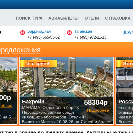
ПОИСК ТУРА
АВИАБИЛЕТЫ
ОТЕЛИ
СТРАХОВКА
Баррикадная
Таганская
а
Друг
+7 (495) 665-53-52
+7 (495) 972-11-13
предложения
Это круто!
Это 
00р
58304р
Бахрейн
Росс
робнее
МАНАМА. Отдохни на берегу
Ессент
Подробнее
Персидского залива среди
отдыха
6 на 5
сияющих небоскребов. Отели 4*
идея п
Вылет из Москвы 10.08.26 на 7 дней и более
Вылет 
от тур в архиве до лучших времен. Актуальные туры