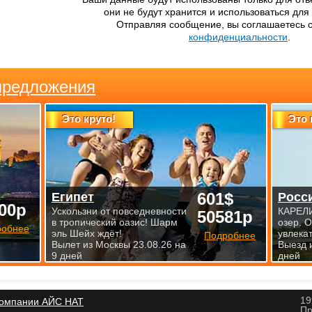
они не будут хранится и использоваться для
Отправляя сообщение, вы соглашаетесь 
конфиденциальности
.
предложения
Это круто!
Это 
601$
Египет
Росс
00р
Ускользни от повседневности
КАРЕЛИ
50581р
в тропический оазис! Шарм
озер. 
робнее
эль Шейх ждёт!
увлека
Подробнее
Вылет из Москвы 23.08.26 на
Выезд 
9 дней
дней
19
компании АЙС НАТ
Пр