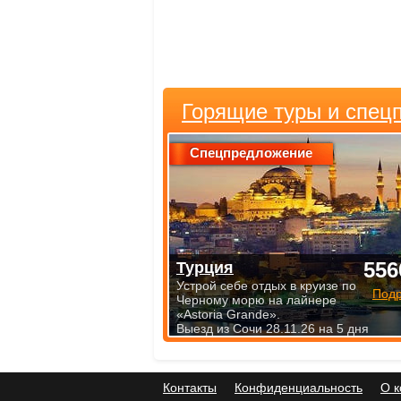
Горящие туры и спец
Спецпредложение
556
Турция
Устрой себе отдых в круизе по
Под
Черному морю на лайнере
«Astoria Grande».
Выезд из Сочи 28.11.26 на 5 дня
Контакты
Конфиденциальность
О 