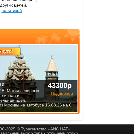
 других целей.
с
политикой
круто!
43300р
ия
Я. Магия северных
Подробнее
Отличная и
тельная идея.
из Москвы на автобусе 16.08.26 на 6
96-2025 © Турагентство «АЙС НАТ»
авильный выбор тура - отличный отдых!