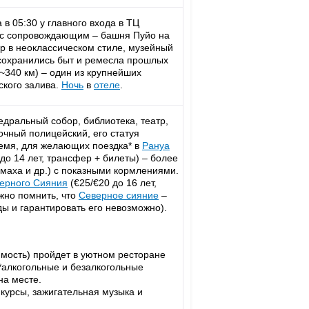
 в 05:30 у главного входа в ТЦ
 с сопровождающим – башня Пуйо на
р в неоклассическом стиле, музейный
 сохранились быт и ремесла прошлых
(~340 км) – один из крупнейших
ского залива.
Ночь
в
отеле
.
дральный собор, библиотека, театр,
чный полицейский, его статуя
ремя, для желающих поездка* в
Рануа
 до 14 лет, трансфер + билеты) – более
омаха и др.) с показными кормлениями.
ерного Сияния
(€25/€20 до 16 лет,
жно помнить, что
Северное сияние
–
ды и гарантировать его невозможно).
имость) пройдет в уютном ресторане
 *алкогольные и безалкогольные
на месте.
курсы, зажигательная музыка и