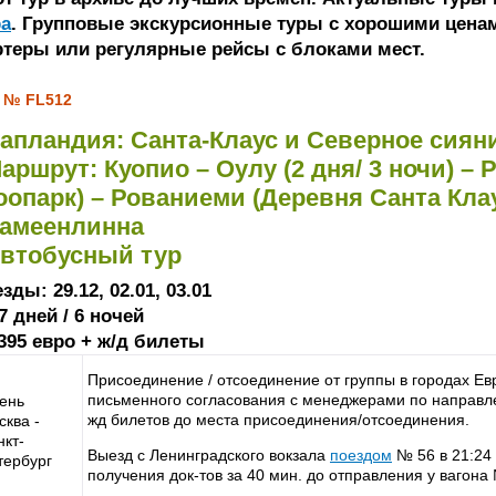
ра
. Групповые экскурсионные туры с хорошими ценам
ртеры или регулярные рейсы с блоками мест.
 № FL512
апландия: Санта-Клаус и Северное сиян
аршрут: Куопио – Оулу (2 дня/ 3 ночи) –
оопарк) – Рованиеми (Деревня Санта Клау
амеенлинна
втобусный тур
зды: 29.12, 02.01, 03.01
7 дней / 6 ночей
 395 евро + ж/д билеты
Присоединение / отсоединение от группы в городах Ев
письменного согласования с менеджерами по направ
день
жд билетов до места присоединения/отсоединения.
сква -
нкт-
Выезд с Ленинградского вокзала
поездом
№ 56 в 21:24
тербург
получения док-тов за 40 мин. до отправления у вагона