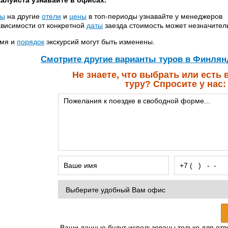
алуйста узнавайте в офисах.
ны
на другие
отели
и
цены
в топ-периоды узнавайте у менеджеров
ависимости от конкретной
даты
заезда стоимость может незначител
мя и
порядок
экскурсий могут быть изменены.
Cмотрите другие варианты туров в Финлян
Не знаете, что выбрать или есть
туру? Спросите у нас:
Ваши данные будут использованы только для отв