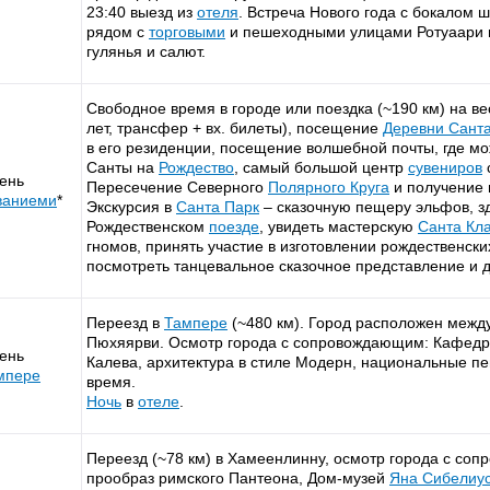
23:40 выезд из
отеля
. Встреча Нового года с бокалом 
рядом с
торговыми
и пешеходными улицами Ротуаари 
гулянья и салют.
Свободное время в городе или поездка (~190 км) на ве
лет, трансфер + вх. билеты), посещение
Деревни
Санта
в его резиденции, посещение волшебной почты, где мо
Санты на
Рождество
, самый большой центр
сувениров
день
Пересечение Северного
Полярного Круга
и получение 
ваниеми
*
Экскурсия в
Санта Парк
– сказочную пещеру эльфов, з
Рождественском
поезде
, увидеть мастерскую
Санта Кл
гномов, принять участие в изготовлении рождественск
посмотреть танцевальное сказочное представление и 
Переезд в
Тампере
(~480 км). Город расположен межд
Пюхяярви. Осмотр города с сопровождающим: Кафедра
день
Калева, архитектура в стиле Модерн, национальные п
мпере
время.
Ночь
в
отеле
.
Переезд (~78 км) в Хамеенлинну, осмотр города с соп
прообраз римского Пантеона, Дом-музей
Яна Сибелиу