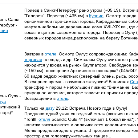
Приезд в Санкт-Петербург рано утром (~05:19). Встреча
"Галерея". Переезд (~435 км) в
Куопио
. Осмотр города
ень Санкт-
одноименной горе-символ города, Кафедральный собо
ербург -
квартал-небольшие деревянные дома XVII-XIX вв., где
опио
веков, в центре современного города. Переезд в Оулу 
северных городов мира,расположен на берегу Ботниче
Завтрак в
отеле
. Осмотр Оулус сопровождающим: Кафе
торговая
площадь и др. Символом Оулу считается рыно
находится у входа на рынок Кауппатори. Свободное в
(~150 км), посещение Арктического зоопарка* (€45/€42
60 видов редких животных (северный олень, рысь, рос
В вечернее время - возможна экскурсия* В поисках
Сев
трансфер + паром + небольшой пикник; *Внимание! Ва
природное явление, которое зависит от прихоти приро
ень Оулу -
Возвращение в
отель
.
нуа
рктический
Только на
дату
29.12: Встреча Нового года в Оулу!
парк)*
Предновогодний ужин «шведский стол» (включен в сто
"Torilll"
отеля
Scandic Oulu 4* (включает 1 бокал вина*).
напитки заказываются и оплачиваются дополнительно 
Меню предновогоднего ужина. В программе вечера кон
простор для головокружительных танцев...