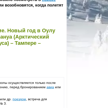
и возобновятся, когда полетят
ие. Новый год в Оулу
 Рануа (Арктический
са) – Тампере –
ропы осуществляется только после
лению, перед бронированием
авиа
или
 или др.
поездом
, встреча для
 № 3.