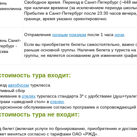
Свободное время. Переезд в Санкт-Петербург (~448 км
день
при наличии времени (за исключением периода школь
меенлинна
Прибытие в Санкт-Петербург после 23:30 часов вечера
границе, время указано ориентировочно.
Отправление
ночным
поездом
после 1 часа
ночи
.
ень Санкт-
Если вы приобретаете билеты самостоятельно, важно о
ербург -
раньше основной группы. Наличие билета у туриста н
сква
группы, не является основанием для изменения графи
стоимость тура входит:
езд
автобусом
туркласса.
ливный сбор
живание в
отелях
туркласса стандарта 3* с удобствами (душ+туалет
траки «шведский стол» в
отелях
.
курсионное обслуживание согласно программе и сопровождающий 
стоимость тура не входит:
д билет (включая услуги по бронированию, приобретению и доставк
жет меняться согласно с тарифами ОАО «РЖД».