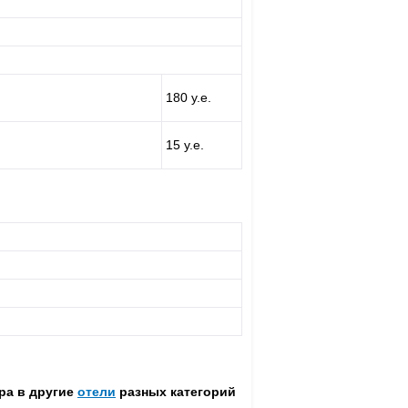
180 у.е.
15 у.е.
ура в другие
отели
разных категорий