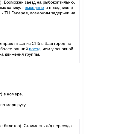
). Возможен заезд на рыбокоптильню,
ных каникул,
выходных
и праздников).
, к ТЦ Галерея, возможны задержки на
тправляться из СПб в Ваш город не
а более ранний
поезд
, чем у основной
ка движения группы.
) в номере.
по маршруту.
е билетов). Стоимость ж/д переезда