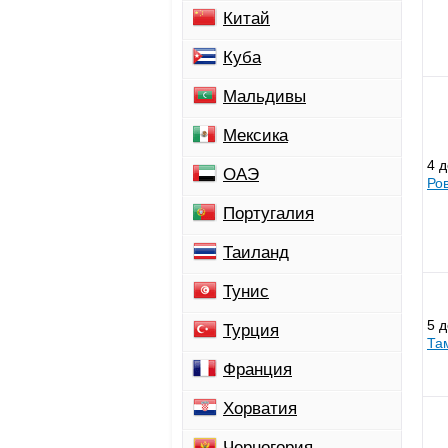
Китай
Куба
Мальдивы
Мексика
4 
ОАЭ
Ро
Португалия
Таиланд
Тунис
5 
Турция
Та
Франция
Хорватия
Черногория