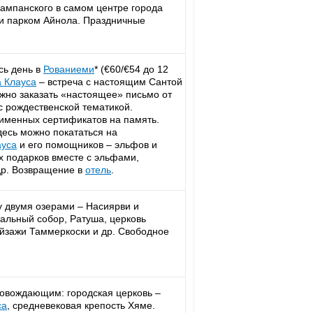
шампанского в самом центре города
и парком Айнола. Праздничные
сь день в
Рованиеми
* (€60/€54 до 12
 Клауса
– встреча с настоящим Сантой
жно заказать «настоящее» письмо от
с рождественской тематикой.
именных сертификатов на память.
десь можно покататься на
ауса
и его помощников – эльфов и
их подарков вместе с эльфами,
др. Возвращение в
отель
.
у двумя озерами – Насиярви и
льный собор, Ратуша, церковь
ейзажи Таммеркоски и др. Свободное
ровождающим: городская церковь –
са
, средневековая крепость Хяме.