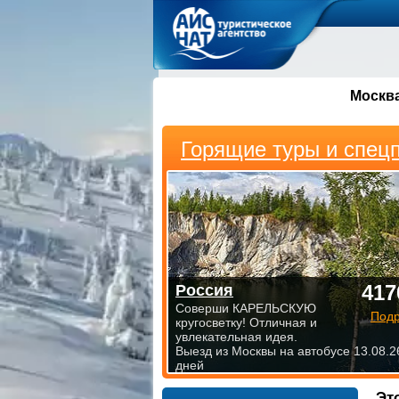
Москв
Горящие туры и спец
417
Россия
Соверши КАРЕЛЬСКУЮ
Под
кругосветку! Отличная и
увлекательная идея.
Выезд из Москвы на автобусе 13.08.2
дней
Эт