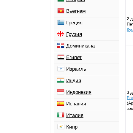
Вьетнам
2 д
Греция
Пет
Ку
Грузия
Доминикана
Египет
Израиль
Индия
Индонезия
3 д
Ра
(А
Испания
зоо
Италия
Кипр