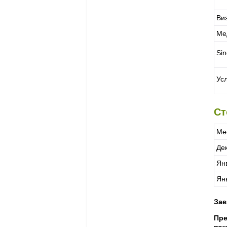
Ви
Ме
Si
Ус
Ст
Ме
Де
Ян
Ян
Зае
Пре