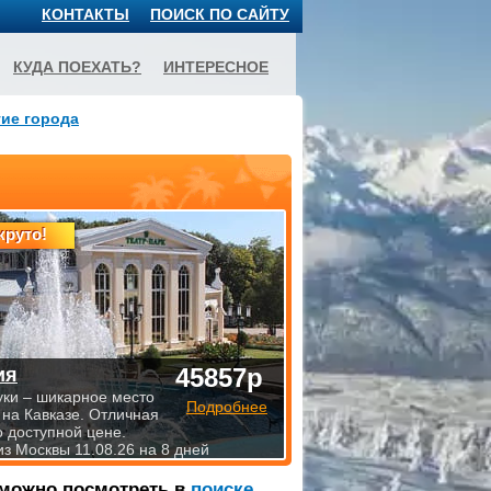
КОНТАКТЫ
ПОИСК ПО САЙТУ
КУДА ПОЕХАТЬ?
ИНТЕРЕСНОЕ
ие города
круто!
45857р
ия
уки – шикарное место
Подробнее
 на Кавказе. Отличная
о доступной цене.
из Москвы 11.08.26 на 8 дней
 можно посмотреть в
поиске