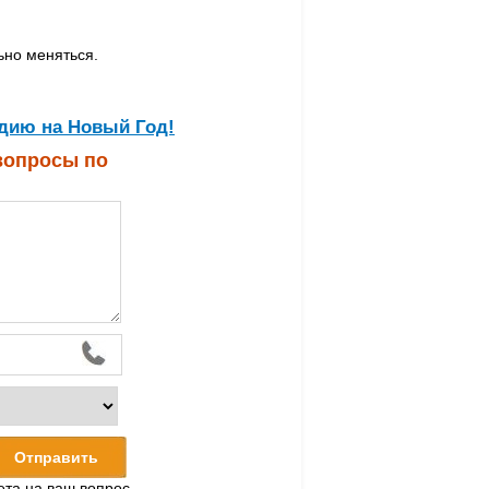
ьно меняться.
дию на Новый Год!
 вопросы по
ета на ваш вопрос,