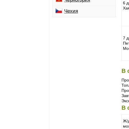
6 
Ха
Чехия
7 д
Пет
Мо
В 
Про
Топ
Про
Зав
Экс
В 
Ж/
мо